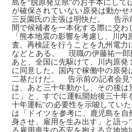
島を“脱原発立県”のお手本にして
The
Chicago
が確保されていない原発は動かせ
Tribune
三反園氏の主張は明快だ。 告示
間で候補者を一本化する際に交わ
「熊本地震の影響を考慮し、川内
査、再検証を行うことを九州電力
などとある。 現職の伊藤祐一郎
あと、全国に先駆けて、川内原発
に同意した。国内で稼働中の原発
二基だけだ。 告示前の記者会見
は、あと三十年動かし、その後は
に」と、すでに運転開始後三十年
十年運転”の必要性を示唆していた。
は「ドイツを参考に、鹿児島を自
身させ、雇用を生み出す」と語っ
る雇用喪失の不安を抱える立地地