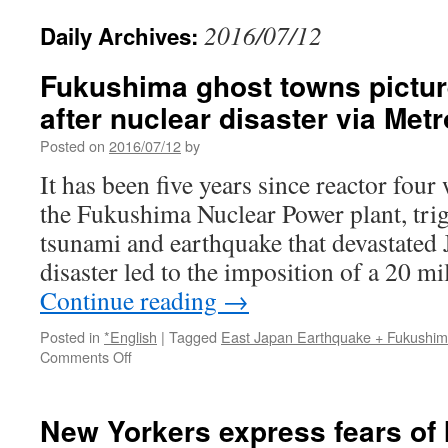
2016/07/12
Daily Archives:
Fukushima ghost towns pictur
after nuclear disaster via Metr
Posted on
2016/07/12
by
It has been five years since reactor four
the Fukushima Nuclear Power plant, tri
tsunami and earthquake that devastated 
disaster led to the imposition of a 20 m
Continue reading
→
Posted in
*English
|
Tagged
East Japan Earthquake + Fukushi
on
Comments Off
Fukushima
ghost
towns
New Yorkers express fears of 
pictured