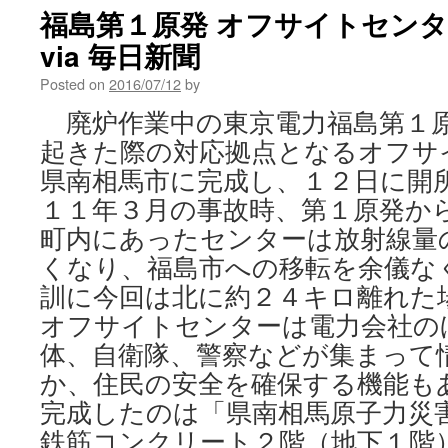
原
福島第１原発 オフサイトセン
発
via 毎日新聞
と
新
Posted on
2016/07/12
by
知
事
廃炉作業中の東京電力福島第１
日
起きた際の対応拠点となるオフサ
本
中
県南相馬市に完成し、１２日に開
が
１１年３月の事故時、第１原発か
見
守
町内にあったセンターは放射線量
っ
くなり、福島市への移転を余儀な
て
い
訓に今回は北に約２４キロ離れ
る
オフサイトセンターは電力会社の
via
体、自衛隊、警察などが集まって
東
京
か、住民の安全を確保する機能も
新
完成したのは「県南相馬原子力災
聞
鉄筋コンクリート２階（地下１階