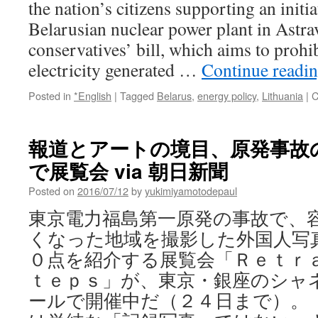
the nation’s citizens supporting an initia
Belarusian nuclear power plant in Astra
conservatives’ bill, which aims to prohib
electricity generated …
Continue readi
Posted in
*English
|
Tagged
Belarus
,
energy policy
,
Lithuania
|
C
報道とアートの境目、原発事故
で展覧会 via 朝日新聞
Posted on
2016/07/12
by
yukimiyamotodepaul
東京電力福島第一原発の事故で、
くなった地域を撮影した外国人写
０点を紹介する展覧会「Ｒｅｔｒ
ｔｅｐｓ」が、東京・銀座のシャ
ールで開催中だ（２４日まで）。 