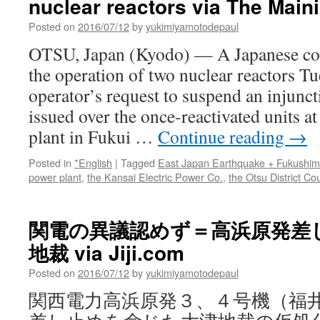
nuclear reactors via The Maini
ー
ト
Posted on
2016/07/12
by
yukimiyamotodepaul
の
境
OTSU, Japan (Kyodo) — A Japanese cou
目、
the operation of two nuclear reactors Tue
原
発
operator’s request to suspend an injunc
事
issued over the once-reactivated units 
故
の
plant in Fukui …
Continue reading
→
現
実
Posted in
*English
|
Tagged
East Japan Earthquake + Fukushi
写
power plant
,
the Kansai Electric Power Co.
,
the Otsu District Cou
す
銀
座
関電の異議認めず＝高浜原発差
で
展
地裁 via Jiji.com
覧
Posted on
2016/07/12
by
yukimiyamotodepaul
会
via
関西電力高浜原発３、４号機（福
朝
日