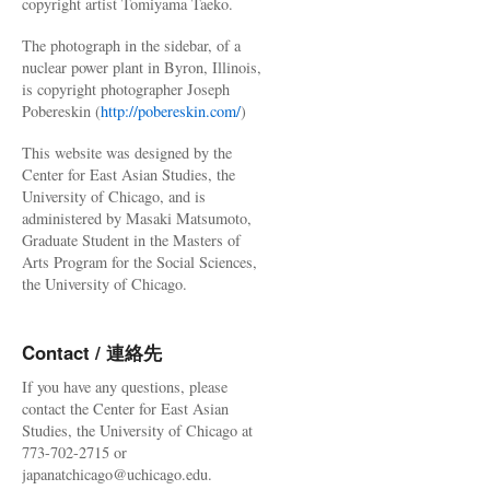
copyright artist Tomiyama Taeko.
The photograph in the sidebar, of a
nuclear power plant in Byron, Illinois,
is copyright photographer Joseph
Pobereskin (
http://pobereskin.com/
)
This website was designed by the
Center for East Asian Studies, the
University of Chicago, and is
administered by Masaki Matsumoto,
Graduate Student in the Masters of
Arts Program for the Social Sciences,
the University of Chicago.
Contact / 連絡先
If you have any questions, please
contact the Center for East Asian
Studies, the University of Chicago at
773-702-2715 or
japanatchicago@uchicago.edu.