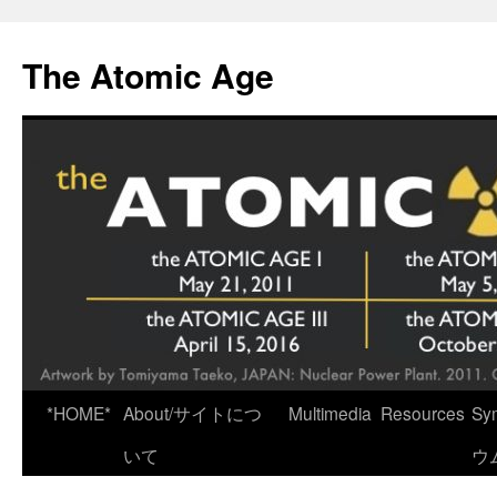
Skip
to
The Atomic Age
content
*HOME*
About/サイトにつ
Multimedia
Resources
Sy
いて
ウ