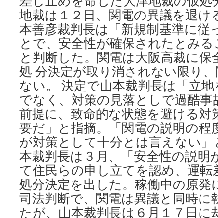
差し止めを命じた大津地裁の仮処
新
地裁は１２日、関電の異議を退け
聞
本善彦裁判長は「新規制基準に従
とで、安全性が確保されたとみる
と判断した。関電は大阪高裁に保
処 分決定が取り消されない限り
ない。 決定で山本裁判長は「立
でなく、対策の見落としで過酷事
前提に、致命的な状態を避ける対
要だ」と指摘。「関電の説明の程
が対策として十分とは言えない」
本裁判長は３月、「安全性の説明
て住民らの申し立てを認め、運転
処分決定を出した。稼働中の原発
司法判断で、関電は異議と同時に
たが、山本裁判長は６月１７日に