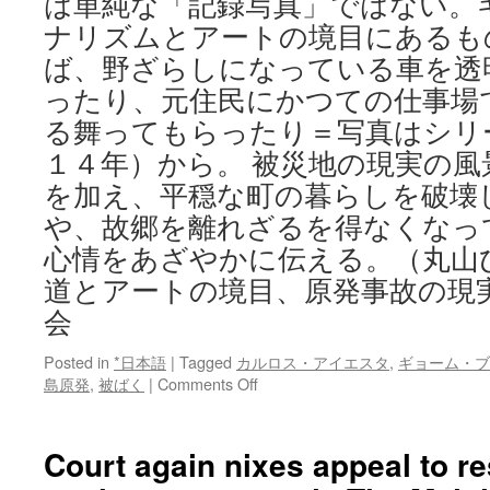
は単純な「記録写真」ではない。
ナリズムとアートの境目にあるも
ば、野ざらしになっている車を透
ったり、元住民にかつての仕事場
る舞ってもらったり＝写真はシリ
１４年）から。 被災地の現実の
を加え、平穏な町の暮らしを破壊
や、故郷を離れざるを得なくなっ
心情をあざやかに伝える。（丸山
道とアートの境目、原発事故の現
会
Posted in
*日本語
|
Tagged
カルロス・アイエスタ
,
ギョーム・ブ
on
島原発
,
被ばく
|
Comments Off
報
道
と
Court again nixes appeal to r
ア