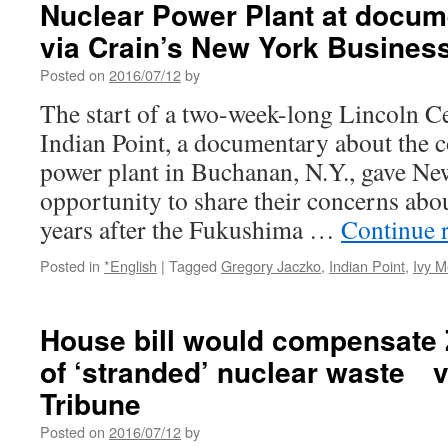
Nuclear Power Plant at docum
five
years
via Crain’s New York Busines
after
nuclear
Posted on
2016/07/12
by
disaster
The start of a two-week-long Lincoln Ce
via
Metro
Indian Point, a documentary about the c
power plant in Buchanan, N.Y., gave Ne
opportunity to share their concerns about
years after the Fukushima …
Continue 
Posted in
*English
|
Tagged
Gregory Jaczko
,
Indian Point
,
Ivy M
House bill would compensate Z
of ‘stranded’ nuclear waste 
Tribune
Posted on
2016/07/12
by