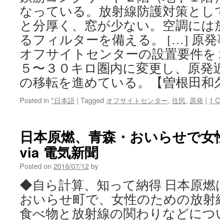
なっている。放射線防護対策とし
と分厚く、窓が少ない。空調には
るフィルターを備える。 […] 原
オフサイトセンターの設置要件を
５〜３０キロ圏内に変更し、原発
の移転を進めている。【曽根田和
Posted in
*日本語
|
Tagged
オフサイトセンター
,
住民
,
原発
|
1 
日本原燃、青森・おいらせで女
via 電気新聞
Posted on
2016/07/12
by
◆自ら計算、知って納得 日本原
おいらせ町で、女性のための放射
食べ物と放射線の関わりなどにつ