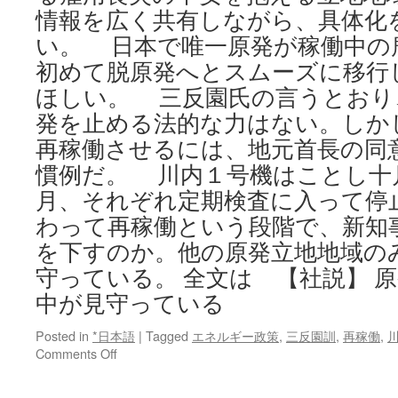
情報を広く共有しながら、具体化
い。 日本で唯一原発が稼働中の
初めて脱原発へとスムーズに移行
ほしい。 三反園氏の言うとおり
発を止める法的な力はない。しか
再稼働させるには、地元首長の同
慣例だ。 川内１号機はことし十
月、それぞれ定期検査に入って停
わって再稼働という段階で、新知
を下すのか。他の原発立地地域の
守っている。 全文は 【社説】 
中が見守っている
Posted in
*日本語
|
Tagged
エネルギー政策
,
三反園訓
,
再稼働
,
on
Comments Off
【社
説】