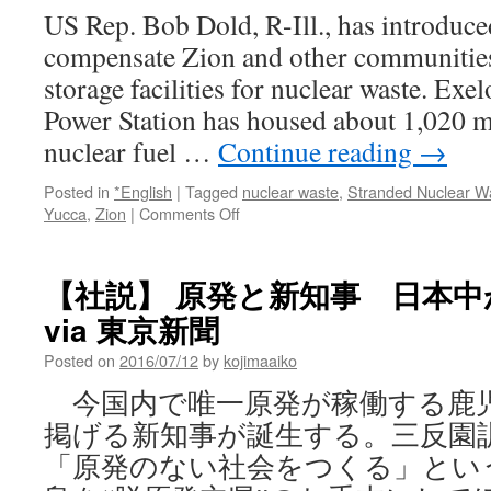
US Rep. Bob Dold, R-Ill., has introduced
compensate Zion and other communities 
storage facilities for nuclear waste. Exe
Power Station has housed about 1,020 m
nuclear fuel …
Continue reading
→
Posted in
*English
|
Tagged
nuclear waste
,
Stranded Nuclear Wa
on
Yucca
,
Zion
|
Comments Off
House
bill
would
【社説】 原発と新知事 日本
compensate
via 東京新聞
Zion
for
Posted on
2016/07/12
by
kojimaaiko
storage
of
今国内で唯一原発が稼働する鹿
‘stranded’
掲げる新知事が誕生する。三反園
nuclear
waste
「原発のない社会をつくる」とい
via