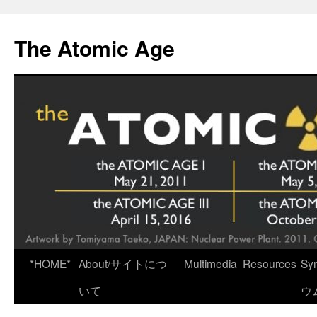
Skip
to
The Atomic Age
content
*HOME*
About/サイトにつ
Multimedia
Resources
Sy
いて
ウ