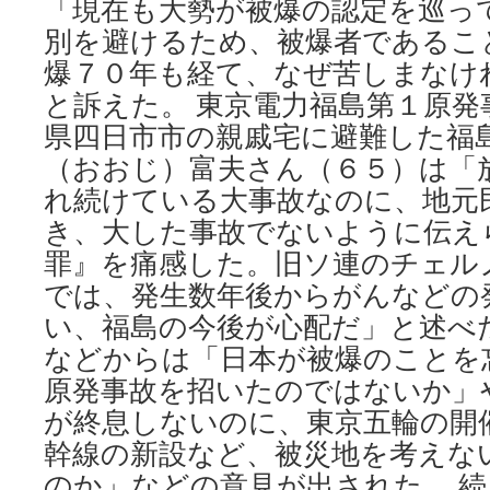
「現在も大勢が被爆の認定を巡っ
別を避けるため、被爆者であるこ
爆７０年も経て、なぜ苦しまなけ
と訴えた。 東京電力福島第１原発
県四日市市の親戚宅に避難した福
（おおじ）富夫さん（６５）は「
れ続けている大事故なのに、地元
き、大した事故でないように伝え
罪』を痛感した。旧ソ連のチェル
では、発生数年後からがんなどの
い、福島の今後が心配だ」と述べ
などからは「日本が被爆のことを
原発事故を招いたのではないか」
が終息しないのに、東京五輪の開
幹線の新設など、被災地を考えな
のか」などの意見が出された。 