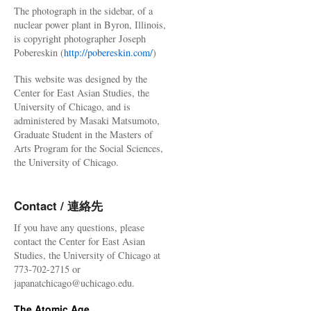
The photograph in the sidebar, of a
nuclear power plant in Byron, Illinois,
is copyright photographer Joseph
Pobereskin (
http://pobereskin.com/
)
This website was designed by the
Center for East Asian Studies, the
University of Chicago, and is
administered by Masaki Matsumoto,
Graduate Student in the Masters of
Arts Program for the Social Sciences,
the University of Chicago.
Contact / 連絡先
If you have any questions, please
contact the Center for East Asian
Studies, the University of Chicago at
773-702-2715 or
japanatchicago@uchicago.edu.
The Atomic Age