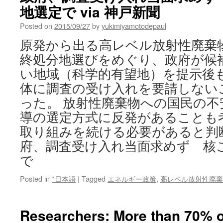
地選定で via 神戸新聞
Posted on
2015/09/27
by
yukimiyamotodepaul
原発から出る高レベル放射性廃棄
終処分地選びをめぐり、政府が候
い地域（科学的有望地）を提示後
体に調査の受け入れを要請しない
った。 放射性廃棄物への国民の不
導の選定方式に反発があることも
取り組みを続ける必要があると判
府、調査受け入れ当面求めず 核
で
Posted in
*日本語
|
Tagged
エネルギー政策
,
高レベル放射性廃棄
Researchers: More than 70% of