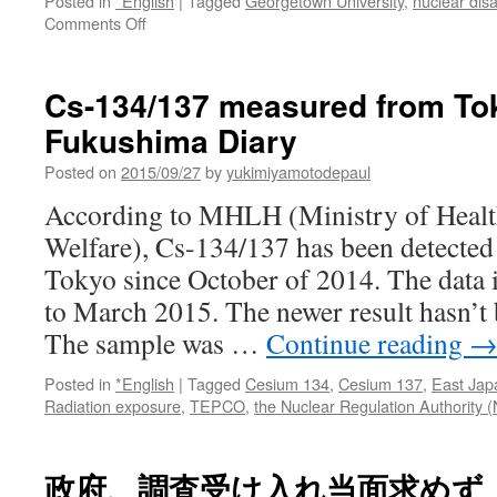
Posted in
*English
|
Tagged
Georgetown University
,
nuclear disa
on
Comments Off
Nuclear
Disaster
Assessment
Cs-134/137 measured from Tok
and
Fukushima Diary
Recovery
Summit:
Posted on
2015/09/27
by
yukimiyamotodepaul
Lessons
to
According to MHLH (Ministry of Healt
be
Welfare), Cs-134/137 has been detected
Learned
from
Tokyo since October of 2014. The data
Chernobyl
to March 2015. The newer result hasn’t
and
Fukushima
The sample was …
Continue reading
Posted in
*English
|
Tagged
Cesium 134
,
Cesium 137
,
East Jap
Radiation exposure
,
TEPCO
,
the Nuclear Regulation Authority 
政府、調査受け入れ当面求めず