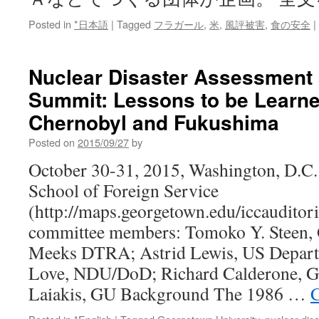
Posted in
*日本語
|
Tagged
フラガール
,
米
,
風評被害
,
食の安全
|
Nuclear Disaster Assessment
Summit: Lessons to be Learn
Chernobyl and Fukushima
Posted on
2015/09/27
by
October 30-31, 2015, Washington, D.C
School of Foreign Service
(http://maps.georgetown.edu/iccauditor
committee members: Tomoko Y. Steen
Meeks DTRA; Astrid Lewis, US Departm
Love, NDU/DoD; Richard Calderone, 
Laiakis, GU Background The 1986 …
C