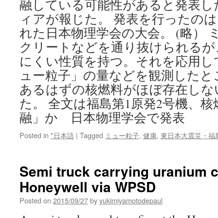
融している可能性があると発表し
melted
ィアが報じた。 発表を行ったの
via
The
れた日本物理学会の大会。 (略）
Asahi
クリートなどを通り抜けられるが
Shimbun
にくい性質を持つ。それを応用して
ュー粒子」の量などを観測したと
あるはずの核燃料がほぼ存在しな
た。 全文は福島第1原発2号機、核
融」か 日本物理学会で発表
Posted in
*日本語
|
Tagged
ミュー粒子
,
健康
,
東日本大震災・福
Semi truck carrying uranium c
Honeywell via WPSD
Posted on
2015/09/27
by
yukimiyamotodepaul