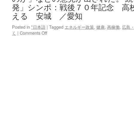
発」シンポ：戦後７０年記念 高
える 安城 ／愛知
Posted in
*日本語
|
Tagged
エネルギー政策
,
健康
,
再稼働
,
広島
on
く
|
Comments Off
「原
爆・
原
発」
シ
ン
ポ：
戦
後
７
０
年
記
念
高
校