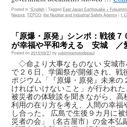
Posted in
*English
|
Tagged
East Japan Earthquake + Fukushi
Nagura
,
TEPCO
,
the Nuclear and Industrial Safety Agency
|
1 
「原爆・原発」シンポ：戦後７
が幸福や平和考える 安城 ／愛知
Posted on
2015/09/27
by
yukimiyamotodepaul
◇命より大事なものない 安城市
で２６日、学園祭が開催され、戦
ポジウム「『原爆・原発』未来の
ければいけないこと」が行われた
被災者の体験談を聞きながら、高
利用の在り方を考え、人間の幸福
し合った。 広島で生後９カ月に
災者の会」（名古屋市）の金本弘