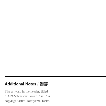
Additional Notes / 謝辞
The artwork in the header, titled
"JAPAN:Nuclear Power Plant," is
copyright artist Tomiyama Taeko.