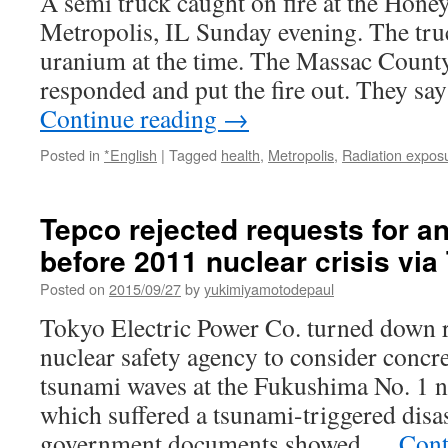
A semi truck caught on fire at the Honey
Metropolis, IL Sunday evening. The tru
uranium at the time. The Massac Count
responded and put the fire out. They say
Continue reading
→
Posted in
*English
|
Tagged
health
,
Metropolis
,
Radiation expos
Tepco rejected requests for a
before 2011 nuclear crisis vi
Posted on
2015/09/27
by
yukimiyamotodepaul
Tokyo Electric Power Co. turned down r
nuclear safety agency to consider concre
tsunami waves at the Fukushima No. 1 n
which suffered a tsunami-triggered disas
government documents showed …
Cont