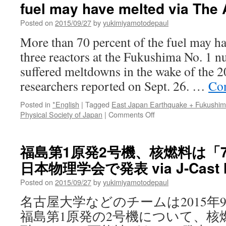
fuel may have melted via The
Posted on
2015/09/27
by
yukimiyamotodepaul
More than 70 percent of the fuel may ha
three reactors at the Fukushima No. 1 nu
suffered meltdowns in the wake of the 20
researchers reported on Sept. 26. …
Con
Posted in
*English
|
Tagged
East Japan Earthquake + Fukushi
on
Physical Society of Japan
|
Comments Off
Researchers:
More
than
福島第1原発2号機、核燃料は
70%
日本物理学会で発表 via J-Cast 
of
No.
Posted on
2015/09/27
by
yukimiyamotodepaul
2
reactor’s
名古屋大学などのチームは2015年
fuel
福島第1原発の2号機について、核
may
have