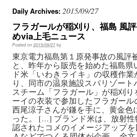
2015/09/27
Daily Archives:
フラガールが稲刈り、福島 風
めvia上毛ニュース
Posted on
2015/09/27
by
東京電力福島第１原発事故の風評
と、昨年から販売を始めた福島県
ド米「いわきライキ」の収穫作業
り、同市の温泉施設スパリゾート
スチーム「フラガール」が稲刈り
ーイの衣装で参加したフラガール
西尾涼子さんが鎌を手に、黄金色
った。 […] ブランド米は、放射
認されたコメのイメージアップを
Ａなどでつくる団体が企画。 全文