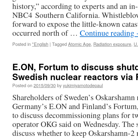
history,” according to experts and an in
NBC4 Southern California. Whistleblo
forward to expose the little-known cata
occurred north of …
Continue reading
Posted in
*English
|
Tagged
Atomic Age
,
Radiation exposure
,
U.
E.ON, Fortum to discuss shut
Swedish nuclear reactors via 
Posted on
2015/09/30
by
yukimiyamotodepaul
Shareholders of Sweden’s Oskarshamn n
Germany’s E.ON and Finland’s Fortum, 
to discuss decommissioning plans for tw
operator OKG said on Wednesday. The s
discuss whether to keep Oskarshamn-2