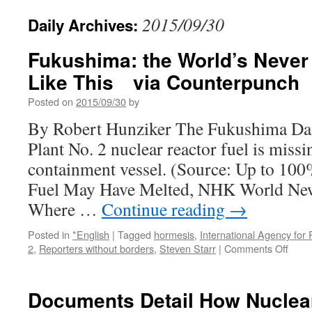
2015/09/30
Daily Archives:
Fukushima: the World’s Never
Like This via Counterpunch
Posted on
2015/09/30
by
By Robert Hunziker The Fukushima Dai
Plant No. 2 nuclear reactor fuel is miss
containment vessel. (Source: Up to 100
Fuel May Have Melted, NHK World News
Where …
Continue reading
→
Posted in
*English
|
Tagged
hormesis
,
International Agency for
on
2
,
Reporters without borders
,
Steven Starr
|
Comments Off
Fuku
the
World
Documents Detail How Nuclear
Neve