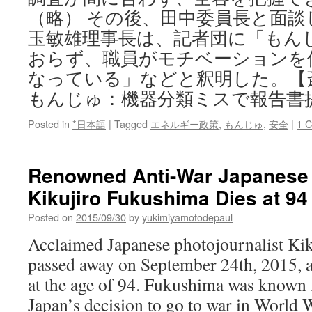
（略） その後、田中委員長と面談
玉敏雄理事長は、記者団に「もん
おらず、職員がモチベーションを
なっている」などと釈明した。【
もんじゅ：機器分類ミスで報告書
Posted in
*日本語
|
Tagged
エネルギー政策
,
もんじゅ
,
安全
|
1 
Renowned Anti-War Japanese
Kikujiro Fukushima Dies at 94
Posted on
2015/09/30
by
yukimiyamotodepaul
Acclaimed Japanese photojournalist Ki
passed away on September 24th, 2015, af
at the age of 94. Fukushima was known f
Japan’s decision to go to war in World 