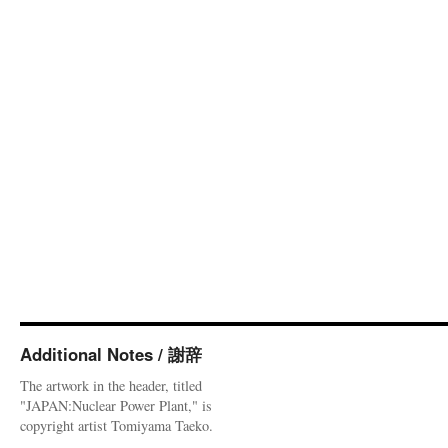
Additional Notes / 謝辞
The artwork in the header, titled
"JAPAN:Nuclear Power Plant," is
copyright artist Tomiyama Taeko.