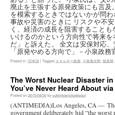
廃止を主張する原発政策にも言及
を模索するときではないかが問わ
事故や災害のときに リスクや不
く、経済の成長を阻害することも
いけるのかという方向性で将来を
だ」と訴えた。 全文は安保対応、
「原発やめる方向で」－小泉政務
Posted in
*日本語
|
Tagged
エネルギー政策
,
小泉進次郎
,
脱原発
The Worst Nuclear Disaster in
You’ve Never Heard About via
Posted on
2015/09/30
by
yukimiyamotodepaul
(ANTIMEDIA)Los Angeles, CA — The 
government deliberately hid “the worst n