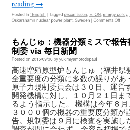
reading
→
Posted in
*English
|
Tagged
decomission
,
E. ON
,
energy policy
,
on
Oskarshamn nuclear power plant
,
Sweden
|
Comments Off
E.ON
Fort
to
もんじゅ：機器分類ミスで報告
discu
制委 via 毎日新聞
shut
of
Posted on
2015/09/30
by
yukimiyamotodepaul
two
Swed
高速増殖原型炉もんじゅ（福井県
nucle
全重要度の分類に多数の誤りがあ
react
via
原子力規制委員会は３０日、運営
Reut
開発機構に対し、１０月２１日ま
るよう指示した。 機構は今年８
３０００個の機器の重要度分類が
告。規制委は９月に検査を実施し
調査が間に合わず、全容を把握で