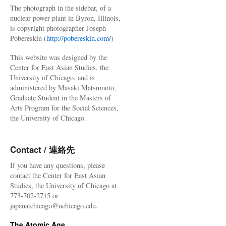
The photograph in the sidebar, of a
nuclear power plant in Byron, Illinois,
is copyright photographer Joseph
Pobereskin (
http://pobereskin.com/
)
This website was designed by the
Center for East Asian Studies, the
University of Chicago, and is
administered by Masaki Matsumoto,
Graduate Student in the Masters of
Arts Program for the Social Sciences,
the University of Chicago.
Contact / 連絡先
If you have any questions, please
contact the Center for East Asian
Studies, the University of Chicago at
773-702-2715 or
japanatchicago@uchicago.edu.
The Atomic Age