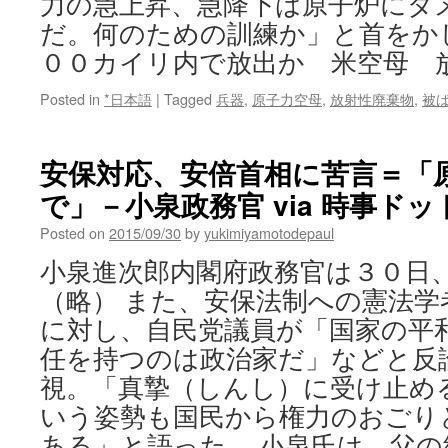
力の急上昇、急降下は原子炉にダ
だ。何のための訓練か」と首をか
００カイリ内で放出か 米空母 
Posted in
*日本語
|
Tagged
兵器
,
原子力空母
,
放射性廃棄物
,
被
安保対応、安倍首相に苦言＝「
で」－小泉政務官 via 時事ド
Posted on
2015/09/30
by
yukimiyamotodepaul
小泉進次郎内閣府政務官は３０日
（略） また、安保法制への憲法学
に対し、自民党議員が「国家の平
任を持つのは政治家だ」などと反
視。「真摯（しんし）に受け止め
いう姿勢も国民から権力のおごり
ある」と語った。 小泉氏は、父