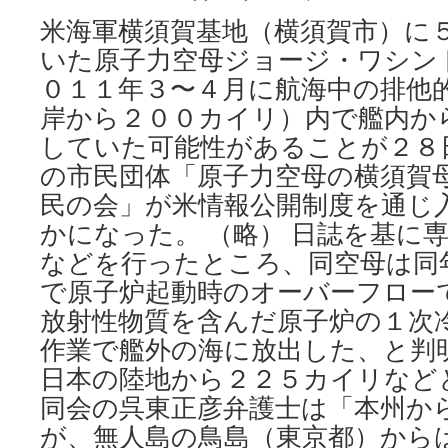
米海軍横須賀基地（横須賀市）に
いた原子力空母ジョージ・ワシン
０１１年３〜４月に航海中の排他的
岸から２００カイリ）内で艦内か
していた可能性があることが２８
の市民団体「原子力空母の横須賀
民の会」が米情報公開制度を通じ
かになった。 （略） 日誌を基に
などを行ったところ、同空母は同
で原子炉起動時のオーバーフロー
放射性物質を含んだ原子炉の１次
作業で艦外の海に放出した、と判
日本の陸地から２２５カイリなど
同会の呉東正彦弁護士は「本州か
が、無人島の鳥島（東京都）から