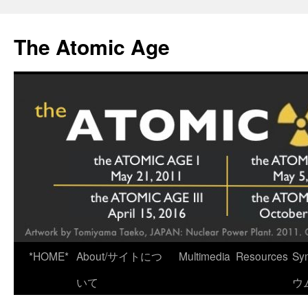
Skip
to
The Atomic Age
content
*HOME*
About/サイトにつ
Multimedia
Resources
Sy
いて
ウ