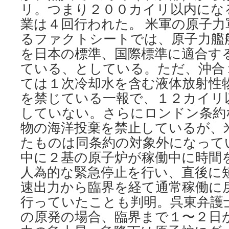
リ。つまり２００カイリ以内にな
業は４回行われた。 米軍の原子
るファクトシートでは、原子力艦
を日本の標準、国際標準に適合す
ている、としている。ただ、沖合
ては１次冷却水を含む液体放射性
を禁じている一報で、１２カイリ
していない。さらにロンドン条約
物の海洋投棄を禁止しているが、
たものは同条約の対象外になって
中に２基の原子炉が稼働中に時間
人為的な緊急停止を行い、直後に
速出力から臨界を経て通常稼働に
行っていたことも判明。呉東弁護
の原発の場合、臨界まで１〜２日