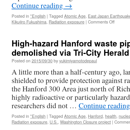
Continue reading
→
Posted in
*English
|
Tagged
Atomic Age
,
East Japan Earthquak
on
Kikujiro Fukushima
,
Radiation exposure
|
Comments Off
Renown
Anti-
War
High-hazard Hanford waste pi
Japane
demolished via Tri-City Herald
Photogr
Kikujiro
Posted on
2015/09/30
by
yukimiyamotodepaul
Fukushi
Dies
A little more than a half-century ago, la
at
shielded to provide protection against r
94
via
the Hanford 300 Area just north of Rich
PetaPix
highly radioactive or particularly hazar
researchers did not …
Continue readin
Posted in
*English
|
Tagged
Atomic Age
,
Hanford
,
health
,
nucle
Radiation exposure
,
U.S.
,
Washington Closure project
|
Comment