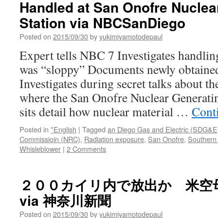
Handled at San Onofre Nuclea
Seen
Anyth
Station via NBCSanDiego
Like
Thi
Posted on
2015/09/30
by
yukimiyamotodepaul
via
Expert tells NBC 7 Investigates handlin
Coun
was “sloppy” Documents newly obtain
Investigates during secret talks about th
where the San Onofre Nuclear Generat
sits detail how nuclear material …
Cont
Posted in
*English
|
Tagged
an Diego Gas and Electric (SDG&E
Commissioin (NRC)
,
Radiation exposure
,
San Onofre
,
Southern 
Whisleblower
|
2 Comments
２００カイリ内で放出か 米空
via 神奈川新聞
Posted on
2015/09/30
by
yukimiyamotodepaul