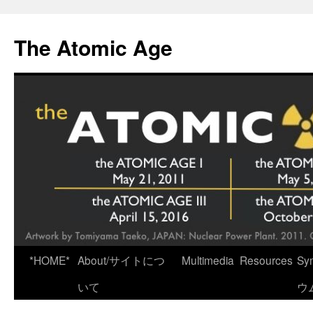
Skip
to
The Atomic Age
content
*HOME*
About/サイトにつ
Multimedia
Resources
Sy
いて
ウ