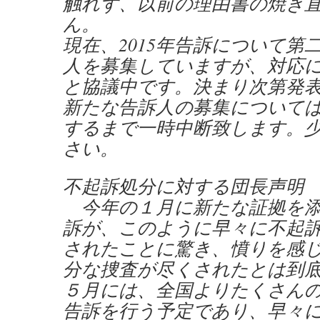
触れず、以前の理由書の焼き
ん。
現在、2015年告訴について第
人を募集していますが、対応
と協議中です。決まり次第発
新たな告訴人の募集について
するまで一時中断致します。
さい。
不起訴処分に対する団長声明
今年の１月に新たな証拠を添
訴が、このように早々に不起
されたことに驚き、憤りを感
分な捜査が尽くされたとは到
５月には、全国よりたくさん
告訴を行う予定であり、早々