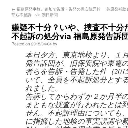
←
福島原発事故、追加で告訴・告発の保安院元幹
英原発補助
部ら不起訴 via 朝日新聞
嫌疑不十分？いや、捜査不十分
不起訴の処分via 福島原発告訴
Posted on
2015/04/04
by
本日夕方、東京地検より、１月
発告訴団が、旧保安院や東電
者らを告訴・告発した件（201
いて、全員を不起訴処分とす
れました。
告訴してからわずか２か月半
まともな捜査が行われたとは
せん。不起訴理由についても
に指摘した地検の事実誤認や