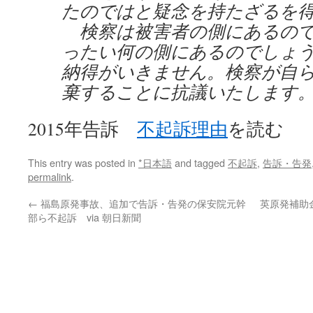
たのではと疑念を持たざるを
検察は被害者の側にあるので
ったい何の側にあるのでしょ
納得がいきません。検察が自
棄することに抗議いたします
2015年告訴
不起訴理由
を読む
This entry was posted in
*日本語
and tagged
不起訴
,
告訴・告発
permalink
.
←
福島原発事故、追加で告訴・告発の保安院元幹
英原発補助
部ら不起訴 via 朝日新聞