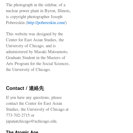
The photograph in the sidebar, of a
nuclear power plant in Byron, Illinois,
is copyright photographer Joseph
Pobereskin (
http://pobereskin.com/
)
This website was designed by the
Center for East Asian Studies, the
University of Chicago, and is
administered by Masaki Matsumoto,
Graduate Student in the Masters of
Arts Program for the Social Sciences,
the University of Chicago.
Contact / 連絡先
If you have any questions, please
contact the Center for East Asian
Studies, the University of Chicago at
773-702-2715 or
japanatchicago@uchicago.edu.
The Atomic Age