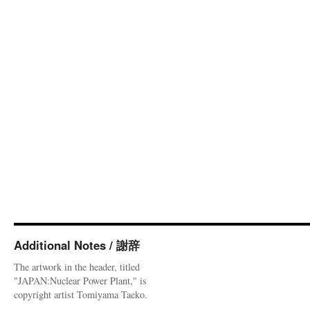
Additional Notes / 謝辞
The artwork in the header, titled
"JAPAN:Nuclear Power Plant," is
copyright artist Tomiyama Taeko.