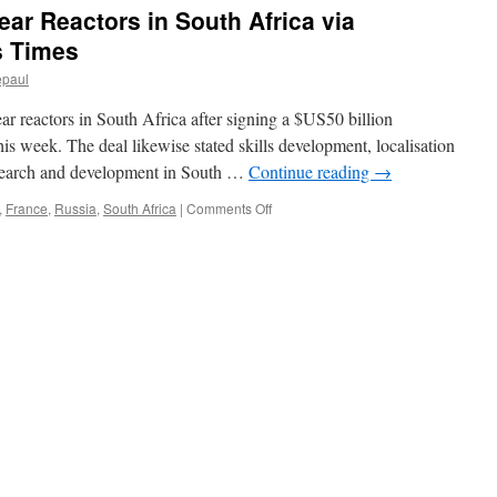
力
ear Reactors in South Africa via
賠
償
s Times
条
epaul
約
を
ear reactors in South Africa after signing a $US50 billion
了
承
is week. The deal likewise stated skills development, localisation
自
esearch and development in South …
Continue reading
→
民
部
on
,
France
,
Russia
,
South Africa
|
Comments Off
会
France
via
to
日
Build
本
8
経
Nuclear
済
Reactors
新
in
聞
South
Africa
via
International
Business
Times