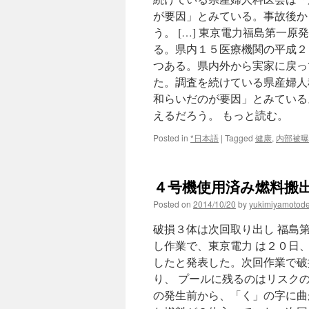
が要因」とみている。事故後か
う。 […] 東京電力福島第一
る。県内１５医療機関の平成２
つある。県内外から実家に戻っ
た。調査を続けている県産婦人
和らいだのが要因」とみている
えるだろう。 もっと読む。
Posted in
*日本語
|
Tagged
健康
,
内部被曝
４号機使用済み燃料搬出終
Posted on
2014/10/20
by
yukimiyamotod
破損３体は次回取り出し 福島
し作業で、東京電力 は２０日
したと発表した。次回作業で破
り、 プールに残るのはリスク
の発生前から、「く」の字に曲