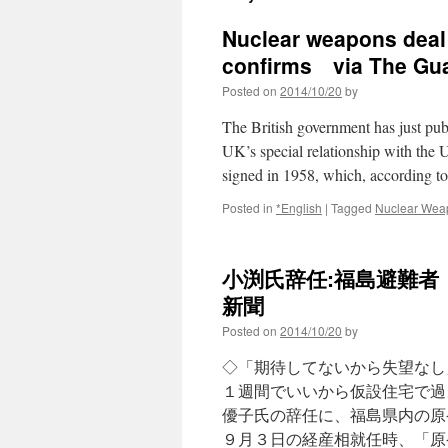
Nuclear weapons deal 
confirms via The Gu
Posted on
2014/10/20
by
The British government has just pub
UK’s special relationship with the
signed in 1958, which, according 
Posted in
*English
|
Tagged
Nuclear Wea
小渕氏辞任:福島避難者
新聞
Posted on
2014/10/20
by
◇「期待してないから失望なし
１週間でいいから仮設住宅で過
優子氏の辞任に、福島県内の原
９月３日の経産相就任時、「原