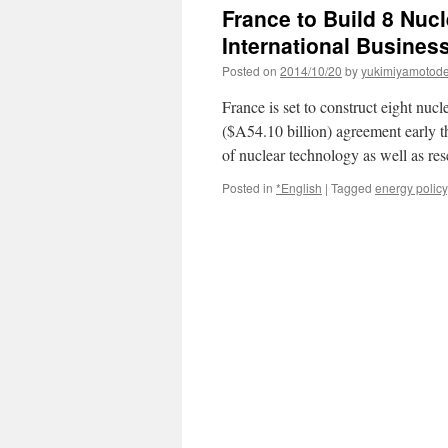
France to Build 8 Nucl
International Busines
Posted on
2014/10/20
by
yukimiyamotod
France is set to construct eight nucl
($A54.10 billion) agreement early th
of nuclear technology as well as r
Posted in
*English
|
Tagged
energy policy