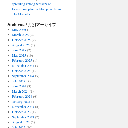
spreading among workers on
Fukushima plant, related projects via
The Mainichi
Archives / 月別アーカイブ
May 2026
(1)
March 2026
(2)
October 2025
(2)
August 2025
(1)
June 2025
(2)
May 2025
(10)
February 2025
(1)
November 2024
(3)
October 2024
(1)
September 2024
(5)
July 2024
(4)
June 2024
(3)
March 2024
(1)
February 2024
(6)
January 2024
(4)
November 2023
(8)
see,
October 2023
(1)
September 2023
(7)
August 2023
(5)
July 2023
(10)