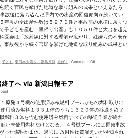
相
は
ら続く官民を挙げた地道な取り組みの成果といえるだろ
仮
原発事故後に落ち込んだ県内での出産の回復傾向が続いてい
設
５年度の全出産件数は５９７０件と事故前の水準に戻りつ
で
１
て子どもを産む「里帰り出産」も１０５０件と大台を超え
週
科医会は「放射線に対する理解が広がり、妊婦らの不安が
間
。事故後から続く官民を挙げた地道な取り組みの成果とい
は
過
ご
せ」
on
,
子ども
,
東日本大震災・福島原発
,
被ばく
|
Comments Off
via
【出
毎
産
日
回
了へ via 新潟日報モア
新
復
聞
傾
epaul
向】
地
第１原発４号機の使用済み核燃料プールからの燃料取り出
道
、使用済み燃料１３３１体のうち１３２０体の移送を終了
な
損燃料３体を含む使用済み燃料すべての移送作業が終わ
取
り
の低い未使用燃料だけとなる。 ４号機プールには原発事故
組
がった燃料が１体、過去に 放射性物質漏えいが検知され
み