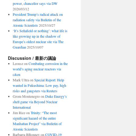
power, chancellor says via DW
2026/03/12
President Trump’s radical attack on
radiation safety via Bulletin of the
Atomic Scientists
2025/10/27
‘It’s Sellafield or nothing’: what life is
like growing up in the shadow of
Europe’s oldest nuclear site via The
Guardian
2025/10/07
Discussion / 最新の議論
Leonsz
on
Combating corrosion in the
world’s aging nuclear reactors via
c&en
Mark Ultra
on
Special Report: Help
wanted in Fukushima: Low pay, high
risks and gangsters via Reuters
Grom Montenegro
on
Duke Energy’s
shell game via Beyond Nuclear
International
Jim Rice
on
Trinity: “The most
significant hazard of the entire
Manhattan Project” via Bulletin of
Atomic Scientists
Barbarra BBonney
on
COVID-19