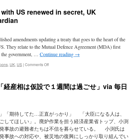
with US renewed in secret, UK
ardian
lished amendments updating a treaty that goes to the heart of the
 US. They relate to the Mutual Defence Agreement (MDA) first
to the government, …
Continue reading
→
on
pons
,
UK
,
US
|
Comments Off
Nuclear
weapons
deal
「経産相は仮設で１週間は過ごせ」via 毎日
with
US
renewed
in
secret,
」「期待してた…正直がっかり」 「大臣になる人は、
UK
confirms
ごしてほしい」。廃炉作業を担う経済産業省トップ、小渕
via
発事故の避難者たちは不信を募らせている。 小渕氏は
The
発事故への対応や、被災地の復興にしっかり取り組んでい
Guardian