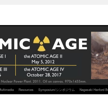
Multimedia
Resources
Symposium/シンポジウム
Nagasaki Hanford Br