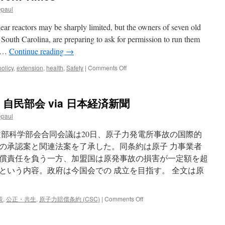
a
epaul
Nuclea
Plant
ear reactors may be sharply limited, but the owners of seven old
Four
Decade
 South Carolina, are preparing to ask for permission to run them
in
r …
Continue reading
→
the
Making
on
olicy
,
extension
,
health
,
Safety
|
Comments Off
via
Power
The
Plants
New
Seek
民部会 via 日本経済新聞
York
to
Times
Extend
epaul
Life
of
文部科学部会合同会議は20日、原子力発電所事故の国際的
Nuclear
の承認案と関連法案を了承した。同条約は原子 力事業者
Reactors
償責任を負う一方、加盟国は原発事故の損害が一定額を超
for
Decades
という内容。政府は今国会での 成立を目指す。 全文は原
via
The
New
on
策
,
公正・共生
,
原子力賠償条約 (CSC)
|
Comments Off
York
原
Times
子