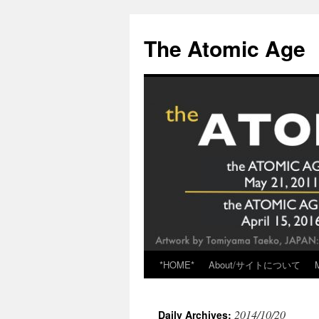
Skip
to
The Atomic Age
content
*HOME*
About/サイトについて
2014/10/20
Daily Archives: