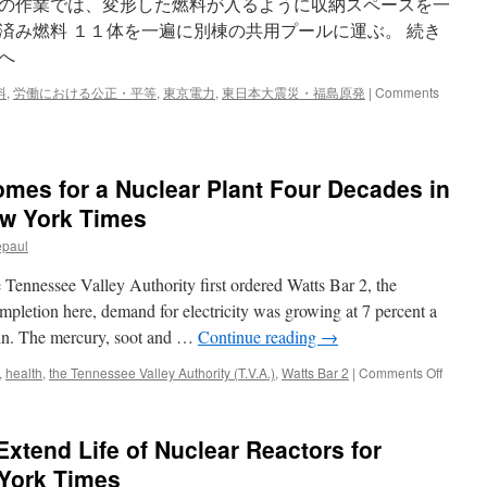
の作業では、変形した燃料が入るように収納スペースを一
継
続
済み燃料 １１体を一遍に別棟の共用プールに運ぶ。 続き
を
へ
（１
０
料
,
労働における公正・平等
,
東京電力
,
東日本大震災・福島原発
|
Comments
月
２
０
日）
via
mes for a Nuclear Plant Four Decades in
福
ew York Times
島
民
epaul
報
nessee Valley Authority first ordered Watts Bar 2, the
pletion here, demand for electricity was growing at 7 percent a
ain. The mercury, soot and …
Continue reading
→
on
,
health
,
the Tennessee Valley Authority (T.V.A.)
,
Watts Bar 2
|
Comments Off
In
Tennes
Time
Extend Life of Nuclear Reactors for
Comes
for
York Times