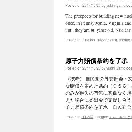
モ
Posted on
2014/10/20
by
yukimiyamotod
ア
The prospects for building new nucl
ones, in Pennsylvania, Virginia and
until they are 80 years old. Nuclea
Posted in
*English
|
Tagged
cost
,
energy p
原子力賠償条約を了承 自
Posted on
2014/10/20
by
yukimiyamotod
（抜粋） 自民党の外交部会・
な賠償を定めた条約（ＣＳＣ）
のみが過失の有無に関係なく賠
えた場合に拠出金で支援し合う
子力賠償条約を了承 自民部会
Posted in
*日本語
|
Tagged
エネルギー政