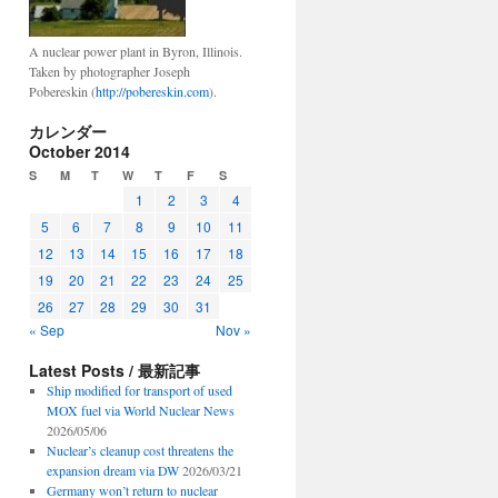
A nuclear power plant in Byron, Illinois.
Taken by photographer Joseph
Pobereskin (
http://pobereskin.com
).
カレンダー
October 2014
S
M
T
W
T
F
S
1
2
3
4
5
6
7
8
9
10
11
12
13
14
15
16
17
18
19
20
21
22
23
24
25
26
27
28
29
30
31
« Sep
Nov »
Latest Posts / 最新記事
Ship modified for transport of used
MOX fuel via World Nuclear News
2026/05/06
Nuclear’s cleanup cost threatens the
expansion dream via DW
2026/03/21
Germany won’t return to nuclear