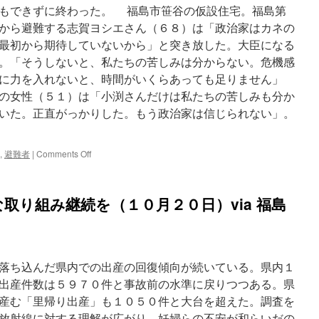
もできずに終わった。 福島市笹谷の仮設住宅。福島第
から避難する志賀ヨシエさん（６８）は「政治家はカネの
最初から期待していないから」と突き放した。大臣になる
。「そうしないと、私たちの苦しみは分からない。危機感
に力を入れないと、時間がいくらあっても足りません」
の女性（５１）は「小渕さんだけは私たちの苦しみも分か
いた。正直がっかりした。もう政治家は信じられない」。
on
,
避難者
|
Comments Off
小
渕
氏
取り組み継続を（１０月２０日）via 福島
辞
任:
福
島
避
落ち込んだ県内での出産の回復傾向が続いている。県内１
難
者
出産件数は５９７０件と事故前の水準に戻りつつある。県
「経
産む「里帰り出産」も１０５０件と大台を超えた。調査を
産
放射線に対する理解が広がり、妊婦らの不安が和らいだの