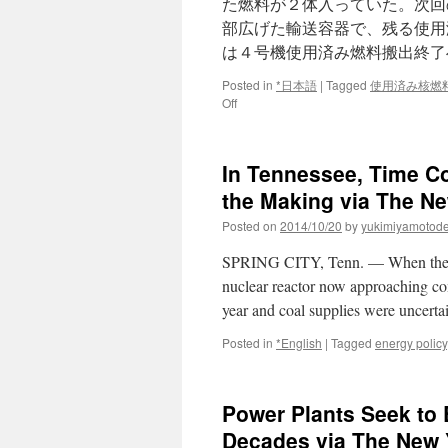
た燃料が２体入っていた。次回
部広げた輸送容器で、残る使用
は４号機使用済み燃料搬出終了
Posted in
*日本語
|
Tagged
使用済み核燃
on
Off
４
号
機
In Tennessee, Time Co
使
用
the Making via The N
済
Posted on
2014/10/20
by
yukimiyamotod
み
燃
SPRING CITY, Tenn. — When the Ten
料
搬
nuclear reactor now approaching com
出
year and coal supplies were uncert
終
了
Posted in
*English
|
Tagged
energy policy
へ
via
新
Power Plants Seek to 
潟
日
Decades via The New 
報