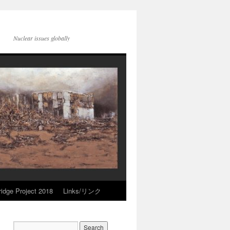
Nuclear issues globally
idge Project 2018
Links/リンク