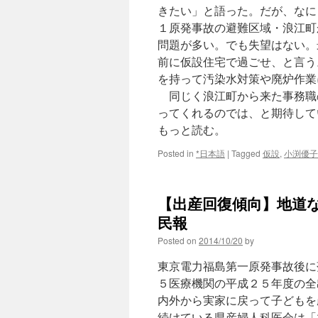
きたい」と語った。だが、なに
１原発事故の避難区域・浪江町
問題が多い。でも失望はない。
前に仮設住宅で過ごせ、と言う
を持って汚染水対策や廃炉作業
同じく浪江町から来た事務職
ってくれるのでは、と期待して
もっと読む。
Posted in
*日本語
|
Tagged
仮設
,
小渕優子
【出産回復傾向】地道な
民報
Posted on
2014/10/20
by
東京電力福島第一原発事故後に
５医療機関の平成２５年度の全
内外から実家に戻って子どもを
続けている県産婦人科医会は「