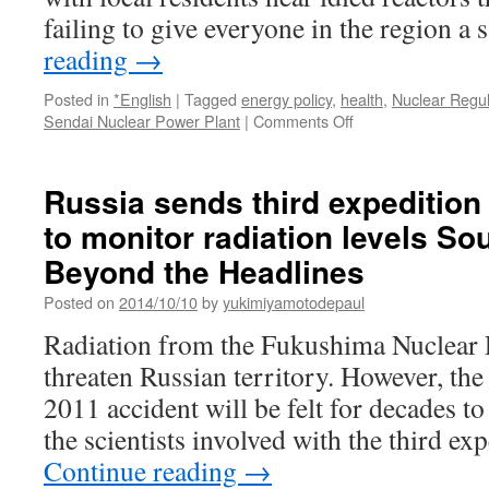
ウ
failing to give everyone in the region 
ム
な
reading
→
ど
１
Posted in
*English
|
Tagged
energy policy
,
health
,
Nuclear Regul
３
on
Sendai Nuclear Power Plant
|
Comments Off
０
Japan
倍
pitches
に
nuclear
Russia sends third expedition 
via
restart
河
to monitor radiation levels So
in
北
tightly
Beyond the Headlines
新
controlled
報
townhalls
Posted on
2014/10/10
by
yukimiyamotodepaul
via
Radiation from the Fukushima Nuclear 
Reuters
threaten Russian territory. However, th
2011 accident will be felt for decades 
the scientists involved with the third ex
Continue reading
→