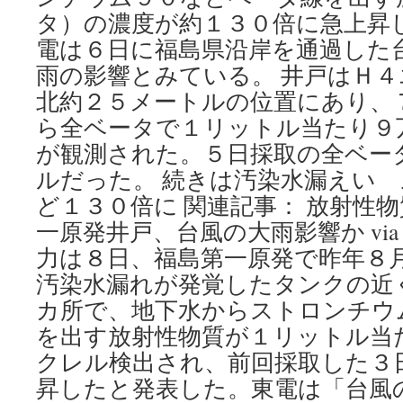
タ）の濃度が約１３０倍に急上昇
電は６日に福島県沿岸を通過した
雨の影響とみている。 井戸はＨ
北約２５メートルの位置にあり、
ら全ベータで１リットル当たり９
が観測された。５日採取の全ベー
ルだった。 続きは汚染水漏えい
ど１３０倍に 関連記事： 放射性
一原発井戸、台風の大雨影響か vi
力は８日、福島第一原発で昨年８
汚染水漏れが発覚したタンクの近
カ所で、地下水からストロンチウ
を出す放射性物質が１リットル当
クレル検出され、前回採取した３
昇したと発表した。東電は「台風