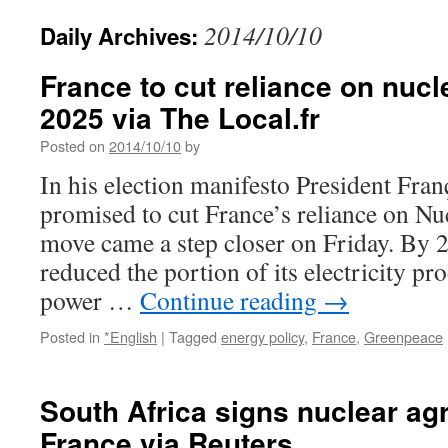
2014/10/10
Daily Archives:
France to cut reliance on nuc
2025 via The Local.fr
Posted on
2014/10/10
by
In his election manifesto President Fra
promised to cut France’s reliance on Nu
move came a step closer on Friday. By 
reduced the portion of its electricity p
power …
Continue reading
→
Posted in
*English
|
Tagged
energy policy
,
France
,
Greenpeace
South Africa signs nuclear ag
France via Reuters