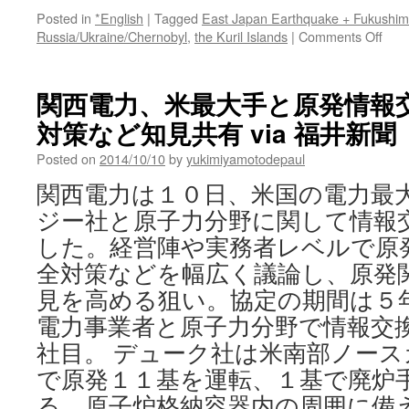
Posted in
*English
|
Tagged
East Japan Earthquake + Fukushi
on
Russia/Ukraine/Chernobyl
,
the Kuril Islands
|
Comments Off
Russ
sen
third
関西電力、米最大手と原発情報
expe
対策など知見共有 via 福井新聞
to
Kuril
Posted on
2014/10/10
by
yukimiyamotodepaul
Isla
to
関西電力は１０日、米国の電力最
moni
ジー社と原子力分野に関して情報
radi
level
した。経営陣や実務者レベルで原
Sou
全対策などを幅広く議論し、原発
via
Russ
見を高める狙い。協定の期間は５
Bey
電力事業者と原子力分野で情報交
the
Head
社目。 デューク社は米南部ノー
で原発１１基を運転、１基で廃炉
る。原子炉格納容器内の周囲に備