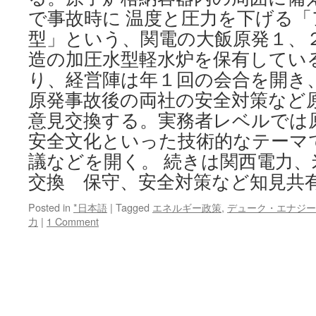
で事故時に 温度と圧力を下げる
型」という、関電の大飯原発１、
造の加圧水型軽水炉を保有している
り、経営陣は年１回の会合を開き
原発事故後の両社の安全対策など
意見交換する。実務者レベルでは
安全文化といった技術的なテーマ
議などを開く。 続きは関西電力、
交換 保守、安全対策など知見共
Posted in
*日本語
|
Tagged
エネルギー政策
,
デューク・エナジー
力
|
1 Comment