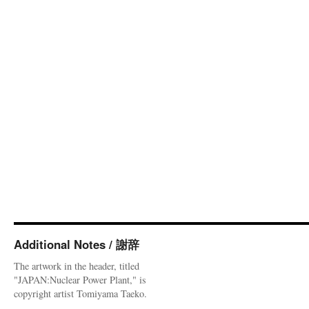
Additional Notes / 謝辞
The artwork in the header, titled
"JAPAN:Nuclear Power Plant," is
copyright artist Tomiyama Taeko.