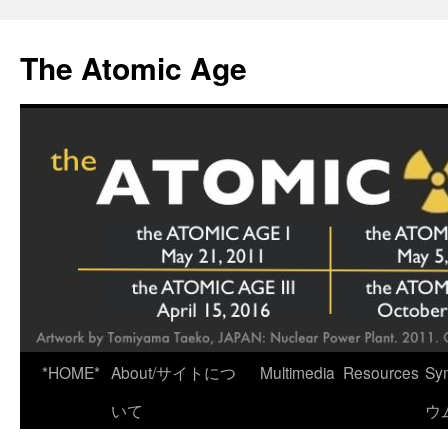
Skip
to
The Atomic Age
content
*HOME*
About/サイトにつ
Multimedia
Resources
Sy
いて
ウ