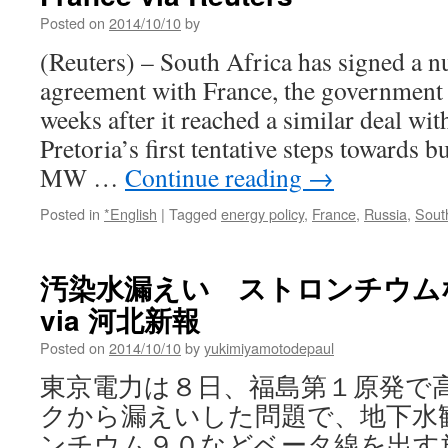
Posted on
2014/10/10
by
(Reuters) – South Africa has signed a n
agreement with France, the government s
weeks after it reached a similar deal wit
Pretoria’s first tentative steps towards 
MW …
Continue reading
→
Posted in
*English
|
Tagged
energy policy
,
France
,
Russia
,
South
汚染水漏えい ストロンチウム
via 河北新報
Posted on
2014/10/10
by
yukimiyamotodepaul
東京電力は８日、福島第１原発で
クから漏えいした問題で、地下水
ンチウム９０などベータ線を出す