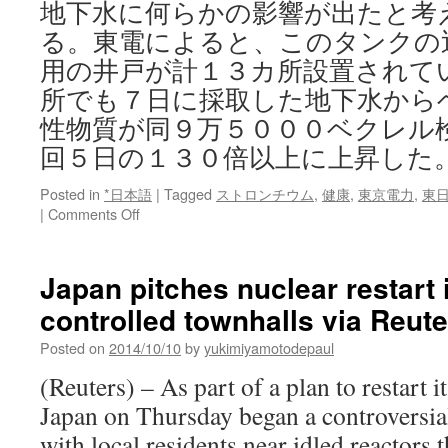
地下水に何らかの影響が出たと考
る。東電によると、このタンクの
用の井戸が計１３カ所設置されて
所でも７日に採取した地下水から
性物質が同９万５０００ベクレル
回５日の１３０倍以上に上昇した
Posted in
*日本語
|
Tagged
ストロンチウム
,
健康
,
東京電力
,
東
on
|
Comments Off
汚
染
水
Japan pitches nuclear restart i
漏
controlled townhalls via Reute
え
い
Posted on
2014/10/10
by
yukimiyamotodepaul
ス
ト
(Reuters) – As part of a plan to restart i
ロ
Japan on Thursday began a controversia
ン
チ
with local residents near idled reactors t