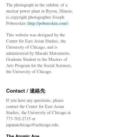
The photograph in the sidebar, of a
nuclear power plant in Byron, Illinois,
is copyright photographer Joseph
Pobereskin (
http://pobereskin.com/
)
This website was designed by the
Center for East Asian Studies, the
University of Chicago, and is
administered by Masaki Matsumoto,
Graduate Student in the Masters of
Arts Program for the Social Sciences,
the University of Chicago.
Contact / 連絡先
If you have any questions, please
contact the Center for East Asian
Studies, the University of Chicago at
773-702-2715 or
japanatchicago@uchicago.edu.
The Atomic Age