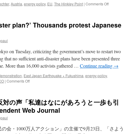
「銀
on
chter
,
Austria
,
energy policy
,
EU
,
The Hinkley Point
|
Comments Off
座
Austria
ウ
to
エ
launch
aster plan?’ Thousands protest Japanese
ス
legal
ト」
challenge
脱
if
原
epaul
EU
発
approves
派
kyo on Tuesday, criticizing the government’s move to restart two
British
の
nuclear
g that no sufficient anti-disaster plans have been presented three
批
plan
phe. More than 16,000 activists gathered …
Continue reading
→
判
via
に
The
demonstration
,
East Japan Earthquake + Fukushima
,
energy policy
,
も
Telegraph
on
CO
|
Comments Off
「513
‘What’s
年
your
間
anti-
食
発反対の声「私達はなにがあろうと一歩も引
disaster
べ
plan?’
ndent Web Journal
な
Thousands
き
epaul
protest
ゃ
Japanese
基
の会・1000万人アクション」の主催で9月23日、「さよう
nuclear
準