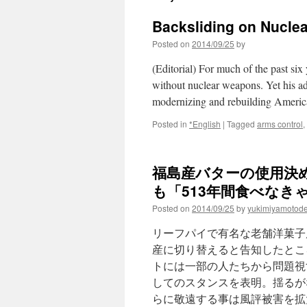
Backsliding on Nucle
Posted on
2014/09/25
by
(Editorial) For much of the past si
without nuclear weapons. Yet his adm
modernizing and rebuilding America’
Posted in
*English
|
Tagged
arms control
,
福島産バターの使用決
も「513年間食べなきゃ基
Posted on
2014/09/25
by
yukimiyamotod
リーフパイで有名な老舗洋菓子
産に切り替えると告知したとこ
トには一部の人たちから問題視
してのスタンスを表明。揺るが
らに敬遠する事は風評被害を拡大