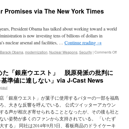
ar Promises via The New York Times
x years, President Obama has talked about working toward a world
inistration is now investing tens of billions of dollars in
s nuclear arsenal and facilities, …
Continue reading
→
on
Barack Obama
,
modernization
,
Nuclear Weapons
,
Security
|
Comments Off
Backsli
on
Nuclear
めた「銀座ウエスト」 脱原発派の批判に
Promis
via
準値に達しない」via J-Cast News
The
epaul
New
York
店「銀座ウエスト」が菓子に使用するバターの一部を福島
Times
ろ、大きな反響を呼んでいる。 公式ツイッターアカウン
する声が相次ぎ寄せられることとなったが、その後も社と
ない姿勢が多くのファンから支持されている。 「いたず
する」 同社は2014年9月3日、看板商品のドライケーキ