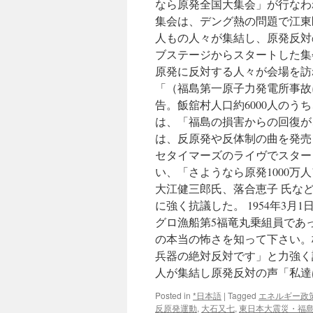
なら原発全国大集会」が行なわ
集会は、デング熱の問題で江東区
人もの人々が集結し、原発反対の
ブステージからスタートした集
原発に反対する人々が会場を訪
「（福島第一原子力発電所事故
告。飯舘村人口約6000人のうち
は、「福島の損害からの回復が
は、反原発や反体制の曲を発売
セタイマーズのライヴでスター
い、「さようなら原発1000
大江健三郎氏、落合恵子 氏な
に強く抗議した。 1954年3
グロ漁船第5福竜丸乗組員であ
の本当の怖さを知って下さい。
兵器の絶対反対です」と力強く訴
人が集結し原発反対の声「私達
Posted in
*日本語
|
Tagged
エネルギー政
反原発運動
,
大石又七
,
東日本大震災・福