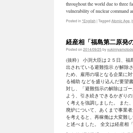
throughout the world due to three fac
vulnerability of nuclear command 
Posted in
*English
|
Tagged
Atomic Age
,
経産相「福島第二原発の再稼
Posted on
2014/09/25
by
yukimiyamotod
(抜粋） 小渕大臣は２５日、
出されている避難指示 が解除
ため、雇用の場となる企業に対
る補助 などを盛り込んだ要望
対し、「避難指示の解除はゴー
よう、引き続きできるかぎりの
く考えを強調しました。 また
廃炉について、あくまで事業者
を考えると、再稼働は大変難し
と述べました。 全文は経産相