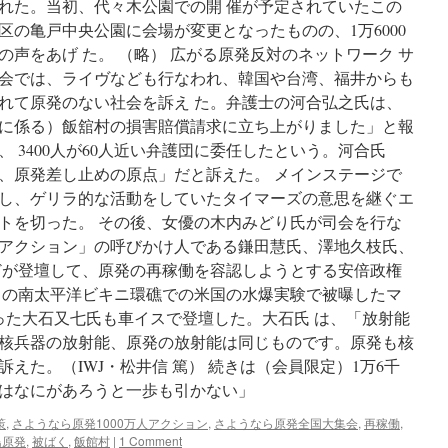
revival
れた。当初、代々木公園での開 催が予定されていたこの
値
via
に
の亀戸中央公園に会場が変更となったものの、1万6000
RT
達
声をあげ た。 （略） 広がる原発反対のネットワーク サ
し
会では、ライヴなども行なわれ、韓国や台湾、福井からも
な
い」
れて原発のない社会を訴え た。弁護士の河合弘之氏は、
via
に係る）飯舘村の損害賠償請求に立ち上がりました」と報
J-
、 3400人が60人近い弁護団に委任したという。河合氏
Cast
News
、原発差し止めの原点」だと訴えた。 メインステージで
し、ゲリラ的な活動をしていたタイマーズの意思を継ぐエ
トを切った。 その後、女優の木内みどり氏が司会を行な
万人アクション」の呼びかけ人である鎌田慧氏、澤地久枝氏、
どが登壇して、原発の再稼働を容認しようとする安倍政権
月1日の南太平洋ビキニ環礁での米国の水爆実験で被曝したマ
った大石又七氏も車イスで登壇した。大石氏 は、「放射能
核兵器の放射能、原発の放射能は同じものです。原発も核
えた。（IWJ・松井信 篤） 続きは（会員限定）1万6千
はなにがあろうと一歩も引かない」
策
,
さようなら原発1000万人アクション
,
さようなら原発全国大集会
,
再稼働
,
島原発
,
被ばく
,
飯館村
|
1 Comment