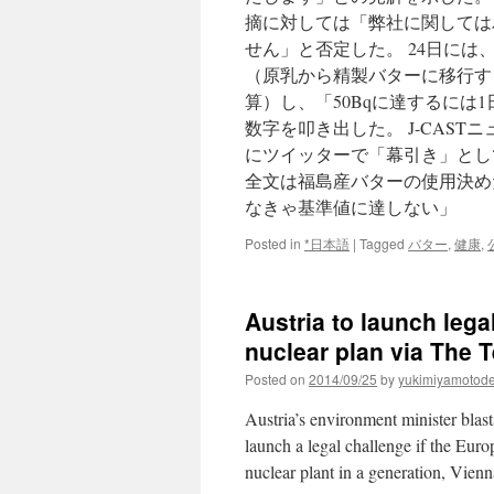
摘に対しては「弊社に関しては
せん」と否定した。 24日に
（原乳から精製バターに移行する
算）し、「50Bqに達するには
数字を叩き出した。 J-CAS
にツイッターで「幕引き」とし
全文は福島産バターの使用決め
なきゃ基準値に達しない」
Posted in
*日本語
|
Tagged
バター
,
健康
,
Austria to launch lega
nuclear plan via The 
Posted on
2014/09/25
by
yukimiyamotod
Austria’s environment minister blast
launch a legal challenge if the Euro
nuclear plant in a generation, Vie