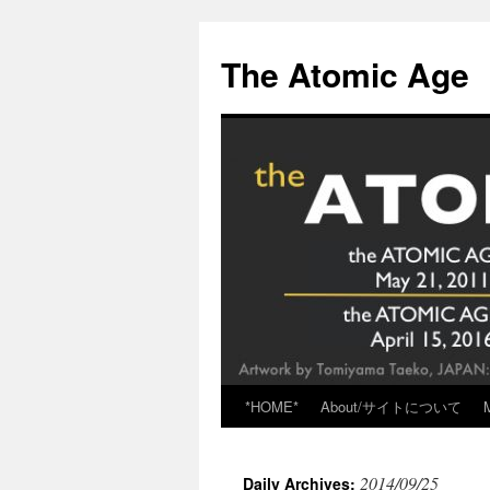
Skip
to
The Atomic Age
content
*HOME*
About/サイトについて
2014/09/25
Daily Archives: