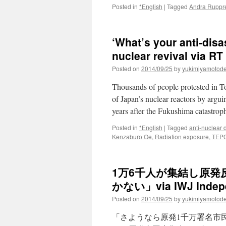
Posted in
*English
|
Tagged
Andra Ruppre
‘What’s your anti-dis
nuclear revival via RT
Posted on
2014/09/25
by
yukimiyamotod
Thousands of people protested in To
of Japan’s nuclear reactors by arguin
years after the Fukushima catastro
Posted in
*English
|
Tagged
anti-nuclear 
Kenzaburo Oe
,
Radiation exposure
,
TEP
1万6千人が集結し原
かない」via IWJ Indepe
Posted on
2014/09/25
by
yukimiyamotod
「さようなら原発1千万署名市民