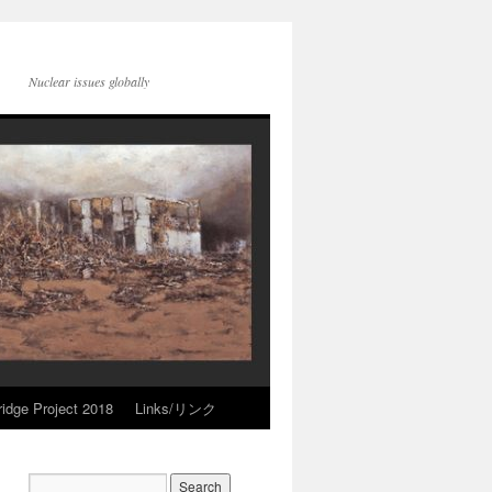
Nuclear issues globally
idge Project 2018
Links/リンク