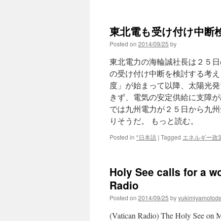
東北電も受け付け中断検
Posted on
2014/09/25
by
東北電力の海輪誠社長は２５日
の受け付け中断を検討する考え
度」が始まって以降、太陽光発
きず、電気の安定供給に支障が
では九州電力が２５日から九州
りそうだ。 もっと読む。
Posted in
*日本語
|
Tagged
エネルギー政
Holy See calls for a w
Radio
Posted on
2014/09/25
by
yukimiyamotod
(Vatican Radio) The Holy See on Mo