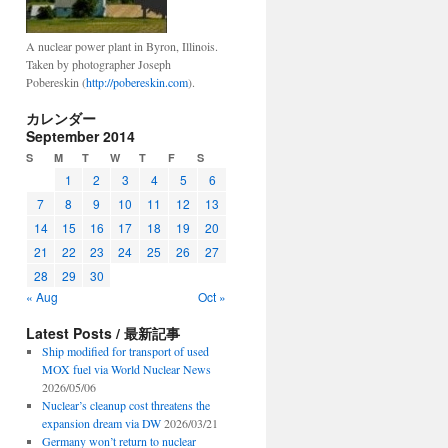
A nuclear power plant in Byron, Illinois.
Taken by photographer Joseph
Pobereskin (
http://pobereskin.com
).
カレンダー
September 2014
S
M
T
W
T
F
S
1
2
3
4
5
6
7
8
9
10
11
12
13
14
15
16
17
18
19
20
21
22
23
24
25
26
27
28
29
30
« Aug
Oct »
Latest Posts / 最新記事
Ship modified for transport of used
MOX fuel via World Nuclear News
2026/05/06
Nuclear’s cleanup cost threatens the
expansion dream via DW
2026/03/21
Germany won’t return to nuclear