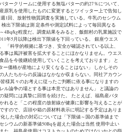
バタークリームに使用する無塩バターの約27％について、
島産原乳を使用したものに変更するとツイッター上で告知し
毎週1回、放射性物質調査を実施している。牛乳のセシウム
q/kg。検出下限値は測 定条件や測定試料によって毎回異なる
～4Bq/kg程度だ。調査結果をみると、飯館村の乳業施設で
た2011年5月以降は検出下限値を下回っている。 銀座ウエス
、 「科学的根拠に基づき、安全が確認されている以上、
る事は風評被害を拡大することにほかなりません。ウエス
食品を今後継続使用していくことを考えております」 と
バター価格が産地により安くなることはない」 しかしその
の人たちからの反論はなかなか収まらない。同社アカウン
の皆様其々のお考えに従ったご判断に依る事になりますの
レル論争の場とする事は本意ではありません」 と議論の
の疑問には真摯に回答を続けた。 たとえば、福島産バタ
かれると「この程度の放射線が健康に影響を与えることが
ですので、店頭や箱の原材料表示に明記する予定はありま
変化した場合の対応については「下限値～国の基準値まで
シウムの新基準値50Bqを超えた場合は当然 使用中止い
また、福島産使用はコストカットのためではないかとの指