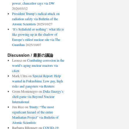
power, chancellor says via DW
2026/03/12
President Trump’s radical attack on
radiation safety via Bulletin of the
Atomic Scientists
2025/10/27
‘It’s Sellafield or nothing’: what life is
like growing up in the shadow of
Europe’s oldest nuclear site via The
Guardian
2025/10/07
Discussion / 最新の議論
Leonsz
on
Combating corrosion in the
world’s aging nuclear reactors via
c&en
Mark Ultra
on
Special Report: Help
wanted in Fukushima: Low pay, high
risks and gangsters via Reuters
Grom Montenegro
on
Duke Energy’s
shell game via Beyond Nuclear
International
Jim Rice
on
Trinity: “The most
significant hazard of the entire
Manhattan Project” via Bulletin of
Atomic Scientists
Barbarra BBonney
on
COVID-19