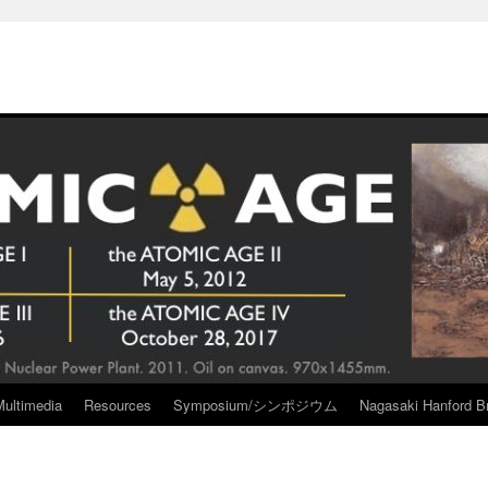
Multimedia
Resources
Symposium/シンポジウム
Nagasaki Hanford Br