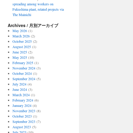
spreading among workers on
Fukushima plant, related projects via
The Mainichi
Archives / 月別アーカイブ
May 2026
(1)
March 2026
(2)
October 2025
(2)
August 2025
(1)
June 2025
(2)
May 2025
(10)
February 2025
(1)
November 2024
(3)
October 2024
(1)
September 2024
(5)
July 2024
(4)
June 2024
(3)
March 2024
(1)
February 2024
(6)
January 2024
(4)
November 2023
(8)
October 2023
(1)
September 2023
(7)
August 2023
(5)
July 2023
(10)