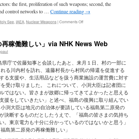
tors: the first, proliferation of such weapons; second, the
and control networks to …
Continue reading
→
on
Holy See
,
IAEA
,
Nuclear Weapons
|
Comments Off
Holy
See
calls
働難しい」via NHK News Web
for
a
epaul
world
free
福島県庁で佐藤知事と会談したあと、来月１日、村の一部に
of
される川内村を訪れ、遠藤村長から村民の帰還を促進する
nuclear
する支援や、生活用品などを扱う商業施設の運営費に対す
weapons
via
書を受け取りました。 これについて、小渕大臣は記者団に
Vatican
ルではない。皆さまが故郷に帰ってきてよかったと思える
Radio
支援をしていきたい」と述べ、福島の復興に取り組んでい
、小渕大臣は地元の自治体が要請している福島第二原発の
が決断するものだとしたうえで、「福島の皆さまの気持ち
い。東京電力も十分に分かっているのではないかと思う」
「福島第二原発の再稼働難しい」