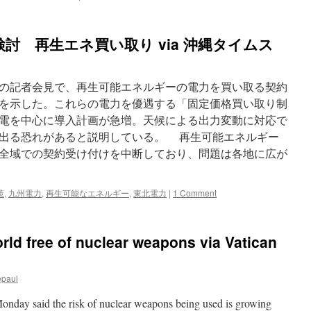
討 再生エネ買い取り via 沖縄タイムス
の記者会見で、再生可能エネルギーの電力を買い取る契約
を示した。これらの電力を優遇する「固定価格買い取り制
電を中心に導入計画が急増。天候による出力変動に対応で
出る恐れがあると説明している。 再生可能エネルギー
全域での契約受け付けを中断しており、問題は各地に広が
策
,
九州電力
,
再生可能なエネルギー
,
東北電力
|
1 Comment
orld free of nuclear weapons via Vatican
epaul
nday said the risk of nuclear weapons being used is growing