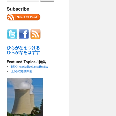
Subscribe
ひらがなをつける
ding
ひらがなをはずす
Featured Topics / 特集
es
BUOlympicsEcologicalJustice
上関の労働問題