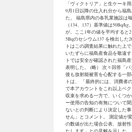
「ヴィクトリア」と生ケーキ用
9月1日以降の仕入れ分から福
た。 福島県内の各乳業施設は
（134、137）基準値は50B
が、ここ1年の値を平均すると2
5Bqのセシウム137 を検出し
トはこの調査結果に触れた上で
いたずらに福島産食品を敬遠す
トでは安全が確認された福島産
表明した。 (略） 次々回答「
後も放射能被害を心配する一部
トは、 「最終的には、消費者
で本アカウントをこれ以上ベク
収束を求める一方で、いくつか
ー使用の告知の有無について聞
ないとの判断により決定した事
せん」とコメント。 測定値が
の数値が出た場合公表、放射性セ
たします」との見解を示した。