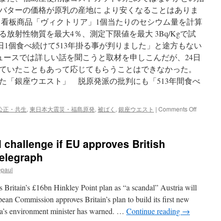
バターの価格が原乳の産地に より安くなることはありま
は、看板商品「ヴィクトリア」1個当たりのセシウム量を計算
放射性物質を最大4％、測定下限値を最大 3Bq/Kgで試
1日1個食べ続けて513年掛る事が判りました」と途方もない
Tニュースでは詳しい話を聞こうと取材を申しこんだが、24日
ていたこともあって応じてもらうことはできなかった。
た「銀座ウエスト」 脱原発派の批判にも「513年間食べ
on
公正・共生
,
東日本大震災・福島原発
,
被ばく
,
銀座ウエスト
|
Comments Off
福
島
産
l challenge if EU approves British
バ
タ
Telegraph
ー
epaul
の
使
s Britain’s £16bn Hinkley Point plan as “a scandal” Austria will
用
決
pean Commission approves Britain’s plan to build its first new
め
nna’s environment minister has warned. …
Continue reading
→
た