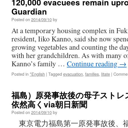
120,000 evacuees remain upr
Guardian
Posted on
2014/09/10
by
At a temporary housing complex in Fuk
resident, Iiko Kanno, said she now spen
growing vegetables and counting the days
with her grandchildren. As with many o
Kanno’s family …
Continue reading
→
Posted in
*English
|
Tagged
evacuation
,
families
,
Iitate
|
Commen
福島）原発事故後の母子ストレ
依然高くvia朝日新聞
Posted on
2014/09/10
by
東京電力福島第一原発事故後、