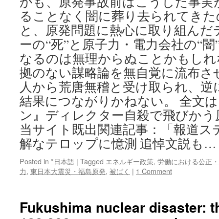
かも、原発事故前はこうした事実
ることなく闇に葬り去られてきた
と、原発問題に熱心に取り組んだ
ーの“死”と原子力・電力会社の“
なるのは無理からぬことかもしれ
拠のない謀略論を無自覚に流布さ
人から荒唐無稽と受け取られ、逆
結果につながりかねない。 全文
ン』ディレクター自殺で飛びかう原
当サイト既出関連記事：「報道ス
解なテロップに憶測 追悼文説も… via Li
Posted in
*日本語
|
Tagged
エネルギー政策
,
労働における公正・
力
,
東日本大震災・福島原発
,
被ばく
|
1 Comment
Fukushima nuclear disaster: t