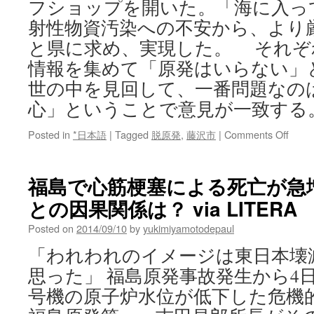
フショップを開いた。「海に入っ
射性物資汚染への不安から、より
と県に求め、実現した。 それぞ
情報を集めて「原発はいらない」
世の中を見回して、一番問題なの
心」ということで意見が一致する
on
Posted in
*日本語
|
Tagged
脱原発
,
藤沢市
|
Comments Off
原
発
問
福島で心筋梗塞による死亡が急
題
との因果関係は？ via LITERA
と
ら
Posted on
2014/09/10
by
yukimiyamotodepaul
え
直
「われわれのイメージは東日本壊
し
思った」 福島原発事故発生から4日
て
稼
号機の原子炉水位が低下した危機
働