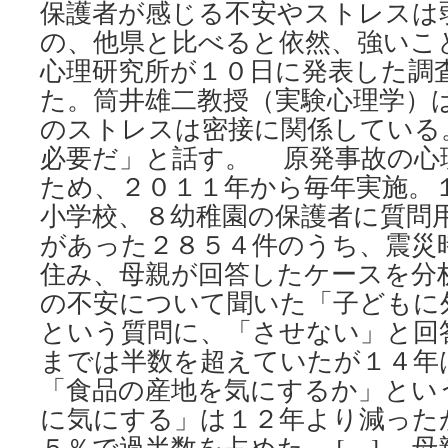
保護者が感じる不安やストレスは
の、他県と比べると依然、強いこ
心理研究所が１０日に発表した調
た。筒井雄二教授（実験心理学）
のストレスは密接に関係している
必要だ」と話す。 原発事故の心
ため、２０１１年から毎年実施。
小学校、８幼稚園の保護者に質問
があった２８５４件のうち、震災
住み、母親が回答したケースを分
の不安について聞いた「子どもに
という質問に、「させない」と回
までは半数を超えていたが１４年
「食品の産地を気にするか」とい
に気にする」は１２年より減った
５％で過半数を占めた。 […] 