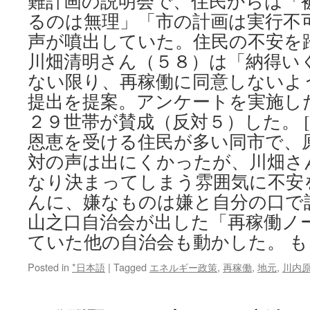
難計画の説明会で、住民からは「
るのは無理」「市の計画は実行不
声が噴出していた。住民の不安を
川畑清明さん（５８）は「納得い
ない限り、再稼働に同意しないよ
提出を提案。アンケートを実施し
２９世帯が賛成（反対５）した。 [
恩恵を受ける住民が多い同市で、
対の声は出にくかったが、川畑さ
なり決まってしまう雰囲気に不安
んに、嫌なものは嫌と自分の口で
山之口自治会が出した「再稼働ノ
ていた他の自治会も動かした。 
Posted in
*日本語
|
Tagged
エネルギー政策
,
再稼働
,
地元
,
川内