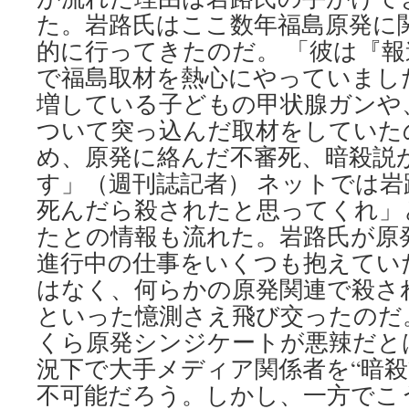
た。岩路氏はここ数年福島原発に
的に行ってきたのだ。 「彼は『
で福島取材を熱心にやっていまし
増している子どもの甲状腺ガンや
ついて突っ込んだ取材をしていた
め、原発に絡んだ不審死、暗殺説
す」（週刊誌記者） ネットでは
死んだら殺されたと思ってくれ」
たとの情報も流れた。岩路氏が原
進行中の仕事をいくつも抱えてい
はなく、何らかの原発関連で殺さ
といった憶測さえ飛び交ったのだ。
くら原発シンジケートが悪辣だと
況下で大手メディア関係者を“暗殺
不可能だろう。しかし、一方でこ