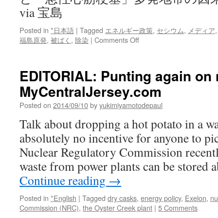
via 宝島
Posted in
*日本語
|
Tagged
エネルギー政策
,
セシウム
,
メディア
on
福島原発
,
被ばく
,
除染
|
Comments Off
福
島
で
EDITORIAL: Punting again on 
心
MyCentralJersey.com
筋
梗
Posted on
2014/09/10
by
yukimiyamotodepaul
塞
に
Talk about dropping a hot potato in a wa
よ
absolutely no incentive for anyone to pi
る
死
Nuclear Regulatory Commission recently
亡
waste from power plants can be stored
が
急
Continue reading
→
増！
セ
Posted in
*English
|
Tagged
dry casks
,
energy policy
,
Exelon
,
nu
シ
Commission (NRC)
,
the Oyster Creek plant
|
5 Comments
ウ