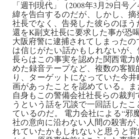
「週刊現代」（2008年3月29日号
緯を告白するのだが、しかし、摘
社長でなく、告発した彼らのほう
還をK副支社長に要求した事が恐
大阪府警に逮捕されてしまったの
は信じがたい話かもしれないが、
長らはこの事実を認めた関西電力
めた録音テープなど、複数の客観
り、ターゲットになっていた今井
画があったことを認めている。ま
自身もこの警備会社社長らの裁判
うという話を冗談で一回話したこ
ているのだ。 電力会社による“邪
社の意向に沿わない人間の殺害が
れていたかもしれないと思うと背