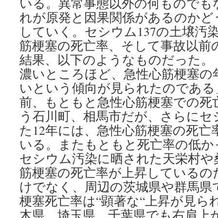
いる。異常事態以外の何ものでも
れが原発と因果関係があるのかど
していく。セシウム137の土壌汚
筋梗塞の死亡率、そして事故以前
結果、以下のようなものだった。
濃いところほど、急性心筋梗塞の
いという傾向が見られたのである
前、もともと急性心筋梗塞での死
う石川町、相馬市だが、さらにセ
た12年には、急性心筋梗塞の死亡
いる。またもともと死亡率の低か
セシウム汚染に晒された天栄村や
筋梗塞の死亡率が上昇しているの
けでなく、周辺の茨城県や群馬県で
梗塞死亡率は“顕著な“上昇が見ら
木県、埼玉県、千葉県でも右肩上