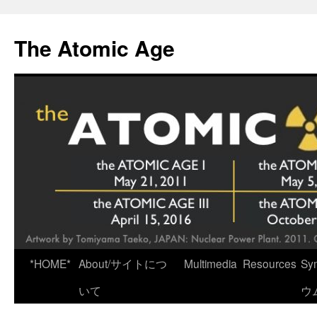
Skip
to
The Atomic Age
content
*HOME*
About/サイトにつ
Multimedia
Resources
Sy
いて
ウ