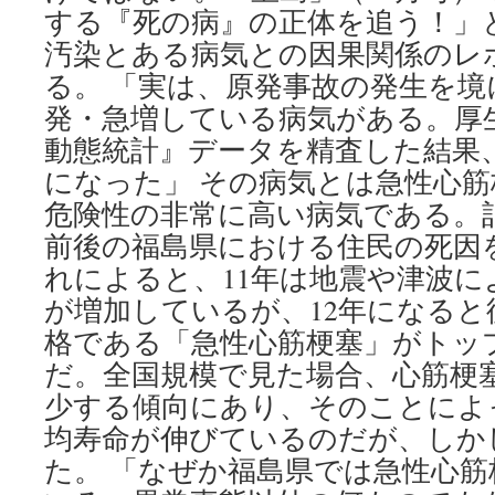
する『死の病』の正体を追う！」
汚染とある病気との因果関係のレ
る。 「実は、原発事故の発生を境
発・急増している病気がある。厚
動態統計』データを精査した結果
になった」 その病気とは急性心
危険性の非常に高い病気である。
前後の福島県における住民の死因
れによると、11年は地震や津波に
が増加しているが、12年になると
格である「急性心筋梗塞」がトッ
だ。全国規模で見た場合、心筋梗
少する傾向にあり、そのことによ
均寿命が伸びているのだが、しか
た。 「なぜか福島県では急性心