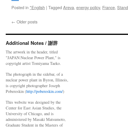
Posted in
*English
|
Tagged
Areva
,
energy policy
,
France
,
Stand
←
Older posts
Additional Notes / 謝辞
The artwork in the header, titled
"JAPAN:Nuclear Power Plant," is
copyright artist Tomiyama Taeko.
The photograph in the sidebar, of a
nuclear power plant in Byron, Illinois,
is copyright photographer Joseph
Pobereskin (
http://pobereskin.com/
)
This website was designed by the
Center for East Asian Studies, the
University of Chicago, and is
administered by Masaki Matsumoto,
Graduate Student in the Masters of