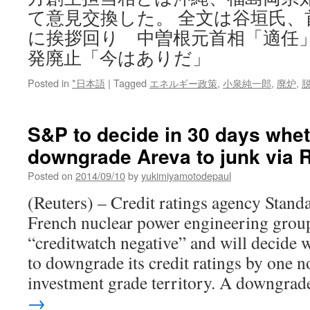
て意見交換した。 全文は谷垣氏、
に挨拶回り 中曽根元首相「適任
発廃止「今はありだ」
Posted in
*日本語
|
Tagged
エネルギー政策
,
小泉純一郎
,
廃炉
,
S&P to decide in 30 days whet
downgrade Areva to junk via 
Posted on
2014/09/10
by
yukimiyamotodepaul
(Reuters) – Credit ratings agency Stand
French nuclear power engineering grou
“creditwatch negative” and will decide 
to downgrade its credit ratings by one n
investment grade territory. A downgra
→