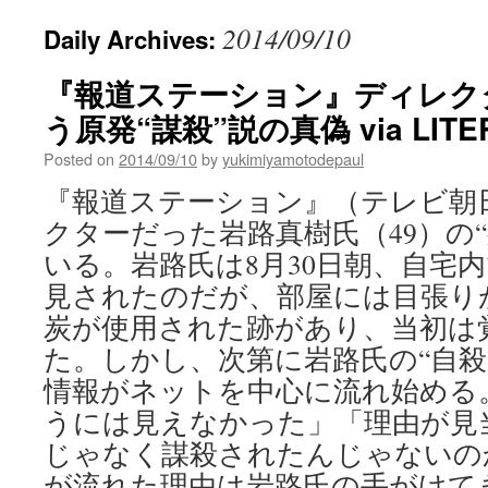
2014/09/10
Daily Archives:
『報道ステーション』ディレク
う原発“謀殺”説の真偽 via LITE
Posted on
2014/09/10
by
yukimiyamotodepaul
『報道ステーション』（テレビ朝
クターだった岩路真樹氏（49）の
いる。岩路氏は8月30日朝、自宅
見されたのだが、部屋には目張り
炭が使用された跡があり、当初は
た。しかし、次第に岩路氏の“自殺
情報がネットを中心に流れ始める
うには見えなかった」「理由が見
じゃなく謀殺されたんじゃないの
が流れた理由は岩路氏の手がけて