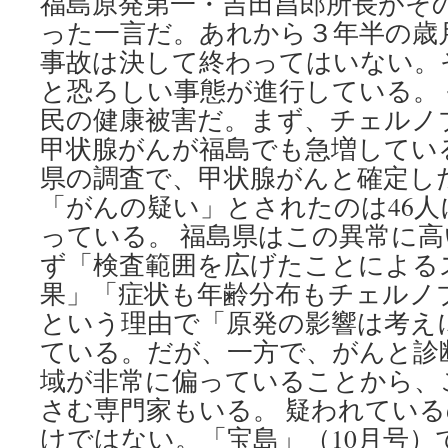
福島原発第一・吉田昌郎所長がそ
ゼ
ロ
った一言だ。あれから３年半の歳
か
事故は決して終わってはいない。
ら
１
と恐ろしい事態が進行している。
年、
民の健康被害だ。まず、チェルノ
藤
甲状腺がんが福島でも急増してい
沢
で
県の調査で、甲状腺がんと確定した
集
「がんの疑い」とされたのは46
会
via
っている。 福島県はこの異常に
東
ず「検査範囲を広げたことによる
京
新
果」「症状も年齢分布もチェルノ
聞
という理由で「原発の影響は考え
ている。だが、一方で、がんと診
域が非常に偏っていることから、
さむ専門家もいる。 疑われてい
けではない。「宝島」（10月号）