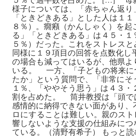
様子については、「赤ちゃん返り
「ときどきある」とした人は１１
８％）。癇癪（かんしゃく）を起
る」「ときどきある」は４５・１
５％）だった。これをストレスと
同様に１９項目の回答を点数化し
の場合も減ってはいるが、他県よ
いる。 一方、「子どもの将来に
たか」という質問で、「非常にそ
１％、「ややそう思う」は４３・
割を占めた。 筒井教授は「頭で
感情的に納得できない面があり、
ロにすることは難しい。親のスト
響しないような支援の仕組みにつ
ている。（清野有希子） もっと読