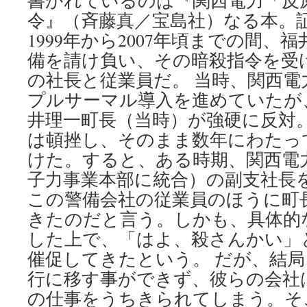
書かれているのは『関西電力「反
令』（斉藤真／宝島社）なる本。
1999年から2007年頃までの間、
備を請け負い、その暗殺指令を受
の社長と従業員だ。 当時、関西電
プルサーマル導入を進めていたが
井理一町長（当時）が強硬に反対
は頓挫し、そのまま数年にわたっ
けた。すると、ある時期、関西電
子力事業本部に統合）の副支社長
この警備会社の従業員のほうに町
きたのだと言う。しかも、具体的
した上で、「はよ、殺さんかい」
催促してきたという。 だが、結
行に移す事ができず、彼らの会社
の仕事をうちきられてしまう。そ