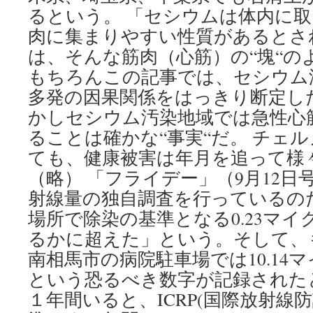
るという。 「セシウムは体内に
肉に集まりやすい性質があるとさ
は、そんな筋肉（心筋）の“塊“の
もちろんこの記事では、セシウム
多発の因果関係をはっきり断定し
かしセシウム汚染地域では急性心
ることは確かな“事実“だ。 チェ
ても、健康被害は年月を追って様
（略） 「フライデー」（9月12日
射線量の独自調査を行っているの
場所で除染の基準となる0.23マ
るかに超えた」という。そして、
南相馬市の病院駐車場では10.14
という恐るべき数字が記録された
１年間いると、ICRP(国際放射線