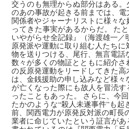
交うのも無理からぬ部分はある。
のあの事故が起きる前までは、電
関係者やジャーナリストに様々な
ってきた事実があるからだ。 た
いやがらせ全記録』（海渡雄一／
原発派や運動に取り組む人たちに
物を送りつける、尾行、無言電話
数々が多くの物証とともに紹介さ
の反原発運動をリードしてきた高
は、金銭援助の申し込みなど様々
が亡くなった際にも故人を冒涜す
ったこともあった。 さらに、今
たかのような“殺人未遂事件”も起
前、関西電力が原発反対派の町長
業者に命じていたという証言があ