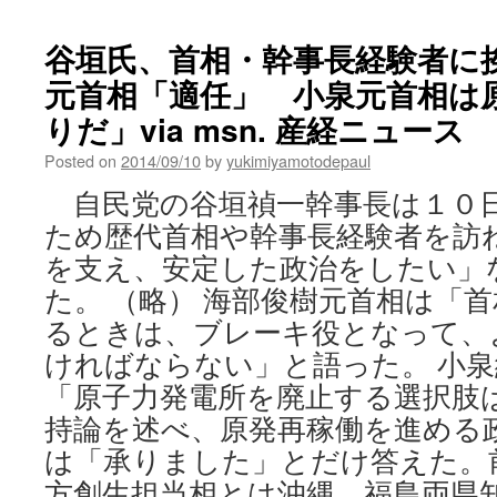
ム
汚
谷垣氏、首相・幹事長経験者に
染
と
元首相「適任」 小泉元首相は
の
りだ」via msn. 産経ニュース
因
果
Posted on
2014/09/10
by
yukimiyamotodepaul
関
係
自民党の谷垣禎一幹事長は１０
は？
ため歴代首相や幹事長経験者を訪
via
LITERA
を支え、安定した政治をしたい」
た。 （略） 海部俊樹元首相は「
るときは、ブレーキ役となって、
ければならない」と語った。 小
「原子力発電所を廃止する選択肢
持論を述べ、原発再稼働を進める
は「承りました」とだけ答えた。
方創生担当相とは沖縄、福島両県