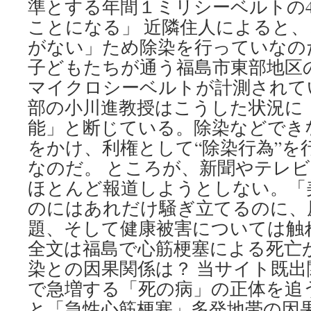
準とする年間１ミリシーベルトの
ことになる」 近隣住人によると
がない」ため除染を行っていなの
子どもたちが通う福島市東部地区の小
マイクロシーベルトが計測されて
部の小川進教授はこうした状況に
能」と断じている。除染などでき
をかけ、利権として“除染行為”を
なのだ。 ところが、新聞やテレ
ほとんど報道しようとしない。「
のにはあれだけ騒ぎ立てるのに、
題、そして健康被害については触
全文は福島で心筋梗塞による死亡
染との因果関係は？ 当サイト既出
で急増する「死の病」の正体を追
と「急性心筋梗塞」多発地帯の因