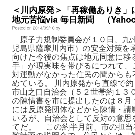
＜川内原発＞「再稼働ありき」
地元苦悩via 毎日新聞 （Yahoo! 
Posted on
2014/09/10
by
原子力規制委員会が１０日、九州
児島県薩摩川内市）の安全対策を
向けた今後の焦点は地元同意に移
手」が現実味を帯びるにつれて、
対運動がなかった住民の間からも
めている。 川内原発から直線で
市山之口自治会（５２世帯約１３
の陳情書を市に提出したのは８月
には反原発団体などから陳情・請
いるが、自治会として反対の意思
てだ。 この約半月前、市の担当