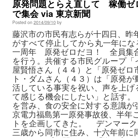
原発問題とらえ直して 稼働ゼ
で集会 via 東京新聞
Posted on
2014/09/10
by
藤沢市の市民有志らが十四日、昨
がすべて停止してから丸一年にな
一周年 原発ゼロだヨ！ 全員集
を行う。共催する市民グループ「
屋賢悟さん（４４）と「原発ゼロ
ト・ダムさん（４３）は「原発が
活している事実を祝い、声を上げ
て感じる機会にしたい」と話す。
を営み、食の安全に対する意識が
京電力福島第一原発事故後、半年
トを企画してきた。 デンマーク
三歳から同市に住み、十六年前に