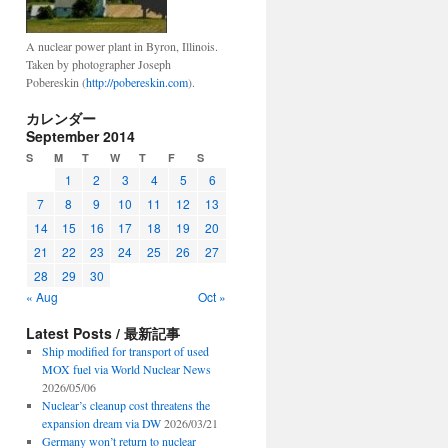
A nuclear power plant in Byron, Illinois.
Taken by photographer Joseph
Pobereskin (
http://pobereskin.com
).
カレンダー
September 2014
S
M
T
W
T
F
S
1
2
3
4
5
6
7
8
9
10
11
12
13
14
15
16
17
18
19
20
21
22
23
24
25
26
27
28
29
30
« Aug
Oct »
Latest Posts / 最新記事
Ship modified for transport of used
MOX fuel via World Nuclear News
2026/05/06
Nuclear’s cleanup cost threatens the
expansion dream via DW
2026/03/21
Germany won’t return to nuclear