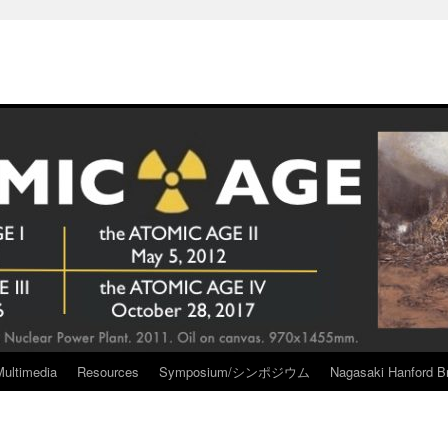
Multimedia
Resources
Symposium/シンポジウム
Nagasaki Hanford Br