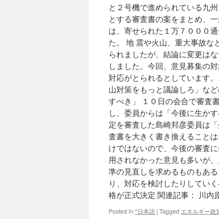
と２号機で進められている九州
とする審査書の案をまとめ、一
は、寄せられた１万７０００通
た。 地 震や火山、重大事故
られましたが、結論に変更はな
しました。今回、意見募集の対
対応がとられるとしています。
山対策をもっと議論しろ」など
すべき」 １０日の会合で審査
し、委員からは「今後に生かす
定を審査した島崎邦彦委員は「
査書を大きく書き換えることは
けではないので、今後の審査に
用されなかった意見も多いが、
準の見直しを求めるものもある
り、対応を検討したりしていく
格が正式決定 関連記事： 川内原発、
Posted in
*日本語
|
Tagged
エネルギー政