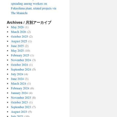
spreading among workers on
Fukushima plant, related projects via
The Mainichi
Archives / 月別アーカイブ
May 2026
(1)
March 2026
(2)
October 2025
(2)
August 2025
(1)
June 2025
(2)
May 2025
(10)
February 2025
(1)
November 2024
(3)
October 2024
(1)
September 2024
(5)
July 2024
(4)
June 2024
(3)
March 2024
(1)
February 2024
(6)
January 2024
(4)
November 2023
(8)
October 2023
(1)
September 2023
(7)
August 2023
(5)
July 2023
(10)