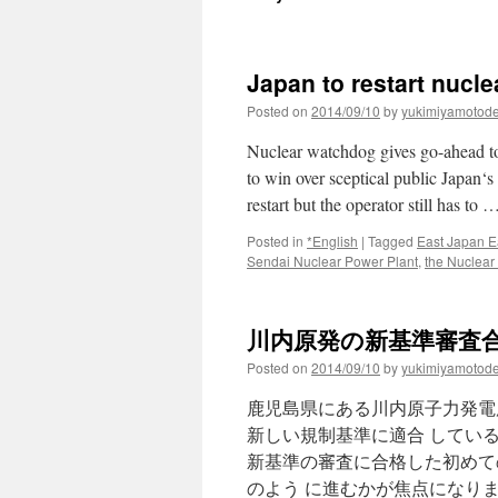
Japan to restart nucle
Posted on
2014/09/10
by
yukimiyamotod
Nuclear watchdog gives go-ahead to 
to win over sceptical public Japan‘s
restart but the operator still has to
Posted in
*English
|
Tagged
East Japan E
Sendai Nuclear Power Plant
,
the Nuclear
川内原発の新基準審査合格が
Posted on
2014/09/10
by
yukimiyamotod
鹿児島県にある川内原子力発電
新しい規制基準に適合 してい
新基準の審査に合格した初めて
のよう に進むかが焦点になり