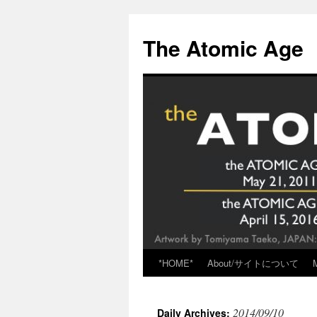
Skip
to
The Atomic Age
content
*HOME*
About/サイトについて
2014/09/10
Daily Archives: