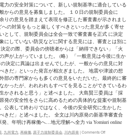
電力の安全対策について、新しい規制基準に適合している
般からの意見を募集しました。 １０日の規制委員会に
余りの意見を踏まえて表現を修正した審査書が示されまし
などへの対策をもっと厳しくすべきといった意見が多く寄せ
いとして、規制委員会は全会一致で審査書を正式 に決定
象にしていない防災などに関する意見には、審査とは別に
 決定の際、委員会の傍聴者からは「納得できない」「火
の声が上がっていました。 (略） 「一般意見は今後に生か
書の決定に異論は出ませんでしたが、一般からの意見に対
べきだ」といった発言が相次ぎました。 地震や津波の想
外部の専門家からも多くの意見をいただいた。最終的に審
なかったが、われわれもすべてを見ることができているわ
生かされると思う」と述べました。 大島賢三委員は「採
原発の安全性をさらに高めるための具体的な提案や規制基
。公表して終わりではなく、今後の安全研究に生かした
べきだ」と述べました。 全文は川内原発の新基準審査合
年明け再稼働へ…地元理解へ全力 via Yomiuri online
on
策
,
九州電力
,
再稼働
,
原子力規制委員会
,
川内原発
|
Comments Off