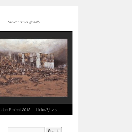
Nuclear issues globally
idge Project 2018
Links/リンク