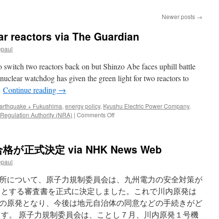
Newer posts
→
ar reactors via The Guardian
epaul
switch two reactors back on but Shinzo Abe faces uphill battle
 nuclear watchdog has given the green light for two reactors to
 …
Continue reading
→
arthquake + Fukushima
,
energy policy
,
Kyushu Electric Power Company
,
on
 Regulation Authority (NRA)
|
Comments Off
Japan
to
restart
正式決定 via NHK News Web
nuclear
reactors
epaul
via
The
所について、原子力規制委員会は、九州電力の安全対策が
Guardian
るとする審査書を正式に決定しました。これで川内原発は
の原発となり、今後は地元自治体の同意などの手続きがど
ます。 原子力規制委員会は、ことし７月、川内原発１号機