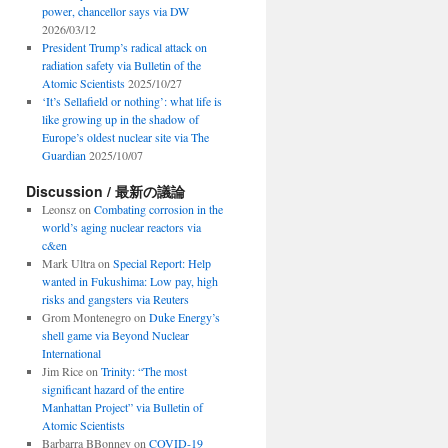
power, chancellor says via DW
2026/03/12
President Trump’s radical attack on
radiation safety via Bulletin of the
Atomic Scientists
2025/10/27
‘It’s Sellafield or nothing’: what life is
like growing up in the shadow of
Europe’s oldest nuclear site via The
Guardian
2025/10/07
Discussion / 最新の議論
Leonsz
on
Combating corrosion in the
world’s aging nuclear reactors via
c&en
Mark Ultra
on
Special Report: Help
wanted in Fukushima: Low pay, high
risks and gangsters via Reuters
Grom Montenegro
on
Duke Energy’s
shell game via Beyond Nuclear
International
Jim Rice
on
Trinity: “The most
significant hazard of the entire
Manhattan Project” via Bulletin of
Atomic Scientists
Barbarra BBonney
on
COVID-19