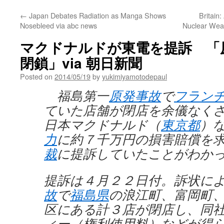
←
Japan Debates Radiation as Manga Shows
Britain:
Nosebleed via abc news
Nuclear Wea
マクドナルドが東電を提訴 「
閉鎖」via 朝日新聞
Posted on
2014/05/19
by
yukimiyamotodepaul
福島第一
原発事故
で
フラン
ていた店舗が閉店を余儀なく
日本マクドナルド（
東京都
）
力
に約７千万円の損害賠償を
裁
に提訴していたことがわか
提訴は４月２２日付。訴状に
故
で
福島県
の浪江町、富岡町
区にある計３店が閉店し、同
ィー（権利使用料）などが得