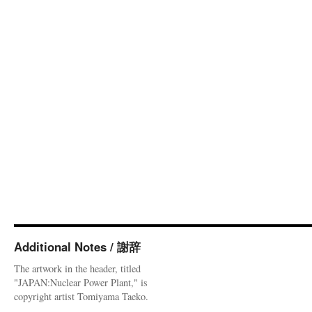
Additional Notes / 謝辞
The artwork in the header, titled
"JAPAN:Nuclear Power Plant," is
copyright artist Tomiyama Taeko.