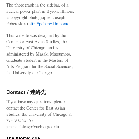
The photograph in the sidebar, of a
nuclear power plant in Byron, Illinois,
is copyright photographer Joseph
Pobereskin (
http://pobereskin.com/
)
This website was designed by the
Center for East Asian Studies, the
University of Chicago, and is
administered by Masaki Matsumoto,
Graduate Student in the Masters of
Arts Program for the Social Sciences,
the University of Chicago.
Contact / 連絡先
If you have any questions, please
contact the Center for East Asian
Studies, the University of Chicago at
773-702-2715 or
japanatchicago@uchicago.edu.
The Atomic Age