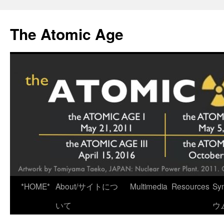
Skip
to
The Atomic Age
content
*HOME*
About/サイトにつ
Multimedia
Resources
Sy
いて
ウ