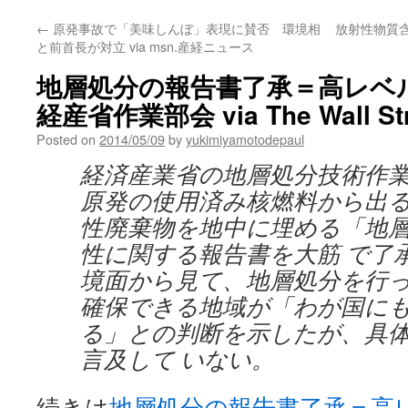
←
原発事故で「美味しんぼ」表現に賛否 環境相
放射性物質
と前首長が対立 via msn.産経ニュース
地層処分の報告書了承＝高レベ
経産省作業部会 via The Wall Stre
Posted on
2014/05/09
by
yukimiyamotodepaul
経済産業省の地層処分技術作
原発の使用済み核燃料から出
性廃棄物を地中に埋める「地
性に関する報告書を大筋 で了
境面から見て、地層処分を行
確保できる地域が「わが国に
る」との判断を示したが、具
言及して いない。
続きは
地層処分の報告書了承＝高