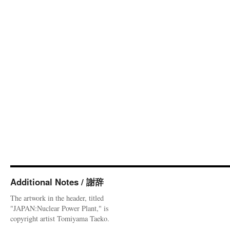
Additional Notes / 謝辞
The artwork in the header, titled
"JAPAN:Nuclear Power Plant," is
copyright artist Tomiyama Taeko.