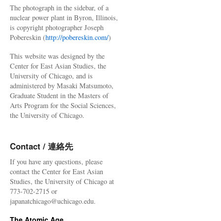
The photograph in the sidebar, of a
nuclear power plant in Byron, Illinois,
is copyright photographer Joseph
Pobereskin (
http://pobereskin.com/
)
This website was designed by the
Center for East Asian Studies, the
University of Chicago, and is
administered by Masaki Matsumoto,
Graduate Student in the Masters of
Arts Program for the Social Sciences,
the University of Chicago.
Contact / 連絡先
If you have any questions, please
contact the Center for East Asian
Studies, the University of Chicago at
773-702-2715 or
japanatchicago@uchicago.edu.
The Atomic Age