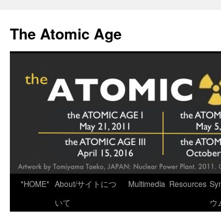
Skip
to
The Atomic Age
content
*HOME*
About/サイトにつ
Multimedia
Resources
Sy
いて
ウ