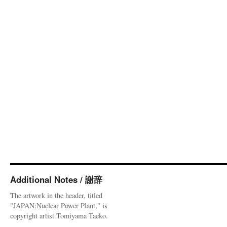
Additional Notes / 謝辞
The artwork in the header, titled
"JAPAN:Nuclear Power Plant," is
copyright artist Tomiyama Taeko.