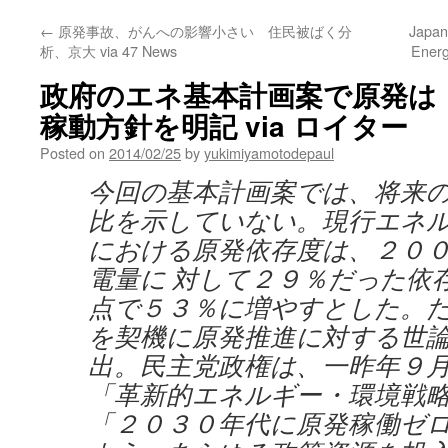
←
原発事故、がんへの影響小さい 住民被ばく分
Japan
析、京大 via 47 News
Energ
政府のエネ基本計画案で原発は
稼動方針を明記 via ロイター
Posted on
2014/02/25
by
yukimiyamotodepaul
今回の基本計画案では、将来
比を示していない。現行エネ
における原発依存度は、２０
電量に 対して２９％だった依
点で５３％に増やすとした。
を契機に原発推進に対する世
出。民主党政権は、一昨年９月
「革新的エネルギー・環境戦
「２０３０年代に原発稼働ゼ