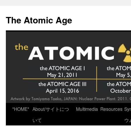
Skip
to
The Atomic Age
content
*HOME*
About/サイトにつ
Multimedia
Resources
Sy
いて
ウ