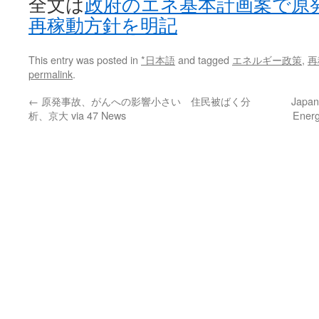
全文は
政府のエネ基本計画案で原
再稼動方針を明記
This entry was posted in
*日本語
and tagged
エネルギー政策
,
再
permalink
.
←
原発事故、がんへの影響小さい 住民被ばく分
Japan
析、京大 via 47 News
Energ