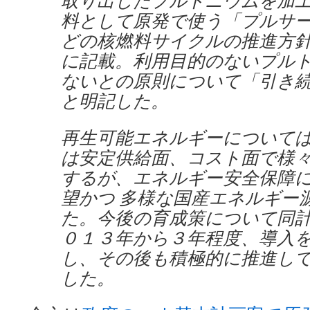
取り出したプルトニウムを加
料として原発で使う「プルサ
どの核燃料サイクルの推進方
に記載。利用目的のないプル
ないとの原則について「引き
と明記した。
再生可能エネルギーについて
は安定供給面、コスト面で様
するが、エネルギー安全保障
望かつ 多様な国産エネルギー
た。今後の育成策について同
０１３年から３年程度、導入
し、その後も積極的に推進して
した。