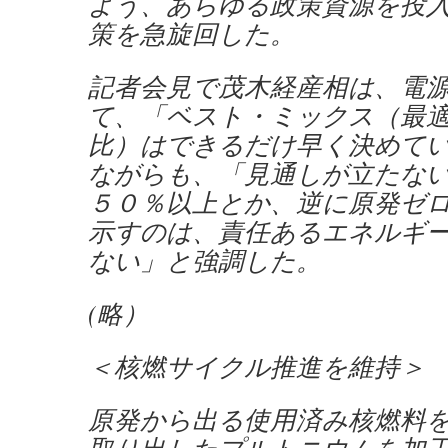
よう、あらゆる政策資源を投
策を急旋回した。
記者会見で茂木経産相は、電
て、「ベスト・ミックス（最
比）はできるだけ早く決めて
ながらも、「見通しが立たな
５０％以上とか、逆に原発ゼ
示すのは、責任あるエネルギ
ない」と強調した。
(略）
＜核燃サイクル推進を維持＞
原発から出る使用済み核燃料