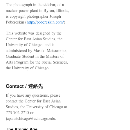
The photograph in the sidebar, of a
nuclear power plant in Byron, Illinois,
is copyright photographer Joseph
Pobereskin (
http://pobereskin.com/
)
This website was designed by the
Center for East Asian Studies, the
University of Chicago, and is
administered by Masaki Matsumoto,
Graduate Student in the Masters of
Arts Program for the Social Sciences,
the University of Chicago.
Contact / 連絡先
If you have any questions, please
contact the Center for East Asian
Studies, the University of Chicago at
773-702-2715 or
japanatchicago@uchicago.edu.
The Atomic Age