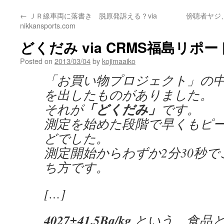
←
ＪＲ線車両に落書き 脱原発訴える？via
傍聴者ヤジ
nikkansports.com
どくだみ via CRMS福島リポー
Posted on
2013/03/04
by
kojimaaiko
「お買い物プロジェクト」の
を出したものがありました。
「どくだみ」
それが
です。
測定を始めた段階で早くもピ
どでした。
測定開始からわずか2分30秒
ち方です。
[…]
4027±41.5Bq/kg
という、食品