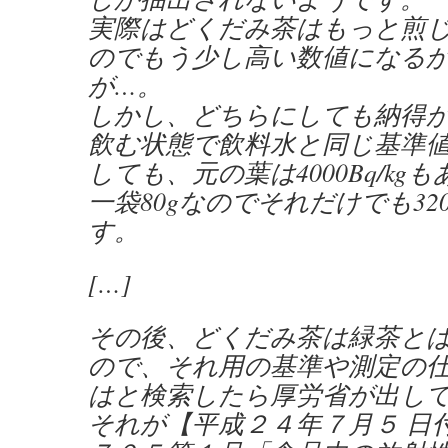
実際はどくだみ茶はもっと煎
のでもう少し高い数値になる
が…。
しかし、どちらにしても納得
飲む状態で飲料水と同じ基準
しても、元の葉は4000Bq/kg
一袋80gなのでそれだけでも32
す。
[…]
その後、どくだみ茶は緑茶と
ので、それ用の基準や測定の
はと検索したら厚労省が出し
それが【平成２４年７月５ 日