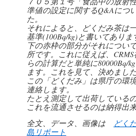
７０５第１号「食品中の放射
準値の設定に関するQ&Aにつ
た。
それによると、どくだみ茶は
基準(100Bq/kg)と書いてあり
下の赤枠の部分がそれについ
所です。これに従えば、CRM
らの計算だと単純に80000Bq/
ます。これを見て、決めまし
この「どくだみ」は県庁の環
連絡します。
たとえ測定して出荷している
これを流通させるのは納得出
全文、データ、画像は
どくだみ
島リポート