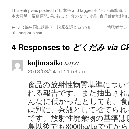
This entry was posted in
*日本語
and tagged
セシウム基準値
,
ど
本大震災・福島原発
,
茶
,
被ばく
,
食の安全
,
食品
,
食品放射能検査
←
ＪＲ線車両に落書き 脱原発訴える？via
傍聴者ヤジ
nikkansports.com
4 Responses to
どくだみ via 
kojimaaiko
says:
2013/03/04 at 11:59 am
食品の放射性物質基準につい
れる報告です。また抽出され
んなに低かったとしても、食
は別に、茶殻として捨てられ
です。放射性廃棄物の基準は以前は
島以後でも8000bq/kgです