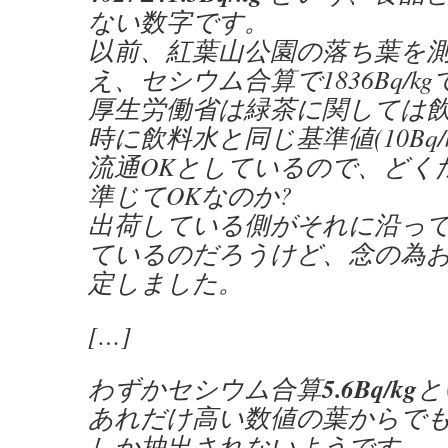
ない数字です。
以前、紅葉山公園の落ち葉を
え、セシウム合算で1836Bq/k
厚生労働省は緑茶に関しては
時に飲料水と同じ基準値(10Bq/
流通OKとしているので、どく
準じてOKなのか?
出荷している側がそれに沿っ
ているのだろうけど、念の為
定しました。
[…]
5.6Bq/kg
わずかセシウム合算
と
あれだけ高い数値の葉からで
しか抽出されないようです。