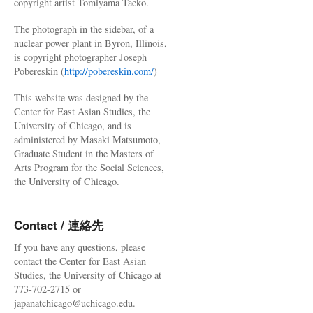
copyright artist Tomiyama Taeko.
The photograph in the sidebar, of a
nuclear power plant in Byron, Illinois,
is copyright photographer Joseph
Pobereskin (
http://pobereskin.com/
)
This website was designed by the
Center for East Asian Studies, the
University of Chicago, and is
administered by Masaki Matsumoto,
Graduate Student in the Masters of
Arts Program for the Social Sciences,
the University of Chicago.
Contact / 連絡先
If you have any questions, please
contact the Center for East Asian
Studies, the University of Chicago at
773-702-2715 or
japanatchicago@uchicago.edu.