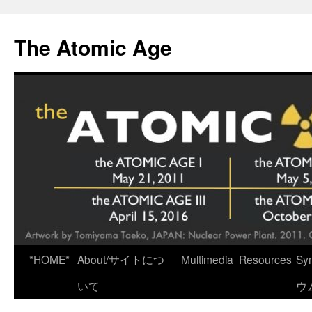
Skip
to
The Atomic Age
content
*HOME*
About/サイトにつ
Multimedia
Resources
Sy
いて
ウ