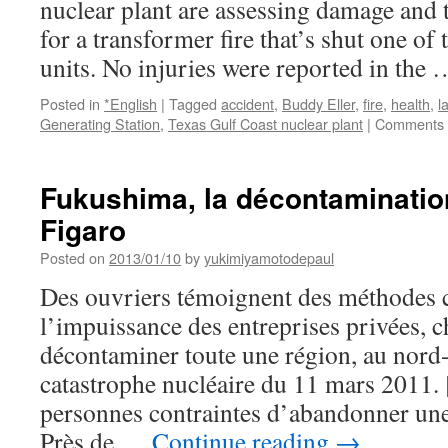
nuclear plant are assessing damage and t
for a transformer fire that’s shut one of
units. No injuries were reported in the
Posted in
*English
|
Tagged
accident
,
Buddy Eller
,
fire
,
health
,
l
Generating Station
,
Texas Gulf Coast nuclear plant
|
Comments 
Fukushima, la décontaminatio
Figaro
Posted on
2013/01/10
by
yukimiyamotodepaul
Des ouvriers témoignent des méthodes c
l’impuissance des entreprises privées, 
décontaminer toute une région, au nord-
catastrophe nucléaire du 11 mars 2011
personnes contraintes d’abandonner un
Près de …
Continue reading
→