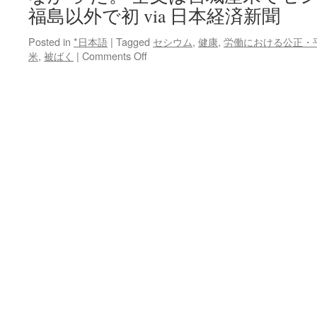
福島以外で初 via 日本経済新聞
Posted in
*日本語
|
Tagged
セシウム
,
健康
,
労働における公正・
on
米
,
被ばく
|
Comments Off
宮
城
で
基
準
値
超
の
セ
シ
ウ
ム
＝
コ
メ、
福
島
県