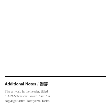
Additional Notes / 謝辞
The artwork in the header, titled
"JAPAN:Nuclear Power Plant," is
copyright artist Tomiyama Taeko.