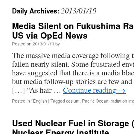
2013/01/10
Daily Archives:
Media Silent on Fukushima Rad
US via OpEd News
Posted on
2013/01/10
by
The massive media coverage following the
fallen nearly silent. Some frustrated en
have suggested that there is a media bla
but media follow-up stories are few and 
[…] “As hair …
Continue reading
→
Posted in
*English
|
Tagged
cesium
,
Pacific Ocean
,
radiation im
Used Nuclear Fuel in Storage (
Nuclear Energy Institute