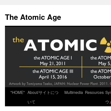
Skip
to
The Atomic Age
content
*HOME*
About/サイトにつ
Multimedia
Resources
Sy
いて
ウ