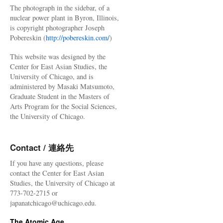
The photograph in the sidebar, of a
nuclear power plant in Byron, Illinois,
is copyright photographer Joseph
Pobereskin (
http://pobereskin.com/
)
This website was designed by the
Center for East Asian Studies, the
University of Chicago, and is
administered by Masaki Matsumoto,
Graduate Student in the Masters of
Arts Program for the Social Sciences,
the University of Chicago.
Contact / 連絡先
If you have any questions, please
contact the Center for East Asian
Studies, the University of Chicago at
773-702-2715 or
japanatchicago@uchicago.edu.
The Atomic Age