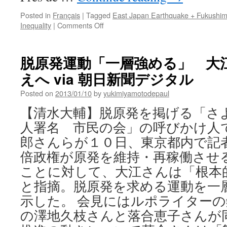
Posted in
Français
|
Tagged
East Japan Earthquake + Fukushi
on
Inequality
|
Comments Off
Fukushima,
la
décontamination
脱原発運動「一層強める」 大
bâclée
えへ via 朝日新聞デジタル
via
Le
Posted on
2013/01/10
by
yukimiyamotodepaul
Figaro
【清水大輔】脱原発を掲げる「さ
人署名 市民の会」の呼びかけ人
郎さんらが１０日、東京都内で記
倍政権が原発を維持・再稼働させ
ことに対して、大江さんは「根本
と指摘。脱原発を求める運動を一
示した。 会見にはルポライター
の澤地久枝さんと落合恵子さんが同