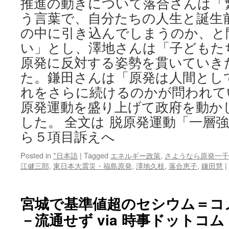
推進の動きについて落合さんは「
う言葉で、自分たちの人生と誕生
の中に引き込んでしまうのか、と
い」とし、澤地さんは「子どもた
原発に反対する姿勢を貫いていき
た。鎌田さんは「原発は人間とし
れをさらに続けるのかが問われて
原発運動を盛り上げて政府を動か
した。 全文は 脱原発運動「一層
ら５項目訴えへ
Posted in
*日本語
|
Tagged
エネルギー政策
,
さようなら原発一千
江健三郎
,
東日本大震災・福島原発
,
澤地久枝
,
落合恵子
,
鎌田慧
|
宮城で基準値超のセシウム＝コ
－流通せず via 時事ドットコム