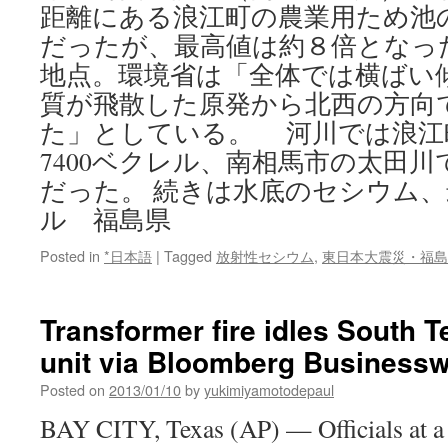
距離にある浪江町の農業用ため池
だったが、最高値は約８倍となった
地点。環境省は「全体では横ばい
質が飛散した原発から北西の方向
た」としている。 河川では浪江
7400ベクレル、南相馬市の太田川で
だった。 続きは水底のセシウム、
ル 福島県
Posted in
*日本語
|
Tagged
放射性セシウム
,
東日本大震災・福島
Transformer fire idles South T
unit via Bloomberg Business
Posted on
2013/01/10
by
yukimiyamotodepaul
BAY CITY, Texas (AP) — Officials at a