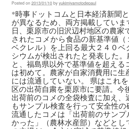
Posted on
2013/01/10
by
yukimiyamotodepaul
*時事ドットコムと日本経済新聞
が異なるため、両方掲載していま
日、栗原市の旧沢辺村地区の農家
されたコメから食品の新基準値（
ベクレル）を上回る最大２４０ベ
シウムが検出されたと発表した。
と、福島県以外で基準値を超える
は初めて。農家が自家消費用に生
には流通していない。 県はこれ
区の出荷自粛を栗原市に要請。今
出荷前のコメの全袋検査に加え、
もサンプル検査を行って安全性の
流通したコメは「出荷前のサンプ
かった」（農林水産部）などとし