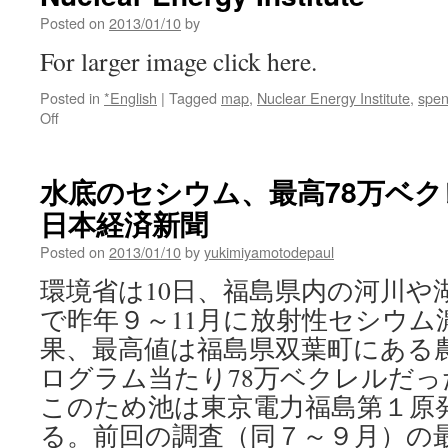
Posted on
2013/01/10
by
For larger image click here.
Posted in
*English
|
Tagged
map
,
Nuclear Energy Institute
,
spen
on
Off
Used
Nuclear
Fuel
水底のセシウム、最高78万ベクレ
in
日本経済新聞
Storage
(US,
Posted on
2013/01/10
by
yukimiyamotodepaul
2011)
via
環境省は10日、福島県内の河川や
the
で昨年９～11月に放射性セシウム
Nuclear
Energy
果、最高値は福島県双葉町にある
Institute
ログラム当たり78万ベクレルだ
このため池は東京電力福島第１原発
る。前回の調査（同７～９月）の