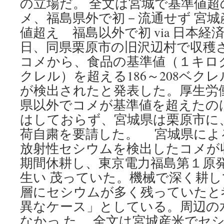
の立場だ。 全文は宮城で基準値
メ、福島県外で初－流通せず 宮
値超え 福島以外で初 via 日本経
日、同県栗原市の旧沢辺村で収穫
コメから、食品の基準値（１キログ
クレル）を超える186～208ベク
が検出されたと発表した。厚生労
県以外でコメが基準値を超えたの
はしておらず、宮城県は栗原市に
荷自粛を要請した。 宮城県によ
放射性セシウムを検出したコメが
期間休耕し、東京電力福島第１原
生い 茂っていた。機械で深く耕
層にセシウムが多く残っていたと
異なケース」としている。周辺の
なかっ た。 全文は宮城産米で