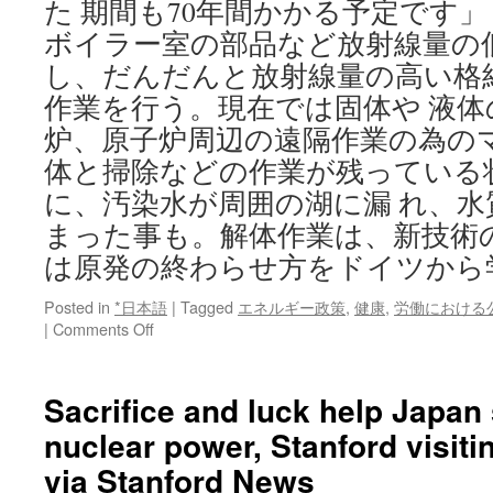
た 期間も70年間かかる予定です」
ボイラー室の部品など放射線量の
し、だんだんと放射線量の高い格
作業を行う。現在では固体や 液体
炉、原子炉周辺の遠隔作業の為の
体と掃除などの作業が残っている
に、汚染水が周囲の湖に漏 れ、
まった事も。解体作業は、新技術
は原発の終わらせ方をドイツから
Posted in
*日本語
|
Tagged
エネルギー政策
,
健康
,
労働における
on
|
Comments Off
原
発
の
Sacrifice and luck help Japan
終
nuclear power, Stanford visiti
わ
ら
via Stanford News
せ