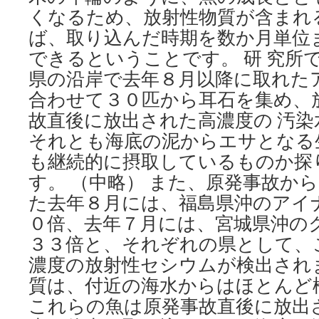
くなるため、放射性物質が含まれ
ば、取り込んだ時期を数か月単位
できるということです。 研 究所
県の沿岸で去年８月以降に取れた
合わせて３０匹から耳石を集め、
故直後に放出された高濃度の 汚
それとも海底の泥からエサとなる
も継続的に摂取しているものか探
す。 （中略） また、原発事故か
た去年８月には、福島県沖のアイ
０倍、去年７月には、宮城県沖の
３３倍と、それぞれの県として、
濃度の放射性セシウムが検出され
質は、付近の海水からはほとんど
これらの魚は原発事故直後に放出