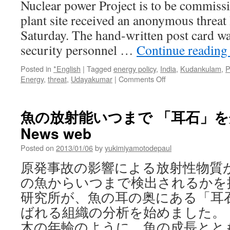
Nuclear power Project is to be commissio
Stanford
visiting
plant site received an anonymous threat l
scholar
Saturday. The hand-written post card wa
says
via
security personnel …
Continue readin
Stanford
News
Posted in
*English
|
Tagged
energy policy
,
India
,
Kudankulam
,
P
on
Energy
,
threat
,
Udayakumar
|
Comments Off
Kudankulam
nuclear
plant
魚の放射能いつまで 「耳石」を分析
officials
News web
receive
threat
Posted on
2013/01/06
by
yukimiyamotodepaul
letter
via
原発事故の影響による放射性物質
The
の魚からいつまで検出されるかを
Times
of
研究所が、魚の耳の奥にある「耳
India
ばれる組織の分析を始めました。 
木の年輪のように、魚の成長とと