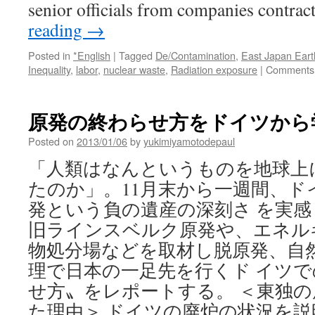
senior officials from companies contra
reading
→
Posted in
*English
|
Tagged
De/Contamination
,
East Japan Ear
Inequality
,
labor
,
nuclear waste
,
Radiation exposure
|
Comments 
原発の終わらせ方をドイツから学ぶ v
Posted on
2013/01/06
by
yukimiyamotodepaul
「人類はなんというものを地球上
たのか」。11月末から一週間、ド
発という負の遺産の深刻さ を実
旧ラインスベルク原発や、エネル
物処分場などを取材し脱原発、自
理で日本の一足先を行くド イツ
せ方〟をレポートする。 ＜東独
た理由＞ ドイツの廃炉の状況を説