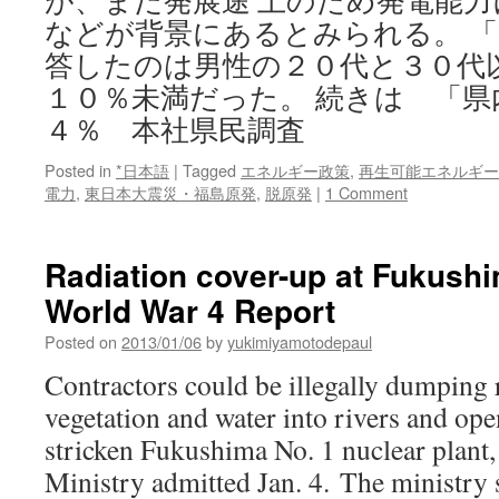
が、まだ発展途 上のため発電能
などが背景にあるとみられる。 
答したのは男性の２０代と３０代
１０％未満だった。 続きは 「県
４％ 本社県民調査
Posted in
*日本語
|
Tagged
エネルギー政策
,
再生可能エネルギー
電力
,
東日本大震災・福島原発
,
脱原発
|
1 Comment
Radiation cover-up at Fukush
World War 4 Report
Posted on
2013/01/06
by
yukimiyamotodepaul
Contractors could be illegally dumping r
vegetation and water into rivers and ope
stricken Fukushima No. 1 nuclear plant
Ministry admitted Jan. 4. The ministry 