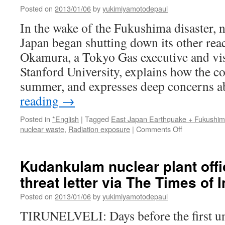
方
Posted on
2013/01/06
by
yukimiyamotodepaul
を
In the wake of the Fukushima disaster, 
ド
イ
Japan began shutting down its other rea
ツ
Okamura, a Tokyo Gas executive and visi
か
ら
Stanford University, explains how the c
学
summer, and expresses deep concerns 
ぶ
via
reading
→
Actio
Posted in
*English
|
Tagged
East Japan Earthquake + Fukushi
on
nuclear waste
,
Radiation exposure
|
Comments Off
Sacrifice
and
luck
Kudankulam nuclear plant offi
help
threat letter via The Times of I
Japan
survive
Posted on
2013/01/06
by
yukimiyamotodepaul
without
nuclear
TIRUNELVELI: Days before the first u
power,