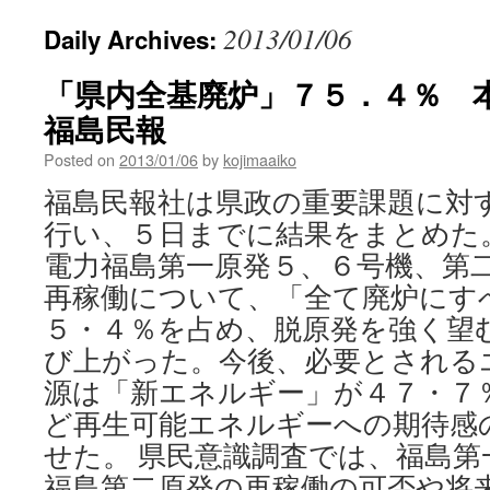
2013/01/06
Daily Archives:
「県内全基廃炉」７５．４％ 本社
福島民報
Posted on
2013/01/06
by
kojimaaiko
福島民報社は県政の重要課題に対
行い、５日までに結果をまとめた
電力福島第一原発５、６号機、第
再稼働について、「全て廃炉にす
５・４％を占め、脱原発を強く望
び上がった。今後、必要とされる
源は「新エネルギー」が４７・７
ど再生可能エネルギーへの期待感
せた。 県民意識調査では、福島第
福島第二原発の再稼働の可否や将