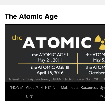
Skip
to
The Atomic Age
content
*HOME*
About/サイトにつ
Multimedia
Resources
Sy
いて
ウ