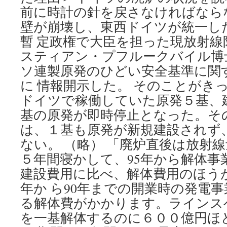
前に時計の針を戻さなければなら
壁が崩壊し、東西ドイツが統一し
暫 定政権で大臣を担った現放射線
スティアン・プフルークバイル博
ソ連製原発のひどい安全基準に関
に 情報開示した。 そのことがき
ドイツで稼働していた原発５基、建
基の原発が即時停止となった。そ
は、１基も原発が新規建設されず
ない。 （略） 「廃炉直後は放射
５年間寝かして、95年から解体事
建設費用に比べ、解体費用のほうが
年か ら90年までの開業時の発電
る解体費がかかります。ラインス
を一基解体するのに６００億円ほ