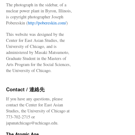
The photograph in the sidebar, of a
nuclear power plant in Byron, Illinois,
is copyright photographer Joseph
Pobereskin (
http://pobereskin.com/
)
This website was designed by the
Center for East Asian Studies, the
University of Chicago, and is
administered by Masaki Matsumoto,
Graduate Student in the Masters of
Arts Program for the Social Sciences,
the University of Chicago.
Contact / 連絡先
If you have any questions, please
contact the Center for East Asian
Studies, the University of Chicago at
773-702-2715 or
japanatchicago@uchicago.edu.
The Atomic Age