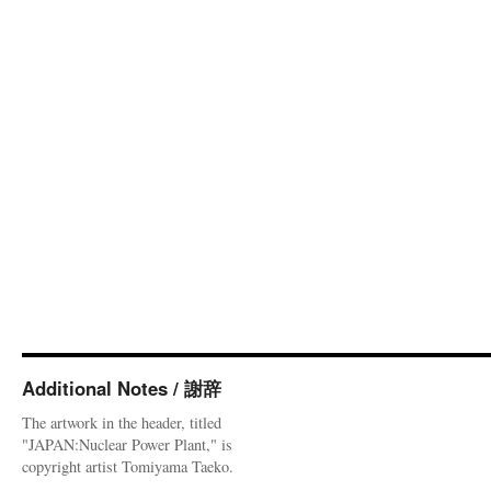
Additional Notes / 謝辞
The artwork in the header, titled
"JAPAN:Nuclear Power Plant," is
copyright artist Tomiyama Taeko.