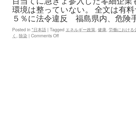
目当てに急きょ参入した零細企業
環境は整っていない。 全文は有
５％に法令違反 福島県内、危険
Posted in
*日本語
|
Tagged
エネルギー政策
,
健康
,
労働における
on
く
,
除染
|
Comments Off
除
染
業
者
４
５％
に
法
令
違
反
福
島
県
内、
危