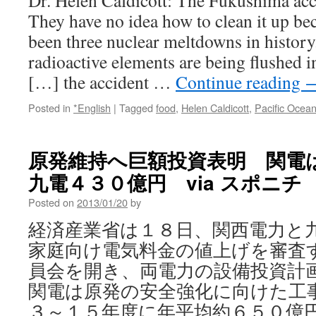
Dr. Helen Caldicott: The Fukushima acci
They have no idea how to clean it up bec
been three nuclear meltdowns in history
radioactive elements are being flushed i
[…] the accident …
Continue reading
Posted in
*English
|
Tagged
food
,
Helen Caldicott
,
Pacific Ocea
原発維持へ巨額投資表明 関電
九電４３０億円 via スポニチ
Posted on
2013/01/20
by
経済産業省は１８日、関西電力と
家庭向け電気料金の値上げを審査
員会を開き、両電力の設備投資計
関電は原発の安全強化に向けた工
３～１５年度に年平均約６５０億