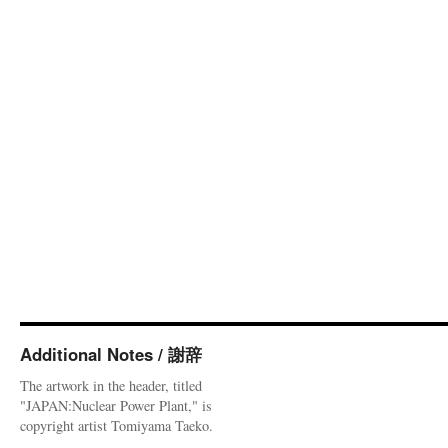
Additional Notes / 謝辞
The artwork in the header, titled
"JAPAN:Nuclear Power Plant," is
copyright artist Tomiyama Taeko.