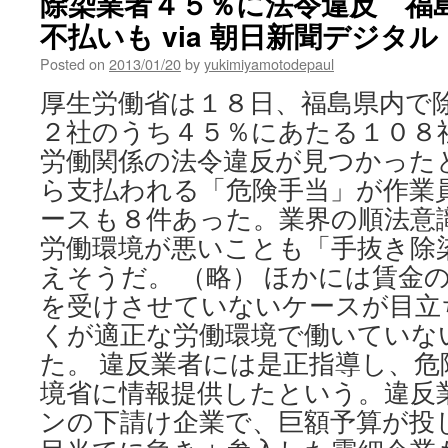
除染業者４５％に法令違反 福
不払いも via 朝日新聞デジタル
Posted on
2013/01/20
by
yukimiyamotodepaul
厚生労働省は１８日、福島県内で
２社のうち４５％にあたる１０８
労働関係の法令違反が見つかった
ら支払われる「危険手当」が作業
ースも８件あった。業界の順法意
労働環境が悪いことも「手抜き除
えそうだ。 （略） ほかには賃金
を受けさせていないケースが目立
くが適正な労働環境で働いていな
た。 違反業者には是正指導し、危
境省に情報提供したという。違反
ンの下請け企業で、巨額予算が投