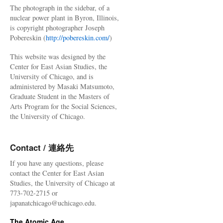
The photograph in the sidebar, of a
nuclear power plant in Byron, Illinois,
is copyright photographer Joseph
Pobereskin (
http://pobereskin.com/
)
This website was designed by the
Center for East Asian Studies, the
University of Chicago, and is
administered by Masaki Matsumoto,
Graduate Student in the Masters of
Arts Program for the Social Sciences,
the University of Chicago.
Contact / 連絡先
If you have any questions, please
contact the Center for East Asian
Studies, the University of Chicago at
773-702-2715 or
japanatchicago@uchicago.edu.
The Atomic Age