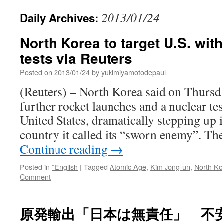
2013/01/24
Daily Archives:
North Korea to target U.S. with
tests via Reuters
Posted on
2013/01/24
by
yukimiyamotodepaul
(Reuters) – North Korea said on Thursd
further rocket launches and a nuclear tes
United States, dramatically stepping up i
country it called its “sworn enemy”. 
Continue reading
→
Posted in
*English
|
Tagged
Atomic Age
,
Kim Jong-un
,
North K
Comment
原発輸出「日本は無責任」 不