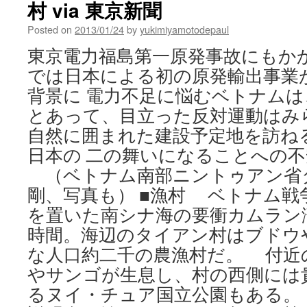
村 via 東京新聞
Posted on
2013/01/24
by
yukimiyamotodepaul
東京電力福島第一原発事故にもか
では日本による初の原発輸出事業
背景に 電力不足に悩むベトナム
とあって、目立った反対運動はみ
自然に囲まれた建設予定地を訪ね
日本の 二の舞いになることへの
（ベトナム南部ニントゥアン省
剛、写真も） ■漁村 ベトナム戦
を置いた南シナ海の要衝カムラン
時間。海辺のタイアン村はブドウ
な人口約二千の農漁村だ。 付近
やサンゴが生息し、村の西側には
るヌイ・チュア国立公園もある。