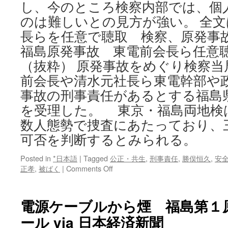
れ
し、今のところ検察内部では、個
た
のは難しいとの見方が強い。 全文
牛
に
長らを任意で聴取 検察、原発事故
お
福島原発事故 東電前会長ら任意聴取
け
る
（抜粋） 原発事故をめぐり検察当
人
前会長や清水元社長ら東電幹部や
工
事故の刑事責任があるとする福島
放
射
を受理した。 東京・福島両地検
性
数人態勢で捜査にあたっており、
物
質
可否を判断するとみられる。
の
体
Posted in
*日本語
|
Tagged
公正・共生
,
刑事責任
,
勝俣恒久
,
安
内
on
正孝
,
被ばく
|
Comments Off
分
東
布
電
を
の
電源ケーブルから煙 福島第１
明
勝
ら
ール via 日本経済新聞
俣
か