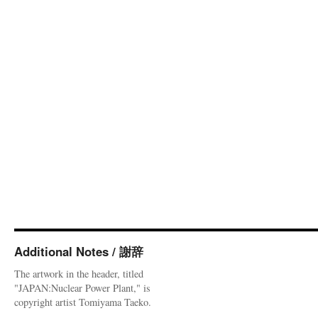
Additional Notes / 謝辞
The artwork in the header, titled
"JAPAN:Nuclear Power Plant," is
copyright artist Tomiyama Taeko.