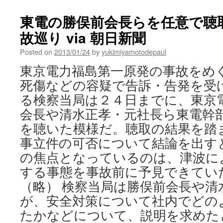
島
第
東電の勝俣前会長らを任意で聴
一
故巡り via 朝日新聞
原
子
Posted on
2013/01/24
by
yukimiyamotodepaul
力
発
東京電力福島第一原発の事故をめ
電
死傷などの容疑で告訴・告発を受
所
事
る検察当局は２４日までに、東京
故
会長や清水正孝・元社長ら東電幹
に
伴
を聴いた模様だ。聴取の結果を踏
う
事立件の可否について結論を出す
警
戒
の焦点となっているのは、津波に
区
する事態を事故前に予見できてい
域
（略） 検察当局は勝俣前会長や清
内
に
が、安全対策について社内でどの
残
たかなどについて、説明を求めた
さ