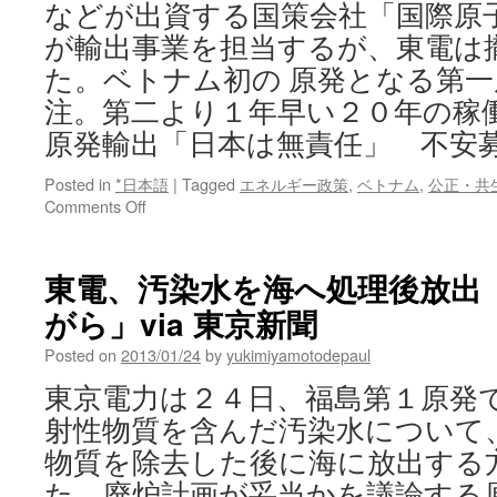
などが出資する国策会社「国際原
が輸出事業を担当するが、東電は
た。ベトナム初の 原発となる第
注。第二より１年早い２０年の稼働
原発輸出「日本は無責任」 不安
Posted in
*日本語
|
Tagged
エネルギー政策
,
ベトナム
,
公正・共
on
Comments Off
原
発
輸
東電、汚染水を海へ処理後放出
出
がら」via 東京新聞
「日
本
Posted on
2013/01/24
by
yukimiyamotodepaul
は
無
東京電力は２４日、福島第１原発
責
射性物質を含んだ汚染水について
任」
不
物質を除去した後に海に放出する
安
た。廃炉計画が妥当かを議論する
募