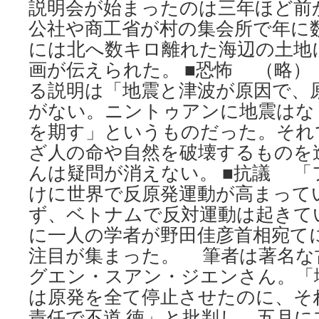
説明会が始まったのは三年ほど前
公社や商工省が村の集会所で年に
には北へ数キロ離れた海辺の土地
画が伝えられた。 ■恐怖 （略
る説明は「地震と津波が原因で、
がない。ニントゥアンに地震はな
を期す」というものだった。それ
ざ人の命や自然を破壊するものを
んは疑問が消えない。 ■抗議 
けに世界で反原発運動が高まって
ず、ベトナムで反対運動は起きて
に一人の学者が野田佳彦首相宛て
注目が集まった。 筆者は著名な
グエン・スアン・ジエンさん。「
は原発を全て停止させたのに、そ
責任で不道 徳」と批判し、五月