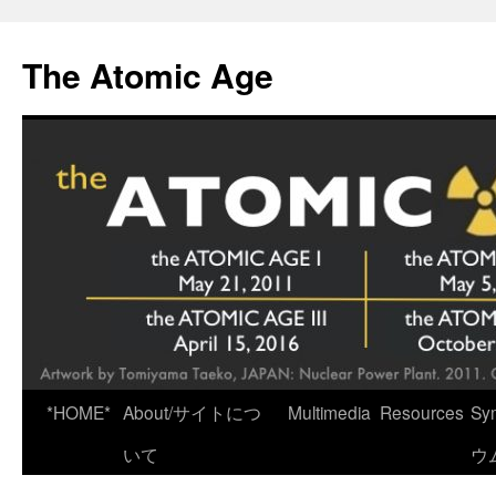
Skip
to
The Atomic Age
content
*HOME*
About/サイトにつ
Multimedia
Resources
Sy
いて
ウ