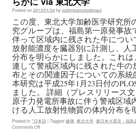
らかに via 東北大学
海
へ
Posted on
2013/01/24
by
yukimiyamotodepaul
処
この度、東北大学加齢医学研究所
理
後
究グループは、福島第一原発事故
放
伴って区域内に残された牛について
出
東
放射能濃度を臓器別に計測し、人
電
分布を明らかにしました。これは
「合
意
連して警戒区域内に残された牛の
得
布とその関連因子についての系統
な
が
本研究は平成25年1月23日付のPLO
ら」
ました。 詳細（プレスリリース文
via
原子力発電所事故に伴う警戒区域
東
京
ける人工放射性物質の体内分布を
新
聞
Posted in
*日本語
|
Tagged
健康
,
東北大学
,
東日本大震災・福島
on
Comments Off
福