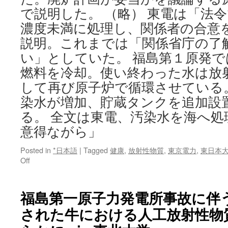
る
で説明した。 （略） 東電は「法
ベ
濃度未満に処理し、関係者の合意
ト
ナ
説明。これまでは「関係省庁の了
ム
い」としていた。 福島第１原発
の
燃料を冷却。使い終わった水は放
村
via
して再び原子炉で循環させている
東
染水が増加、貯蔵タンクを追加設
京
新
る。 全文は東電、汚染水を海へ処
聞
意得ながら」
Posted in
*日本語
|
Tagged
健康
,
放射性物質
,
東京電力
,
東日本
on
Off
東
電、
汚
福島第一原子力発電所事故に伴
染
された牛における人工放射性物
水
を