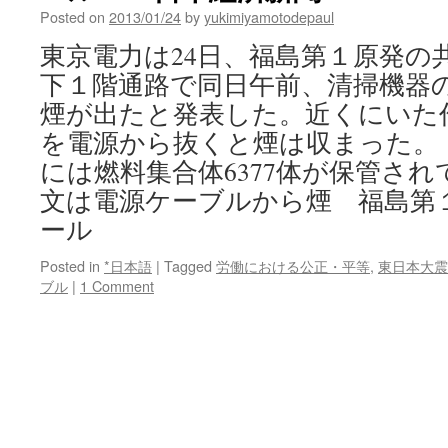
前
に
Posted on
2013/01/24
by
yukimiyamotodepaul
会
via
長
東京電力は24日、福島第１原発の
東
ら
北
下１階通路で同日午前、清掃機器
を
大
任
煙が出たと発表した。近くにいた
学
意
を電源から抜くと煙は収まった。 
で
聴
には燃料集合体6377体が保管され
取
文は電源ケーブルから煙 福島第
検
察、
ール
原
発
Posted in
*日本語
|
Tagged
労働における公正・平等
,
東日本大震
事
ブル
|
1 Comment
故
巡
り
via
朝
日
新
聞