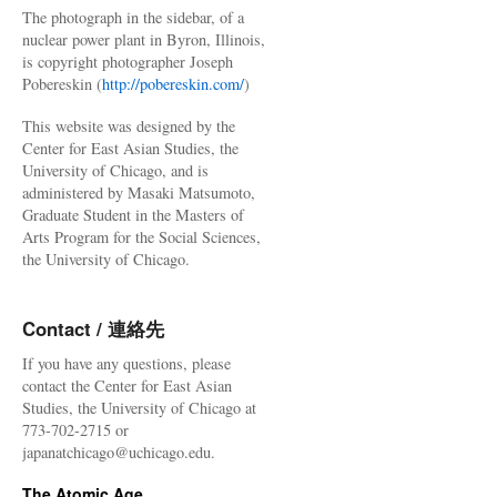
The photograph in the sidebar, of a
nuclear power plant in Byron, Illinois,
is copyright photographer Joseph
Pobereskin (
http://pobereskin.com/
)
This website was designed by the
Center for East Asian Studies, the
University of Chicago, and is
administered by Masaki Matsumoto,
Graduate Student in the Masters of
Arts Program for the Social Sciences,
the University of Chicago.
Contact / 連絡先
If you have any questions, please
contact the Center for East Asian
Studies, the University of Chicago at
773-702-2715 or
japanatchicago@uchicago.edu.
The Atomic Age