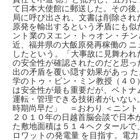
て日本大使館に郵送した。その後
局に呼び出され、文書は削除され
原発を輸出するという矛盾にも似
ント業のヌエン・トゥオン・チン
近、福井県の大飯原発再稼働の ニ
したという。「大事故に見舞われ
の安全性が確認されたのだと思っ
出の矛盾を覆い隠す効果があっ 
学のトゥ・ビン・ミン教授（４０
は安全性が最も重要だが、ベトナ
運転・管理できる技術者がいない
時期尚早だ」 ＝おわり ＜ニン
２０１０年の日越首脳会談で日本
た敷地面積は５１４ヘクタールで
ロワットの発電量 を目指す。電