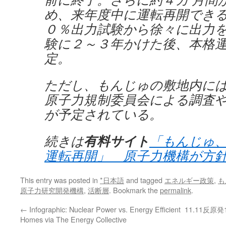
め、来年度中に運転再開でき
０％出力試験から徐々に出力
験に２～３年かけた後、本格
定。
ただし、もんじゅの敷地内に
原子力規制委員会による調査
が予定されている。
有料サイト
続きは
「もんじゅ
運転再開」 原子力機構が方
This entry was posted in
*日本語
and tagged
エネルギー政策
,
も
原子力研究開発機構
,
活断層
. Bookmark the
permalink
.
←
Infographic: Nuclear Power vs. Energy Efficient
11.11反原発
Homes via The Energy Collective