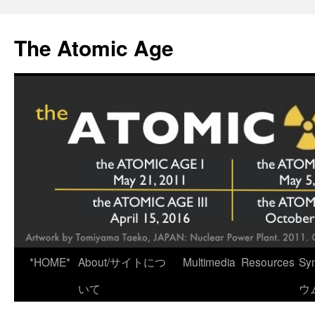
Skip
to
The Atomic Age
content
*HOME*
About/サイトにつ
Multimedia
Resources
Sy
いて
ウ