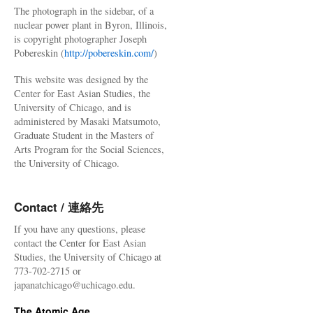
The photograph in the sidebar, of a
nuclear power plant in Byron, Illinois,
is copyright photographer Joseph
Pobereskin (
http://pobereskin.com/
)
This website was designed by the
Center for East Asian Studies, the
University of Chicago, and is
administered by Masaki Matsumoto,
Graduate Student in the Masters of
Arts Program for the Social Sciences,
the University of Chicago.
Contact / 連絡先
If you have any questions, please
contact the Center for East Asian
Studies, the University of Chicago at
773-702-2715 or
japanatchicago@uchicago.edu.
The Atomic Age