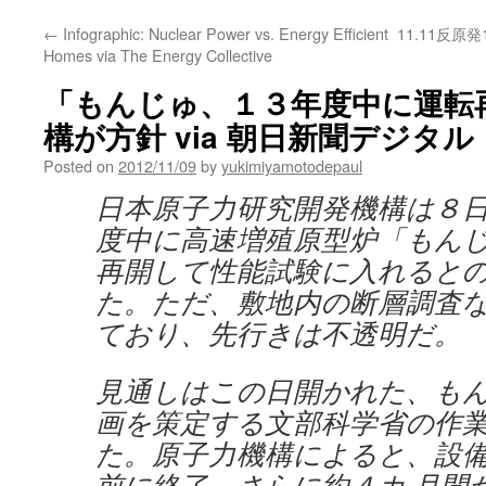
←
Infographic: Nuclear Power vs. Energy Efficient
11.11反原発
Homes via The Energy Collective
「もんじゅ、１３年度中に運転
構が方針 via 朝日新聞デジタル
Posted on
2012/11/09
by
yukimiyamotodepaul
日本原子力研究開発機構は８
度中に高速増殖原型炉「もん
再開して性能試験に入れると
た。ただ、敷地内の断層調査
ており、先行きは不透明だ。
見通しはこの日開かれた、も
画を策定する文部科学省の作
た。原子力機構によると、設
前に終了。さらに約４カ 月間