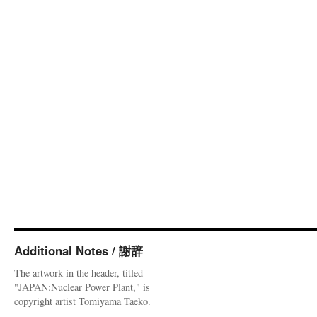
Additional Notes / 謝辞
The artwork in the header, titled
"JAPAN:Nuclear Power Plant," is
copyright artist Tomiyama Taeko.