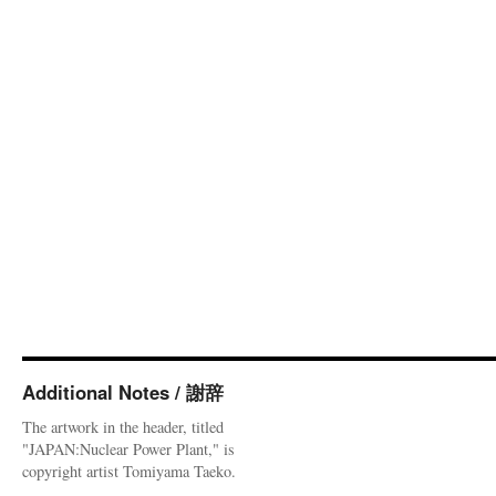
Additional Notes / 謝辞
The artwork in the header, titled
"JAPAN:Nuclear Power Plant," is
copyright artist Tomiyama Taeko.