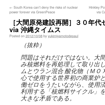
←
South Korea can’t deny the risks of nuclear
Hinkley Poi
power forever via GreenPeace
via C
［大間原発建設再開］３０年代
via 沖縄タイムス
Posted on
2012/10/08
by
yukimiyamotodepaul
（抜粋）
問題はそれだけではない。大
み核燃料を再処理して取り出
ムとウラン混合 酸化物（ＭＯ
心で使用する世界初の商業炉
働ゼロをうたいながら、使用
利用する「核燃料サイクル」を
大きな矛盾である。