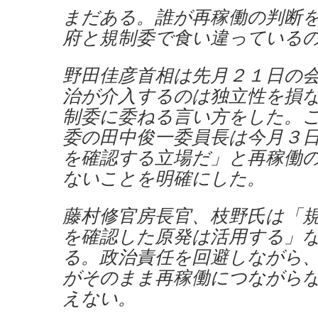
まだある。誰が再稼働の判断
府と規制委で食い違っている
野田佳彦首相は先月２１日の
治が介入するのは独立性を損
制委に委ねる言い方をした。
委の田中俊一委員長は今月３
を確認する立場だ」と再稼働
ないことを明確にした。
藤村修官房長官、枝野氏は「
を確認した原発は活用する」
る。政治責任を回避しながら
がそのまま再稼働につながら
えない。