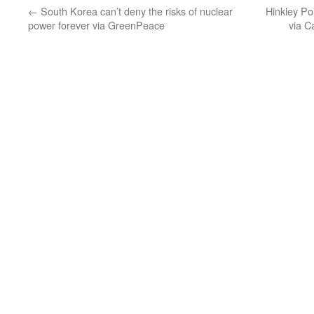
←
South Korea can’t deny the risks of nuclear
Hinkley Poi
power forever via GreenPeace
via C