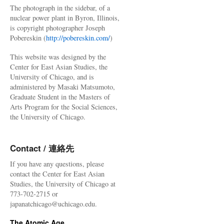
The photograph in the sidebar, of a
nuclear power plant in Byron, Illinois,
is copyright photographer Joseph
Pobereskin (
http://pobereskin.com/
)
This website was designed by the
Center for East Asian Studies, the
University of Chicago, and is
administered by Masaki Matsumoto,
Graduate Student in the Masters of
Arts Program for the Social Sciences,
the University of Chicago.
Contact / 連絡先
If you have any questions, please
contact the Center for East Asian
Studies, the University of Chicago at
773-702-2715 or
japanatchicago@uchicago.edu.
The Atomic Age