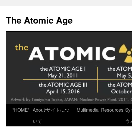
Skip
to
The Atomic Age
content
*HOME*
About/サイトにつ
Multimedia
Resources
Sy
いて
ウ