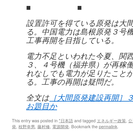
■ ■
設置許可を得ている原発は大
る。中国電力は島根原発３号
工事再開を目指している。
電力不足といわれた今夏、関
３、４号機（福井県）が再稼
れなしでも電力が足りたこと
る。工事の再開は疑問だ。
全文は
［大間原発建設再開］
お題目か
This entry was posted in
*日本語
and tagged
エネルギー政策
,
公
発
,
枝野幸男
,
藤村修
,
電源開発
. Bookmark the
permalink
.