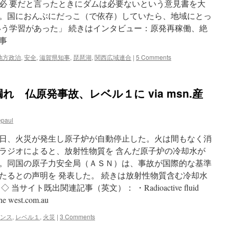
必 要だと言ったときにダムは必要ないという意見書を大
。国におんぶにだっこ（で依存）していたら、地域にとっ
いう学習があった」 続きはインタビュー：原発再稼働、絶
事
地方政治
,
安全
,
滋賀県知事
,
琵琶湖
,
関西広域連合
|
5 Comments
 仏原発事故、レベル１に via msn.産
epaul
日、火災が発生し原子炉が自動停止した。火は間もなく消
ラジオによると、放射性物質を 含んだ原子炉の冷却水が
。同国の原子力安全局（ＡＳＮ）は、事故が国際的な基準
たるとの声明を 発表した。 続きは放射性物質含む冷却水
サイト既出関連記事（英文）： ・Radioactive fluid
 the west.com.au
ンス
,
レベル１
,
火災
|
3 Comments