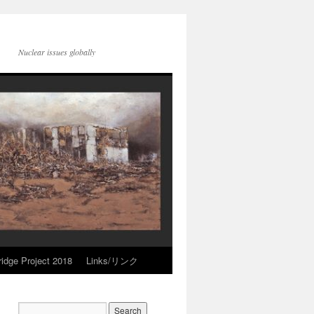
Nuclear issues globally
idge Project 2018
Links/リンク