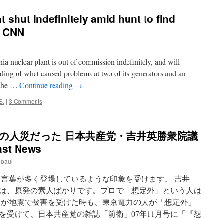
t shut indefinitely amid hunt to find
a CNN
 nuclear plant is out of commission indefinitely, and will
nding of what caused problems at two of its generators and an
, the …
Continue reading
→
S.
|
3 Comments
の人災だった 日本共産党・吉井英勝衆院議
st News
epaul
う言葉が多く登場しているような印象を受けます。 吉井
は、原発の素人ばかりです。プロで「想定外」という人は
原発が地震で被害を受けた時も、東京電力の人が「想定外」
を受けて、日本共産党の雑誌「前衛」07年11月号に「『想