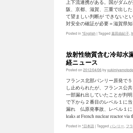
上下流連携がある。国がダムが
阪、京都、滋賀、三重で出した
て望ましい判断が できないと
対安全の確証が必要＝滋賀県知
Posted in
*English
|
Tagged
嘉田由紀子
,
放射性物質含む冷却水漏れ
経ニュース
Posted on
2012/04/06
by
yukimiyamotod
フランス北部パンリー原発で５
し止められたが、フランス公共
一部漏れ出していたことが判明
で下から２番目のレベル１に当
漏れ 仏原発事故、レベル１に ◇ 当
leaks at French nuclear reactor via
Posted in
*日本語
|
Tagged
パンリー
,
フラ