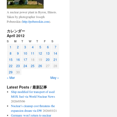
A nuclear power plant in Byron, Illinois.
Taken by photographer Joseph
Pobereskin (
http://pobereskin.com
).
カレンダー
April 2012
S
M
T
W
T
F
S
1
2
3
4
5
6
7
8
9
10
11
12
13
14
15
16
17
18
19
20
21
22
23
24
25
26
27
28
29
30
« Mar
May »
Latest Posts / 最新記事
Ship modified for transport of used
MOX fuel via World Nuclear News
2026/05/06
Nuclear’s cleanup cost threatens the
expansion dream via DW
2026/03/21
Germany won’t return to nuclear