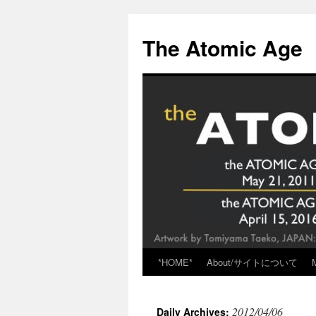
Skip
to
The Atomic Age
content
*HOME*
About/サイトについて
2012/04/06
Daily Archives: