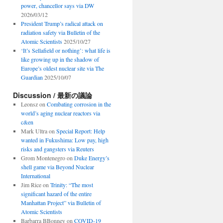
power, chancellor says via DW
2026/03/12
President Trump’s radical attack on
radiation safety via Bulletin of the
Atomic Scientists
2025/10/27
‘It’s Sellafield or nothing’: what life is
like growing up in the shadow of
Europe’s oldest nuclear site via The
Guardian
2025/10/07
Discussion / 最新の議論
Leonsz
on
Combating corrosion in the
world’s aging nuclear reactors via
c&en
Mark Ultra
on
Special Report: Help
wanted in Fukushima: Low pay, high
risks and gangsters via Reuters
Grom Montenegro
on
Duke Energy’s
shell game via Beyond Nuclear
International
Jim Rice
on
Trinity: “The most
significant hazard of the entire
Manhattan Project” via Bulletin of
Atomic Scientists
Barbarra BBonney
on
COVID-19