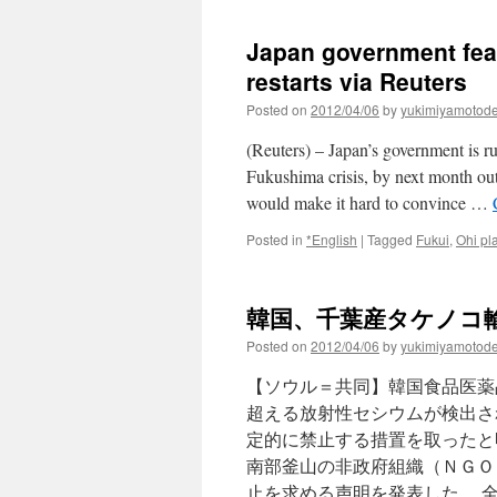
Japan government fea
restarts via Reuters
Posted on
2012/04/06
by
yukimiyamotod
(Reuters) – Japan’s government is rus
Fukushima crisis, by next month out 
would make it hard to convince …
Posted in
*English
|
Tagged
Fukui
,
Ohi pl
韓国、千葉産タケノコ輸入
Posted on
2012/04/06
by
yukimiyamotod
【ソウル＝共同】韓国食品医薬
超える放射性セシウムが検出さ
定的に禁止する措置を取ったと
南部釜山の非政府組織（ＮＧＯ
止を求める声明を発表した。 