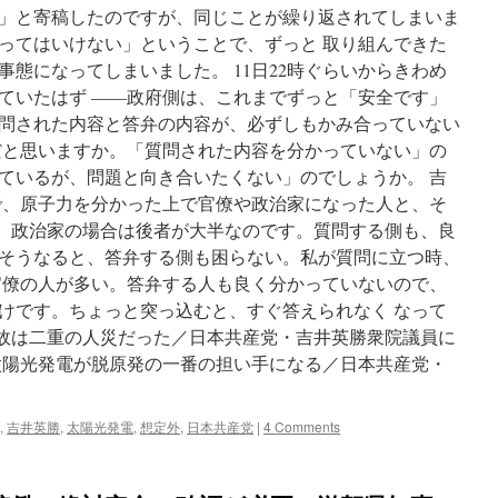
」と寄稿したのですが、同じことが繰り返されてしまいま
ってはいけない」ということで、ずっと 取り組んできた
態になってしまいました。 11日22時ぐらいからきわめ
ていたはず ――政府側は、これまでずっと「安全です」
問された内容と答弁の内容が、必ずしもかみ合っていない
だと思いますか。「質問された内容を分かっていない」の
ているが、問題と向き合いたくない」のでしょうか。 吉
で、原子力を分かった上で官僚や政治家になった人と、そ
す。政治家の場合は後者が大半なのです。質問する側も、良
そうなると、答弁する側も困らない。私が質問に立つ時、
官僚の人が多い。答弁する人も良く分かっていないので、
けです。ちょっと突っ込むと、すぐ答えられなく なって
事故は二重の人災だった／日本共産党・吉井英勝衆院議員に
太陽光発電が脱原発の一番の担い手になる／日本共産党・
,
吉井英勝
,
太陽光発電
,
想定外
,
日本共産党
|
4 Comments