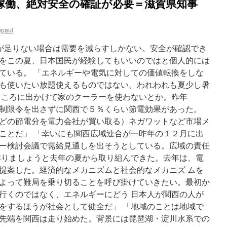
稼働、絶対安全の確証が必要＝滋賀県知事
epaul
給が足りない場合は需要を減らすしかない。安全が確認でき
をこの夏、日本国民が経験してもいいのではと個人的には
ている。 「エネルギーや電気に対しての価値転換をしな
も使いたい放題使えるものではない。われわれも夏少し暑
ところに出かけて家のクーラーを使わないとか。昨年
制限令を出さずに関西で５％くらい節電効果があった。
どの節電分を電力会社が買い取る）ネガワットなど市場メ
ことだ」 「幸いにも関西広域連合が一昨年の１２月に出
ー検討会議で需給見通しを出そうとしている。広域の責任
作りましょうと去年の夏から取り組んできた。去年は、電
提案した。経済的なメカニズムと社会的なメカニズ ムを
よって難局を乗り切ることを呼び掛けていきたい。最初か
行くのではなく、エネルギーにどう 日本人が関西の人が
をするほうが社会として健全だ」 「地域のことは地域で
先端を関西は走り始めた。背景には琵琶湖・淀川水系での