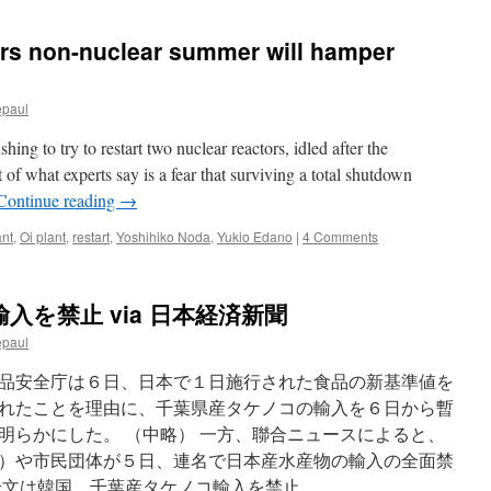
rs non-nuclear summer will hamper
epaul
hing to try to restart two nuclear reactors, idled after the
of what experts say is a fear that surviving a total shutdown
Continue reading
→
ant
,
Oi plant
,
restart
,
Yoshihiko Noda
,
Yukio Edano
|
4 Comments
を禁止 via 日本経済新聞
epaul
品安全庁は６日、日本で１日施行された食品の新基準値を
れたことを理由に、千葉県産タケノコの輸入を６日から暫
明らかにした。 （中略） 一方、聯合ニュースによると、
）や市民団体が５日、連名で日本産水産物の輸入の全面禁
全文は韓国、千葉産タケノコ輸入を禁止