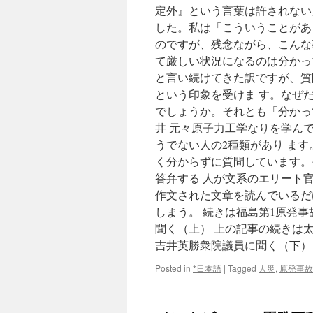
定外』という言葉は許されない
した。私は「こういうことがあ
のですが、残念ながら、こんな事
て厳しい状況になるのは分かっ
と言い続けてきた訳ですが、質
という印象を受けま す。なぜ
でしょうか。それとも「分かっ
井 元々原子力工学なりを学ん
うでない人の2種類があり ま
く分からずに質問しています。
答弁する 人が文系のエリート
作文された文章を読んでいるだ
しまう。 続きは福島第1原発
聞く（上） 上の記事の続きは
吉井英勝衆院議員に聞く（下）
Posted in
*日本語
|
Tagged
人災
,
原発事故