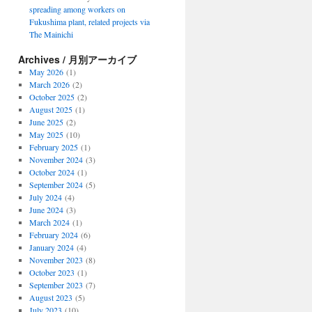
spreading among workers on
Fukushima plant, related projects via
The Mainichi
Archives / 月別アーカイブ
May 2026
(1)
March 2026
(2)
October 2025
(2)
August 2025
(1)
June 2025
(2)
May 2025
(10)
February 2025
(1)
November 2024
(3)
October 2024
(1)
September 2024
(5)
July 2024
(4)
June 2024
(3)
March 2024
(1)
February 2024
(6)
January 2024
(4)
November 2023
(8)
October 2023
(1)
September 2023
(7)
August 2023
(5)
July 2023
(10)