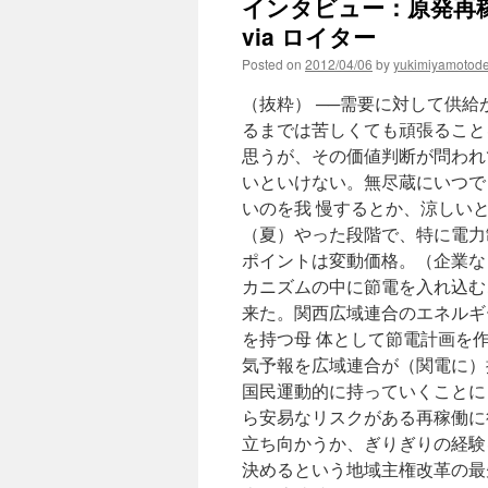
インタビュー：原発再
via ロイター
Posted on
2012/04/06
by
yukimiyamotod
（抜粋） ──需要に対して供
るまでは苦しくても頑張ること
思うが、その価値判断が問われ
いといけない。無尽蔵にいつで
いのを我 慢するとか、涼しい
（夏）やった段階で、特に電力
ポイントは変動価格。（企業な
カニズムの中に節電を入れ込む
来た。関西広域連合のエネルギ
を持つ母 体として節電計画を
気予報を広域連合が（関電に）
国民運動的に持っていくことに
ら安易なリスクがある再稼働に
立ち向かうか、ぎりぎりの経験
決めるという地域主権改革の最