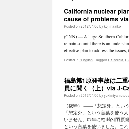
California nuclear plan
cause of problems vi
Posted on
2012/04/06
by
kojimaaiko
(CNN) — A large Southern California
remain so until there is an understa
effective plan to address the issues
Posted in
*English
|
Tagged
California
,
U.
福島第1原発事故は二重
員に聞く（上）via J-Ca
Posted on
2012/04/06
by
yukimiyamotod
（抜粋） ――「想定外」とい
「想定外」という言葉を使う人
いません。07年に柏 崎刈羽
という言葉を使いました。これ