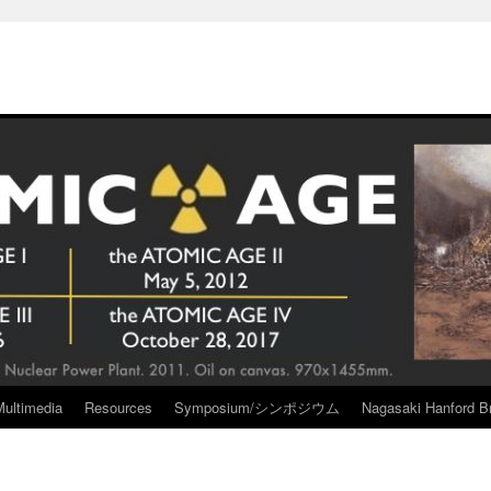
Multimedia
Resources
Symposium/シンポジウム
Nagasaki Hanford Br