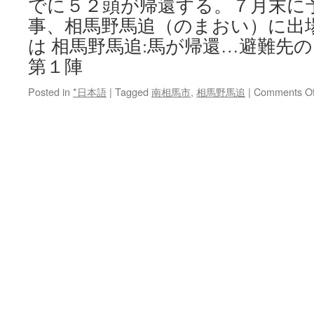
でに５２頭が帰還する。７月末に
signatures
needed
事、相馬野馬追（のまおい）に出
via
は 相馬野馬追:馬が帰還…避難先
89.3KPCC
第１陣
Posted in
*日本語
|
Tagged
南相馬市
,
相馬野馬追
|
Comments Of