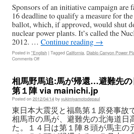
Sponsors of an initiative campaign are 
16 deadline to qualify a measure for t
ballot, which, if approved, would shut 
nuclear power plants. It’s called the Nu
2012. …
Continue reading
→
Posted in
*English
|
Tagged
California
,
Diablo Canyon Power Pl
on
Comments Off
Initiative
effort
to
相馬野馬追:馬が帰還…避難先
close
第１陣 via mainichi.jp
California
nuclear
Posted on
2012/04/14
by
yukimiyamotodepaul
plants
faces
東日本大震災と福島第１原発事故
Monday
相馬市の馬が、避難先の北海道日
deadline;
over
た。１４日は第１陣８頭が馬主の
500,000