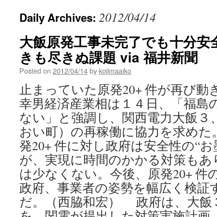
2012/04/14
Daily Archives:
大飯原発工事未完了でも十分安
きも尽きぬ課題 via 福井新聞
Posted on
2012/04/14
by
kojimaaiko
止まっていた原発20+ 件が再び
幸男経済産業相は１４日、「福島
ない」と強調し、関西電力大飯３
おい町）の再稼働に協力を求めた
発20+ 件に対し政府は安全性の“
が、実現に時間のかかる対策もあ
は少なくない。今後、原発20+ 
政府、事業者の姿勢を幅広く検証
だ。（西脇和宏） 政府は、大飯
を、関電が提出した対策実施計画