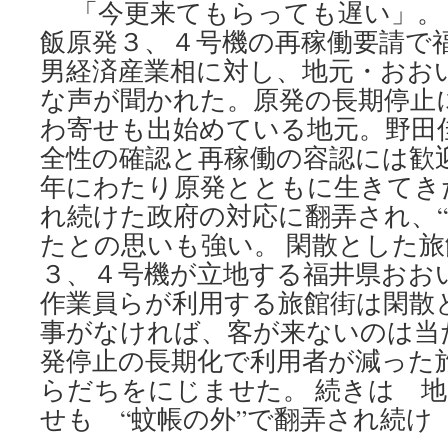
「今更来てもらっても遅い」。
飯原発３、４号機の再稼働要請で
男経済産業相に対し、地元・おお
な声が聞かれた。原発の長期停止
わ寄せも出始めている地元。野田
全性の確認と再稼働の容認には歓
年にわたり原発とともに生きてき
れ続けた政府の対応に翻弄され、“
たとの思いも強い。 閑散とした
３、４号機が立地する福井県おお
作業員らが利用する旅館街は閑散
事がなければ、客が来ないのは当
発停止の長期化で利用者が減った
らだちをにじませた。 続きは 
せも “蚊帳の外”で翻弄され続け