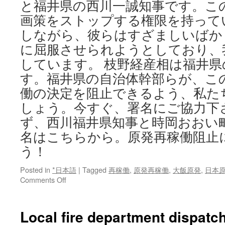
と福井県の西川一誠知事です。こ
画策をストップする権限を持って
しながら、彼らはすざましいばか
に屈服させられようとしており、
しています。 枝野経産相は福井
す。福井県の自治体幹部らが、こ
働の決定を阻止できるよう、私た
しょう。今すぐ、署名にご協力下
ず、西川福井県知事と時岡おおい
名はこちらから。原発再稼働阻止に
う！
Posted in
*日本語
|
Tagged
再稼働
,
原発再稼働
,
大飯原発
,
日本原
on
Comments Off
原
発
再
Local fire department dispatc
稼