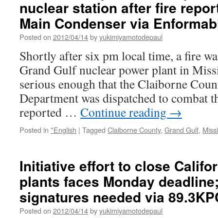
nuclear station after fire repor
働
阻
Main Condenser via Enformab
止
に
Posted on
2012/04/14
by
yukimiyamotodepaul
24
Shortly after six pm local time, a fire wa
時
間
Grand Gulf nuclear power plant in Miss
戦
serious enough that the Claiborne Count
い
ま
Department was dispatched to combat th
し
reported …
Continue reading
→
ょ
う！
Posted in
*English
|
Tagged
Claiborne County
,
Grand Gulf
,
Missi
Initiative effort to close Calif
plants faces Monday deadline;
signatures needed via 89.3K
Posted on
2012/04/14
by
yukimiyamotodepaul