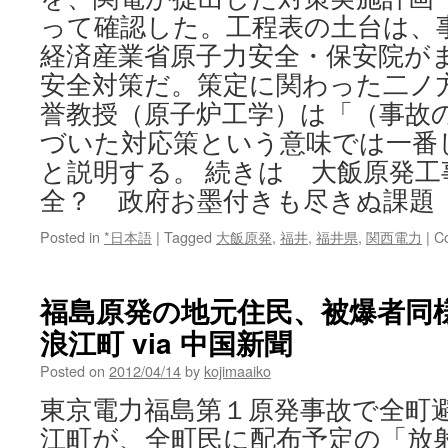
って確認した。工程表の土台は、
経済産業省原子力安全・保安院が
安全対策だ。策定に関わった二ノ
誉教授（原子炉工学）は「（事故
づいた対応策という意味では一番
と説明する。 続きは 大飯原発工
全？ 政府お墨付きも尽きぬ課題
Posted in
*日本語
|
Tagged
大飯原発
,
福井
,
福井県
,
関西電力
|
C
福島原発の地元住民、被爆者
浪江町 via 中国新聞
Posted on
2012/04/14
by
kojimaaiko
東京電力福島第１原発事故で全町
江町が、全町民に配布予定の「放