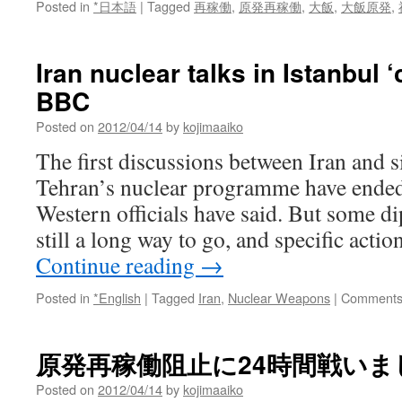
Posted in
*日本語
|
Tagged
再稼働
,
原発再稼働
,
大飯
,
大飯原発
,
Iran nuclear talks in Istanbul ‘
BBC
Posted on
2012/04/14
by
kojimaaiko
The first discussions between Iran and 
Tehran’s nuclear programme have ended 
Western officials have said. But some d
still a long way to go, and specific act
Continue reading
→
Posted in
*English
|
Tagged
Iran
,
Nuclear Weapons
|
Comments
原発再稼働阻止に24時間戦いま
Posted on
2012/04/14
by
kojimaaiko