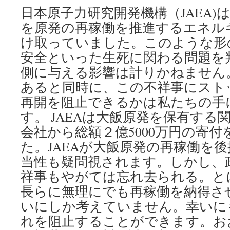
日本原子力研究開発機構（JAEA)
を原発の再稼働を推進するエネル
け取っていました。このような形
安全といった生死に関わる問題を
側に与える影響は計りかねません
あると同時に、この不祥事にスト
再開を阻止できるかは私たちの手
す。 JAEAは大飯原発を保有する
会社から総額２億5000万円の寄
た。JAEAが大飯原発の再稼働を
当性も疑問視されます。しかし、
祥事もやがては忘れ去られる。と
長らに無理にでも再稼働を納得さ
いにしか考えていません。幸いに
れを阻止することができます。お