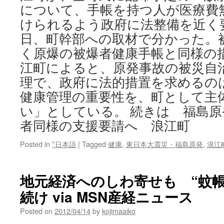
について、手帳を持つ人が医療費
けられるよう政府に法整備を近く要
日、町幹部への取材で分かった。
く原爆の被爆者健康手帳と同様の
江町によると、原発事故の被災自
理で、政府に法的措置を求めるの
健康管理の重要性を、町として主
い」としている。 続きは 福島
者同様の支援要請へ 浪江町
Posted in
*日本語
|
Tagged
健康
,
東日本大震災・福島原発
,
浪江
地元経済へのしわ寄せも “蚊
続け via MSN産経ニュース
Posted on
2012/04/14
by
kojimaaiko