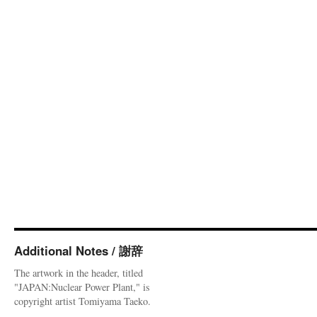
Additional Notes / 謝辞
The artwork in the header, titled
"JAPAN:Nuclear Power Plant," is
copyright artist Tomiyama Taeko.