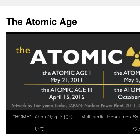
Skip
to
The Atomic Age
content
*HOME*
About/サイトにつ
Multimedia
Resources
Sy
いて
ウ