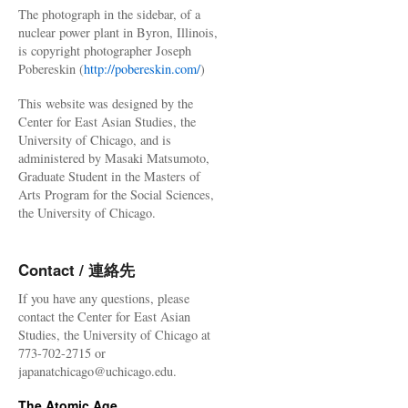
The photograph in the sidebar, of a
nuclear power plant in Byron, Illinois,
is copyright photographer Joseph
Pobereskin (
http://pobereskin.com/
)
This website was designed by the
Center for East Asian Studies, the
University of Chicago, and is
administered by Masaki Matsumoto,
Graduate Student in the Masters of
Arts Program for the Social Sciences,
the University of Chicago.
Contact / 連絡先
If you have any questions, please
contact the Center for East Asian
Studies, the University of Chicago at
773-702-2715 or
japanatchicago@uchicago.edu.
The Atomic Age