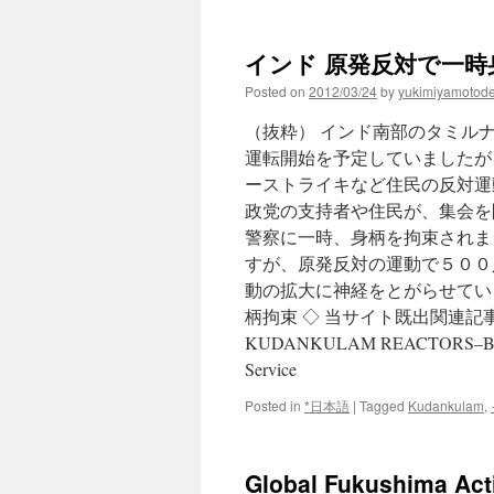
インド 原発反対で一時身柄拘
Posted on
2012/03/24
by
yukimiyamotod
（抜粋） インド南部のタミル
運転開始を予定していましたが
ーストライキなど住民の反対運
政党の支持者や住民が、集会を
警察に一時、身柄を拘束されま
すが、原発反対の運動で５００
動の拡大に神経をとがらせてい
柄拘束 ◇ 当サイト既出関連記事： ・S
KUDANKULAM REACTORS–BEFORE
Service
Posted in
*日本語
|
Tagged
Kudankulam
,
Global Fukushima Act