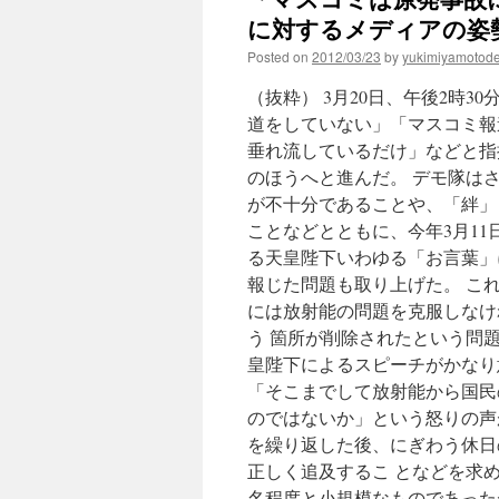
に対するメディアの姿勢
Posted on
2012/03/23
by
yukimiyamotod
（抜粋） 3月20日、午後2時
道をしていない」「マスコミ報
垂れ流しているだけ」などと指
のほうへと進んだ。 デモ隊は
が不十分であることや、「絆」
ことなどとともに、今年3月1
る天皇陛下いわゆる「お言葉」
報じた問題も取り上げた。 こ
には放射能の問題を克服しなけ
う 箇所が削除されたという問
皇陛下によるスピーチがかなり
「そこまでして放射能から国民
のではないか」という怒りの声
を繰り返した後、にぎわう休日
正しく追及するこ となどを求め
名程度と小規模なものであった