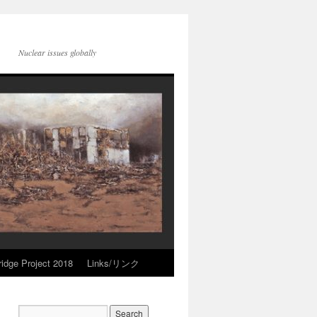
Nuclear issues globally
idge Project 2018
Links/リンク