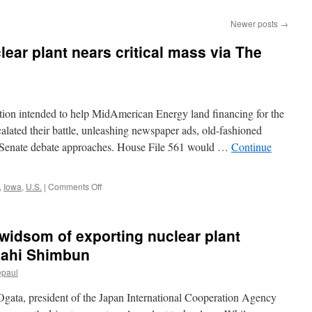
Newer posts
→
lear plant nears critical mass via The
ation intended to help MidAmerican Energy land financing for the
calated their battle, unleashing newspaper ads, old-fashioned
as Senate debate approaches. House File 561 would …
Continue
on
,
Iowa
,
U.S.
|
Comments Off
Heated
battle
over
widsom of exporting nuclear plant
nuclear
plant
sahi Shimbun
nears
epaul
critical
mass
ta, president of the Japan International Cooperation Agency
via
The