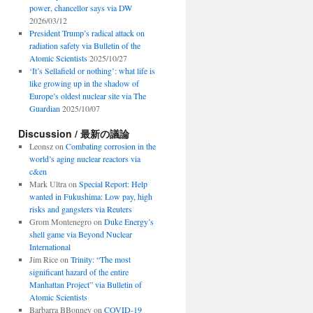
power, chancellor says via DW
2026/03/12
President Trump’s radical attack on
radiation safety via Bulletin of the
Atomic Scientists
2025/10/27
‘It’s Sellafield or nothing’: what life is
like growing up in the shadow of
Europe’s oldest nuclear site via The
Guardian
2025/10/07
Discussion / 最新の議論
Leonsz
on
Combating corrosion in the
world’s aging nuclear reactors via
c&en
Mark Ultra
on
Special Report: Help
wanted in Fukushima: Low pay, high
risks and gangsters via Reuters
Grom Montenegro
on
Duke Energy’s
shell game via Beyond Nuclear
International
Jim Rice
on
Trinity: “The most
significant hazard of the entire
Manhattan Project” via Bulletin of
Atomic Scientists
Barbarra BBonney
on
COVID-19