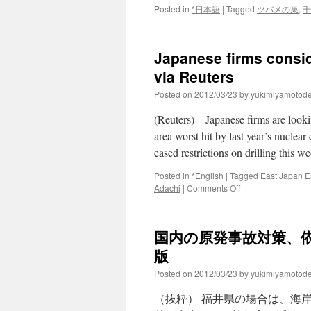
Posted in
*日本語
|
Tagged
ツバメの巣
,
千
Japanese firms consi
via Reuters
Posted on
2012/03/23
by
yukimiyamotod
(Reuters) – Japanese firms are looki
area worst hit by last year’s nuclea
eased restrictions on drilling this 
Posted in
*English
|
Tagged
East Japan E
on
Adachi
|
Comments Off
Japanese
firms
considering
国内の原発事故対策、依然進まず
geothermal
plants
版
in
Posted on
2012/03/23
by
yukimiyamotod
Fukushima
via
（抜粋） 福井県の場合は、海
Reuters