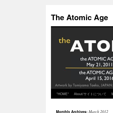
Skip
to
The Atomic Age
content
*HOME*
About/サイトについて
March 2012
Monthly Archives: