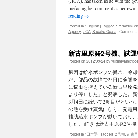
(JICA), has taken issue with the go
prefacing her comment as her own p
reading
→
Posted in
*English
|
Tagged
alternative e
Agency
,
JICA
,
Sadako Ogata
|
Comments 
新古里原発2号機、試運転中に
Posted on
2012/03/24
by
yukimiyamotod
原因は給水ポンプの異常、冷却
が、部品の故障で23日に稼働
に稼働を控えている新古里原発2
より停止した」と発表した。新
3月4日に続いて2度目だとい
の熱を受け蒸気になり、発電用
補助給水ポンプが動いており、
した。 続きは新古里原発2号
Posted in
*日本語
|
Tagged
２号機
,
新古里