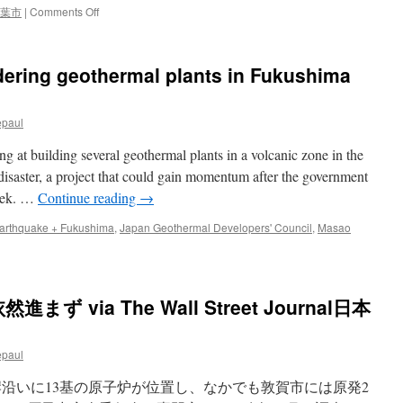
報
on
葉市
|
Comments Off
道
ツ
を
バ
せ
メ
dering geothermal plants in Fukushima
よ！」
の
原
巣
発・
１
東
epaul
４
電
０
ng at building several geothermal plants in a volcanic zone in the
に
万
対
ベ
r disaster, a project that could gain momentum after the government
す
ク
week. …
Continue reading
→
る
レ
メ
ル
arthquake + Fukushima
,
Japan Geothermal Developers' Council
,
Masao
デ
離
ィ
れ
ア
れ
の
ば
姿
 via The Wall Street Journal日本
「影
勢
響
に
な
抗
し」
epaul
議
via
す
47
岸沿いに13基の原子炉が位置し、なかでも敦賀市には原発2
る
News