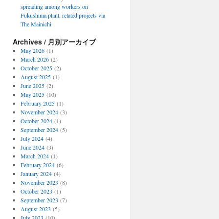
spreading among workers on
Fukushima plant, related projects via
The Mainichi
Archives / 月別アーカイブ
May 2026
(1)
March 2026
(2)
October 2025
(2)
August 2025
(1)
June 2025
(2)
May 2025
(10)
February 2025
(1)
November 2024
(3)
October 2024
(1)
September 2024
(5)
July 2024
(4)
June 2024
(3)
March 2024
(1)
February 2024
(6)
January 2024
(4)
November 2023
(8)
October 2023
(1)
September 2023
(7)
August 2023
(5)
July 2023
(10)