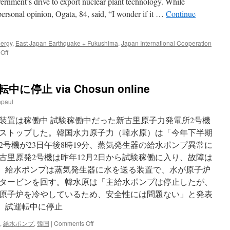
vernment’s drive to export nuclear plant technology. While
Des
ersonal opinion, Ogata, 84, said, “I wonder if it …
Continue
Moines
Register
nergy
,
East Japan Earthquake + Fukushima
,
Japan International Cooperation
on
Off
Ogata
casts
doubt
停止 via Chosun online
on
widsom
epaul
of
exporting
装置は稼働中 試験稼働中だった新古里原子力発電所2号機
nuclear
をストップした。韓国水力原子力（韓水原）は「今年下半期
plant
号機が23日午後8時19分、蒸気発生器の給水ポンプ異常に
technology
via
古里原発2号機は昨年12月2日から試験稼働に入り、故障は
The
う。 給水ポンプは蒸気発生器に水を送る装置で、水が原子炉
Asahi
タービンを回す。韓水原は「主給水ポンプは停止したが、
Shimbun
原子炉を冷やしているため、安全性には問題ない」と発表
機、試運転中に停止
on
,
給水ポンプ
,
韓国
|
Comments Off