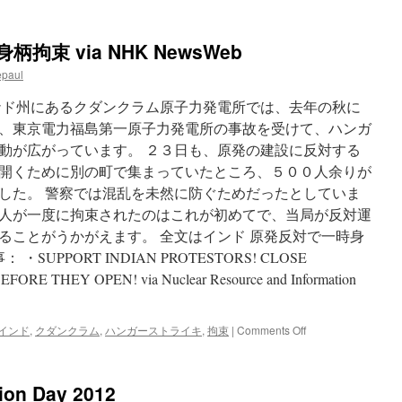
新
古
里
束 via NHK NewsWeb
原
発
epaul
2
号
ナド州にあるクダンクラム原子力発電所では、去年の秋に
機、
、東京電力福島第一原子力発電所の事故を受けて、ハンガ
試
動が広がっています。 ２３日も、原発の建設に反対する
運
転
開くために別の町で集まっていたところ、５００人余りが
中
した。 警察では混乱を未然に防ぐためだったとしていま
に
人が一度に拘束されたのはこれが初めてで、当局が反対運
停
止
ることがうかがえます。 全文はインド 原発反対で一時身
via
UPPORT INDIAN PROTESTORS! CLOSE
Chosun
 THEY OPEN! via Nuclear Resource and Information
online
on
インド
,
クダンクラム
,
ハンガーストライキ
,
拘束
|
Comments Off
イ
ン
ド
ion Day 2012
原