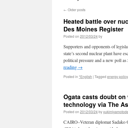
←
Older posts
Heated battle over nuc
Des Moines Register
Posted on
2012/03/24
by
Supporters and opponents of legisl
state’s second nuclear plant have es
political pressure and a new poll 
reading
→
Posted in
*English
|
Tagged
energy policy
Ogata casts doubt on 
technology via The A
Posted on
2012/03/24
by
yukimiyamotod
CAIRO–Veteran diplomat Sadako Oga