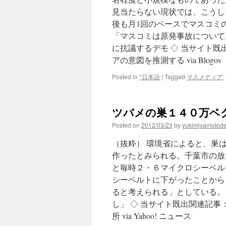
見当たらない現状では、こうし
後も月1回のペースでマスコミ
「マスコミは原発事故について
に抗議するデモ ◇ 当サイト
アの意図を推測する via Blogos
Posted in
*日本語
|
Tagged
マスメディア
,
ツバメの巣１４０万ベクレ
Posted on
2012/03/23
by
yukimiyamotod
（抜粋） 環境省によると、巣
作ったとみられる。千葉市の放
と毎時２・６マイクロシーベル
シーベルトに下がったことから
ると考えられる」としている。
し」 ◇ 当サイト既出関連記
所 via Yahoo! ニュース