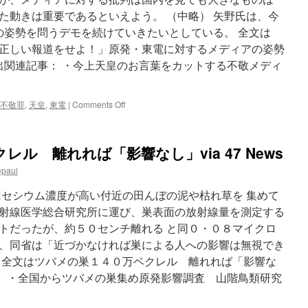
た動きは重要であるといえよう。 （中略） 矢野氏は、今
の姿勢を問うデモを続けていきたいとしている。 全文は
正しい報道をせよ！」原発・東電に対するメディアの姿勢
既出関連記事： ・今上天皇のお言葉をカットする不敬メディ
on
不敬罪
,
天皇
,
東電
|
Comments Off
「マ
ス
コ
ル 離れれば「影響なし」via 47 News
ミ
は
epaul
原
発
はセシウム濃度が高い付近の田んぼの泥や枯れ草を 集めて
事
射線医学総合研究所に運び、巣表面の放射線量を測定する
故
トだったが、約５０センチ離れる と同０・０８マイクロ
に
つ
、同省は「近づかなければ巣による人への影響は無視でき
い
 全文はツバメの巣１４０万ベクレル 離れれば「影響な
て
事： ・全国からツバメの巣集め原発影響調査 山階鳥類研究
正
し
い