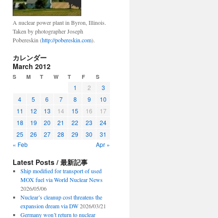
A nuclear power plant in Byron, Illinois.
Taken by photographer Joseph
Pobereskin (
http://pobereskin.com
).
カレンダー
March 2012
S
M
T
W
T
F
S
1
2
3
4
5
6
7
8
9
10
11
12
13
14
15
16
17
18
19
20
21
22
23
24
25
26
27
28
29
30
31
« Feb
Apr »
Latest Posts / 最新記事
Ship modified for transport of used
MOX fuel via World Nuclear News
2026/05/06
Nuclear’s cleanup cost threatens the
expansion dream via DW
2026/03/21
Germany won’t return to nuclear