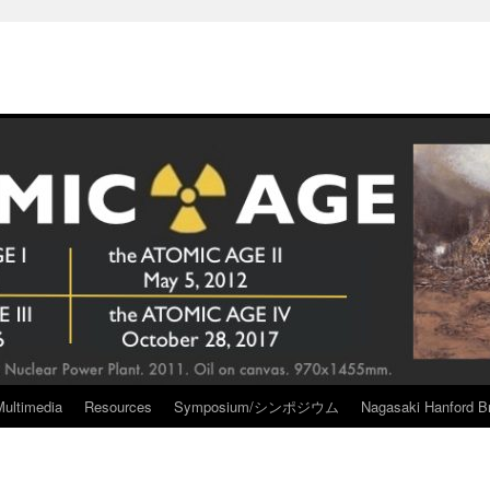
Multimedia
Resources
Symposium/シンポジウム
Nagasaki Hanford Br