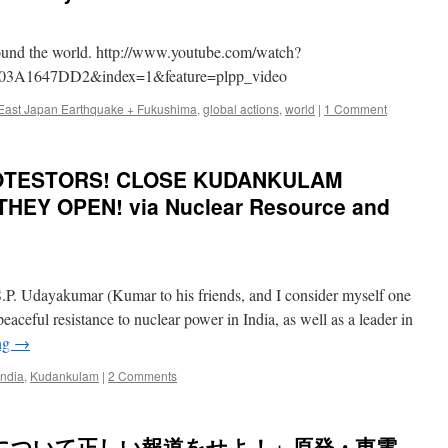
発
反
対
round the world. http://www.youtube.com/watch?
で
3A1647DD2&index=1&feature=plpp_video
一
時
East Japan Earthquake + Fukushima
,
global actions
,
world
|
1 Comment
身
柄
拘
束
OTESTORS! CLOSE KUDANKULAM
via
EY OPEN! via Nuclear Resource and
NHK
NewsWeb
.P. Udayakumar (Kumar to his friends, and I consider myself one
peaceful resistance to nuclear power in India, as well as a leader in
ng
→
India
,
Kudankulam
|
2 Comments
について正しい報道をせよ！」原発・東電