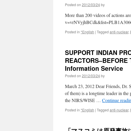
Posted on
2012/03/24
by
More than 200 videos of actions a
v=vrNVyjhBCdk&list=PLB1A3060
Posted in
*English
|
Tagged
anti-nuclear
,
SUPPORT INDIAN PR
REACTORS–BEFORE TH
Information Service
Posted on
2012/03/24
by
March 23, 2012 Dear Friends, Dr. S
of them) is a longtime leader in the 
the NIRS/WISE …
Continue readi
Posted in
*English
|
Tagged
anti-nuclear
,
「マスコミは原発事故