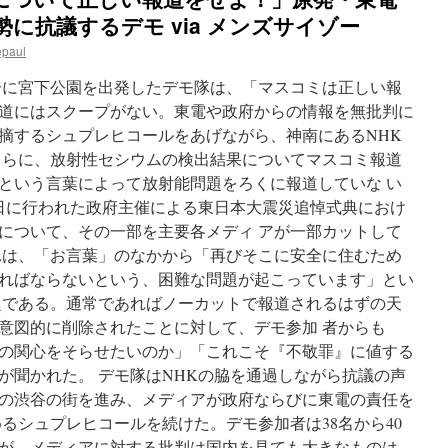
に抗議するデモ via メンズサイゾー
epaul
30分に宮下公園を出発したデモ隊は、「マスコミは正しい報
道にはスクープがない。東電や政府からの情報を無批判に
摘するシュプレヒコールをあげながら、神南にあるNHK
さらに、放射性セシウムの検出結果についてマスコミ報道
という言葉によって放射能問題をろくに報道していな い
1日に行われた政府主催による東日本大震災追悼式典におけ
について、その一部を主要各メディ アが一部カットして
れは、「お言葉」のなかから「再びそこに安全に住むため
ればならないという、困難な問題が起こっています」とい
題である。通常であればノーカットで報道されるはずの天
意図的に削除されたことに対して、デモ参加 者からも
の関心をそらせたいのか」「これこそ『不敬罪』に値する
が聞かれた。 デモ隊はNHKの脇を通過しながら抗議の声
の渋谷の街を進み、メディアが政府ならびに東電の責任を
るシュプレヒコールを続けた。デモ参加者は38名から40
が、メディアに対する批判は国内を見ても大きなものは