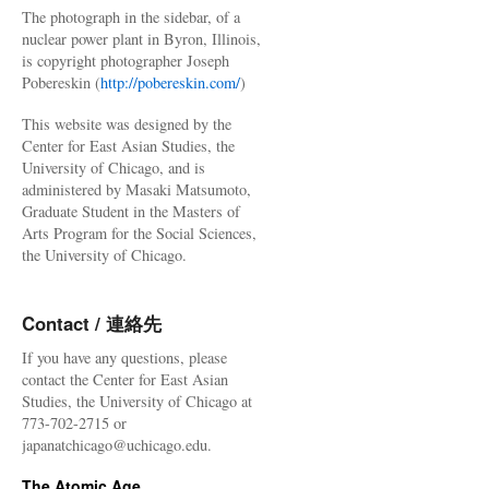
The photograph in the sidebar, of a
nuclear power plant in Byron, Illinois,
is copyright photographer Joseph
Pobereskin (
http://pobereskin.com/
)
This website was designed by the
Center for East Asian Studies, the
University of Chicago, and is
administered by Masaki Matsumoto,
Graduate Student in the Masters of
Arts Program for the Social Sciences,
the University of Chicago.
Contact / 連絡先
If you have any questions, please
contact the Center for East Asian
Studies, the University of Chicago at
773-702-2715 or
japanatchicago@uchicago.edu.
The Atomic Age