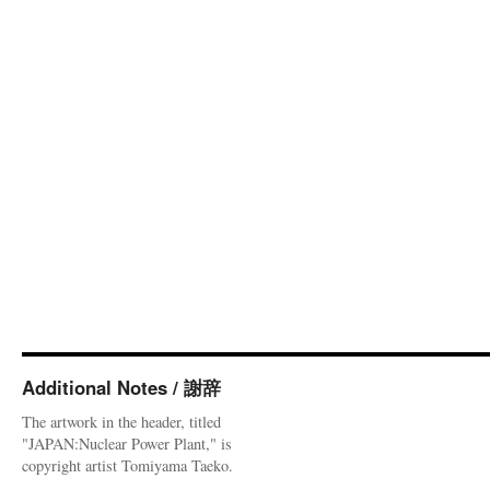
Additional Notes / 謝辞
The artwork in the header, titled
"JAPAN:Nuclear Power Plant," is
copyright artist Tomiyama Taeko.