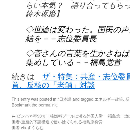
らい本気？ 語り合ってもら
鈴木琢磨】
◇世論は変わった。国民の声
結を－－志位委員長
◇菅さんの言葉を生かさねば
集めしている－－福島党首
続きは
ザ・特集：共産・志位委
首、反核の「老舗」対談
This entry was posted in
*日本語
and tagged
エネルギー政策
,
反
Bookmark the
permalink
.
←
ピンハネ率93％・核燃料プールに潜る外国人労
福島第一放
働者-重層的下請構造で使い捨てられる福島原発労
働者 via すくらむ