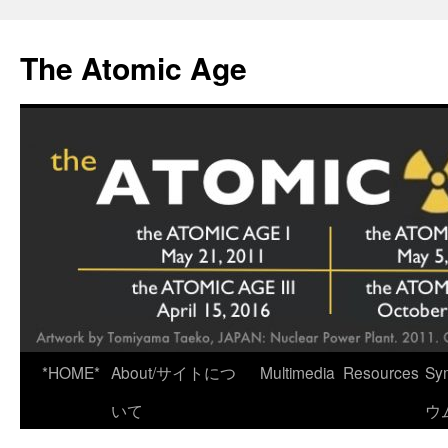
Skip
to
The Atomic Age
content
*HOME*
About/サイトにつ
Multimedia
Resources
Sy
いて
ウ