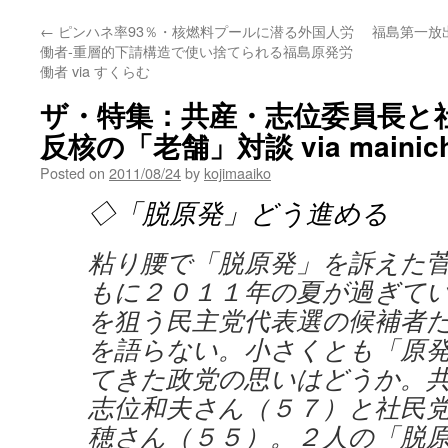
←
ピンハネ率93％・核燃料プールに潜る外国人労
福島第一放
働者-重層的下請構造で使い捨てられる福島原発労
働者 via すくらむ
ザ・特集：共産・志位委員長と
反核の「老舗」対談 via mainichi
Posted on
2011/08/24
by
kojimaaiko
◇「脱原発」どう進める
粘り腰で「脱原発」を訴えた
もに２０１１年の夏が過ぎて
を狙う民主党代表選の候補者
を語らない。小さくとも「原
てきた政党の思いはどうか。
志位和夫さん（５７）と社民
穂さん（５５）。２人の「脱