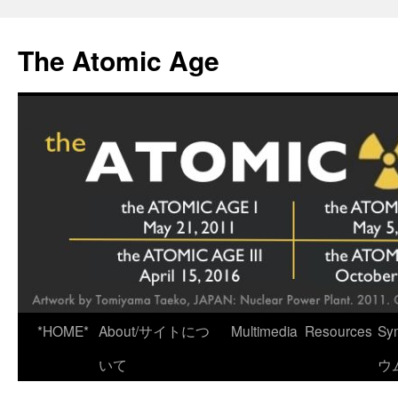
Skip
to
The Atomic Age
content
*HOME*
About/サイトにつ
Multimedia
Resources
Sy
いて
ウ