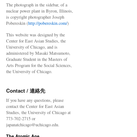
The photograph in the sidebar, of a
nuclear power plant in Byron, Illinois,
is copyright photographer Joseph
Pobereskin (
http://pobereskin.com/
)
This website was designed by the
Center for East Asian Studies, the
University of Chicago, and is
administered by Masaki Matsumoto,
Graduate Student in the Masters of
Arts Program for the Social Sciences,
the University of Chicago.
Contact / 連絡先
If you have any questions, please
contact the Center for East Asian
Studies, the University of Chicago at
773-702-2715 or
japanatchicago@uchicago.edu.
The Atomic Age