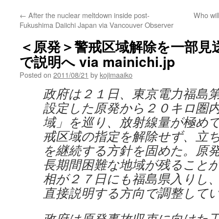
←
After the nuclear meltdown inside post-
Who wil
Fukushima Daiichi Japan via Vancouver Observer
＜原発＞警戒区域解除を一部見
で説明へ via mainichi.jp
Posted on
2011/08/21
by
kojimaaiko
政府は２１日、東京電力福島
設定した原発から２０キロ圏
域」を巡り、放射線量が極め
戒区域の指定を解除せず、立
を継続する方針を固めた。原
長期間困難な地域が残ること
相が２７日にも福島県入りし
直接説明する方向で調整して
政府は原発事故収束に向けた