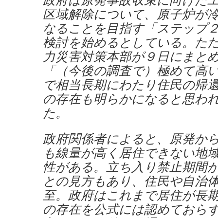
区域解除について、原子炉が
なることを目指す「ステップ
検討を始めるとしている。た
力災害対策本部が９日にまと
「（今後の調査で）極めて高
で相当長期にわたり住民の帰
の存在も明らかになると思わ
た。
政府関係者によると、原発か
も線量が高く居住できない地
性がある。立ち入り禁止期間
との見方もあり、住民や自治
至。政府はこれまで居住が長
の存在を公式には認めておら