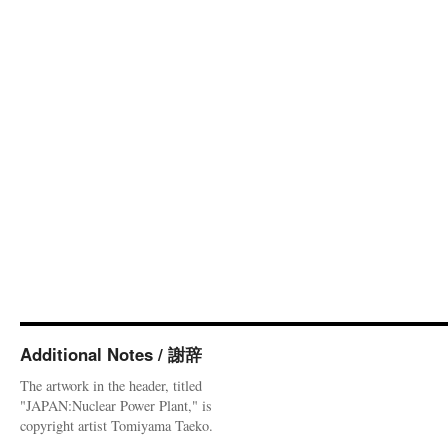
Additional Notes / 謝辞
The artwork in the header, titled
"JAPAN:Nuclear Power Plant," is
copyright artist Tomiyama Taeko.