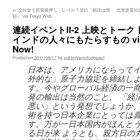
←
交付金で原発後押し レベル７翌日「新設は増
北海道電泊
額」 via Tokyo Web
連続イベントII-2 上映とトー
インドの人々にもたらすもの via 
Now!
Posted on
2011/08/17
by
yukimiyamotodepaul
日本は、アメリカにならって
外的な」原子力協定を締結し
す。今やグローバル経済の一
発の輸出は当然のこと、 「経
悪い」という発想でしょうか
術を持つ日本企業にとっては
す。万が一日本国内がほんと
る日が来 ようとも、親方日の