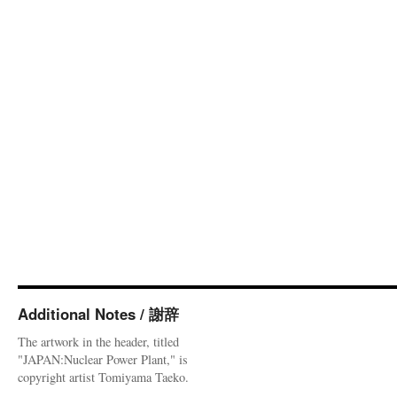
Additional Notes / 謝辞
The artwork in the header, titled
"JAPAN:Nuclear Power Plant," is
copyright artist Tomiyama Taeko.