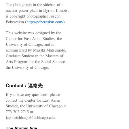
The photograph in the sidebar, of a
nuclear power plant in Byron, Illinois,
is copyright photographer Joseph
Pobereskin (
http://pobereskin.com/
)
This website was designed by the
Center for East Asian Studies, the
University of Chicago, and is
administered by Masaki Matsumoto,
Graduate Student in the Masters of
Arts Program for the Social Sciences,
the University of Chicago.
Contact / 連絡先
If you have any questions, please
contact the Center for East Asian
Studies, the University of Chicago at
773-702-2715 or
japanatchicago@uchicago.edu.
The Atomic Age