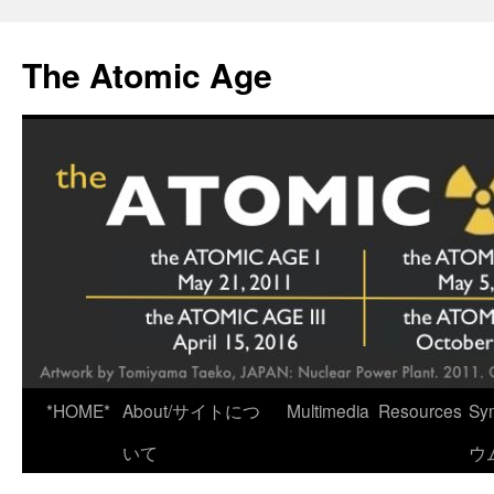
Skip
to
The Atomic Age
content
*HOME*
About/サイトにつ
Multimedia
Resources
Sy
いて
ウ