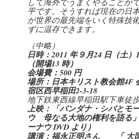
して海外でうまくやることが
平です。そうすれば現在の日
が世界の最先端をいく特殊技術
ずに温存できます。
（中略）
日時：2011 年９月24 日（土）13
（開場13 時）
会場費：500 円
場所：日本キリスト教会館4F 
宿区西早稲田2-3-18
地下鉄東西線早稲田駅下車徒歩
上映：「バンダナ・シバとモ
ウ 母なる大地の権利を語る
ーナウ DVD より）
講演：福永正明さん 「 大