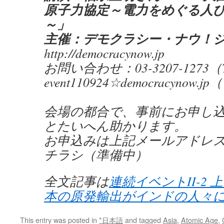
原子力協定～電力をめぐる人
～」
主催：デモクラシー・ナウ！
http://democracynow.jp
お問い合わせ：03-3207-127
event110924☆democracynow
会場の都合で、事前にお申し
とたいへん助かります。
お申込みは上記メールアドレス
チラシ（準備中）
全文記事は
連続イベントII-2 
本の原発輸出がインドの人々
This entry was posted in
*日本語
and tagged
Asia
,
Atomic Age
,