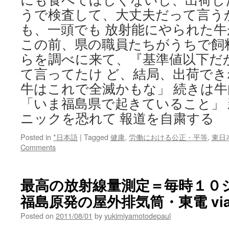
うで検査して、大丈夫だって言う
も、一頭でも 放射能にやられた
この前、県の職員たちがうちで飼
らを調べに来て、『基準値以下だ
て言ってたけ ど、結局、出荷で
牛はこれで全滅かもな」 続きは
「いま福島県で起きていること」
ニックを恐れて 報道を自粛する
Posted in
*日本語
|
Tagged
健康
,
労働における公正・平等
,
東日
Comments
最高の放射線量測定＝毎時１０
福島原発の屋外排気筒・東電 vi
Posted on
2011/08/01
by
yukimiyamotodepaul