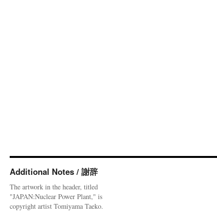
Additional Notes / 謝辞
The artwork in the header, titled
"JAPAN:Nuclear Power Plant," is
copyright artist Tomiyama Taeko.