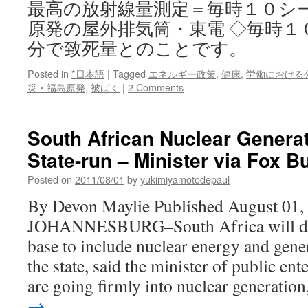
最高の放射線量測定＝毎時１０シ
原発の屋外排気筒・東電 ◇毎時１
分で致死量とのことです。
Posted in
*日本語
|
Tagged
エネルギー政策
,
健康
,
労働における
災・福島原発
,
被ばく
|
2 Comments
South African Nuclear Generat
State-run – Minister via Fox B
Posted on
2011/08/01
by
yukimiyamotodepaul
By Devon Maylie Published August 01,
JOHANNESBURG–South Africa will dive
base to include nuclear energy and gene
the state, said the minister of public e
are going firmly into nuclear generatio
→