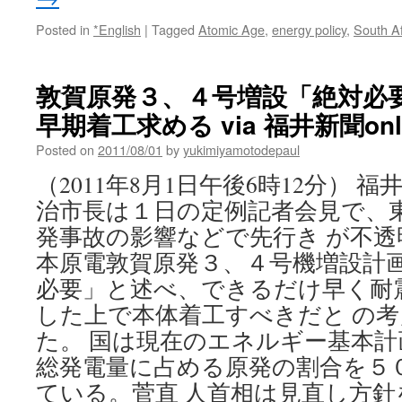
Posted in
*English
|
Tagged
Atomic Age
,
energy policy
,
South Af
敦賀原発３、４号増設「絶対必
早期着工求める via 福井新聞onl
Posted on
2011/08/01
by
yukimiyamotodepaul
（2011年8月1日午後6時12分） 
治市長は１日の定例記者会見で、
発事故の影響などで先行き が不
本原電敦賀原発３、４号機増設計
必要」と述べ、できるだけ早く耐
した上で本体着工すべきだと の
た。 国は現在のエネルギー基本
総発電量に占める原発の割合を５
ている。菅直 人首相は見直し方