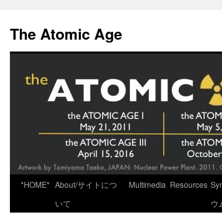
Skip
to
The Atomic Age
content
*HOME*
About/サイトにつ
Multimedia
Resources
Sy
いて
ウ