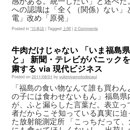
感がある。統一したい」と述べた
への認識は「全く（関係）ない」
電」改め「原発」
Posted in
*日本語
|
Tagged
上関
|
2 Comments
牛肉だけじゃない 「いま福島
と」 新聞・テレビがパニックを
粛する via 現代ビジネス
Posted on
2011/08/01
by
yukimiyamotodepaul
「福島の食い物なんて誰も買わん
の子には食わせないもん」福島県
が、ふと漏らした言葉だ。表立っ
者だからこそ知っている真実に迫
た放射能測定所 「こっちだって
にも食べてほしくないし、出荷し