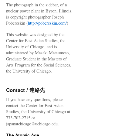
The photograph in the sidebar, of a
nuclear power plant in Byron, Illinois,
is copyright photographer Joseph
Pobereskin (
http://pobereskin.com/
)
This website was designed by the
Center for East Asian Studies, the
University of Chicago, and is
administered by Masaki Matsumoto,
Graduate Student in the Masters of
Arts Program for the Social Sciences,
the University of Chicago.
Contact / 連絡先
If you have any questions, please
contact the Center for East Asian
Studies, the University of Chicago at
773-702-2715 or
japanatchicago@uchicago.edu.
The Atomic Age