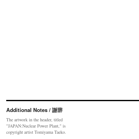
Additional Notes / 謝辞
The artwork in the header, titled
"JAPAN:Nuclear Power Plant," is
copyright artist Tomiyama Taeko.