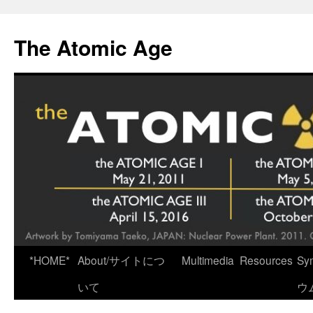
Skip
to
The Atomic Age
content
*HOME*
About/サイトにつ
Multimedia
Resources
Sy
いて
ウ