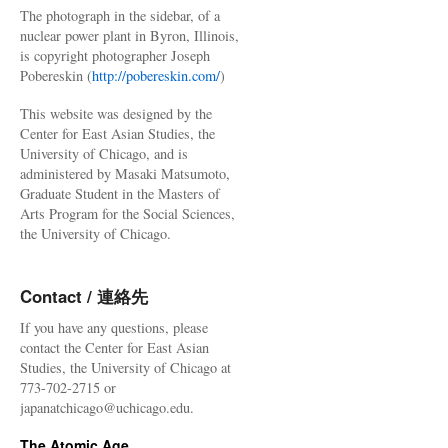
The photograph in the sidebar, of a
nuclear power plant in Byron, Illinois,
is copyright photographer Joseph
Pobereskin (
http://pobereskin.com/
)
This website was designed by the
Center for East Asian Studies, the
University of Chicago, and is
administered by Masaki Matsumoto,
Graduate Student in the Masters of
Arts Program for the Social Sciences,
the University of Chicago.
Contact / 連絡先
If you have any questions, please
contact the Center for East Asian
Studies, the University of Chicago at
773-702-2715 or
japanatchicago@uchicago.edu.
The Atomic Age