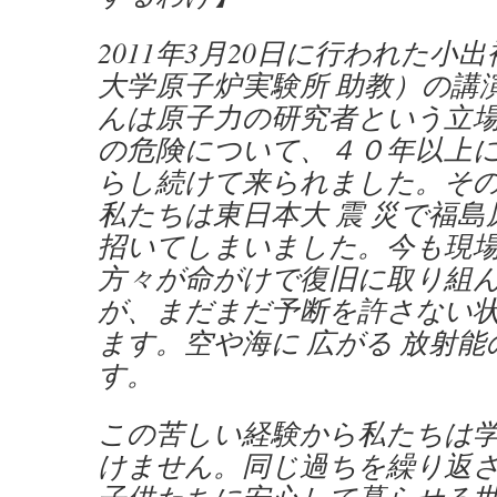
2011年3月20日に行われた小
大学原子炉実験所 助教）の講
んは原子力の研究者という立
の危険について、４０年以上
らし続けて来られました。そ
私たちは東日本大 震 災で福
招いてしまいました。今も現
方々が命がけで復旧に取り組
が、まだまだ予断を許さない
ます。空や海に 広がる 放射
す。
この苦しい経験から私たちは
けません。同じ過ちを繰り返