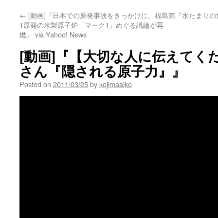
←
[動画]『日本での原発事故をきっかけに、福島第
『水たまりの
1原発の米製原子炉「マーク1」めぐる議論が再
燃』 via Yahoo! News
[動画]『【大切な人に伝えてく
さん『隠される原子力』』
Posted on
2011/03/25
by
kojimaaiko