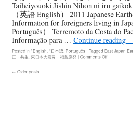
Taiheiyouoki Jishin Nihon ni iru gaiko
（英語 English） 2011 Japanese Earthq
Information for foreigners livin
Português） Terremoto da Costa do Pac
Informação para …
Continue reading
Posted in
*English
,
*日本語
,
Português
|
Tagged
East Japan Ea
on
正・共生
,
東日本大震災・福島原発
|
Comments Off
『東
北
←
Older posts
地
方
太
平
洋
沖
地
震
日
本