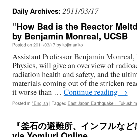
2011/03/17
Daily Archives:
“How Bad is the Reactor Melt
by Benjamin Monreal, UCSB
Posted on
2011/03/17
by
kojimaaiko
Assistant Professor Benjamin Monreal
Physics, will give an overview of radioac
radiation health and safety, and the ultim
materials coming out of the stricken rea
it worse than …
Continue reading
→
Posted in
*English
|
Tagged
East Japan Earthquake + Fukushi
『釜石の避難所、インフルなど
via Yomiuri Online