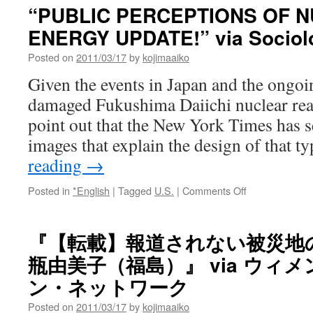
“PUBLIC PERCEPTIONS OF 
ENERGY UPDATE!” via Sociolo
Posted on
2011/03/17
by
kojimaaiko
Given the events in Japan and the ongoi
damaged Fukushima Daiichi nuclear react
point out that the New York Times has s
images that explain the design of that 
reading
→
on
Posted in
*English
|
Tagged
U.S.
|
Comments Off
“PUBLIC
PERCEPTION
OF
『【転載】報道されない被災地
NUCLEAR
瓶由美子（福島）』 via ウィ
ENERGY
UPDATE!”
ン・ネットワーク
via
Sociological
Posted on
2011/03/17
by
kojimaaiko