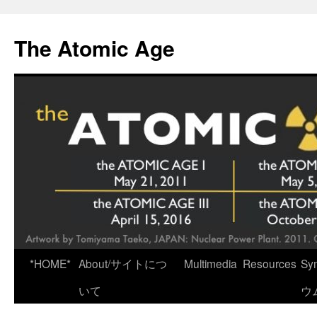
Skip
to
The Atomic Age
content
*HOME*
About/サイトにつ
Multimedia
Resources
Sy
いて
ウ