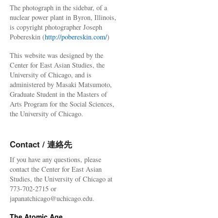
The photograph in the sidebar, of a
nuclear power plant in Byron, Illinois,
is copyright photographer Joseph
Pobereskin (
http://pobereskin.com/
)
This website was designed by the
Center for East Asian Studies, the
University of Chicago, and is
administered by Masaki Matsumoto,
Graduate Student in the Masters of
Arts Program for the Social Sciences,
the University of Chicago.
Contact / 連絡先
If you have any questions, please
contact the Center for East Asian
Studies, the University of Chicago at
773-702-2715 or
japanatchicago@uchicago.edu.
The Atomic Age