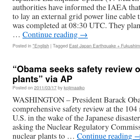
authorities have informed the IAEA that
to lay an external grid power line cable 
was completed at 08:30 UTC. They plan
…
Continue reading
→
Posted in
*English
|
Tagged
East Japan Earthquake + Fukushi
“Obama seeks safety review o
plants” via AP
Posted on
2011/03/17
by
kojimaaiko
WASHINGTON – President Barack Obama
comprehensive safety review at the 104 n
U.S. in the wake of the Japanese disaster
asking the Nuclear Regulatory Commiss
nuclear plants to …
Continue reading