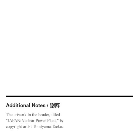
Additional Notes / 謝辞
The artwork in the header, titled
"JAPAN:Nuclear Power Plant," is
copyright artist Tomiyama Taeko.