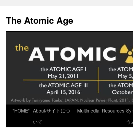
Skip
to
The Atomic Age
content
*HOME*
About/サイトにつ
Multimedia
Resources
Sy
いて
ウ