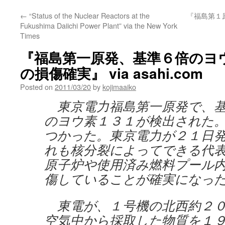
←
“Status of the Nuclear Reactors at the
『福島第１
Fukushima Daiichi Power Plant” via the New York
Times
『福島第一原発、基準６倍のヨ
の損傷確実』 via asahi.com
Posted on
2011/03/20
by
kojimaaiko
東京電力福島第一原発で、基
のヨウ素１３１が検出された
つかった。東京電力が２１日
れも核分裂によってできる代
原子炉や使用済み燃料プール
傷していることが確実になっ
東電が、１号機の北西約２０
空気中から採取した物質を１