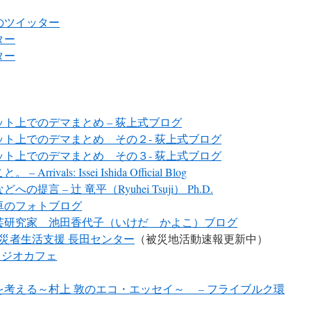
のツイッター
ター
ター
ト上でのデマまとめ – 荻上式ブログ
ト上でのデマまとめ その２- 荻上式ブログ
ト上でのデマまとめ その３- 荻上式ブログ
als: Issei Ishida Official Blog
言 – 辻 竜平（Ryuhei Tsuji） Ph.D.
卓のフォトブログ
芸研究家 池田香代子（いけだ かよこ）ブログ
被災者生活支援 長田センター
（被災地活動速報更新中）
三条ラジオカフェ
考える～村上 敦のエコ・エッセイ～ – フライブルク環