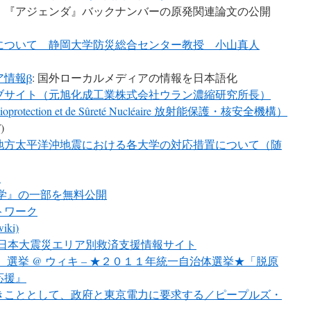
：『アジェンダ』バックナンバーの原発関連論文の公開
について 静岡大学防災総合センター教授 小山真人
情報β
: 国外ローカルメディアの情報を日本語化
ブサイト（元旭化成工業株式会社ウラン濃縮研究所長）
adioprotection et de Sûreté Nucléaire 放射能保護・核安全機構）
)
北地方太平洋沖地震における各大学の対応措置について（随
A
学』の一部を無料公開
トワーク
ki)
ECT 東日本大震災エリア別救済支援情報サイト
選挙 @ ウィキ – ★２０１１年統一自治体選挙★「脱原
応援』
きこととして、政府と東京電力に要求する／ピープルズ・