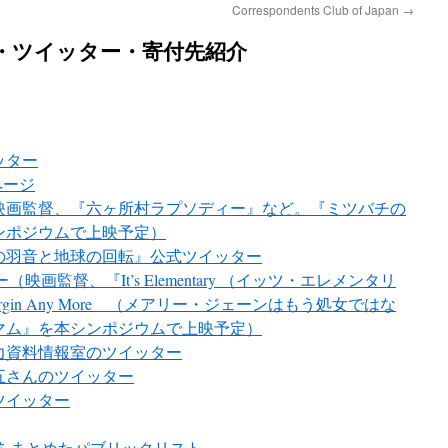
Correspondents Club of Japan
→
・ツイッター・寄付先紹介
ッター
ページ
映画監督、『六ヶ所村ラプソディー』など。『ミツバチの
ンポジウムで上映予定）
の羽音と地球の回転』公式ツイッター
（映画監督、『It’s Elementary （イッツ・エレメンタリ
t a Virgin Any More （メアリー・ジェーンはもう処女ではな
マム』を本シンポジウムで上映予定）
力資料情報室のツイッター
五さんのツイッター
ツイッター
をまとめたパブリックリスト