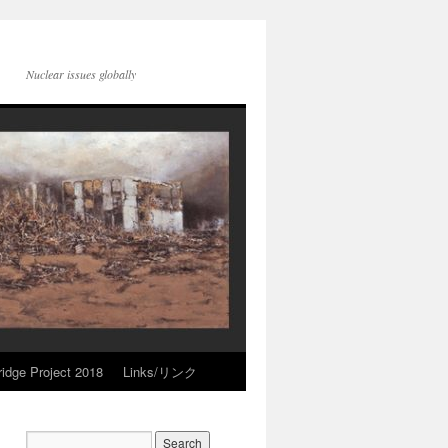
Nuclear issues globally
idge Project 2018
Links/リンク