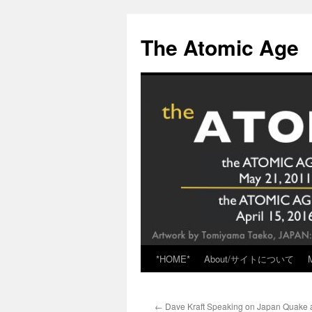
Skip
to
The Atomic Age
content
*HOME*
About/サイトについて
←
Dave Kraft Speaking on Japan Quake 