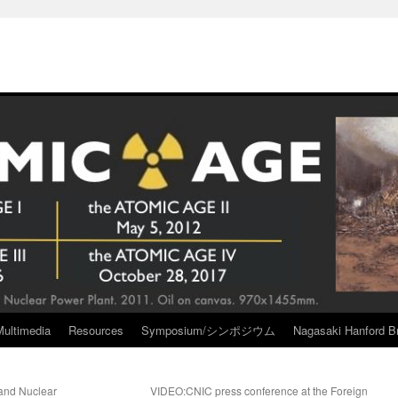
Multimedia
Resources
Symposium/シンポジウム
Nagasaki Hanford Br
and Nuclear
VIDEO:CNIC press conference at the Foreign