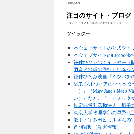
Dangers
注目のサイト・ブログ
Posted on
2011/03/13
by
kojimaaiko
ツイッター
本ウェブサイトの公式ツイ
本ウェブサイトのFacebook
鎌仲ひとみのツイッター（
羽音と地球の回転』は本シ
鎌仲ひとみ映画『ミツバチ
M.T. シルヴィアのツイッター
ー）』『Mary Jane’s No
い）』など。『アトミック
特定非営利活動法人 原子
東京大学物理学部の早野龍
歌手・宇多田ヒカルさんの
首相官邸（災害情報）
NHK関係者によるツイート