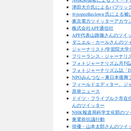
津田大介氏によるパブリッ
@popeetheclown 氏
東京電力ツイッターアカウ
株式会社APF通信社
APF代表山路徹さんのツイ
ダニエル・カールさんのツ
ジャーナリスト/学習院大学非常勤講
フリーランス・ジャーナリ
フォトジャーナリズム月刊誌「D
フォトジャーナリズム誌「DA
NPOみんつな～東日本復興
フィールドエディター、ジ
原発ニュース
ドイツ・フライブルク市在
んのツイッター
NHK報道局科学文化部のツ
東電前抗議行動
俳優・山本太郎さんのツイ