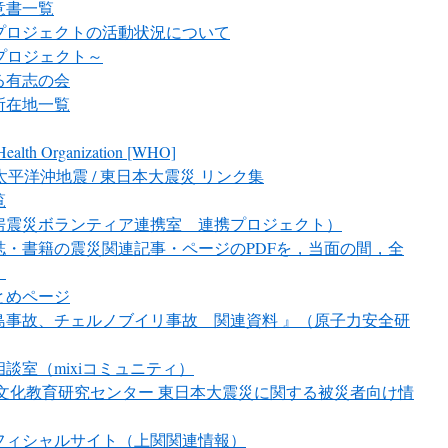
意書一覧
プロジェクトの活動状況について
プロジェクト～
る有志の会
所在地一覧
 Health Organization [WHO]
太平洋沖地震 / 東日本大震災 リンク集
覧
房震災ボランティア連携室 連携プロジェクト）
・書籍の震災関連記事・ページのPDFを，当面の間，全
）
とめページ
島事故、チェルノブイリ事故 関連資料 』（原子力安全研
談室（mixiコミュニティ）
文化教育研究センター 東日本大震災に関する被災者向け情
フィシャルサイト（上関関連情報）