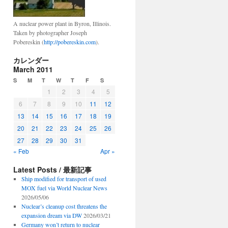
A nuclear power plant in Byron, Illinois.
Taken by photographer Joseph
Pobereskin (
http://pobereskin.com
).
カレンダー
March 2011
S
M
T
W
T
F
S
1
2
3
4
5
6
7
8
9
10
11
12
13
14
15
16
17
18
19
20
21
22
23
24
25
26
27
28
29
30
31
« Feb
Apr »
Latest Posts / 最新記事
Ship modified for transport of used
MOX fuel via World Nuclear News
2026/05/06
Nuclear’s cleanup cost threatens the
expansion dream via DW
2026/03/21
Germany won’t return to nuclear