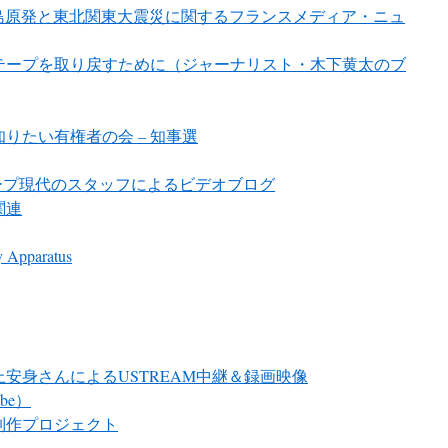
EWS 福島原発と東北関東大震災に関するフランスメディア・ニュ
テープを取り戻すために（ジャーナリスト・木下黄太のブ
りたい有権者の会 – 知事選
nnel グループ現代のスタッフによるビデオブログ
関連
ry Apparatus
安身さんによるUSTREAM中継＆録画映像
be）
」制作プロジェクト