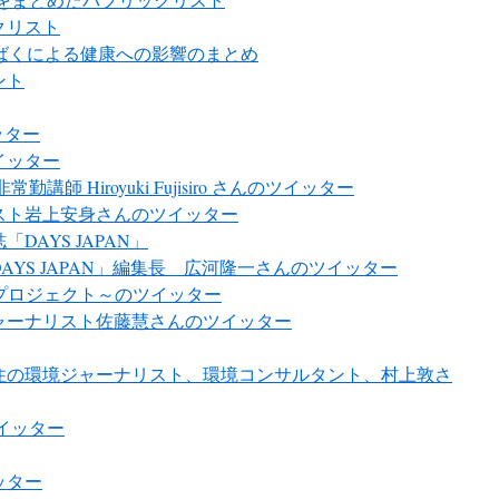
クリスト
による被ばくによる健康への影響のまとめ
ント
ッター
イッター
師 Hiroyuki Fujisiro さんのツイッター
スト岩上安身さんのツイッター
AYS JAPAN」
YS JAPAN」編集長 広河隆一さんのツイッター
プロジェクト～のツイッター
ャーナリスト佐藤慧さんのツイッター
住の環境ジャーナリスト、環境コンサルタント、村上敦さ
イッター
ッター