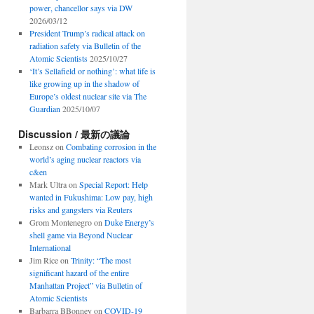
power, chancellor says via DW
2026/03/12
President Trump’s radical attack on
radiation safety via Bulletin of the
Atomic Scientists
2025/10/27
‘It’s Sellafield or nothing’: what life is
like growing up in the shadow of
Europe’s oldest nuclear site via The
Guardian
2025/10/07
Discussion / 最新の議論
Leonsz
on
Combating corrosion in the
world’s aging nuclear reactors via
c&en
Mark Ultra
on
Special Report: Help
wanted in Fukushima: Low pay, high
risks and gangsters via Reuters
Grom Montenegro
on
Duke Energy’s
shell game via Beyond Nuclear
International
Jim Rice
on
Trinity: “The most
significant hazard of the entire
Manhattan Project” via Bulletin of
Atomic Scientists
Barbarra BBonney
on
COVID-19