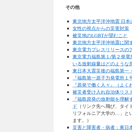
その他
東北地方太平洋沖地震 日本
女性の視点からの災害対策
被災地のLGBTが望むこと
東北地方太平洋沖地震に関
東京電力プレスリリースの
東京電力福島第１/第２発
いる放射線量はどのような
東日本大震災後の福島第一
『福島第一原子力発電所１号
『原発で働く人々』（よく
被災者受け入れ自治体リス
『福島原発の放射能を理解す
ド
（リンク先へ飛び、タイ
リフォルニア大学の…」とい
ます。）
災害と障害者・病者：東日