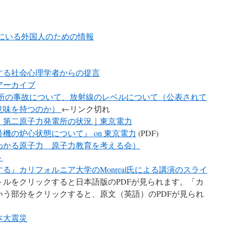
にいる外国人のための情報
する社会心理学者からの提言
アーカイブ
電所の事故について、放射線のレベルについて（公表されて
意味を持つのか）
←リンク切れ
・第二原子力発電所の状況｜東京電力
機の炉心状態について』 on 東京電力
(PDF)
わかる原子力 原子力教育を考える会）
ト
る』カリフォルニア大学のMonreal氏による講演のスライ
トルをクリックすると日本語版のPDFが見られます。「カ
う部分をクリックすると、原文（英語）のPDFが見られ
本大震災