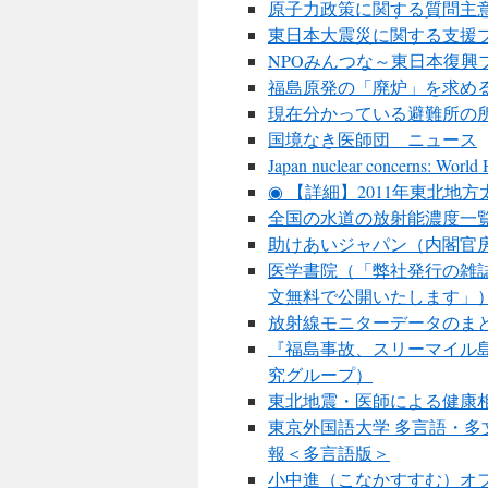
原子力政策に関する質問主
東日本大震災に関する支援
NPOみんつな～東日本復興
福島原発の「廃炉」を求め
現在分かっている避難所の
国境なき医師団 ニュース
Japan nuclear concerns: World
◉ 【詳細】2011年東北地方
全国の水道の放射能濃度一
助けあいジャパン（内閣官
医学書院（「弊社発行の雑誌
文無料で公開いたします」
放射線モニターデータのま
『福島事故、スリーマイル
究グループ）
東北地震・医師による健康相
東京外国語大学 多言語・多
報＜多言語版＞
小中進（こなかすすむ）オ