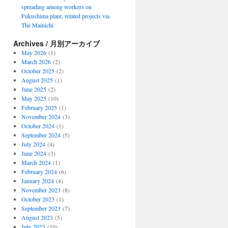
spreading among workers on
Fukushima plant, related projects via
The Mainichi
Archives / 月別アーカイブ
May 2026
(1)
March 2026
(2)
October 2025
(2)
August 2025
(1)
June 2025
(2)
May 2025
(10)
February 2025
(1)
November 2024
(3)
October 2024
(1)
September 2024
(5)
July 2024
(4)
June 2024
(3)
March 2024
(1)
February 2024
(6)
January 2024
(4)
November 2023
(8)
October 2023
(1)
September 2023
(7)
August 2023
(5)
July 2023
(10)