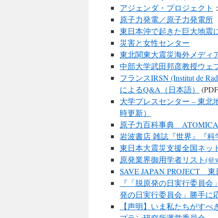
アジェンダ・プロジェクト
原子力発電／原子力発電所
東日本沖で起きた巨大地震
災害と女性センター
東北関東大震災海外メディア
中部大学武田邦彦教授ウェ
フランスIRSN (Institut de R
によるQ&A（日本語）
(PDF
大学プレスセンター – 東
時更新）
原子力百科事典 ATOMIC
岩波書店 雑誌『世界』『科
東日本大震災支援全国ネッ
原発業界御用学者リスト(@wi
SAVE JAPAN PROJ
『「脱原発の日実行委員会」 
発の日実行委員会」勝手に
【声明】いま私たちがすべ
プラン研究所運営委員会