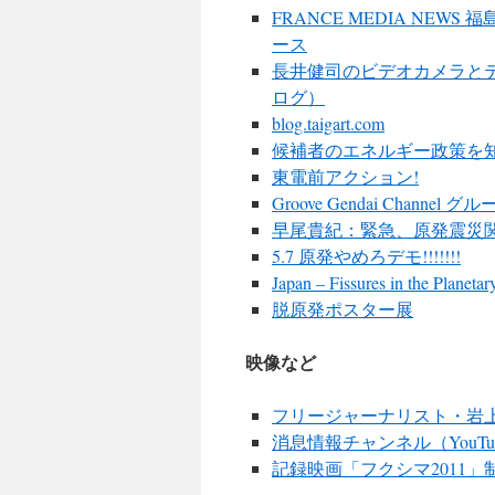
FRANCE MEDIA N
ース
長井健司のビデオカメラと
ログ）
blog.taigart.com
候補者のエネルギー政策を知
東電前アクション!
Groove Gendai Cha
早尾貴紀：緊急、原発震災
5.7 原発やめろデモ!!!!!!!
Japan – Fissures in the Planeta
脱原発ポスター展
映像など
フリージャーナリスト・岩上
消息情報チャンネル（YouTu
記録映画「フクシマ2011