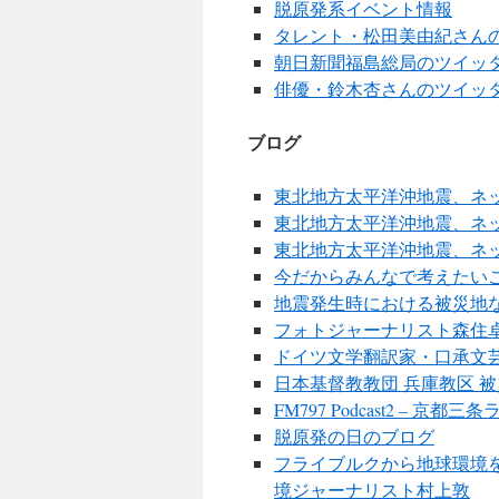
脱原発系イベント情報
タレント・松田美由紀さん
朝日新聞福島総局のツイッ
俳優・鈴木杏さんのツイッ
ブログ
東北地方太平洋沖地震、ネッ
東北地方太平洋沖地震、ネッ
東北地方太平洋沖地震、ネッ
今だからみんなで考えたいこと。 – Arriv
地震発生時における被災地などへの提
フォトジャーナリスト森住
ドイツ文学翻訳家・口承文
日本基督教教団 兵庫教区 
FM797 Podcast2 – 京都
脱原発の日のブログ
フライブルクから地球環境を
境ジャーナリスト村上敦