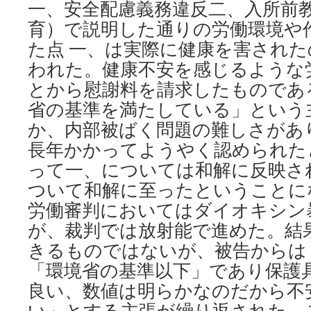
一、安全配慮義務違反二、入所前
育）で説明した通りの労働環境や
た点 一、は実際に健康を害され
われた。健康不安を感じるような
とから慰謝料を請求したものであ
省の基準を満たしている」という
か、内部被ばく問題の難しさがあ
長年かかってようやく認められた
って一、については和解に反映さ
ついて和解に至ったということに
労働審判においてはダイオキシン
が、裁判では放射能で進めた。結
きるものではないが、被告からは
「環境省の基準以下」であり保護
良い、数値は明らかなのだから不
い」とする主張が繰り返された。