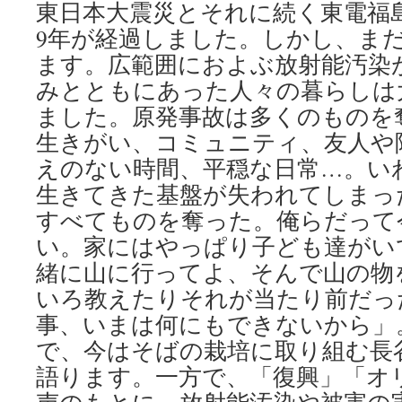
東日本大震災とそれに続く東電福
9年が経過しました。しかし、ま
ます。広範囲におよぶ放射能汚染
みとともにあった人々の暮らしは
ました。原発事故は多くのものを
生きがい、コミュニティ、友人や
えのない時間、平穏な日常…。い
生きてきた基盤が失われてしまっ
すべてものを奪った。俺らだって
い。家にはやっぱり子ども達がい
緒に山に行ってよ、そんで山の物
いろ教えたりそれが当たり前だっ
事、いまは何にもできないから」
で、今はそばの栽培に取り組む長
語ります。一方で、「復興」「オ