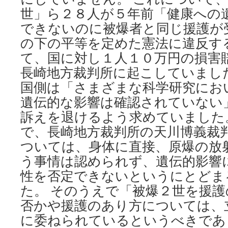
世」ら２８人が５年前「健康への
できないのに被爆者と同じ援護が
の下の平等を定めた憲法に違反す
て、国に対し１人１０万円の損害
長崎地方裁判所に起こしていまし
国側は「さまざまな科学研究にお
遺伝的な影響は確認されていない
訴えを退けるよう求めていました
で、長崎地方裁判所の天川博義裁
ついては、身体に直接、原爆の放
う事情は認められず、遺伝的影響
性を否定できないというにとどま
た。 そのうえで「被爆２世を援
否かや援護のあり方については、
に委ねられているというべきであ