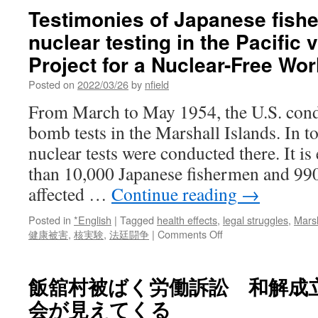
Testimonies of Japanese fish
nuclear testing in the Pacific
Project for a Nuclear-Free Wor
Posted on
2022/03/26
by
nfield
From March to May 1954, the U.S. cond
bomb tests in the Marshall Islands. In t
nuclear tests were conducted there. It is
than 10,000 Japanese fishermen and 990
affected …
Continue reading
→
Posted in
*English
|
Tagged
health effects
,
legal struggles
,
Marsh
on
健康被害
,
核実験
,
法廷闘争
|
Comments Off
Testimonies
of
Japanese
飯舘村被ばく労働訴訟 和解成立 
fishermen
会が見えてくる
affected