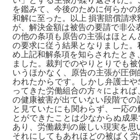
を鑑みて、今後のために何らかの
和解に至った。以上 損害賠償請求額
が、解決金額は被告の要請で非公
の他の条項も原告の主張はほとん
の要求に従う結果となりました。
め上記和解条項を知らされたとき
ました。裁判でのやりとりでも被
いうほかなく、原告の主張が圧倒
われたからです。しかし弁護士や5
ってきた労働組合の方々によれば
の健康被害が出ていない段階での
と見ていたにも関わらず、一応の
とができたことは少なからぬ成果
あり、労働裁判の厳しい現実を思
それにしてもあれほどの被ばく労