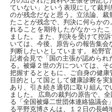
方の出された資料や主張を併記し
ていない」という表現にして裁判
のが残念だなと思う。立法論、裁
たことが残念で、判決に何らかの
れることを期待したがなかったこ
ました。 また、判決を受けて控
いては、今後、原告らの報告集会
判断したいとしています。 松野
記者会見で「国の主張が認められ
る。被爆２世の方については、そ
把握するとともに、ご自身の健康
目的として国として健康診断を実
あり、引き続き適切に取り組んで
ました。 広島の裁判の原告で、
る「全国被爆二世団体連絡協議会
る平野克博さんは、１２日の長崎