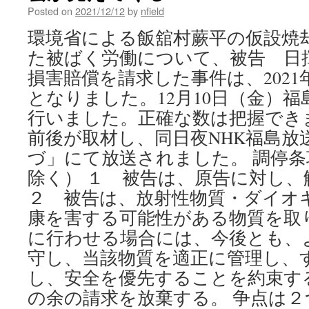
by
Posted on
2021/12/12
by
nfield
nuclear
testing
環境省による飯舘村蕨平の仮設焼
in
た被ばく労働について、被告 日
the
Pacific
損害賠償を請求した事件は、2021年
via
となりました。12月10日（金）
Manhattan
Project
行いました。正確な数は把握でき
for
前後が取材し、同日夜NHK福島放
a
Nuclear-
づ」にて放送されました。 調停
Free
除く） １ 被告は、原告に対し、
World
２ 被告は、放射性物質・ダイオ
康を害する可能性がある物質を取
に行わせる場合には、今後とも、
守し、当該物質を適正に管理し、
し、安全を優先することを約束す
の余の請求を放棄する。 争点は