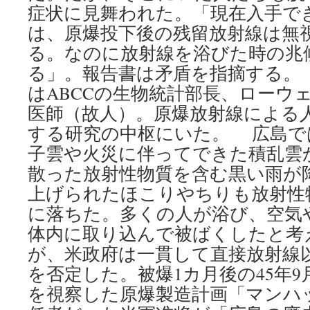
症状に見舞われた。「現在入手で
は、原爆投下後の残留放射線は無
る。なのに放射線を浴びた時の兆
る」。報告書は矛盾を指摘する。
はABCCの生物統計部長、ローウ
医師（故人）。原爆放射線による
する研究の中枢にいた。 広島で
子雲や火災に伴ってできた積乱雲
散った放射性物質を含む黒い雨が
上げられたほこりやちりも放射性
に落ちた。多くの人が浴び、空気
体内に取り込んで被ばくしたと考
が、米政府は一貫して直接放射線
を否定した。被爆1カ月後の45年9
を視察した原爆製造計画「マンハ