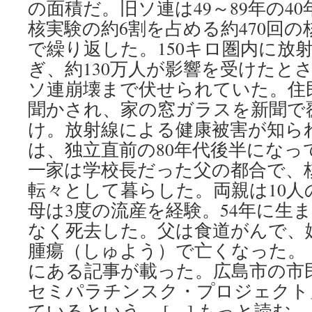
の面積だ。旧ソ連は49～89年の4
核実験の約6割を占める約470回
で繰り返した。150キロ圏内に放
ぎ、約130万人が影響を受けたと
ソ連崩壊まで伏せられていた。住
聞かされ、家の窓ガラスを新聞で
け。放射線による健康被害が知ら
は、独立直前の80年代後半にな
一家は学校長だった父の都合で、
転々として暮らした。両親は10
母は3度の流産を経験。54年に生
なく死去した。父は食道がんで、
腫瘍（しゅよう）で亡くなった。
にある記事が載った。広島市の市
セミパラチンスク・プロジェクト
ているという。 […] もっと読む