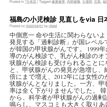
Posted in
*日本語
|
Tagged
健康被害
,
内部被曝
,
大瀧慈
,
広島
,
福
福島の小児検診 見直しをvia 
Posted on
2020/04/01
by
nfield
中側恵一 命や生活に関わらない
発見する「過剰診断」が国レベル
が韓国の甲状腺がんです。 1999
導のがん検診で、乳がん検診のオ
状腺がん検診も受けられることに
と、甲状腺がんの発見が急増し、約
倍にまで増え、2012年には女性の
状腺がんとなりました。一方、甲
率は全く下がりませんでした。 韓
から、科学者が甲状腺がんの過剰
鳴らし、マスコミも大きく取りあ