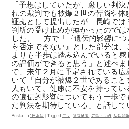
「予想はしていたが、厳しい判決
れの裁判でも被爆２世の苦悩や体
証拠として提出したが、長崎では
判所の受け止めが薄かったのでは
した。 一方で「『遺伝的影響に
を否定できない』とした部分は、
よりも半歩は踏み込んでいると感
の評価ができると思う」と述べま
で、来年２月に予定されている広
いて「自分が被爆２世であること
人もいて、健康に不安を持ってい
の遺伝的影響についてもう一歩で
だ判決を期待している」と話して
Posted in
*日本語
|
Tagged
二世
,
健康被害
,
広島・長崎
,
法廷闘