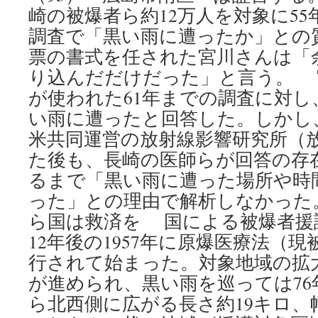
崎の被爆者ら約12万人を対象に5
調査で「黒い雨に遭ったか」との
票の書式を任された宮川さんは「
り込んだだけだった」と言う。 
が使われた61年までの調査に対し、
い雨に遭ったと回答した。しかし、
米共同運営の放射線影響研究所（
た後も、長崎の医師らが回答の存在
るまで「黒い雨に遭った場所や時
った」との理由で解析しなかった。 
ら国は救済を 国による被爆者援
12年後の1957年に原爆医療法（
行されて始まった。対象地域の拡
が進められ、黒い雨を巡っては76
ら北西側に広がる長さ約19キロ、