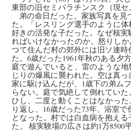
東部の旧セミパラチンスク（現セ
弟の命日だった。家族写真を見
た。「レスリング選手のように体
好きの活発な子だった。なぜ核実
ればいけなかったのか。怒りしか
つて住んだ村の郊外には旧ソ連時
た。6歳だった1961年秋のある
庭で遊んでいると、雷のような地
じりの爆風に襲われた。空は真っ
家に駆け込んだが、1歳下の弟ム
らない。庭で気絶して倒れていた
ひし、二度と動くことはなかった
り返し、16歳だった73年、浴室
となった。村では白血病を抱える
た。 核実験場の広さは約1万850