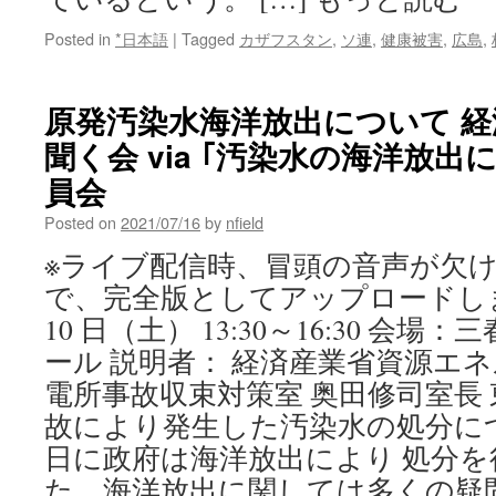
Posted in
*日本語
|
Tagged
カザフスタン
,
ソ連
,
健康被害
,
広島
,
原発汚染水海洋放出について 
聞く会 via ｢汚染水の海洋放
員会
Posted on
2021/07/16
by
nfield
※ライブ配信時、冒頭の音声が欠
で、完全版としてアップロードしました※
10 日（土） 13:30～16:30 会
ール 説明者： 経済産業省資源エネ
電所事故収束対策室 奥田修司室長
故により発生した汚染水の処分につ
日に政府は海洋放出により 処分
た。海洋放出に関しては多くの疑