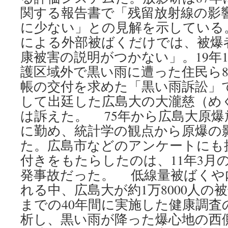
関する報告書で「残留放射線の影
に少ない」との見解を示している
による外部被ばくだけでは、被爆
康被害の説明がつかない」。19年
護区域外で黒い雨に遭った住民ら8
帳の交付を求めた「黒い雨訴訟」
して出廷した広島大の大瀧慈（めぐ
は訴えた。 75年から広島大原爆
に勤め、統計学の観点から原爆の
た。広島市などのアンケートにも
付きをもたらしたのは、11年3月
発事故だった。 低線量被ばくや
れる中、広島大が約1万8000人の
までの40年間に実施した健康調査
析し、黒い雨が降った爆心地の西