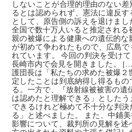
しないことが合理的理由のない差
るとは認められず、憲法に違反す
として、原告側の訴えを退けまし
全国で数十万人いると推定される
親の被爆による健康への遺伝的な
が初めて争われたもので、広島で
れています。 今回の判決を受け
長崎市内で会見を開きました。 […
護団長は「私たちの求めた被爆２
定したことは到底納得し得るもの
る。一方で、『放射線被被害の遺
は認めたと理解できる」としたう
できるけれど極めて不十分な判決
る」と述べました。 また、中鋪
影響について、裁判所の見解を述