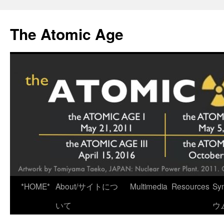
Skip
to
The Atomic Age
content
*HOME*
About/サイトにつ
Multimedia
Resources
Sy
いて
ウ