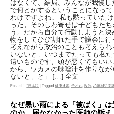
はなくて、結局、みんなが我慢し
で何とかするということになって
わけですよね。 私も黙っていた
った。そのしわ寄せは子どもたち
う。だから自分で行動しようと決
物をしてひび割れた手で議会に行
考えながら政治のことも考えられ
いないと、いつまでたっても私た
遠いものです。頭が悪くてもいい
から、ワカメの味噌汁を作りなが
ないと、と」 […] 全文
Posted in
*日本語
|
Tagged
健康被害
,
子ども
,
政治
,
柏崎刈羽原
なぜ黒い雨による「被ばく」は
のか 届かなかった医師の訴え v