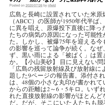
Posted on
2020/07/26
by
nfield
広島と長崎に設置されていた米原
（ABCC）の医師が1950年代半
に異を唱え、原爆投下直後に降っ
たちの病気の原因になった可能性
た。しかし、被爆75年を迎える今
の影響を巡って論争が続く。なぜ
ず、黒い雨による「被ばく」は置
か。【小山美砂】 目に見えない
「広島の残留放射線及び放射線に
題した9ページの報告書。添付さ
は、48個の小さな丸印が書かれて
からの距離は2～6・5キロ。いず
れた直接放射線の影響がほとんど
だ。だが、そこにいた人たちも脱