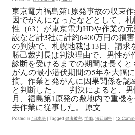
東京電力福島第1原発事故の収束
因でがんになったなどとして、札
性（63）が東京電力HDや作業の
設など計3社に計約6400万円の損
の判決で、札幌地裁は13日、請求
勝己裁判長は判決理由で、男性が
診断を受けるまでの期間は長くとも
がんの最小潜伏期間の5年を大幅
摘。作業と発がんに因果関係を認
と判断した。 判決によると、男性は
月、福島第1原発の敷地内で重機
去作業に従事した。 原文
Posted in
*日本語
|
Tagged
健康被害
,
労働
,
法廷闘争
|
12 Comm