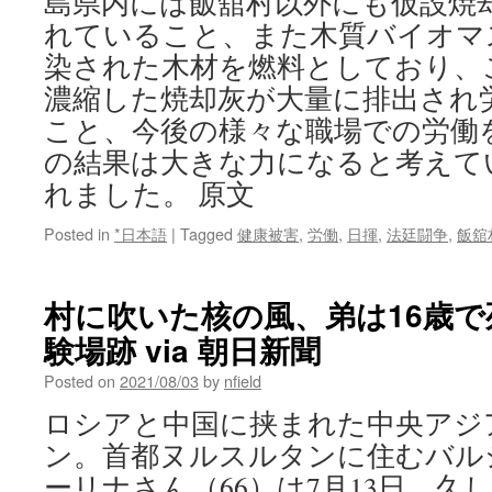
島県内には飯舘村以外にも仮設焼
れていること、また木質バイオマ
染された木材を燃料としており、
濃縮した焼却灰が大量に排出され
こと、今後の様々な職場での労働
の結果は大きな力になると考えて
れました。 原文
Posted in
*日本語
|
Tagged
健康被害
,
労働
,
日揮
,
法廷闘争
,
飯舘
村に吹いた核の風、弟は16歳
験場跡 via 朝日新聞
Posted on
2021/08/03
by
nfield
ロシアと中国に挟まれた中央アジ
ン。首都ヌルスルタンに住むバル
ーリナさん（66）は7月13日、久