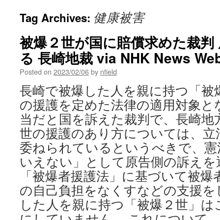
健康被害
Tag Archives:
被爆２世が国に賠償求めた裁判
る 長崎地裁 via NHK News We
Posted on
2023/02/06
by
nfield
長崎で被爆した人を親に持つ「被
の援護を定めた法律の適用対象と
当だと国を訴えた裁判で、長崎地
世の援護のあり方については、立
委ねられているというべきで、憲
いえない」として原告側の訴えを
「被爆者援護法」に基づいて被爆
の自己負担をなくすなどの支援を
した人を親に持つ「被爆２世」は
にしていません。 これについて