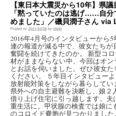
【東日本大震災から10年】県議
「黙っていたのは逃げ……自分
めました」／磯貝潤子さん via L
Posted on
2021/03/08
by
nfield
2016年4月号のインタビューから
連の報道が減る中で、彼女たちが
奮闘を続けてきたのか。 新型コ
材がままならない中、今回はオン
とお話を伺いました。ぜひ彼女た
ください。 ５年目インタビューよ
放射能対策をしながら暮らしてい
県外への自主避難を決断し、娘２
借り上げ住宅に引っ越します。夫
重生活に。甲状腺の検査では娘に
のコロイド嚢胞が見つかりました