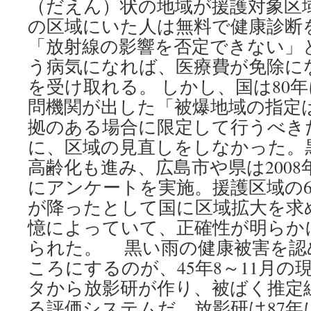
（だえん）状の地域が援護対象区
の区域にいた人は無料で健康診断
「放射線の影響を否定できない」と
う病気になれば、医療費が免除に
を受け取れる。 しかし、国は80
問機関が出した「被爆地域の指定
拠のある場合に限定して行うべき
に、区域の見直しをしなかった。
高齢化も進み、広島市や県は2008
にアンケートを実施。援護区域の
が降ったとして国に区域拡大を求め
憶によっていて、正確性が明らか
られた。 黒い雨の健康被害を認
ころにするのが、45年8～11月の
タから放影研が作り、被ばく推定
る評価システムだ。放影研は87