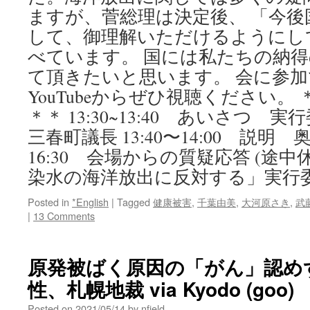
ますが、菅総理は決定後、 「今
して、御理解いただけるようにし
べています。 国には私たちの納
て頂きたいと思います。 会に参
YouTubeからぜひ視聴ください。
＊＊ 13:30~13:40 あいさつ
三春町議長 13:40〜14:00 説明 
16:30 会場からの質疑応答 (途中
染水の海洋放出に反対する」実行委
Posted in
*English
|
Tagged
健康被害
,
千葉由美
,
大河原さき
,
武
|
13 Comments
原発被ばく原因の「がん」認め
性、札幌地裁 via Kyodo (goo)
Posted on
2021/05/14
by
nfield