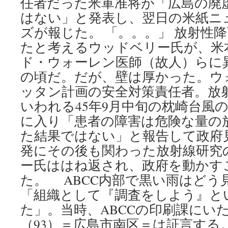
任者だった米軍准将が「広島の廃
はない」と発表し、翌日の米紙ニ
ズが報じた。 「。。。」 放射性
たと考えるウッドベリー氏が、米
ド・ウォーレン医師（故人）らに
の頃だ。だが、壁は厚かった。ウ
ッタン計画の安全対策責任者。放
いわれる45年9月中旬の枕崎台風
に入り「患者の障害は危険な量の
た結果ではない」と報告して政府
発にその後も関わった放射線研究
ー氏ははね返され、政府を動かす
た。 ABCC内部で黒い雨はどう
「組織として『調査をしよう』と
た」。当時、ABCCの印刷課にい
（93）＝広島市南区＝は証言する。