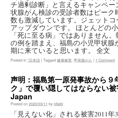
チ過剰診断」と言えるキャンペー
状腺がん検診の受診者数はピーク
数も激減しています。ジェットコ
アップダウンです。 ほとんどの
「死に至る病」ではありません。
の例を踏まえ、福島の小児甲状腺
期に来ていると思います。 全文
Posted in
*日本語
|
Tagged
健康被害
,
甲状腺がん
|
1 Comment
声明：福島第一原発事故から９
ク」で覆い隠してはならない被害の実
Japan
Posted on
2020/03/11
by
nfield
「見えない化」される被害2011年