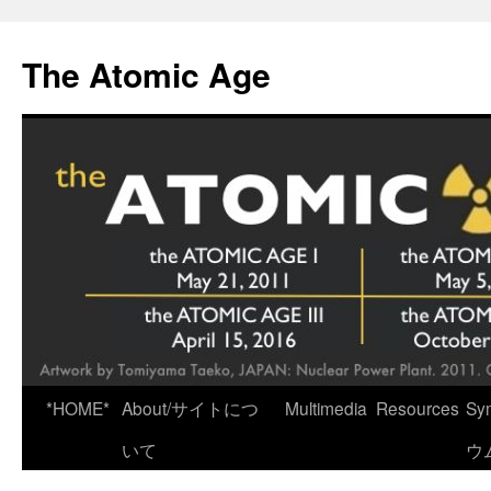
Skip
to
The Atomic Age
content
*HOME*
About/サイトにつ
Multimedia
Resources
Sy
いて
ウ