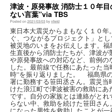
津波・原発事故 消防士１０年目
ない言葉”via TBS
Posted on
2021/03/03
by
nfield
東日本大震災からまもなく１０年
ぐ、つながるプロジェクト」とし
被災地のいまをお伝えします。福
生直後から消防士たちが、津波が
や原発事故への対応など、前例の
した。最前線で任務にあたった当
時”を振り返りました。 福島県
署に勤務する笹田丞さん。震災当
けた浪江町で津波被害の救助にあ
です。自分の家族とは連絡がとれ
らない中、救助を続けた笹田さん
になった男性を救助したことが一