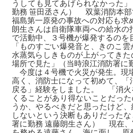
うしても見てあげられなかった」
勤務 笹田丞さん） 双葉消防本
福島第一原発の事故への対応も求
朗生さんは自衛隊車両への給水の
で活動中、３号機が爆発するの
「ものすごい爆発音と、きのこ雲
水蒸気らしきものが上がってきた
場所で見た」（当時浪江消防署に勤
今度は４号機で火災が発生。現
高く、消防士になって初めて、「
戻る」経験をしました。 「消火
くることがあり得ないことだった
うか、やるべきだと思ったけど、
しないという決断もありだったな
署に勤務 遠藤朗生さん） 現在
を務める遠藤さん。海に面し、原