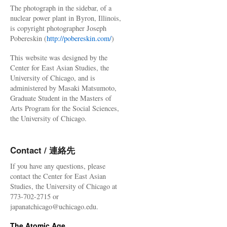
The photograph in the sidebar, of a
nuclear power plant in Byron, Illinois,
is copyright photographer Joseph
Pobereskin (
http://pobereskin.com/
)
This website was designed by the
Center for East Asian Studies, the
University of Chicago, and is
administered by Masaki Matsumoto,
Graduate Student in the Masters of
Arts Program for the Social Sciences,
the University of Chicago.
Contact / 連絡先
If you have any questions, please
contact the Center for East Asian
Studies, the University of Chicago at
773-702-2715 or
japanatchicago@uchicago.edu.
The Atomic Age