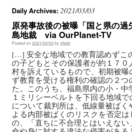
2021/03/03
Daily Archives:
原発事故後の被曝「国と県の過
島地裁 via OurPlanet-TV
Posted on
2021/03/03
by
nfield
[…] 安全な地域での教育認めず
の子どもとその保護者が約１７０
村を訴えているもので、初期被曝
ず教育を受ける権利の確認の２つ
た。このうち、福島県内の小・中
１ミリシーベルトを下回る地域で
について裁判所は、低線量被ばく
よる内部被ばくのリスクを否定は
の、「直ちに不合理とはいえない
命や身に対する違法な侵害がある