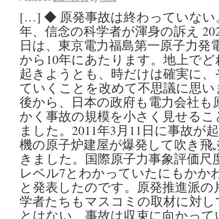
[…] ◆ 原発事故は終わっていな
年、信念の科学者が渾身の訴え 202
日は、東京電力福島第一原子力発
から10年にあたります。地上で
起きようとも、時だけは確実に、
ていくことを改めて不思議に思い
後から、日本の政府も電力会社も
かく事故の規模を小さく見せるこ
ました。2011年3月11日に事故が
機の原子炉建屋が爆発して吹き飛
きました。国際原子力事象評価尺
レベル7とわかっていたにもかか
と発表したのです。原発推進派の
学者たちもマスコミの取材に対し
とはない、事故は収束に向かって