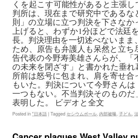
くを起こす可能性があると主張し
判所は、現在まで研究中であるな
則」の立場に立つ判決を下さなか
上げると、わずか1分ほどで法廷
長。判決理由を一切述べないまま
ため、原告も弁護人も呆然と立ち
告代表の今野寿美雄さんらが、「
の未来を閉ざす」と書かれた垂れ
所前は怒号に包まれ、肩を寄せ合
もいた。判決について今野さんは
一つもない。不当判決そのものだ
表明した。 ビデオと全文
Posted in
*日本語
|
Tagged
セシウムボール
,
内部被曝
,
子ども
,
Cancer plagues West Valley n