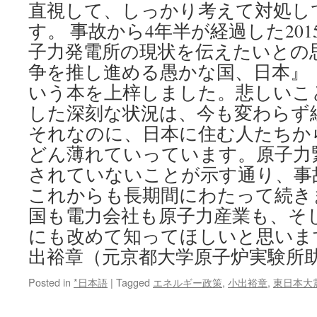
直視して、しっかり考えて対処し
す。 事故から4年半が経過した20
子力発電所の現状を伝えたいとの
争を推し進める愚かな国、日本』
いう本を上梓しました。悲しいこ
した深刻な状況は、今も変わらず
それなのに、日本に住む人たちか
どん薄れていっています。原子力
されていないことが示す通り、事
これからも長期間にわたって続き
国も電力会社も原子力産業も、そ
にも改めて知ってほしいと思いま
出裕章（元京都大学原子炉実験所助
Posted in
*日本語
|
Tagged
エネルギー政策
,
小出裕章
,
東日本大