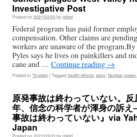
Investigative Post
Posted on
2021/03/03
by
nfield
Federal program has paid former employ
compensation. Other claims are pending
workers are unaware of the program.By
Pyles says he lives on painkillers and m
cane and …
Continue reading
→
Posted in
*English
|
Tagged
health effects
,
labor
,
Nuclear power
原発事故は終わっていない。反
年、信念の科学者が渾身の訴え
事故は終わっていない』via Yah
Japan
Posted on
2021/03/03
by
nfield