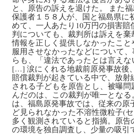
と、原告の訴えを退けた。 また
保護者１５８人が、国と福島県に
めて、一人あたり10万円の損害賠
判についても、裁判所は訴えを棄却。
情報を正しく提供しなかったこと
服用させなかったなどについて、
らも、「違法であったとは言えな
[…] 涙にくれる地裁前原発事故
賠償裁判が起きている中で、放射
される子どもを原告とし、被曝問
んだのは、この裁判が唯一となる
は、福島原発事故では、従来の原
ど見られなかった不溶性微粒子(セ
多く観測されていると指摘。原告
の環境を独自調査し、少量の吸引