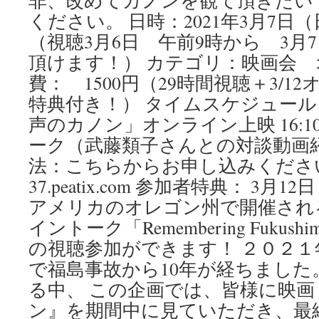
非、改めてカノンを観て頂きたい
ください。 日時：2021年3月7日（日）1
（視聴3月6日 午前9時から 3月
頂けます！） カテゴリ：映画会 
費： 1500円（29時間視聴＋3/
特典付き！） タイムスケジュール： 
声のカノン」オンライン上映 16:10
ーク（武藤類子さんとの対談動画紹介
法：こちらからお申し込みください。 htt
37.peatix.com 参加者特典： 3月1
アメリカのオレゴン州で開催され
イントーク「Remembering Fukushima 
の視聴参加ができます！ ２０２１年
で福島事故から10年が経ちました
る中、 この企画では、皆様に映
ン』を期間中に見ていただき、最終日