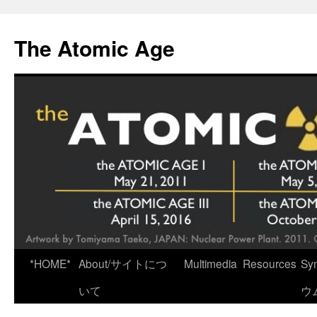
Skip
to
The Atomic Age
content
*HOME*
About/サイトにつ
Multimedia
Resources
Sy
いて
ウ