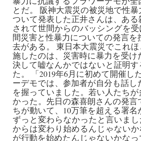
暴力に抗議するフラワーデモが全
とだ。 阪神大震災の被災地で性
ついて発表した正井さんは、ある
されて世間からのバッシングを受
間災害と性暴力についての発言を
去がある。 東日本大震災でこれ
施したのは、災害時に暴力を受け
決して嘘なんかではないと証明す
た。 「2019年6月に初めて開催
ーデモでは、参加者が自分も話し
を握っていました。若い人たちが
かった。先日の森喜朗さんの発言
ちが動いて、10万筆を超える署
ずっと変わらなかったと言いまし
からは変わり始めるんじゃないか
が行動を始めたんじゃないかなっ