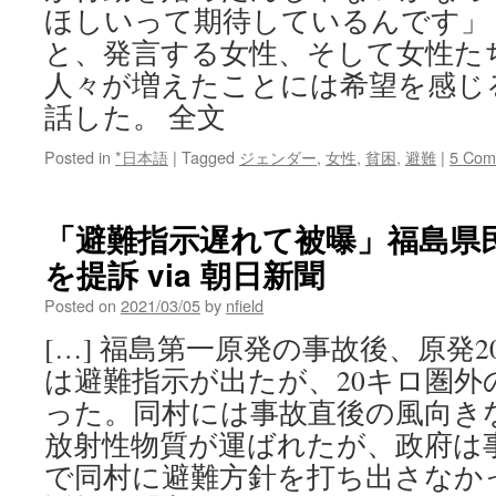
ほしいって期待しているんです」
と、発言する女性、そして女性た
人々が増えたことには希望を感じ
話した。 全文
Posted in
*日本語
|
Tagged
ジェンダー
,
女性
,
貧困
,
避難
|
5 Com
「避難指示遅れて被曝」福島県民
を提訴 via 朝日新聞
Posted on
2021/03/05
by
nfield
[…] 福島第一原発の事故後、原発
は避難指示が出たが、20キロ圏外
った。同村には事故直後の風向き
放射性物質が運ばれたが、政府は事
で同村に避難方針を打ち出さなか