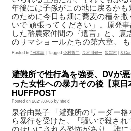
年後には子孫がこの地に戻るかも
のために今日も畑に蕎麦の種を撒
いで 頑張ってください」。原発
した酪農家仲間の『遺言』と、意
のサマショールたちの第六章。 
Posted in
*日本語
|
Tagged
今村哲二
,
長谷川健一
,
飯舘村
|
3 Co
避難所で性行為を強要、DVが
った女性への暴力その後【東日本大
HUFFPOST
Posted on
2021/03/05
by
nfield
泉谷由梨子 「避難所のリーダー格
ら暴行を受けた。『騒いで殺され
のせいにされる恐怖があり、誰に