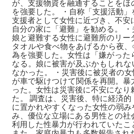
が、支援物資を融通することをほ
を強要した。 ・自称「支援活動
支援者として女性に近づき、不安
自分の家に「避難」を勧める。 
娘と避難する女性に避難所のリー
タオルや食べ物をあげるから夜、
為を強要した。女性は「嫌がった
なる。娘に被害が及ぶかもしれな
なかった。 ・災害後に被災者の
が車で駆けつけて関係を再開。暴
った。女性は災害後に不安になり
た。 調査は、災害後、特に経済的
に置かれやすくなった女性の弱み
み、優位な立場にある男性との社
利用した性暴力が行われていたこ
また、家庭内暴力も多数報告され