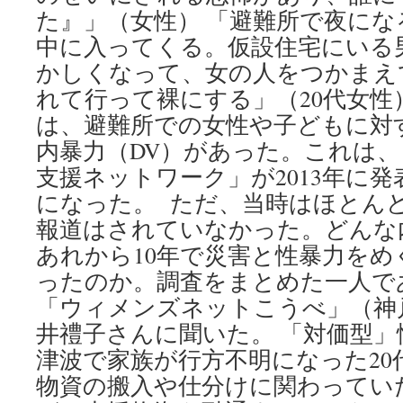
た』」（女性） 「避難所で夜に
中に入ってくる。仮設住宅にいる
かしくなって、女の人をつかまえ
れて行って裸にする」（20代女性
は、避難所での女性や子どもに対
内暴力（DV）があった。これは
支援ネットワーク」が2013年に
になった。 ただ、当時はほとん
報道はされていなかった。どんな
あれから10年で災害と性暴力を
ったのか。調査をまとめた一人であ
「ウィメンズネットこうべ」（神
井禮子さんに聞いた。 「対価型」性
津波で家族が行方不明になった20
物資の搬入や仕分けに関わってい