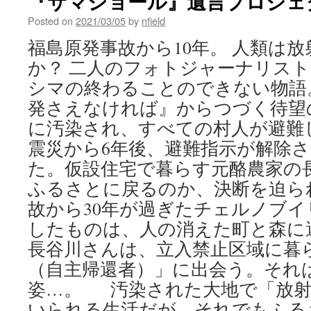
『サマショール』遺言プロジェ
Posted on
2021/03/05
by
nfield
福島原発事故から10年。 人類は
か？ 二人のフォトジャーナリスト
シマの終わることのできない物語。 
発さえなければ』からつづく待望
に汚染され、すべての村人が避難
震災から6年後、避難指示が解除
た。仮設住宅で暮らす元酪農家の
ふるさとに戻るのか、決断を迫ら
故から30年が過ぎたチェルノブ
したものは、人の消えた町と森に
長谷川さんは、立入禁止区域に暮
（自主帰還者）」に出会う。それ
姿…。 汚染された大地で「放射
いられる生活だが、それでもふるさと