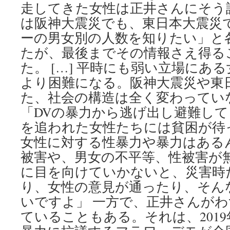
走してきた女性は正井さんにそう
は阪神大震災でも、東日本大震災
ーの男女別の人数を知りたい」と
たが、最後までその情報さえ得る
た。 […] 平時にも弱い立場にあ
より困難になる。阪神大震災や東
た、社会の構造は全く変わってい
「DVの暴力から逃げ出し避難し
を追われた女性たちには貧困が待
女性に対する性暴力や暴力はある
被害や、男女の不平等、性被害が
に目を向けていかないと、災害時
り、女性の意見が通ったり、そん
いですよ」 一方で、正井さんが
ていることもある。それは、201