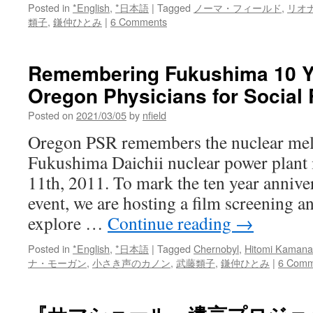
Posted in
*English
,
*日本語
|
Tagged
ノーマ・フィールド
,
リオ
類子
,
鎌仲ひとみ
|
6 Comments
Remembering Fukushima 10 Ye
Oregon Physicians for Social 
Posted on
2021/03/05
by
nfield
Oregon PSR remembers the nuclear mel
Fukushima Daichii nuclear power plant
11th, 2011. To mark the ten year anniver
event, we are hosting a film screening a
explore …
Continue reading
→
Posted in
*English
,
*日本語
|
Tagged
Chernobyl
,
Hitomi Kamana
ナ・モーガン
,
小さき声のカノン
,
武藤類子
,
鎌仲ひとみ
|
6 Comm