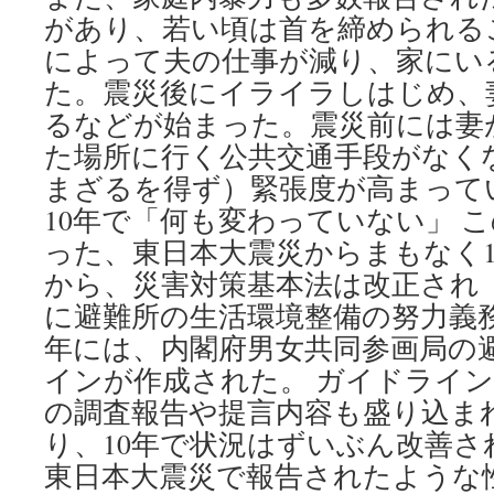
があり、若い頃は首を締められる
によって夫の仕事が減り、家にい
た。震災後にイライラしはじめ、
るなどが始まった。震災前には妻
た場所に行く公共交通手段がなく
まざるを得ず）緊張度が高まってい
10年で「何も変わっていない」 
った、東日本大震災からまもなく1
から、災害対策基本法は改正され（
に避難所の生活環境整備の努力義務
年には、内閣府男女共同参画局の
インが作成された。 ガイドライ
の調査報告や提言内容も盛り込ま
り、10年で状況はずいぶん改善
東日本大震災で報告されたような