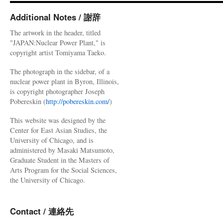
Additional Notes / 謝辞
The artwork in the header, titled
"JAPAN:Nuclear Power Plant," is
copyright artist Tomiyama Taeko.
The photograph in the sidebar, of a
nuclear power plant in Byron, Illinois,
is copyright photographer Joseph
Pobereskin (
http://pobereskin.com/
)
This website was designed by the
Center for East Asian Studies, the
University of Chicago, and is
administered by Masaki Matsumoto,
Graduate Student in the Masters of
Arts Program for the Social Sciences,
the University of Chicago.
Contact / 連絡先