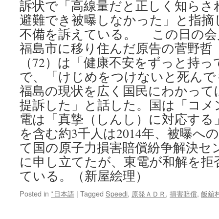
訴状で「高線量だと正しく知らさ
避難でき被曝しなかった」と指摘
不備を訴えている。 この日の会
福島市に移り住んだ原告の菅野哲
（72）は「健康不安をずっと持
で、「けじめをつけないと死んで
福島の現状を広く国民にわかって
提訴した」と話した。国は「コメ
電は「真摯（しんし）に対応する
を含む約3千人は2014年、被曝へ
て国の原子力損害賠償紛争解決セン
に申し立てたが、東電が和解を拒
ている。（新屋絵理）
Posted in
*日本語
|
Tagged
Speedi
,
原発ＡＤＲ
,
損害賠償
,
飯舘