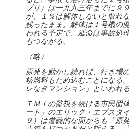
ブリ）は一九九三年までに９
が、１％は解体しないと取れ
残ったまま。解体は１号機の
われる予定で、延命は事故処
もつながる。
（略）
原発を動かし続れば、行き場
核燃料もため込むことになる
レなきマンション」といわれ
ＴＭＩの監視を続ける市民団
ート」のエリック・エプスタ
９）は道義的な面からも「原
止符を打つべきだと訴える。