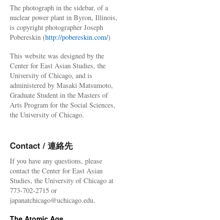
The photograph in the sidebar, of a
nuclear power plant in Byron, Illinois,
is copyright photographer Joseph
Pobereskin (
http://pobereskin.com/
)
This website was designed by the
Center for East Asian Studies, the
University of Chicago, and is
administered by Masaki Matsumoto,
Graduate Student in the Masters of
Arts Program for the Social Sciences,
the University of Chicago.
Contact / 連絡先
If you have any questions, please
contact the Center for East Asian
Studies, the University of Chicago at
773-702-2715 or
japanatchicago@uchicago.edu.
The Atomic Age