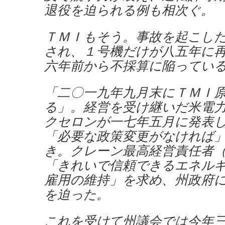
退役を迫られる例も相次ぐ。
ＴＭＩもそう。事故を起こし
され、１号機だけが八五年に
六年前から不採算に陥ってい
「二〇一九年九月末にＴＭＩ
る」。経営を受け継いだ米電
クセロンが一七年五月に発表
「必要な政策変更がなければ
き。クレーン最高経営責任者
「きれいで信頼できるエネル
雇用の維持」を求め、州政府
を迫った。
これを受けて州議会では今年