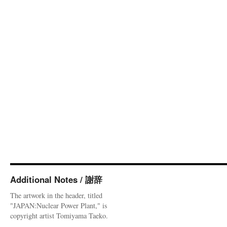
Additional Notes / 謝辞
The artwork in the header, titled
"JAPAN:Nuclear Power Plant," is
copyright artist Tomiyama Taeko.