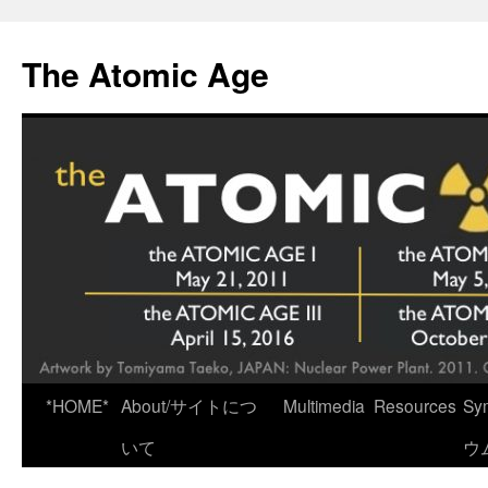
Skip
to
The Atomic Age
content
*HOME*
About/サイトにつ
Multimedia
Resources
Sy
いて
ウ