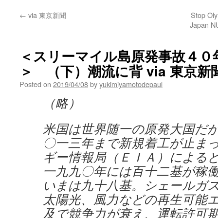
←
via 東京新聞
Stop Oly
Japan NU
＜スリーマイル島原発事故４０
＞ （下）潮流に背 via 東京新
Posted on
2019/04/08
by
yukimiyamotodepaul
（略）
米国は世界随一の原発大国だ
〇一三年まで新規着工が止ま
ギー情報局（ＥＩＡ）による
一九九〇年には百十二基が稼
いまは九十八基。シェールガ
太陽光、風力などの再生可能
及で競争力が衰え、運転許可