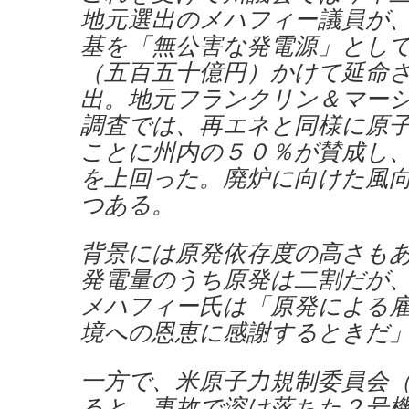
地元選出のメハフィー議員が
基を「無公害な発電源」とし
（五百五十億円）かけて延命
出。地元フランクリン＆マー
調査では、再エネと同様に原
ことに州内の５０％が賛成し
を上回った。廃炉に向けた風
つある。
背景には原発依存度の高さも
発電量のうち原発は二割だが
メハフィー氏は「原発による
境への恩恵に感謝するときだ
一方で、米原子力規制委員会
ると、事故で溶け落ちた２号