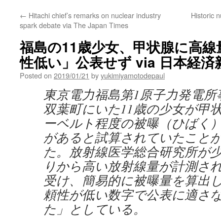
←
Hitachi chief’s remarks on nuclear industry
Historic 
spark debate via The Japan Times
福島の11歳少女、甲状腺に高線
性低い」公表せず via 日本経済
Posted on
2019/01/21
by
yukimiyamotodepaul
東京電力福島第1原子力発電所
双葉町にいた11歳の少女が甲状
ーベルト程度の被曝（ひばく
があると試算されていたことが
た。放射線医学総合研究所が
りから高い放射線量が計測さ
受け、簡易的に被曝量を算出
頼性が低い数字で公表に適さ
た」としている。