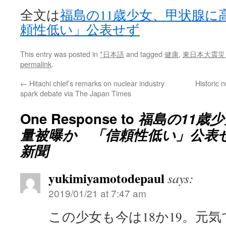
全文は
福島の11歳少女、甲状腺に
頼性低い」公表せず
This entry was posted in
*日本語
and tagged
健康
,
東日本大震災
permalink
.
←
Hitachi chief’s remarks on nuclear industry
Historic 
spark debate via The Japan Times
One Response to
福島の11歳
量被曝か 「信頼性低い」公表せず
新聞
yukimiyamotodepaul
says:
2019/01/21 at 7:47 am
この少女も今は18か19。元