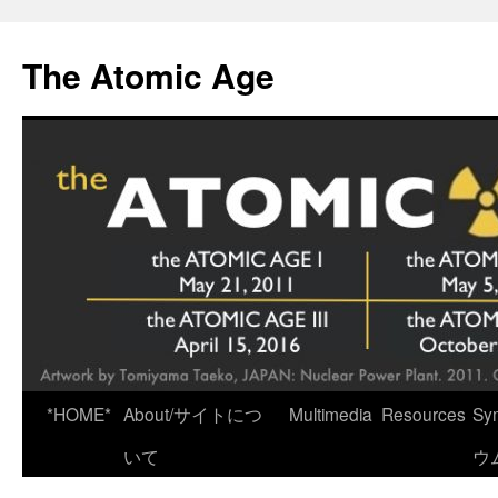
Skip
to
The Atomic Age
content
*HOME*
About/サイトにつ
Multimedia
Resources
Sy
いて
ウ