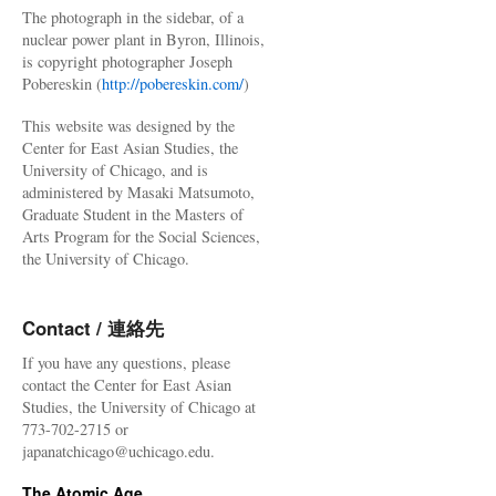
The photograph in the sidebar, of a
nuclear power plant in Byron, Illinois,
is copyright photographer Joseph
Pobereskin (
http://pobereskin.com/
)
This website was designed by the
Center for East Asian Studies, the
University of Chicago, and is
administered by Masaki Matsumoto,
Graduate Student in the Masters of
Arts Program for the Social Sciences,
the University of Chicago.
Contact / 連絡先
If you have any questions, please
contact the Center for East Asian
Studies, the University of Chicago at
773-702-2715 or
japanatchicago@uchicago.edu.
The Atomic Age