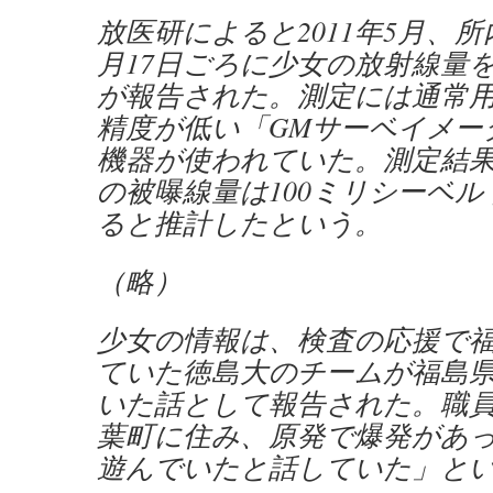
放医研によると2011年5月、
月17日ごろに少女の放射線量
が報告された。測定には通常
精度が低い「GMサーベイメー
機器が使われていた。測定結
の被曝線量は100ミリシーベ
ると推計したという。
（略）
少女の情報は、検査の応援で
ていた徳島大のチームが福島
いた話として報告された。職
葉町に住み、原発で爆発があ
遊んでいたと話していた」と