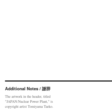
Additional Notes / 謝辞
The artwork in the header, titled
"JAPAN:Nuclear Power Plant," is
copyright artist Tomiyama Taeko.