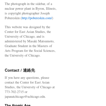
The photograph in the sidebar, of a
nuclear power plant in Byron, Illinois,
is copyright photographer Joseph
Pobereskin (
http://pobereskin.com/
)
This website was designed by the
Center for East Asian Studies, the
University of Chicago, and is
administered by Masaki Matsumoto,
Graduate Student in the Masters of
Arts Program for the Social Sciences,
the University of Chicago.
Contact / 連絡先
If you have any questions, please
contact the Center for East Asian
Studies, the University of Chicago at
773-702-2715 or
japanatchicago@uchicago.edu.
The Atomic Age