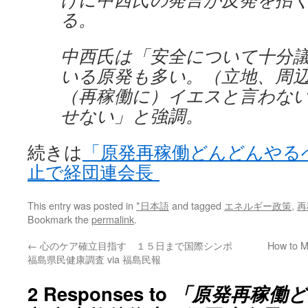
る。
中西氏は「安全について十分
いる原発も多い。（立地、周
（再稼働に）イエスと言わな
せない」と強調。
続きは
「原発再稼働どんどんやる
止で経団連会長
This entry was posted in
*日本語
and tagged
エネルギー政策
,
再
Bookmark the
permalink
.
←
心のケア確立目指す １５日まで国際シンポ
How to M
福島県民健康調査 via 福島民報
2 Responses to
「原発再稼働ど