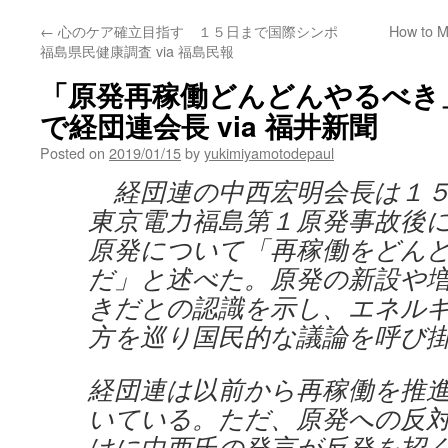
←
心のケア確立目指す １５日まで国際シンポ
How to M
福島県民健康調査 via 福島民報
「原発再稼働どんどんやるべき
で経団連会長 via 福井新聞
Posted on
2019/01/15
by
yukimiyamotodepaul
経団連の中西宏明会長は１５
東京電力福島第１原発事故後
原発について「再稼働をどん
だ」と述べた。原発の新設や
きだとの認識を示し、エネル
方を巡り国民的な議論を呼び
経団連は以前から再稼働を推
いている。ただ、原発への反
けに中西氏の発言が反発を招