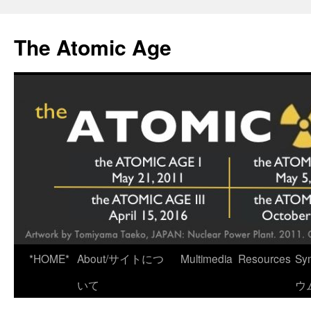
Skip
to
The Atomic Age
content
*HOME*
About/サイトにつ
Multimedia
Resources
Sy
いて
ウ