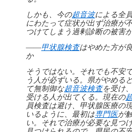
しかも、今の
超音波
による全
にわたって症状が出ず治療が
つけてしまう過剰診断の被害
――
甲状腺検査
はやめた方が
か
そうではない。それでも不安
う人が必ずいる。県がやめる
て無制御な
超音波検査
を受け
受ける人が出てくる。現在の
員検査は避け、甲状腺医療の
いるように、最初は
専門医
が
い。それで治療が必要な見つ
見つけられるので、県民の不