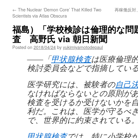
←
The Nuclear ‘Demon Core’ That Killed Two
再稼働反対
Scientists via Atlas Obscura
福島）「学校検診は倫理的な問
査 高野氏 via 朝日新聞
Posted on
2018/04/24
by
yukimiyamotodepaul
――「
甲状腺検査
は医療倫理
検討委員会などで指摘してい
医学研究には、被験者の
自己
なければならないとの原則が
検査を受けるか受けないかを
利だ。これは、医学が守るべ
で、世界的に約束されている
甲状腺検査
では、特に小学校