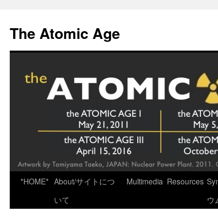
Skip
to
The Atomic Age
content
*HOME*
About/サイトにつ
Multimedia
Resources
Sy
いて
ウ