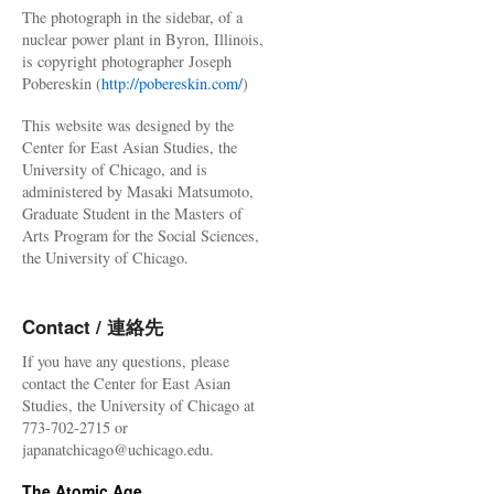
The photograph in the sidebar, of a
nuclear power plant in Byron, Illinois,
is copyright photographer Joseph
Pobereskin (
http://pobereskin.com/
)
This website was designed by the
Center for East Asian Studies, the
University of Chicago, and is
administered by Masaki Matsumoto,
Graduate Student in the Masters of
Arts Program for the Social Sciences,
the University of Chicago.
Contact / 連絡先
If you have any questions, please
contact the Center for East Asian
Studies, the University of Chicago at
773-702-2715 or
japanatchicago@uchicago.edu.
The Atomic Age