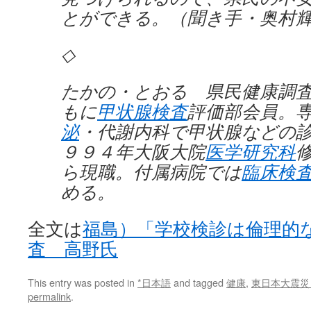
とができる。（聞き手・奥村
◇
たかの・とおる 県民健康調
もに
甲状腺検査
評価部会員。
泌
・代謝内科で甲状腺などの
９９４年大阪大院
医学研究科
ら現職。付属病院では
臨床検
める。
全文は
福島）「学校検診は倫理的
査 高野氏
This entry was posted in
*日本語
and tagged
健康
,
東日本大震災
permalink
.