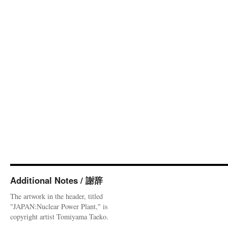
Additional Notes / 謝辞
The artwork in the header, titled
"JAPAN:Nuclear Power Plant," is
copyright artist Tomiyama Taeko.