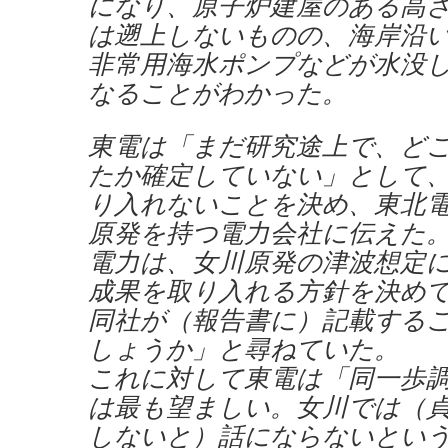
になり、原子炉建屋のある高さ
は遡上しないものの、海岸沿
非常用海水ポンプなどが水没
なることがわかった。
東電は「まだ研究途上で、ど
たか確定していない」として
り入れないことを決め、東北
原発を持つ電力会社に伝えた
電力は、女川原発の津波想定
成果を取り入れる方針を決め
同社が（報告書に）記載する
しょうか」と尋ねていた。
これに対して東電は「同一歩
は最も望ましい。女川では（
しないと）話にならないとい