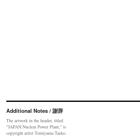
Additional Notes / 謝辞
The artwork in the header, titled
"JAPAN:Nuclear Power Plant," is
copyright artist Tomiyama Taeko.