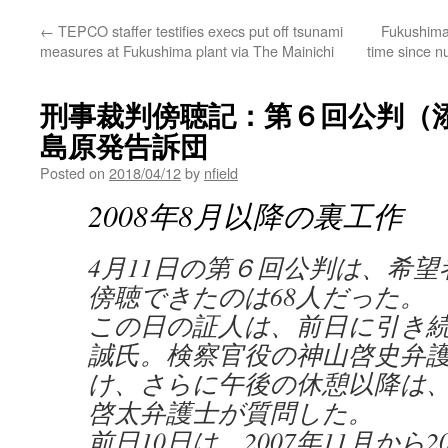
←
TEPCO staffer testifies execs put off tsunami
Fukushima 
measures at Fukushima plant via The Mainichi
time since n
刑事裁判傍聴記：第６回公判（添
島原発告訴団
Posted on
2018/04/12
by
nfield
2008年8月以降の裏工作
4月11日の第６回公判は、希望
傍聴できたのは68人だった。
この日の証人は、前日に引き
誠氏。検察官役の神山啓史弁
け、さらに午後の休憩以降は
啓太弁護士が質問した。
前日10日は、2007年11月から2