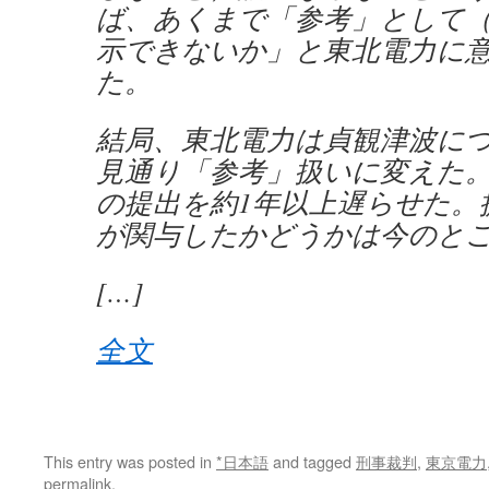
ば、あくまで「参考」として
示できないか」と東北電力に
た。
結局、東北電力は貞観津波に
見通り「参考」扱いに変えた
の提出を約1年以上遅らせた。
が関与したかどうかは今のと
[…]
全文
This entry was posted in
*日本語
and tagged
刑事裁判
,
東京電力
permalink
.