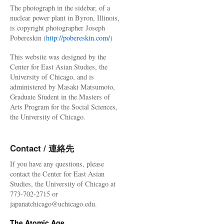
The photograph in the sidebar, of a
nuclear power plant in Byron, Illinois,
is copyright photographer Joseph
Pobereskin (
http://pobereskin.com/
)
This website was designed by the
Center for East Asian Studies, the
University of Chicago, and is
administered by Masaki Matsumoto,
Graduate Student in the Masters of
Arts Program for the Social Sciences,
the University of Chicago.
Contact / 連絡先
If you have any questions, please
contact the Center for East Asian
Studies, the University of Chicago at
773-702-2715 or
japanatchicago@uchicago.edu.
The Atomic Age