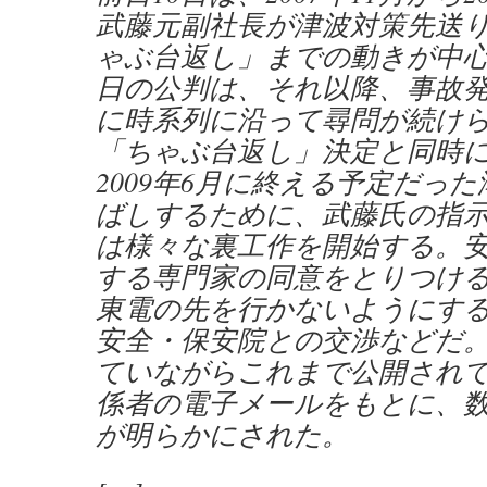
武藤元副社長が津波対策先送
ゃぶ台返し」までの動きが中
日の公判は、それ以降、事故
に時系列に沿って尋問が続け
「ちゃぶ台返し」決定と同時
2009年6月に終える予定だっ
ばしするために、武藤氏の指
は様々な裏工作を開始する。
する専門家の同意をとりつけ
東電の先を行かないようにす
安全・保安院との交渉などだ
ていながらこれまで公開され
係者の電子メールをもとに、
が明らかにされた。