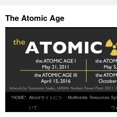
Skip
to
The Atomic Age
content
*HOME*
About/サイトにつ
Multimedia
Resources
Sy
いて
ウ