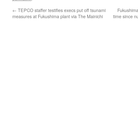
←
TEPCO staffer testifies execs put off tsunami
Fukushima 
measures at Fukushima plant via The Mainichi
time since n