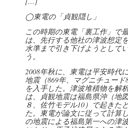
[…]
◯東電の「貞観隠し」
この時期の東電「裏工作」で
は、先行する他社の津波想定
水準まで引き下げようとして
う。
2008年秋に、東電は平安時代
地震（869年、マグニチュード8
を入手した。津波堆積物を解
は、貞観地震は福島県沖（地
８、佐竹モデル10）で起きた
た。東電が論文に従って計算
の地震による福島第一への津波