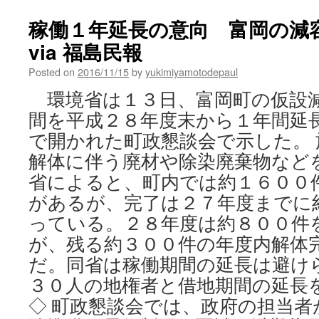
starts
in
稼働１年延長の意向 富岡の減
Fukushima
via 福島民報
on
intermediate
Posted on
2016/11/15
by
yukimiyamotodepaul
waste
facility
環境省は１３日、富岡町の仮設
via
間を平成２８年度末から１年間延
The
Asahi
で開かれた町政懇談会で示した。
Shimbun
解体に伴う廃材や除染廃棄物など
省によると、町内では約１６００
があるが、完了は２７年度までに
っている。２８年度は約８００件
が、残る約３００件の年度内解体
だ。同省は稼働期間の延長は避け
３０人の地権者と借地期間の延
◇ 町政懇談会では、政府の担当者