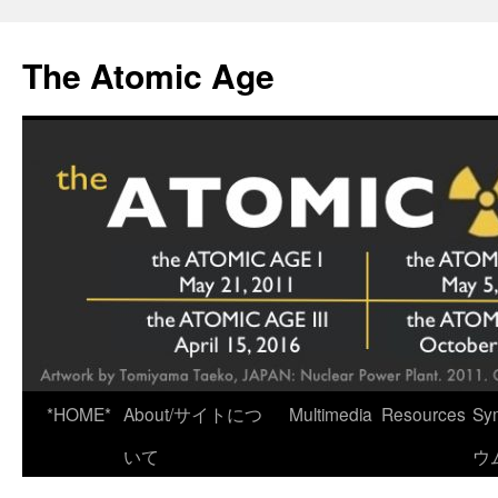
Skip
to
The Atomic Age
content
*HOME*
About/サイトにつ
Multimedia
Resources
Sy
いて
ウ