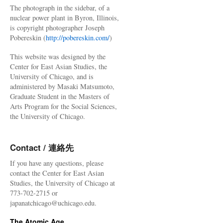
The photograph in the sidebar, of a
nuclear power plant in Byron, Illinois,
is copyright photographer Joseph
Pobereskin (
http://pobereskin.com/
)
This website was designed by the
Center for East Asian Studies, the
University of Chicago, and is
administered by Masaki Matsumoto,
Graduate Student in the Masters of
Arts Program for the Social Sciences,
the University of Chicago.
Contact / 連絡先
If you have any questions, please
contact the Center for East Asian
Studies, the University of Chicago at
773-702-2715 or
japanatchicago@uchicago.edu.
The Atomic Age