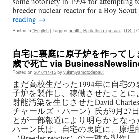
some notoriety in 1994 for attempting 
breeder nuclear reactor for a Boy Scout
reading
→
Posted in
*English
|
Tagged
health
,
Radiation exposure
,
U.S.
|
C
自宅に裏庭に原子炉を作ってし
歳で死亡 via BusinessNewslin
Posted on
2016/11/15
by
yukimiyamotodepaul
まだ高校生だった1994年に自宅
子炉を製作し、稼働させたことに
射能汚染を生じさせたDavid Charle
チャールズ・ハーン）氏が9月27
とが一部報道により明らかとなった
ハーン氏は、自宅の裏庭に、原理
（Breeder reactor）の一種を