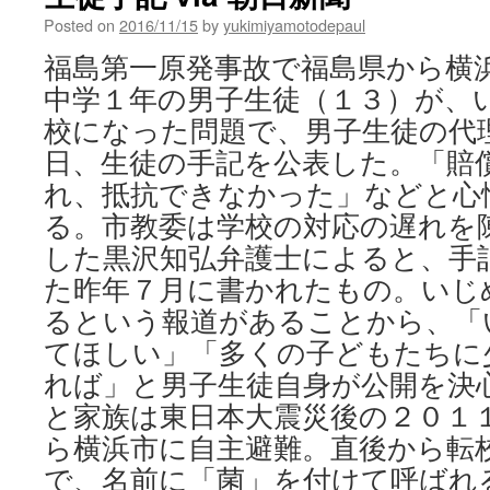
Posted on
2016/11/15
by
yukimiyamotodepaul
福島第一原発事故で福島県から横
中学１年の男子生徒（１３）が、
校になった問題で、男子生徒の代
日、生徒の手記を公表した。「賠
れ、抵抗できなかった」などと心
る。市教委は学校の対応の遅れを
した黒沢知弘弁護士によると、手
た昨年７月に書かれたもの。いじ
るという報道があることから、「
てほしい」「多くの子どもたちに
れば」と男子生徒自身が公開を決
と家族は東日本大震災後の２０１
ら横浜市に自主避難。直後から転
で、名前に「菌」を付けて呼ばれ