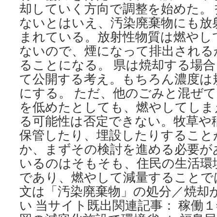
却していく方向で調整を始めた。
ないとはいえ、汚染廃棄物にも放
まれている。放射性物質は燃やし
ないので、煙になって排出される
ることになる。 県は焼却する場
て公開する考え。もちろん濃度は
にする。 ただ、他のごみと混ぜ
を低めたとしても、燃やしてしま
る可能性は否定できない。牧草や
保管したり、埋設したりすること
か、まずその検討を進める必要が
いるのはそもそも、住民の生活環
であり、燃やして減量することで
文は「汚染廃棄物」の処分／焼却
い 当サイト既出関連記事： 稼働