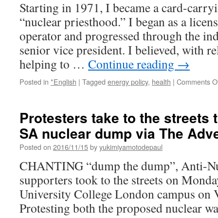
Starting in 1971, I became a card-carr
“nuclear priesthood.” I began as a licen
operator and progressed through the in
senior vice president. I believed, with re
helping to …
Continue reading
→
Posted in
*English
|
Tagged
energy policy
,
health
|
Comments Of
Protesters take to the streets 
SA nuclear dump via The Adve
Posted on
2016/11/15
by
yukimiyamotodepaul
CHANTING “dump the dump”, Anti-Nuc
supporters took to the streets on Monda
University College London campus on V
Protesting both the proposed nuclear was