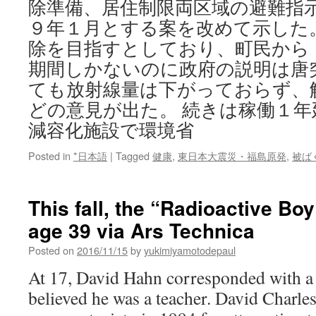
除準備、居住制限両区域の避難指
９年１月とする案を改めて示した
除を目指すとしており、町民から
期間しかないのに政府の説明は唐
ても放射線量は下がっておらず、
どの意見が出た。 続きは稼働１
減容化施設で環境省
Posted in
*日本語
|
Tagged
健康
,
東日本大震災・福島原発
,
被ば
This fall, the “Radioactive Boy
age 39 via Ars Technica
Posted on
2016/11/15
by
yukimiyamotodepaul
At 17, David Hahn corresponded with a 
believed he was a teacher. David Charl