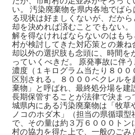
だが、市町村の足並みがそろって
い。 汚染廃棄物を県内各地でば
る現状は好ましくないが、だから
却を決めれば済むことでもない。
解を得なければならないのはもち
村が検討してきた対応策との兼ね
却以外の選択肢も念頭に、時間を
っていくべきだ。 原発事故に伴
濃度（１キログラム当たり８００
区別される。８０００ベクレルを
棄物」と呼ばれ、最終処分場を建
長期保管することが法律で決まって
城県内にある汚染廃棄物は「牧草
ノコのホダ木」（担当の県循環型
で、その量は約３万６０００トン
村の協力を得た上で、一般のごみ