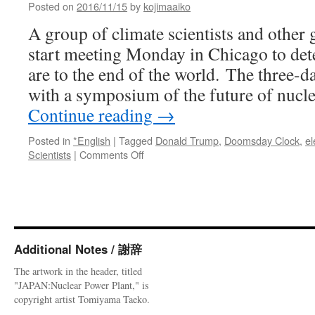
Posted on
2016/11/15
by
kojimaaiko
A group of climate scientists and other 
start meeting Monday in Chicago to de
are to the end of the world. The three-
with a symposium of the future of nucl
Continue reading
→
Posted in
*English
|
Tagged
Donald Trump
,
Doomsday Clock
,
el
on
Scientists
|
Comments Off
‘Doomsday
Clock’
Considers
Impact
Of
Donald
Additional Notes / 謝辞
Trump
via
The artwork in the header, titled
WBEZ
"JAPAN:Nuclear Power Plant," is
copyright artist Tomiyama Taeko.