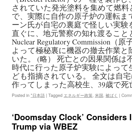
されていた発光塗料を集めて燃料
で、実際に自作の原子炉の運転ま
ーン氏が自宅の裏庭で怪しい実験
直ぐに、地元警察の知れ渡ること
Nuclear Regulatory Commiss
よって極秘裏に機器の撤去作業と
いた。 (略） 死亡との因果関係
時代に行った原子炉実験によって
ども指摘されている。 全文は自
作ってしまった高校生、39歳で死
Posted in
*日本語
|
Tagged
エネルギー政策
,
米国
,
被ばく
|
Comm
‘Doomsday Clock’ Considers 
Trump via WBEZ