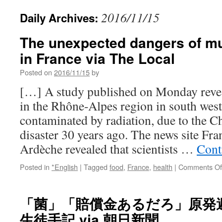
2016/11/15
Daily Archives:
The unexpected dangers of m
in France via The Local
Posted on
2016/11/15
by
[…] A study published on Monday reve
in the Rhône-Alpes region in south west 
contaminated by radiation, due to the C
disaster 30 years ago. The news site F
Ardèche revealed that scientists …
Cont
Posted in
*English
|
Tagged
food
,
France
,
health
|
Comments Of
「菌」「賠償金あるだろ」原
生徒手記 via 朝日新聞