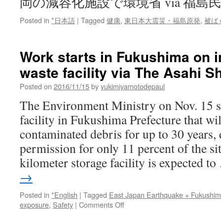
岡の減容化施設で環境省 via 福島
Posted in
*日本語
|
Tagged
健康
,
東日本大震災・福島原発
,
被ば
Work starts in Fukushima on i
waste facility via The Asahi 
Posted on
2016/11/15
by
yukimiyamotodepaul
The Environment Ministry on Nov. 15 st
facility in Fukushima Prefecture that wil
contaminated debris for up to 30 years, 
permission for only 11 percent of the si
kilometer storage facility is expected t
→
Posted in
*English
|
Tagged
East Japan Earthquake + Fukushi
on
exposure
,
Safety
|
Comments Off
Work