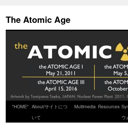
Skip
to
The Atomic Age
content
*HOME*
About/サイトにつ
Multimedia
Resources
Sy
いて
ウ