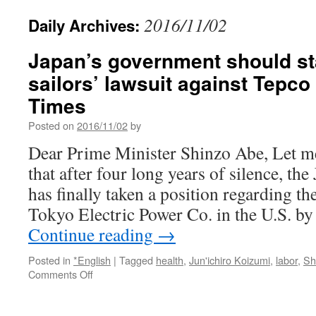
2016/11/02
Daily Archives:
Japan’s government should sta
sailors’ lawsuit against Tepco
Times
Posted on
2016/11/02
by
Dear Prime Minister Shinzo Abe, Let me
that after four long years of silence, t
has finally taken a position regarding the
Tokyo Electric Power Co. in the U.S. b
Continue reading
→
Posted in
*English
|
Tagged
health
,
Jun'ichiro Koizumi
,
labor
,
Sh
on
Comments Off
Japan’s
government
should