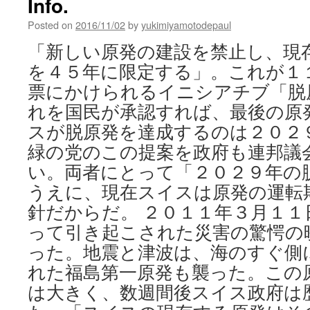
Info.
Posted on
2016/11/02
by
yukimiyamotodepaul
「新しい原発の建設を禁止し、現
を４５年に限定する」。これが１
票にかけられるイニシアチブ「脱
れを国民が承認すれば、最後の原
スが脱原発を達成するのは２０２
緑の党のこの提案を政府も連邦議
い。両者にとって「２０２９年の
うえに、現在スイスは原発の運転
針だからだ。 ２０１１年３月１１
って引き起こされた災害の驚愕の
った。地震と津波は、海のすぐ側
れた福島第一原発も襲った。この
は大きく、数週間後スイス政府は