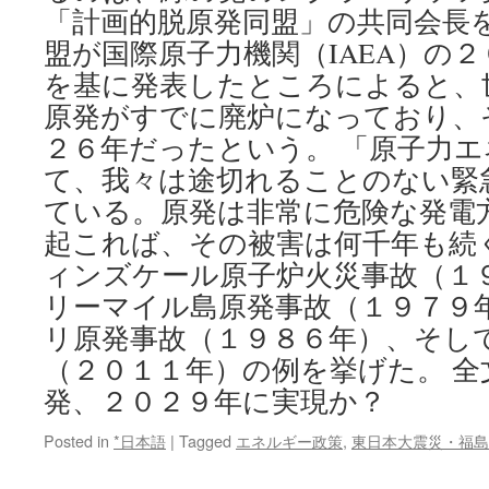
「計画的脱原発同盟」の共同会長を
盟が国際原子力機関（IAEA）の
を基に発表したところによると、
原発がすでに廃炉になっており、
２６年だったという。 「原子力
て、我々は途切れることのない緊
ている。原発は非常に危険な発電
起これば、その被害は何千年も続
ィンズケール原子炉火災事故（１
リーマイル島原発事故（１９７９
リ原発事故（１９８６年）、そし
（２０１１年）の例を挙げた。 全
発、２０２９年に実現か？
Posted in
*日本語
|
Tagged
エネルギー政策
,
東日本大震災・福島