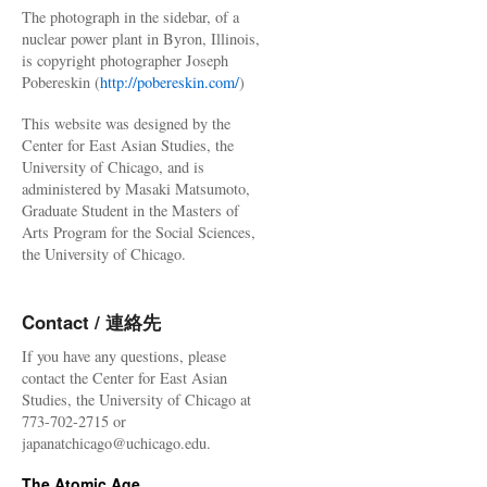
The photograph in the sidebar, of a
nuclear power plant in Byron, Illinois,
is copyright photographer Joseph
Pobereskin (
http://pobereskin.com/
)
This website was designed by the
Center for East Asian Studies, the
University of Chicago, and is
administered by Masaki Matsumoto,
Graduate Student in the Masters of
Arts Program for the Social Sciences,
the University of Chicago.
Contact / 連絡先
If you have any questions, please
contact the Center for East Asian
Studies, the University of Chicago at
773-702-2715 or
japanatchicago@uchicago.edu.
The Atomic Age