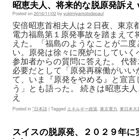
昭恵夫人、将来的な脱原発訴え via 
stay
out
Posted on
2016/11/02
by
yukimiyamotodepaul
of
安倍昭恵首相夫人は２日夜、東京
U.S.
sailors’
電力福島第１原発事故を踏まえて
lawsuit
えた。「福島のようなことが二度
against
Tepco
い。原発は徐々に廃炉にしていく
via
参加者からの質問に答えた。 代
The
必要だとして「原発再稼働がいい
Japan
Times
て、いま『原発をやめる』と宣言
う」とも語った。 続きは昭恵夫
え
Posted in
*日本語
|
Tagged
エネルギー政策
,
東京電力
,
東日本大
スイスの脱原発、２０２９年に実現か