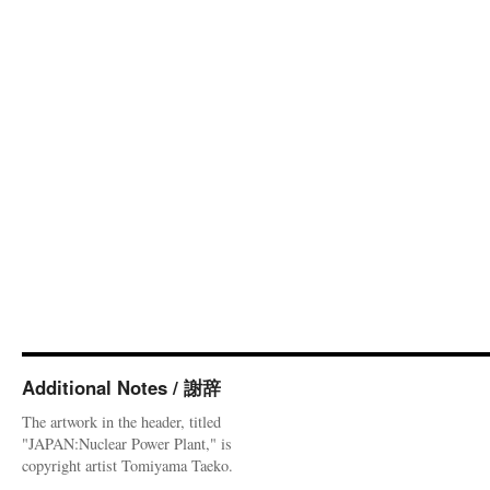
Additional Notes / 謝辞
The artwork in the header, titled
"JAPAN:Nuclear Power Plant," is
copyright artist Tomiyama Taeko.