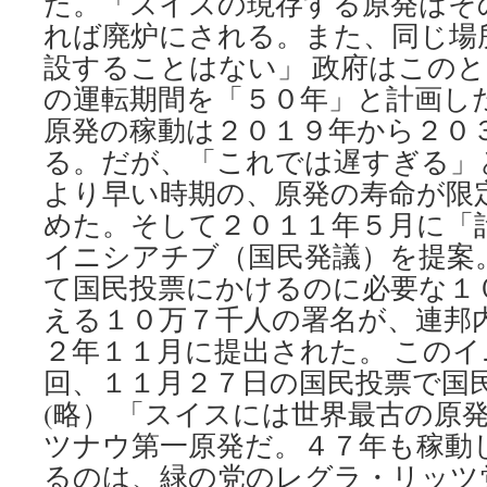
た。「スイスの現存する原発はそ
れば廃炉にされる。また、同じ場
設することはない」 政府はこの
の運転期間を「５０年」と計画し
原発の稼動は２０１９年から２０
る。だが、「これでは遅すぎる」
より早い時期の、原発の寿命が限
めた。そして２０１１年５月に「
イニシアチブ（国民発議）を提案
て国民投票にかけるのに必要な１
える１０万７千人の署名が、連邦
２年１１月に提出された。 この
回、１１月２７日の国民投票で国
(略） 「スイスには世界最古の原
ツナウ第一原発だ。４７年も稼動
るのは、緑の党のレグラ・リッツ