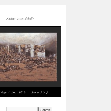
Nuclear issues globally
idge Project 2018
Links/リンク