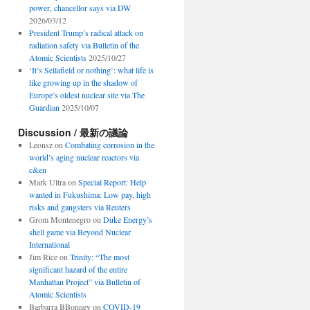
power, chancellor says via DW
2026/03/12
President Trump’s radical attack on
radiation safety via Bulletin of the
Atomic Scientists
2025/10/27
‘It’s Sellafield or nothing’: what life is
like growing up in the shadow of
Europe’s oldest nuclear site via The
Guardian
2025/10/07
Discussion / 最新の議論
Leonsz
on
Combating corrosion in the
world’s aging nuclear reactors via
c&en
Mark Ultra
on
Special Report: Help
wanted in Fukushima: Low pay, high
risks and gangsters via Reuters
Grom Montenegro
on
Duke Energy’s
shell game via Beyond Nuclear
International
Jim Rice
on
Trinity: “The most
significant hazard of the entire
Manhattan Project” via Bulletin of
Atomic Scientists
Barbarra BBonney
on
COVID-19