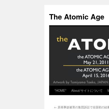
Skip
to
The Atomic Age
content
*HOME*
About/サイトについて
←
原発事故被害の集団訴訟で全国初の結審 