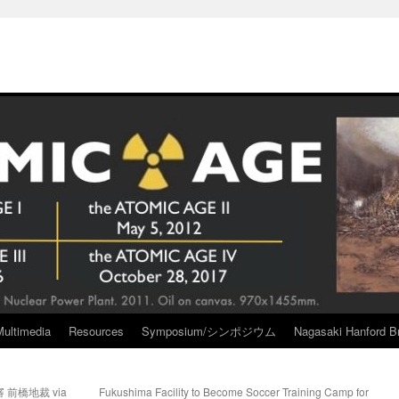
Multimedia
Resources
Symposium/シンポジウム
Nagasaki Hanford Br
前橋地裁 via
Fukushima Facility to Become Soccer Training Camp for