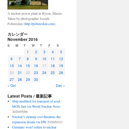
A nuclear power plant in Byron, Illinois.
Taken by photographer Joseph
Pobereskin (
http://pobereskin.com
).
カレンダー
November 2016
S
M
T
W
T
F
S
1
2
3
4
5
6
7
8
9
10
11
12
13
14
15
16
17
18
19
20
21
22
23
24
25
26
27
28
29
30
« Oct
Dec »
Latest Posts / 最新記事
Ship modified for transport of used
MOX fuel via World Nuclear News
2026/05/06
Nuclear’s cleanup cost threatens the
expansion dream via DW
2026/03/21
Germany won’t return to nuclear