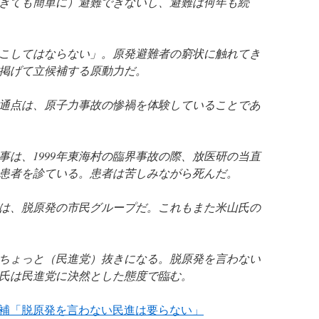
きても簡単に）避難できないし、避難は何年も続
こしてはならない」。原発避難者の窮状に触れてき
掲げて立候補する原動力だ。
通点は、原子力事故の惨禍を体験していることであ
事は、1999年東海村の臨界事故の際、放医研の当直
患者を診ている。患者は苦しみながら死んだ。
は、脱原発の市民グループだ。これもまた米山氏の
ちょっと（民進党）抜きになる。脱原発を言わない
氏は民進党に決然とした態度で臨む。
補「脱原発を言わない民進は要らない」