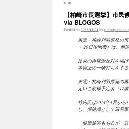
NHK
【柏崎市長選挙】市民
via BLOGOS
Posted on
2016/11/01
by
yukimiyamotod
東電・柏崎刈羽原発の再
・ 20日投開票）は、
原発の再稼働反対を掲げ
事実上の一騎打ちをする
東電・柏崎刈羽原発の再
えいこ候補予定者（47
竹内氏は2014年4月か
し、保健師として原発事
「健康被害もあるが、最