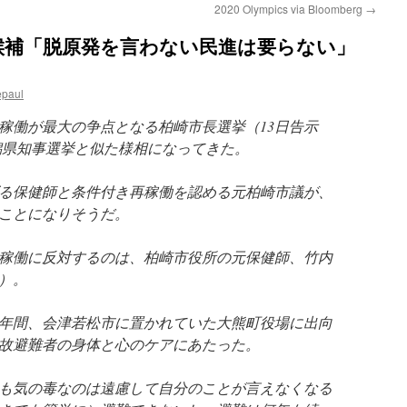
2020 Olympics via Bloomberg
→
候補「脱原発を言わない民進は要らない」
epaul
稼働が最大の争点となる柏崎市長選挙（13日告示
新潟県知事選挙と似た様相になってきた。
る保健師と条件付き再稼働を認める元柏崎市議が、
ことになりそうだ。
稼働に反対するのは、柏崎市役所の元保健師、竹内
歳）。
ら1年間、会津若松市に置かれていた大熊町役場に出向
故避難者の身体と心のケアにあたった。
も気の毒なのは遠慮して自分のことが言えなくなる