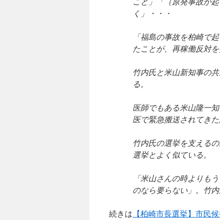
こと」「（原発事故が起
く」・・・
「福島の事故を柏崎で起
たことが、再稼働反対を
竹内氏と米山新知事の共
る。
医師でもある米山隆一知
医で緊急搬送されてきた
竹内氏の選挙を支えるの
選挙とよく似ている。
「米山さんの時よりもう
のなら要らない」。竹内
続きは
【柏崎市長選挙】市民候