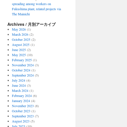
spreading among workers on
Fukushima plant, related projects via
The Mainichi
Archives / 月別アーカイブ
May 2026
(1)
March 2026
(2)
October 2025
(2)
August 2025
(1)
June 2025
(2)
May 2025
(10)
February 2025
(1)
November 2024
(3)
October 2024
(1)
September 2024
(5)
July 2024
(4)
June 2024
(3)
March 2024
(1)
February 2024
(6)
January 2024
(4)
November 2023
(8)
October 2023
(1)
September 2023
(7)
August 2023
(5)
July 2023
(10)