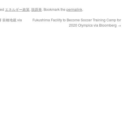
ged
エネルギー政策
,
脱原発
. Bookmark the
permalink
.
前橋地裁 via
Fukushima Facility to Become Soccer Training Camp for
2020 Olympics via Bloomberg
→