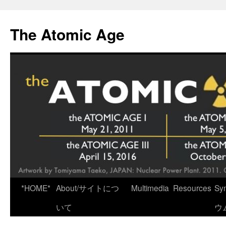
Skip
to
The Atomic Age
content
*HOME*
About/サイトにつ
Multimedia
Resources
Sy
いて
ウ