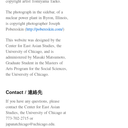
copyright artist Tomiyama Taeko.
The photograph in the sidebar, of a
nuclear power plant in Byron, Illinois,
is copyright photographer Joseph
Pobereskin (
http://pobereskin.com/
)
This website was designed by the
Center for East Asian Studies, the
University of Chicago, and is
administered by Masaki Matsumoto,
Graduate Student in the Masters of
Arts Program for the Social Sciences,
the University of Chicago.
Contact / 連絡先
If you have any questions, please
contact the Center for East Asian
Studies, the University of Chicago at
773-702-2715 or
japanatchicago@uchicago.edu.