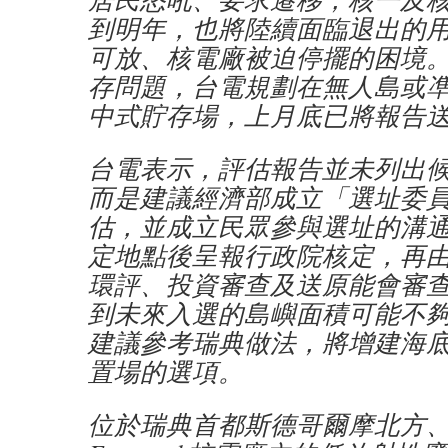
到明年，也將陸續面臨退出的
可放、核電廠被迫停擺的困境
存問題，台電規劃在無人島或
中式貯存場，上月底已將報告
台電表示，評估報告並未列出
而是建議經濟部成立「選址委
估，並成立民眾參與選址的溝
定地點後呈報行政院核定，再
環評、投資審查及送原能會審
到未來入選的島嶼面積可能不
建議參考瑞典做法，將增建海
置場的選項。
位於瑞典首都斯德哥爾摩北方