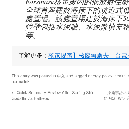
Forsmark核電廠內的低放射
全球首座建於海床下的坑道式
處置場。該處置場建於海床下5
障壁包括水泥牆、水泥漿填充
等。
了解更多
：
獨家揭露】核廢無處去　台電
This entry was posted in
中文
and tagged
energy policy
,
health
,
permalink
.
←
Quick Summary-Review After Seeing Shin
原発事故の
Godzilla via Patheos
に“帰れる”と