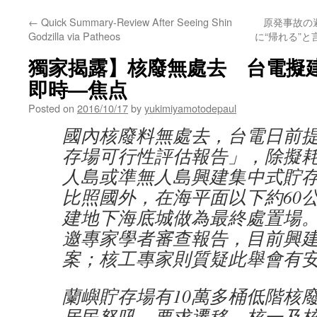
←
Quick Summary-Review After Seeing Shin
原発事故の
Godzilla via Patheos
に“帰れる”と
獨家揭露】核廢無處去 台電擬建海
即時—焦点
Posted on
2016/10/17
by
yukimiyamotodepaul
國內核廢料無處去，台電日前
存場可行性評估報告」，除擬耗
人島或準無人島興建集中式貯
比照國外，在海平面以下約60
建地下海底城做為最終處置場
邀專家學者審查報告，目前興
案；核工專家則質疑此舉會有
蘭嶼貯存場有10萬多桶低階核
居民怒吼、要求遷移，核一及