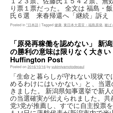
１２３票、佐藤氏１５４２票、無
ッ
り票１票だった。 全文は 福島・
ト
氏６選 来春帰還へ「継続」訴え
Posted in
*日本語
|
Tagged
健康
,
東日本大震災・福島原発
,
被ば
「原発再稼働を認めない」 新
の勝利の意味は限りなく大きい vi
Huffington Post
Posted on
2016/10/16
by
yukimiyamotodepaul
「生命と暮らしが守れない現状で
めるわけにはいかない」と、当選
きました。 新潟県知事選挙で新人の
の当選確実が伝えられました。共
党3党が推薦し、すでに自主投票
も14日に蓮舫代表が新潟市内で米