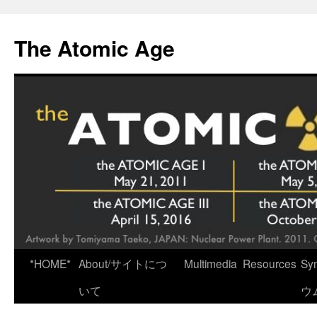
Skip
to
The Atomic Age
content
*HOME*
About/サイトにつ
Multimedia
Resources
Sy
いて
ウ