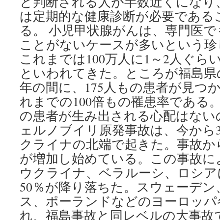
と判断される人が半数近くになり
は定期的な健康診断が必要である
る。 小児甲状腺がんは、専門医
ことがないケースが多いという珍
これまでは100万人に1～2人ぐら
といわれてきた。ところが福島県
年の間に、175人もの患者が見つ
れまでの100倍もの罹患率である
の患者が生み出される心配はない
ェルノブイリ原発事故は、今から30
クライナの北端で起きた。事故か
が増加し始めている。この事故に
ウクライナ、ベラルーシ、ロシア
50％が降り落ちた。スウェーデ
ス、ポーランドなどのヨーロッパ
れ、福島事故と同レベルの大事故