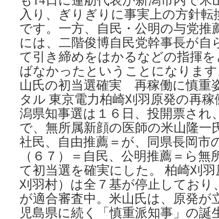
入り、ぎりぎりに事実上の方針転
です。一方、自民・公明の与党推薦の
には、二階俊博自民党幹事長が自
て引き締めをはかるなどの指揮を
ばなかったということになります
山氏の初当選確実 再稼働に慎重
タル 東京電力柏崎刈羽原発の再
潟県知事選は１６日、投開票され
で、無所属新顔の医師の米山隆一
社民、自由推薦＝が、同県長岡市
（６７）＝自民、公明推薦＝ら無
て初当選を確実にした。 柏崎刈羽
刈羽村）は全７基が停止しており
が適合審査中。米山氏は、原発が
児島県に続く「慎重派知事」の誕