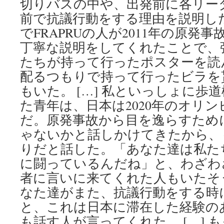
切りバスの中や、出発前に各リー
前で抗議行動をする理由を説明し
でFRAPRUの人が2011年の原発
丁寧な説明をしてくれたことで、
たちが持って行ったポスターを読
配るつもりで持って行ったビラを
もいた。 […] 私といっしょに歩
た青年は、日本は2020年のオリ
だ。原発事故から目を逸らすため
ゃないかと話しかけてきたから、
りだと話した。「あなた達は私た
に闘っているんだね」と、わざわ
者に言いに来てくれた人もいたそ
なた達がまた、抗議行動をする時
と、これは日本に滞在した経験の
も話す人が言ってくれた。 […] 