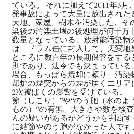
ている。 それに加えて2011年3
発事故によって大量に放出された
大地、家屋、樹木を汚染した。そ
染後の汚染土壌の後処理が何千万
数量となっている。放射能汚染物
は、ドラム缶に封入して、天変地
ところに数百年の長期保管をする
則であり、法令でも決まっている
場合、もっぱら焼却に頼り、汚染
却炉の煙突からの煙が届くエリア
2次被ばくの影響を受けている。 （
節（しこり）”や“のう胞（水のよ
もの）”の有無、大きさや数を検
んの疑いがあるかどうかを判断す
に結節やのう胞がなかった人でも