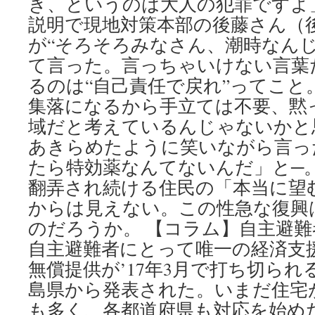
き、というのは大人の犯罪ですよ」
説明で現地対策本部の後藤さん（
が“そろそろみなさん、潮時なん
て言った。言っちゃいけない言葉
るのは“自己責任で戻れ”ってこと
集落になるから手立ては不要、黙
域だと考えているんじゃないかと
あきらめたように笑いながら言っ
たら特効薬なんてないんだ」と─。
翻弄され続ける住民の「本当に望
からは見えない。この性急な復興
のだろうか。 【コラム】自主避
自主避難者にとって唯一の経済支
無償提供が’17年3月で打ち切ら
島県から発表された。いまだ住宅
も多く、各都道府県も対応を始め