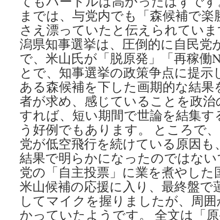
てもハードルは高かったはずです
までは、与党内でも「森候補で楽
さえ漂っていたと伝えられています
潟県知事選挙は、圧倒的に自民党
で、米山氏が「脱原発」「再稼働
とで、知事選挙の政策争点に提示
ある森候補を下した画期的な結果
者が求め、感じていることを政治
すれば、短い期間で世論を結集す
う好例でもあります。 ところで
党が低空飛行を続けている原因も
結果で明らかになったのではない
党の「自主投票」に業を煮やした
米山候補の応援に入り、最終盤で
してマイクを握りましたが、周囲
かっていたようです。 全文は「