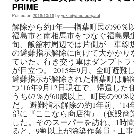
PRIME
Posted on
2016/10/16
by
yukimiyamotodepaul
解除から約1年──楢葉町民の90
福島市と南相馬市をつなぐ福島県道
旬、飯舘村周辺では片側が一車線
の避難指示解除に向けて大がかり
ていた。行き交う車はダンプトラ
が目立つ。 2015年9月、全町避
避難指示が解除された楢葉町は解
つ’16年9月12日現在で、帰還した
うち67％が60歳以上、町民の90
だ。 避難指示解除の約1年前、’1
部に『ここなら商店街』（仮設商
した。そのスーパーを訪れ、1時
ると、9割以上が除染作業員・工事