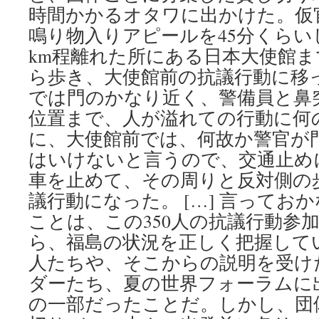
時間かかるオタワに出かけた。仮
鳴り物入りアピールを45分くら
km程離れた所にある日本大使館
ら歩き、大使館前の抗議行動に移
では門のかなり近く、警備員と鼻
位置まで、人が溢れての行動に何
に、大使館前では、何故か警官が
はいけないと言うので、交通止め
車を止めて、その周りと反対側の
議行動になった。 […] 言ってお
ことは、この350人の抗議行動参
ら、福島の状況を正しく把握してい
人たちや、そこからの説明を受け
ダーたち、夏の世界フォーラムに
の一部だったことだ。しかし、団