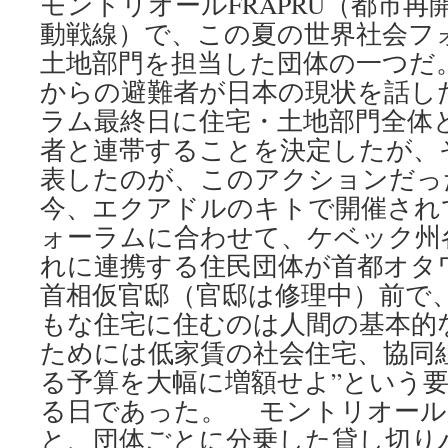
モントリオールFRAPRU（都市
動戦線）で、この夏の世界社会フ
土地部門を担当した団体の一つだ
からの避難者が日本の現状を話し
ラム最終日に住宅・土地部門全体
者と連帯することを決定したが、
表したのが、このアクションだっ
今、エクアドルのキトで開催され
ォーラムに合わせて、ケベック州各
れに連携する住民団体が首都オタ
首相仮官邸（官邸は修理中）前で
もな住宅に住むのは人間の基本的
ためには低家賃の社会住宅、協同
る予算を大幅に増額せよ”という
る日であった。 モントリオール
と、団体ごとに分乗した貸し切り