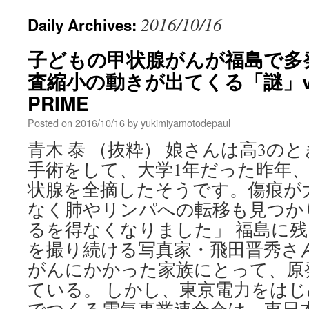
2016/10/16
Daily Archives:
子どもの甲状腺がんが福島で多
査縮小の動きが出てくる「謎」vi
PRIME
Posted on
2016/10/16
by
yukimiyamotodepaul
青木 泰 （抜粋） 娘さんは高3の
手術をして、大学1年だった昨年
状腺を全摘したそうです。傷痕が
なく肺やリンパへの転移も見つか
るを得なくなりました」 福島に
を撮り続ける写真家・飛田晋秀さ
がんにかかった家族にとって、原
ている。 しかし、東京電力をは