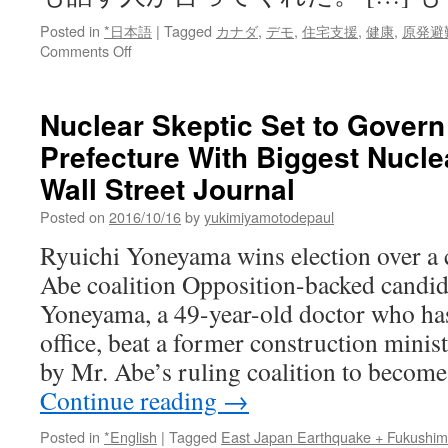
Posted in
*日本語
|
Tagged
カナダ
,
デモ
,
住宅支援
,
健康
,
原発避
on
Comments Off
原
発
避
Nuclear Skeptic Set to Gover
難
Prefecture With Biggest Nucle
者
住
Wall Street Journal
宅
支
Posted on
2016/10/16
by
yukimiyamotodepaul
援
Ryuichi Yoneyama wins election over a 
打
ち
Abe coalition Opposition-backed candid
切
Yoneyama, a 49-year-old doctor who has
り
反
office, beat a former construction minist
対！
by Mr. Abe’s ruling coalition to becom
～
カ
Continue reading
→
ナ
ダ
Posted in
*English
|
Tagged
East Japan Earthquake + Fukushi