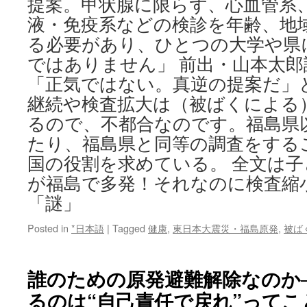
提案。甲状腺に限らず、心血管系
液・免疫系などの検診を年齢、地
る必要があり、ひとつの大学や県
ではありません」 前出・山本太
「正気ではない。真逆の提案だ」
継続や検査拡大は（被ばくによる
るので、不都合なのです。福島県
たり、福島県と同等の調査をする
国の役割を求めている。 全文は
が福島で多発！それなのに検査縮
「謎」
Posted in
*日本語
|
Tagged
健康
,
東日本大震災・福島原発
,
被ば
誰のための原発避難解除なのか
るのは“自己責任で戻れ”ってこと