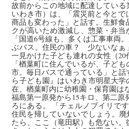
故前からこの地域に配達している業
いわき市）は、「震災前と今とで
商品も変わった」と話す。生鮮食
クが高いため激減し、惣菜・弁当
「国道6号線も、多くは工事車両
ぶバス。住民の車？ 少ないなぁ
一見かけた子ども連れの女性（20
「楢葉町に住んでいるが、子ども
市。毎日バスで通っている」と話
ら子ども園』はいわき市明星大学
在、楢葉町内に幼稚園・保育園はない
福島第一原発から15キロ、第二原
ろにある。 「チェルノブイリで
住民を帰していないでしょう。廃
たら、ここ（竜田駅）も危ない。