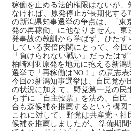
稼働を止める法的権限はないが、
なければ、原発停止が長期化する
の新潟県知事選挙の争点は、「東
発の再稼働」に他なりません。東
発事故の教訓から学ばず、ひたす
している安倍内閣にとって、今回
「負けられない戦い」だったはず
柏崎刈羽原発を地元に抱える新潟
選挙で「再稼働はNO！」の意志
今回の新潟知事選挙は、自民党が
の状況に加えて、野党第一党の民
らずに「自主投票」を決め、自民
合も森候補を推薦するという構図
これに対して、野党は共産党・社
候補を推薦しましたが、 準備期