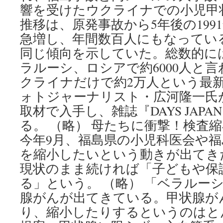
響を受けたウクライナでの小児甲
推移は、原発事故から5年後の199
急増し、年間数百人にもなってい
同じ傾向を示していた。総数的に
ラルーシ、ロシアで約6000人と
クライナだけで約2万人という最
ォトジャーナリスト・広河隆一氏
取材で入手し、雑誌『DAYS JAP
る。 （略） 母たちに衝撃！検査
今年9月、福島県の小児科医会や
を縮小したいという動きが出てき
現状のまま続ければ「子どもや保
る」という。 （略） 「ベラルー
腺がんが出てきている。甲状腺が
り、縮小したりするというのはと