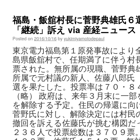
市
民
が
福島・飯舘村長に菅野典雄氏６
日
本
「継続」訴え via 産経ニュース
大
使
Posted on
2016/10/16
by
yukimiyamotodepaul
館
東京電力福島第１原発事故により
前
で
島県飯舘村で、任期満了に伴う村
抗
票された。無所属の現職、菅野典
議
所属で元村議の新人、佐藤八郎氏
ア
ク
選を果たした。投票率は７０・８
シ
（略） 政府は、来年３月末に一部
ョ
ン
を解除する予定。住民の帰還に向
via
菅野氏に対し、解除決定には村民
レ
ー
撤回を訴える佐藤氏が挑む構図だ
バ
２３６人で投票総数は３７０９票
ー
ネ