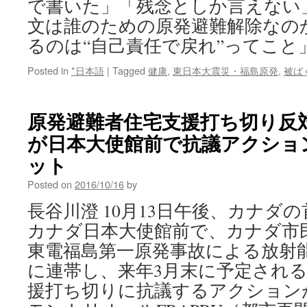
で書いた」「残念としか言えない
文は誰のための原発避難解除なの
るのは“自己責任で戻れ”ってこと
Posted in
*日本語
|
Tagged
健康
,
東日本大震災・福島原発
,
被ば
原発避難者住宅支援打ち切り反
が日本大使館前で抗議アクション
ット
Posted on
2016/10/16
by
長谷川澄 10月13日午後、カナダ
カナダ日本大使館前で、カナダ市民
東電福島第一原発事故による放射
に連帯し、来年3月末に予定され
援打ち切りに抗議するアクション