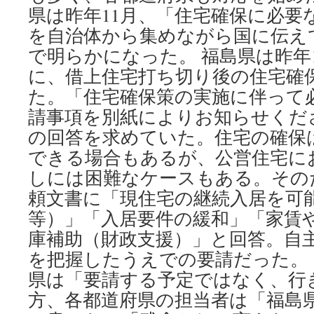
県は昨年11月、「住宅確保に必要
を自治体から集めながら国に伝え
で明らかになった。 福島県は昨年
に、借上住宅打ち切り後の住宅確
た。「住宅確保策の実施に伴って
請事項を別紙によりお知らせくださ
の回答を求めていた。住宅の確保
できる場合もあるが、公営住宅に
しには困難なケースもある。その
頼文書に「現住宅の継続入居を可
等）」「入居要件の緩和」「家賃
庫補助（財政支援）」と回答。自
を把握したうえでの要請だった。
県は「要請する予定ではなく、行
方、各都道府県の担当者は「福島