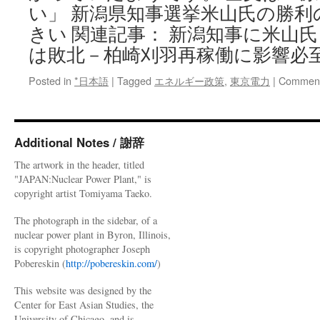
い」 新潟県知事選挙米山氏の勝利
きい 関連記事： 新潟知事に米山
は敗北－柏崎刈羽再稼働に影響必至 via 
Posted in
*日本語
|
Tagged
エネルギー政策
,
東京電力
|
Comment
Additional Notes / 謝辞
The artwork in the header, titled
"JAPAN:Nuclear Power Plant," is
copyright artist Tomiyama Taeko.
The photograph in the sidebar, of a
nuclear power plant in Byron, Illinois,
is copyright photographer Joseph
Pobereskin (
http://pobereskin.com/
)
This website was designed by the
Center for East Asian Studies, the
University of Chicago, and is