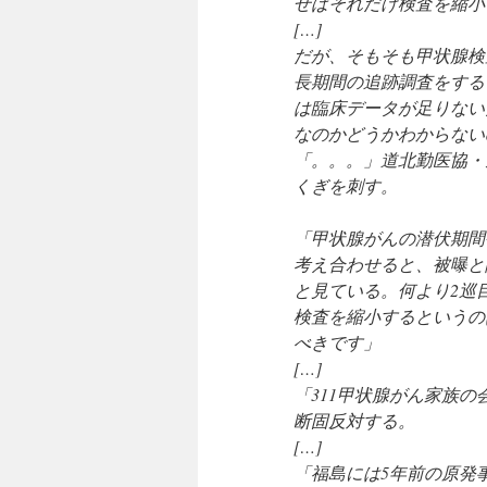
せばそれだけ検査を縮小
[…]
だが、そもそも甲状腺検
長期間の追跡調査をする
は臨床データが足りない
なのかどうかわからない
「。。。」道北勤医協・
くぎを刺す。
「甲状腺がんの潜伏期間
考え合わせると、被曝と
と見ている。何より2巡
検査を縮小するというの
べきです」
[…]
「311甲状腺がん家族
断固反対する。
[…]
「福島には5年前の原発