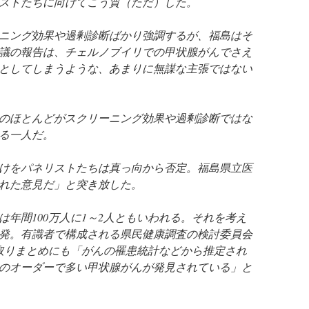
ストたちに向けてこう質（ただ）した。
ニング効果や過剰診断ばかり強調するが、福島はそ
議の報告は、チェルノブイリでの甲状腺がんでさえ
としてしまうような、あまりに無謀な主張ではない
のほとんどがスクリーニング効果や過剰診断ではな
る一人だ。
けをパネリストたちは真っ向から否定。福島県立医
れた意見だ」と突き放した。
は年間100万人に1～2人ともいわれる。それを考え
発。有識者で構成される県民健康調査の検討委員会
取りまとめにも「がんの罹患統計などから推定され
のオーダーで多い甲状腺がんが発見されている」と