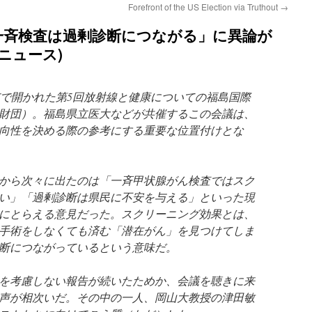
Forefront of the US Election via Truthout
→
一斉検査は過剰診断につながる」に異論が
tyニュース)
福島市で開かれた第5回放射線と健康についての福島国際
財団）。福島県立医大などが共催するこの会議は、
向性を決める際の参考にする重要な位置付けとな
から次々に出たのは「一斉甲状腺がん検査ではスク
い」「過剰診断は県民に不安を与える」といった現
にとらえる意見だった。スクリーニング効果とは、
手術をしなくても済む「潜在がん」を見つけてしま
断につながっているという意味だ。
を考慮しない報告が続いたためか、会議を聴きに来
声が相次いだ。その中の一人、岡山大教授の津田敏