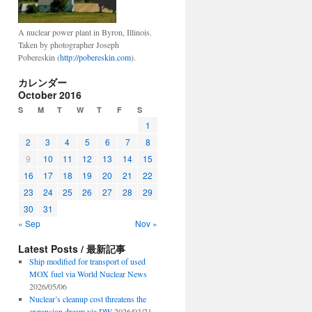
A nuclear power plant in Byron, Illinois.
Taken by photographer Joseph
Pobereskin (
http://pobereskin.com
).
カレンダー
October 2016
S
M
T
W
T
F
S
1
2
3
4
5
6
7
8
9
10
11
12
13
14
15
16
17
18
19
20
21
22
23
24
25
26
27
28
29
30
31
« Sep
Nov »
Latest Posts / 最新記事
Ship modified for transport of used
MOX fuel via World Nuclear News
2026/05/06
Nuclear’s cleanup cost threatens the
expansion dream via DW
2026/03/21