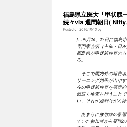
福島県立医大「甲状腺
続々via 週間朝日( Nif
Posted on
2016/10/13
by
[…]9月26、27日に
専門家会議（主催・日本
福島県が甲状腺検査の方
る。
そこで国内外の報告者
リーニング効果が出やす
在の甲状腺検査を否定的
幅広く検査を行うことで
い、それが過剰ながん診
あまりに放射線の影響
ていた参加者から疑問の