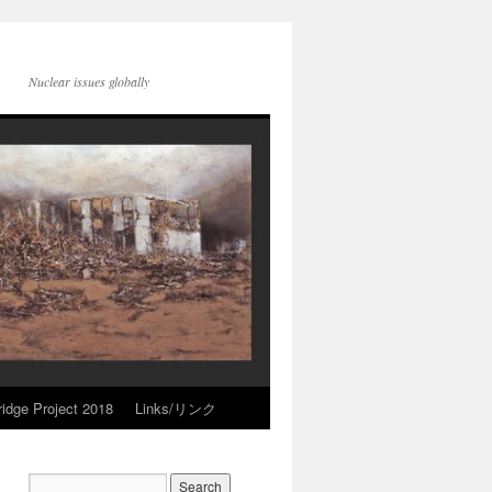
Nuclear issues globally
idge Project 2018
Links/リンク