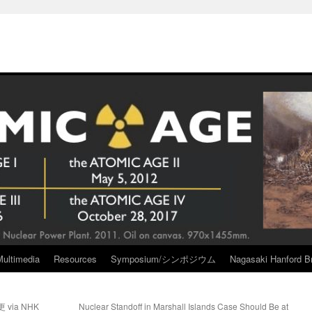
Multimedia
Resources
Symposium/シンポジウム
Nagasaki Hanford Br
ia NHK
Nuclear Standoff in Marshall Islands Case Should Be at