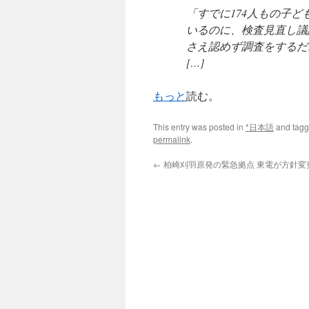
「すでに174人もの子
いるのに、検査見直し議
さえ認めず調査をするだ
[…]
もっと
読む。
This entry was posted in
*日本語
and tag
permalink
.
←
柏崎刈羽原発の緊急拠点 東電が方針変更 v