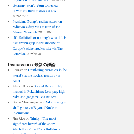
Germany won’t return to nuclear
power, chancellor says via DW
2026/03/12
President Trump’s radical attack on
radiation safety via Bulletin of the
Atomic Scientists
2025/10/27
‘It’s Sellafield or nothing’: what life is
like growing up in the shadow of
Europe’s oldest nuclear site via The
Guardian
2025/10/07
Discussion / 最新の議論
Leonsz
on
Combating corrosion in the
world’s aging nuclear reactors via
c&en
Mark Ultra
on
Special Report: Help
wanted in Fukushima: Low pay, high
risks and gangsters via Reuters
Grom Montenegro
on
Duke Energy’s
shell game via Beyond Nuclear
International
Jim Rice
on
Trinity: “The most
significant hazard of the entire
Manhattan Project” via Bulletin of