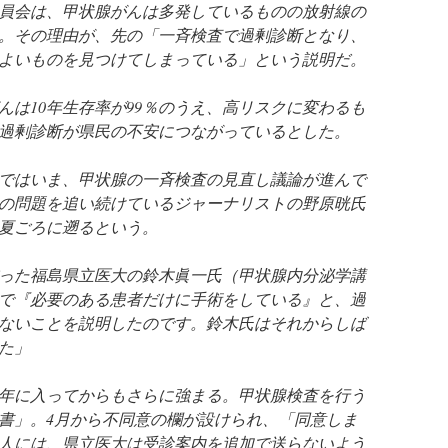
員会は、甲状腺がんは多発しているものの放射線の
。その理由が、先の「一斉検査で過剰診断となり、
よいものを見つけてしまっている」という説明だ。
んは10年生存率が99％のうえ、高リスクに変わるも
過剰診断が県民の不安につながっているとした。
ではいま、甲状腺の一斉検査の見直し議論が進んで
の問題を追い続けているジャーナリストの野原晄氏
の夏ごろに遡るという。
った福島県立医大の鈴木眞一氏（甲状腺内分泌学講
で『必要のある患者だけに手術をしている』と、過
ないことを説明したのです。鈴木氏はそれからしば
た」
年に入ってからもさらに強まる。甲状腺検査を行う
書」。4月から不同意の欄が設けられ、「同意しま
人には、県立医大は受診案内を追加で送らないよう