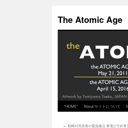
Skip
to
The Atomic Age
content
*HOME*
About/サイトについて
←
柏崎刈羽原発の緊急拠点 東電が方針変更 v