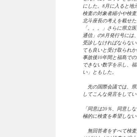
にした。8月に入ると地
検査の対象者縮小や検査
北斗座長の考えを載せた
「。。。」さらに県立医
通信」の8月発行号には
受診しなければならない
ても良いと受け取られか
事故後10年間と福島で
できない数字を示し、福
い」ともした。
先の国際会議では、県
してこんな発言をしてい
「同意は20％、同意しな
極的に検査を希望しない
無回答者をすべて検査