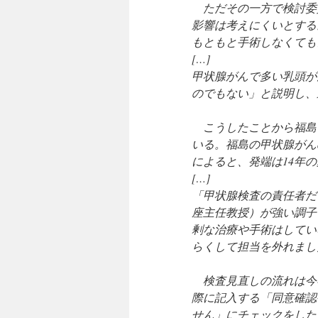
ただその一方で検討委
影響は考えにくいとする
もともと手術しなくても
[…]
甲状腺がんで多い乳頭が
のでもない」と説明し、
こうしたことから福島
いる。福島の甲状腺がん
によると、発端は14年
[…]
「甲状腺検査の責任者だ
座主任教授）が強い調子
剰な治療や手術はしてい
らくして担当を外れまし
検査見直しの流れは今
際に記入する「同意確認
せん」にチェックをした