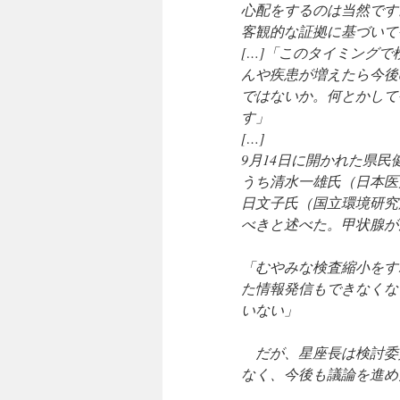
心配をするのは当然です
客観的な証拠に基づいて
[…]「このタイミング
んや疾患が増えたら今後
ではないか。何とかして
す」
[…]
9月14日に開かれた県
うち清水一雄氏（日本医
日文子氏（国立環境研究
べきと述べた。甲状腺が
「むやみな検査縮小をす
た情報発信もできなくな
いない」
だが、星座長は検討委
なく、今後も議論を進め