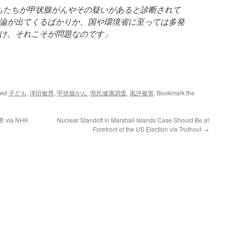
どもたちが甲状腺がんやその疑いがあると診断されて
論が出てくるばかりか、国や環境省に至っては多発
け。それこそが問題なのです」
ged
子ども
,
津田敏秀
,
甲状腺がん
,
県民健康調査
,
風評被害
. Bookmark the
ia NHK
Nuclear Standoff in Marshall Islands Case Should Be at
Forefront of the US Election via Truthout
→