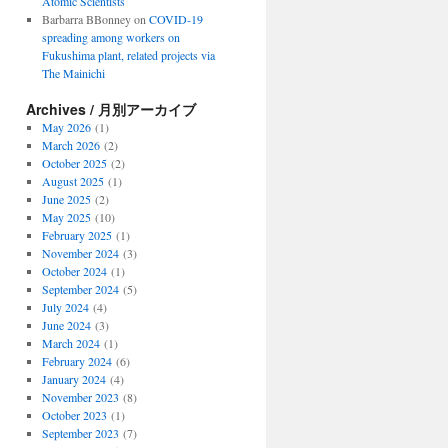
Atomic Scientists
Barbarra BBonney
on
COVID-19
spreading among workers on
Fukushima plant, related projects via
The Mainichi
Archives / 月別アーカイブ
May 2026
(1)
March 2026
(2)
October 2025
(2)
August 2025
(1)
June 2025
(2)
May 2025
(10)
February 2025
(1)
November 2024
(3)
October 2024
(1)
September 2024
(5)
July 2024
(4)
June 2024
(3)
March 2024
(1)
February 2024
(6)
January 2024
(4)
November 2023
(8)
October 2023
(1)
September 2023
(7)