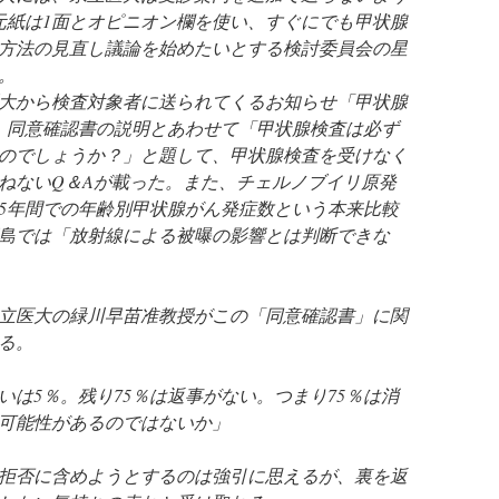
元紙は1面とオピニオン欄を使い、すぐにでも甲状腺
方法の見直し議論を始めたいとする検討委員会の星
。
大から検査対象者に送られてくるお知らせ「甲状腺
、同意確認書の説明とあわせて「甲状腺検査は必ず
のでしょうか？」と題して、甲状腺検査を受けなく
ねないQ＆Aが載った。また、チェルノブイリ原発
の5年間での年齢別甲状腺がん発症数という本来比較
島では「放射線による被曝の影響とは判断できな
立医大の緑川早苗准教授がこの「同意確認書」に関
る。
いは5％。残り75％は返事がない。つまり75％は消
可能性があるのではないか」
拒否に含めようとするのは強引に思えるが、裏を返