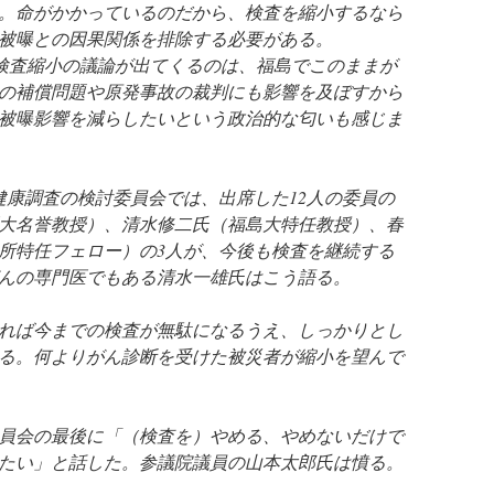
。命がかかっているのだから、検査を縮小するなら
被曝との因果関係を排除する必要がある。
で検査縮小の議論が出てくるのは、福島でこのままが
の補償問題や原発事故の裁判にも影響を及ぼすから
被曝影響を減らしたいという政治的な匂いも感じま
民健康調査の検討委員会では、出席した12人の委員の
大名誉教授）、清水修二氏（福島大特任教授）、春
所特任フェロー）の3人が、今後も検査を継続する
んの専門医でもある清水一雄氏はこう語る。
れば今までの検査が無駄になるうえ、しっかりとし
る。何よりがん診断を受けた被災者が縮小を望んで
員会の最後に「（検査を）やめる、やめないだけで
たい」と話した。参議院議員の山本太郎氏は憤る。