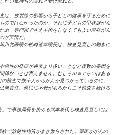
したい気持ちの表れと受け取れる。
査は、放射線の影響から子どもの健康を守るために
ものではなかったのか。それに子どもの甲状腺がん
ため、専門家でさえ手術をしなくてもよい潜在がん
のが実情だ。
旭川北医院の松崎道幸院長は、検査見直しの動きに
や男性の発症が通常より多いことなど複数の要因を
関係ないとは言えません。むしろ70％ぐらいはある
目の検査で数十人からがんが見つかっているのに、
は無責任。県民に不安があるからこそ検査を続ける
の会」で事務局長を務める武本泰氏も検査見直しには
事故で放射性物質がまき散らされた。県民ががんの