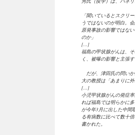
秀氏（疫学）は、パネリ
「聞いているとスクリー
うではないのが明白。会
原発事故の影響ではない
のか」
[…]
福島の甲状腺がんは、そ
く、被曝の影響と主張す
だが、津田氏の問いか
大の教授は「あまりに外
[…]
小児甲状腺がんの発症率
れば福島では明らかに多
が今年3月に出した中間
る有病数に比べて数十倍
書かれた。