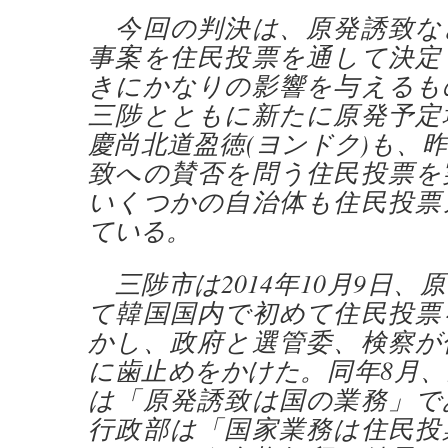
今回の判決は、原発誘致な
事案を住民投票を通して決定
きにかなりの影響を与えるも
三陟とともに新たに原発予定
慶尚北道盈徳(ヨンドク)も、昨
致への賛否を問う住民投票を
いくつかの自治体も住民投票
ている。
三陟市は2014年10月9日、
て韓国国内で初めて住民投票
かし、政府と選管委、検察が
に歯止めをかけた。同年8月
は「原発誘致は国の業務」で
行政部は「国家業務は住民投