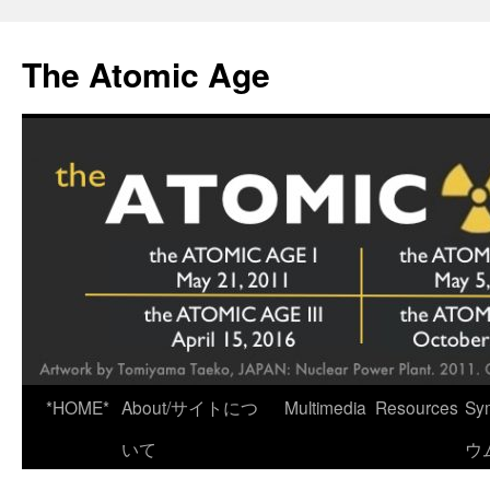
Skip
to
The Atomic Age
content
*HOME*
About/サイトにつ
Multimedia
Resources
Sy
いて
ウ