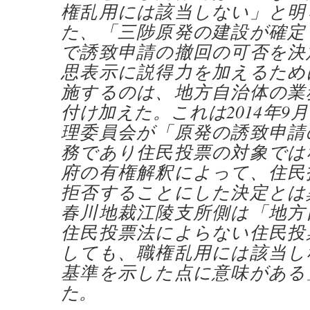
権乱用には該当しない」と明
た、「三陟原発の建設が確定
で誘致申請の撤回の可否を決
思表示に説得力を加えるため
施するのは、地方自治体の業
付け加えた。これは2014年9
理委員会が「原発の誘致申請
務であり住民投票の対象では
府の有権解釈によって、住民
拒否することにした決定とは
春川地裁江陵支所側は「地方
住民投票法によらない住民投
しても、職権乱用には該当し
基準を示した点に意味がある
た。