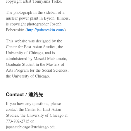
copyright artist Tomiyama Taeko.
The photograph in the sidebar, of a
nuclear power plant in Byron, Illinois,
is copyright photographer Joseph
Pobereskin (
http://pobereskin.com/
)
This website was designed by the
Center for East Asian Studies, the
University of Chicago, and is
administered by Masaki Matsumoto,
Graduate Student in the Masters of
Arts Program for the Social Sciences,
the University of Chicago.
Contact / 連絡先
If you have any questions, please
contact the Center for East Asian
Studies, the University of Chicago at
773-702-2715 or
japanatchicago@uchicago.edu.