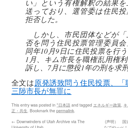
い」という有権解釈の結果を
送っており、選管委は住民投
拒否した。
しかし、市民団体などが「
否を問う住民投票管理委員会
同年10月9日に住民投票を行
1月、キム市長を職権乱用権
訴し、7月に懲役1年の刑を求
全文は
原発誘致問う住民投票、「
三陟市長が無罪に
This entry was posted in
*日本語
and tagged
エネルギー政策
,
キ
正・共生
. Bookmark the
permalink
.
←
Downwinders of Utah Archive via The
(声明） 
University of Utah
なでやっぺ！