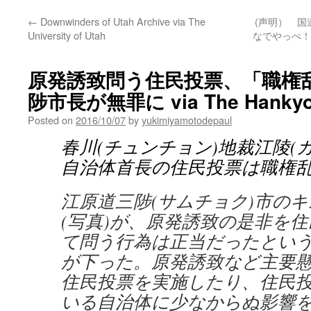
←
Downwinders of Utah Archive via The
(声明） 
University of Utah
なでやっぺ！
原発誘致問う住民投票、「職権
陟市長が無罪に via The Hankyo
Posted on
2016/10/07
by
yukimiyamotodepaul
春川(チュンチョン)地裁江陵(
自治体首長の住民投票は職権
江原道三陟(サムチョク)市の
(写真)が、原発誘致の是非を
て問う行為は正当だったとい
が下った。原発誘致など主要
住民投票を実施したり、住民
いる自治体に少なからぬ影響