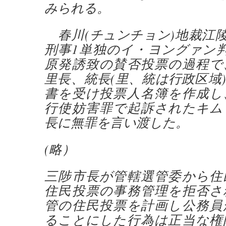
みられる。
春川(チュンチョン)地裁江陵
刑事1単独のイ・ヨングァン
原発誘致の賛否投票の過程で
里長、統長(里、統は行政区域
書を受け投票人名簿を作成し
行使妨害罪で起訴されたキム
長に無罪を言い渡した。
(略）
三陟市長が管轄選管委から住
住民投票の事務管理を拒否さ
管の住民投票を計画し公務員
ることにした行為は正当な権