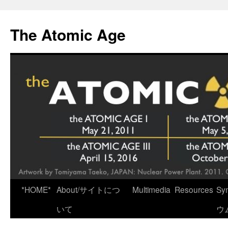
Skip
to
The Atomic Age
content
*HOME*
About/サイトにつ
Multimedia
Resources
Sy
いて
ウ