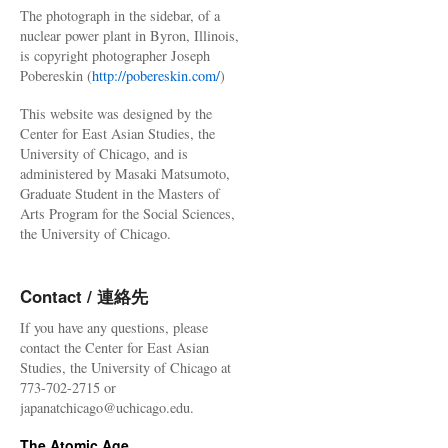
The photograph in the sidebar, of a
nuclear power plant in Byron, Illinois,
is copyright photographer Joseph
Pobereskin (
http://pobereskin.com/
)
This website was designed by the
Center for East Asian Studies, the
University of Chicago, and is
administered by Masaki Matsumoto,
Graduate Student in the Masters of
Arts Program for the Social Sciences,
the University of Chicago.
Contact / 連絡先
If you have any questions, please
contact the Center for East Asian
Studies, the University of Chicago at
773-702-2715 or
japanatchicago@uchicago.edu.
The Atomic Age