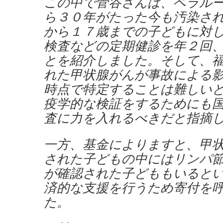
この中で菅谷さんは、ベラル
ら３０年がたった今も汚染さ
から１７歳までの子どもに対
検査などの定期健診を年２回
とを紹介しました。そして、
れた甲状腺がんが事故による
時点で特定することは難しい
疫学的な検証をするためにも
査に力を入れるべきだと指摘
一方、基金によりますと、甲
された子どもの中にはリンパ
が確認された子どももいると
済的な支援を行うため寄付を
た。