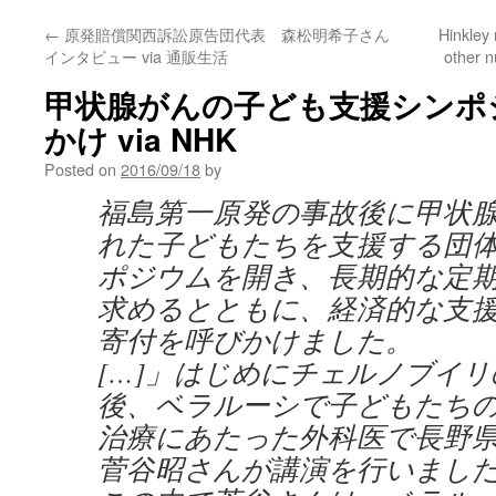
←
原発賠償関西訴訟原告団代表 森松明希子さん
Hinkley 
インタビュー via 通販生活
other 
甲状腺がんの子ども支援シンポ
かけ via NHK
Posted on
2016/09/18
by
福島第一原発の事故後に甲状
れた子どもたちを支援する団
ポジウムを開き、長期的な定
求めるとともに、経済的な支
寄付を呼びかけました。
[…]」はじめにチェルノブイ
後、ベラルーシで子どもたち
治療にあたった外科医で長野
菅谷昭さんが講演を行いまし