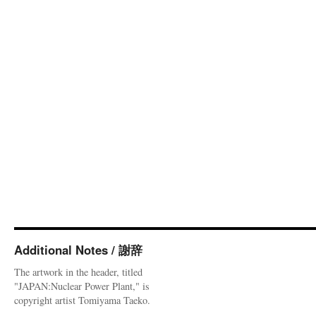
Additional Notes / 謝辞
The artwork in the header, titled
"JAPAN:Nuclear Power Plant," is
copyright artist Tomiyama Taeko.