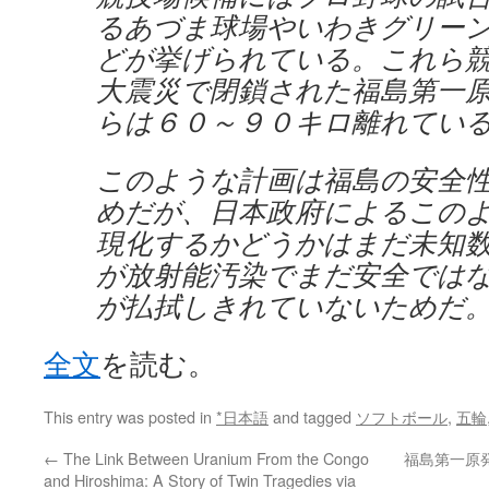
るあづま球場やいわきグリー
どが挙げられている。これら
大震災で閉鎖された福島第一
らは６０～９０キロ離れてい
このような計画は福島の安全
めだが、日本政府によるこの
現化するかどうかはまだ未知
が放射能汚染でまだ安全では
が払拭しきれていないためだ
全文
を読む。
This entry was posted in
*日本語
and tagged
ソフトボール
,
五輪
←
The Link Between Uranium From the Congo
福島第一原
and Hiroshima: A Story of Twin Tragedies via