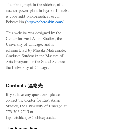
The photograph in the sidebar, of a
nuclear power plant in Byron, Illinois,
is copyright photographer Joseph
Pobereskin (
http://pobereskin.com/
)
This website was designed by the
Center for East Asian Studies, the
University of Chicago, and is
administered by Masaki Matsumoto,
Graduate Student in the Masters of
Arts Program for the Social Sciences,
the University of Chicago.
Contact / 連絡先
If you have any questions, please
contact the Center for East Asian
Studies, the University of Chicago at
773-702-2715 or
japanatchicago@uchicago.edu.
The Atomic Age