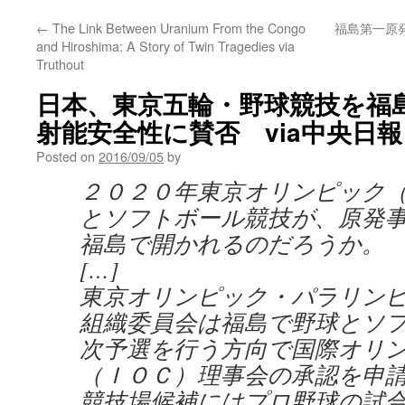
←
The Link Between Uranium From the Congo
福島第一原
and Hiroshima: A Story of Twin Tragedies via
Truthout
日本、東京五輪・野球競技を福
射能安全性に賛否 via中央日報
Posted on
2016/09/05
by
２０２０年東京オリンピック
とソフトボール競技が、原発
福島で開かれるのだろうか。
[…]
東京オリンピック・パラリン
組織委員会は福島で野球とソ
次予選を行う方向で国際オリ
（ＩＯＣ）理事会の承認を申
競技場候補にはプロ野球の試