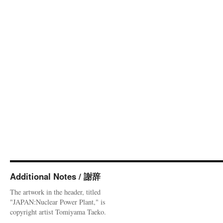
Additional Notes / 謝辞
The artwork in the header, titled
"JAPAN:Nuclear Power Plant," is
copyright artist Tomiyama Taeko.