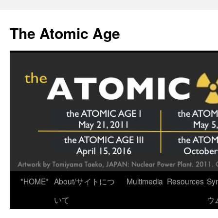
Skip
to
The Atomic Age
content
*HOME*
About/サイトにつ
Multimedia
Resources
Sy
いて
ウ