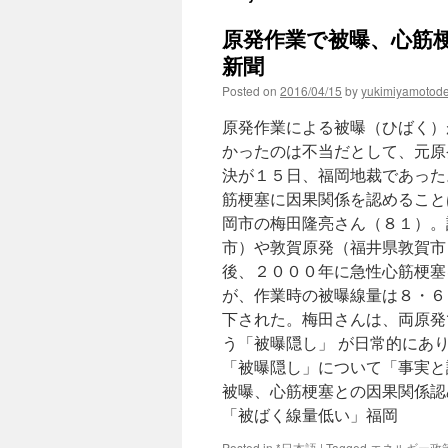
原発作業で被曝、心筋梗
新聞
Posted on
2016/04/15
by
yukimiyamotod
原発作業による被曝（ひばく）
かったのは不当だとして、元原
決が１５日、福岡地裁であった
筋梗塞に因果関係を認めること
岡市の梅田隆亮さん（８１）。
市）や敦賀原発（福井県敦賀市
後、２０００年に急性心筋梗塞
が、作業時の被曝線量は８・６
下された。梅田さんは、両原発
う「被曝隠し」 が日常的にあ
「被曝隠し」について「事実と
被曝、心筋梗塞との因果関係認
「被ばく線量低い」福岡
Posted in
*日本語
|
Tagged
エネルギー政