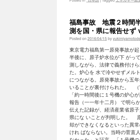
福島事故 地震２時間
測を国・県に報告せず v
Posted on
2016/04/15
by
yukimiyamotod
東京電力福島第一原発事故が起
半後に、原子炉水位が下 がっ
測しながら、法律で義務付けら
た。炉心を 水で冷やせずメル
につながる。原発事故から五年
いることが裏付けられた。 （
「約一時間後に１号機の炉心が
報告（一一年十二月） で明ら
伝えた記録が、経済産業省原子
県にな いことが判明した。 
却ができなくなるといった異常
けれ ばならない。当時の菅直
なかった」と証言。「１号機の