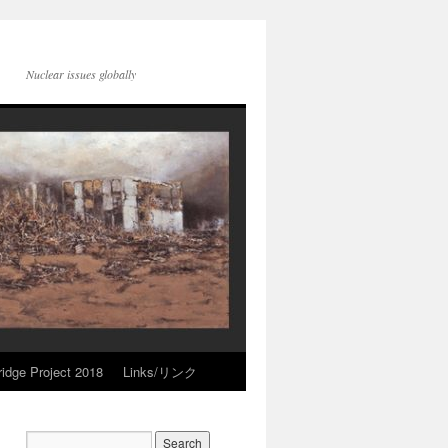
Nuclear issues globally
idge Project 2018
Links/リンク