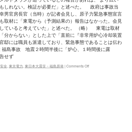
via
朝
もしれない。検証が必要だ」と述べた。 政府は事故当
日
幸男官房長官（当時）が記者会見し、原子力緊急事態宣言
新
も取材に「東電から（予測結果の）報告はなかった。会見
聞
していると考えていた」と述べた。 （略） 東電は取材
「分からない」とした上で「直前に『非常用炉心冷却装置
官邸には職員も派遣しており、緊急事態であることは伝わ
は 福島事故 地震２時間半後に「炉心、１時間後に露
告せず
on
安全
,
東京電力
,
東日本大震災・福島原発
|
Comments Off
福
島
事
故
地
震
２
時
間
半
後
に