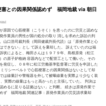
塞との因果関係認めず 福岡地裁 via 朝日
epaul
が原因で心筋梗塞（こうそく）を患ったのに労災と認めな
発作業員の男性が国の処分の取り 消しを求めた訴訟の判
。山口浩司裁判長（岡田健裁判長代読）は「原発作業と心
はできない」とし て訴えを棄却した。 訴えていたのは福
訴状によると、梅田さんは１９７９年、島根原発（松江
）の原子炉格納 容器内などで配管工として働いた。その
を発症し、０８年に松江労働基準監督署に労災を申請した
 ミリシーベルトで心筋梗塞との因果関係はないとして却
では線量計や警報器を外して被曝線量を実際より少なく装
り、実際の線量はもっと高かったと主張していた。 判決は
認めるに足りる証拠はない」と判断。 続きは原発作業で
めず 福岡地裁 関連記事：原発作業員の労災請求棄却
on
策
,
健康
,
労働における公正・平等
,
被ばく
|
Comments Off