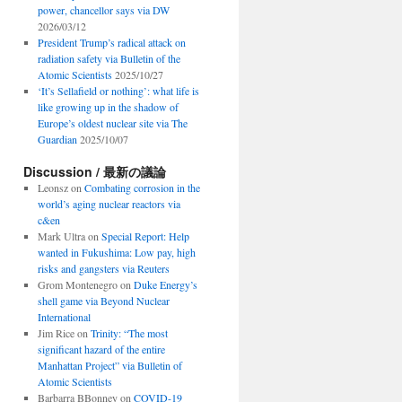
power, chancellor says via DW
2026/03/12
President Trump’s radical attack on
radiation safety via Bulletin of the
Atomic Scientists
2025/10/27
‘It’s Sellafield or nothing’: what life is
like growing up in the shadow of
Europe’s oldest nuclear site via The
Guardian
2025/10/07
Discussion / 最新の議論
Leonsz
on
Combating corrosion in the
world’s aging nuclear reactors via
c&en
Mark Ultra
on
Special Report: Help
wanted in Fukushima: Low pay, high
risks and gangsters via Reuters
Grom Montenegro
on
Duke Energy’s
shell game via Beyond Nuclear
International
Jim Rice
on
Trinity: “The most
significant hazard of the entire
Manhattan Project” via Bulletin of
Atomic Scientists
Barbarra BBonney
on
COVID-19