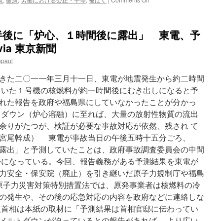
原
発
作
半後に「炉心、１時間後に露出」 東電、予
業
で
ia 東京新聞
被
epaul
曝、
心
きた二〇一一年三月十一日、東電が地震発生から約二時間
筋
梗
ていた１号機の核燃料が約一時間後にむき出しになると予
塞
れた報告を政府や福島県にしていなかったことが分かっ
と
トダウン（炉心溶融）に至れば、大量の放射性物質の流出
の
因
余りがたつが、検証が必要な事故対応が依然、残され て
果
宮尾幹成） 東電が事故当日の午後五時十五分ごろ、
関
露出」と予測していたことは、政府事故調査委員会の中間
係
認
かになっている。今回、報告義務がある予測結果を東電が
め
力安全・保安院（廃止）を引き継いだ原子力規制庁や福島
ず
原子力災害対策特別措置法では、原発事業者は核燃料の冷
福
岡
の発生や、その後の応急対応の内容を政府などに連絡しな
地
人首相は本紙の取材に「予測結果は首相官邸に伝わってい
裁
メルトダウンが迫っているとの報告があれば、 より広い