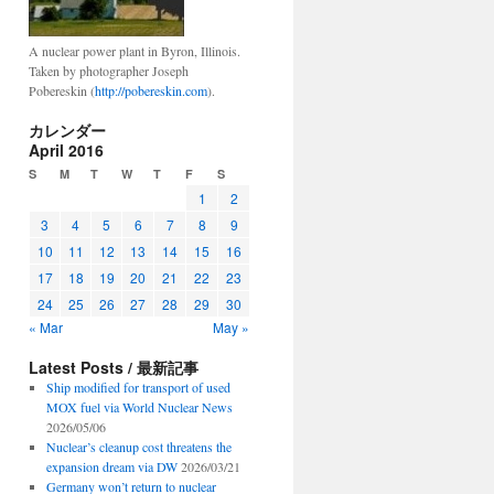
A nuclear power plant in Byron, Illinois.
Taken by photographer Joseph
Pobereskin (
http://pobereskin.com
).
カレンダー
April 2016
S
M
T
W
T
F
S
1
2
3
4
5
6
7
8
9
10
11
12
13
14
15
16
17
18
19
20
21
22
23
24
25
26
27
28
29
30
« Mar
May »
Latest Posts / 最新記事
Ship modified for transport of used
MOX fuel via World Nuclear News
2026/05/06
Nuclear’s cleanup cost threatens the
expansion dream via DW
2026/03/21
Germany won’t return to nuclear