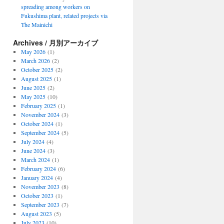
spreading among workers on
Fukushima plant, related projects via
The Mainichi
Archives / 月別アーカイブ
May 2026
(1)
March 2026
(2)
October 2025
(2)
August 2025
(1)
June 2025
(2)
May 2025
(10)
February 2025
(1)
November 2024
(3)
October 2024
(1)
September 2024
(5)
July 2024
(4)
June 2024
(3)
March 2024
(1)
February 2024
(6)
January 2024
(4)
November 2023
(8)
October 2023
(1)
September 2023
(7)
August 2023
(5)
July 2023
(10)