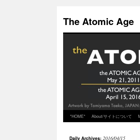
Skip
to
The Atomic Age
content
*HOME*
About/サイトについて
2016/04/15
Daily Archives: