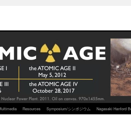
Multimedia
Resources
Symposium/シンポジウム
Nagasaki Hanford Br