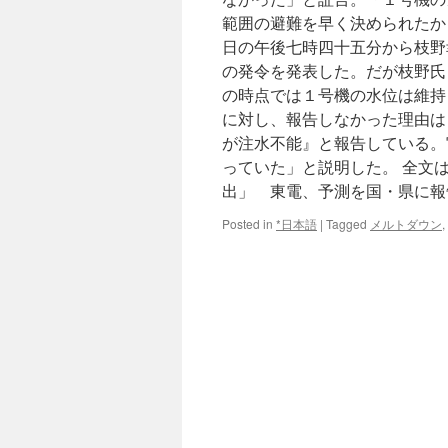
範囲の避難を早く決められたか
日の午後七時四十五分から枝野
の発令を発表した。だが枝野氏
の時点では１号機の水位は維持
に対し、報告しなかった理由は
が注水不能』と報告している。
っていた」と説明した。 全文
出」 東電、予測を国・県に報
Posted in
*日本語
|
Tagged
メルトダウン
,