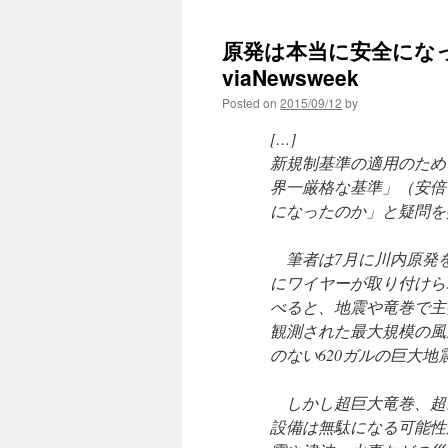
原発は本当に安全にな
viaNewsweek
Posted on
2015/09/12
by
[…]
新規制基準の適用のため
界一厳格な基準」（安倍
になったのか」と疑問を
筆者は7月に川内原発
にワイヤーが取り付けら
べると、地震や竜巻で主
観測された最大規模の風
のない620ガルの巨大
しかし超巨大竜巻、超
設備は無駄になる可能性