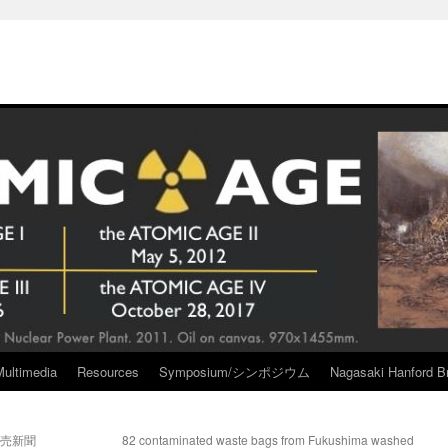
Multimedia
Resources
Symposium/シンポジウム
Nagasaki Hanford Br
読売新聞
82 contaminated waste bags from Fukushima washed