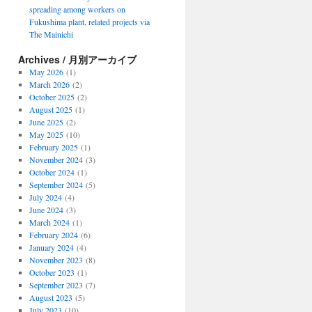
spreading among workers on
Fukushima plant, related projects via
The Mainichi
Archives / 月別アーカイブ
May 2026
(1)
March 2026
(2)
October 2025
(2)
August 2025
(1)
June 2025
(2)
May 2025
(10)
February 2025
(1)
November 2024
(3)
October 2024
(1)
September 2024
(5)
July 2024
(4)
June 2024
(3)
March 2024
(1)
February 2024
(6)
January 2024
(4)
November 2023
(8)
October 2023
(1)
September 2023
(7)
August 2023
(5)
July 2023
(10)