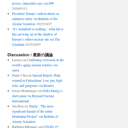
power, chancellor says via DW
2026/03/12
President Trump’s radical attack on
radiation safety via Bulletin of the
Atomic Scientists
2025/10/27
‘It’s Sellafield or nothing’: what life is
like growing up in the shadow of
Europe’s oldest nuclear site via The
Guardian
2025/10/07
Discussion / 最新の議論
Leonsz
on
Combating corrosion in the
world’s aging nuclear reactors via
c&en
Mark Ultra
on
Special Report: Help
wanted in Fukushima: Low pay, high
risks and gangsters via Reuters
Grom Montenegro
on
Duke Energy’s
shell game via Beyond Nuclear
International
Jim Rice
on
Trinity: “The most
significant hazard of the entire
Manhattan Project” via Bulletin of
Atomic Scientists
Barbarra BBonney
on
COVID-19