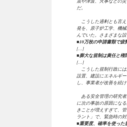
震や津波、火事などの災
だ。
こうした過剰とも言え
発を、原子炉工学、機械
んでいた。さまざまな設
■10万枚の申請書類で疲
[…]
■膨大な規制は責任と権
[…]
こうした規制行政には
設置、建設にエネルギー
し、事業者が改善を続け
ある安全管理の研究者
に次の事故の原因になる
きことが増えすぎて、管
ラント」で、緊急時の対
■重要度、確率を使った