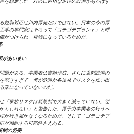
害を想定した、対応に適切な規模の設備があるはず
る規制対応は川内原発だけではない。日本の今の原
工学の専門家はそろって「ゴテゴテプラント」と呼
備がつけられ、複雑になっているためだ。
弊
限があいまい
問題がある。事業者は書類作成、さらに過剰設備の
を割きすぎて、何が危険か各原発でリスクを洗い出
る形になっていないのだ。
は「事故リスクは新規制で大きく減っていない。逆
かもしれない」と警告した。原子力事業者の行うべ
理が行き届かなくなるためだ。そして「ゴテゴテプ
応が混乱する可能性さえある。
規制の必要