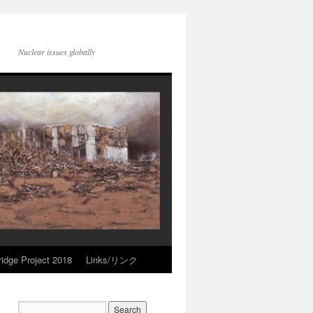
Nuclear issues globally
idge Project 2018
Links/リンク