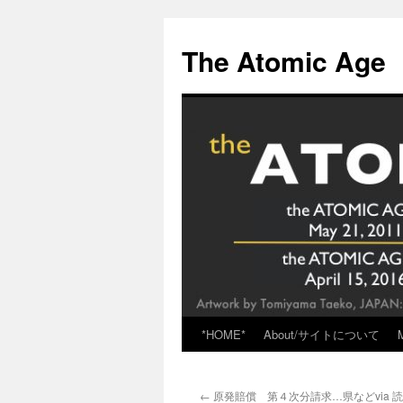
Skip
to
The Atomic Age
content
*HOME*
About/サイトについて
←
原発賠償 第４次分請求…県などvia 