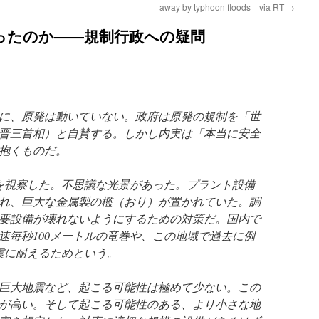
away by typhoon floods via RT
→
ったのか――規制行政への疑問
に、原発は動いていない。政府は原発の規制を「世
晋三首相）と自賛する。しかし内実は「本当に安全
抱くものだ。
を視察した。不思議な光景があった。プラント設備
れ、巨大な金属製の檻（おり）が置かれていた。調
要設備が壊れないようにするための対策だ。国内で
速毎秒100メートルの竜巻や、この地域で過去に例
地震に耐えるためという。
巨大地震など、起こる可能性は極めて少ない。この
が高い。そして起こる可能性のある、より小さな地