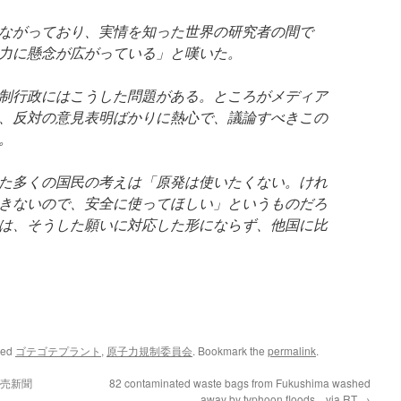
ながっており、実情を知った世界の研究者の間で
力に懸念が広がっている」と嘆いた。
制行政にはこうした問題がある。ところがメディア
、反対の意見表明ばかりに熱心で、議論すべきこの
。
た多くの国民の考えは「原発は使いたくない。けれ
きないので、安全に使ってほしい」というものだろ
は、そうした願いに対応した形にならず、他国に比
ged
ゴテゴテプラント
,
原子力規制委員会
. Bookmark the
permalink
.
読売新聞
82 contaminated waste bags from Fukushima washed
away by typhoon floods via RT
→