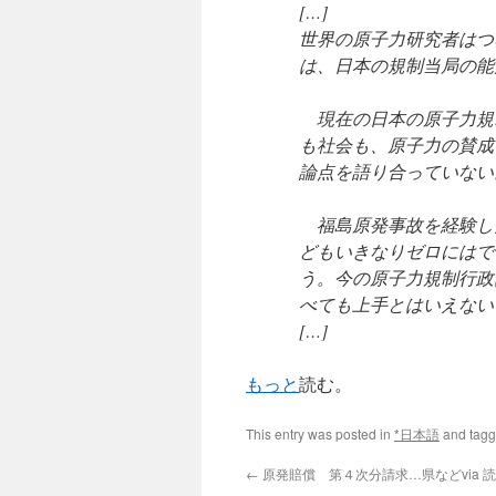
[…]
世界の原子力研究者はつ
は、日本の規制当局の能
現在の日本の原子力規
も社会も、原子力の賛成
論点を語り合っていない
福島原発事故を経験し
どもいきなりゼロにはで
う。今の原子力規制行政
べても上手とはいえない
[…]
もっと
読む。
This entry was posted in
*日本語
and tag
←
原発賠償 第４次分請求…県などvia 