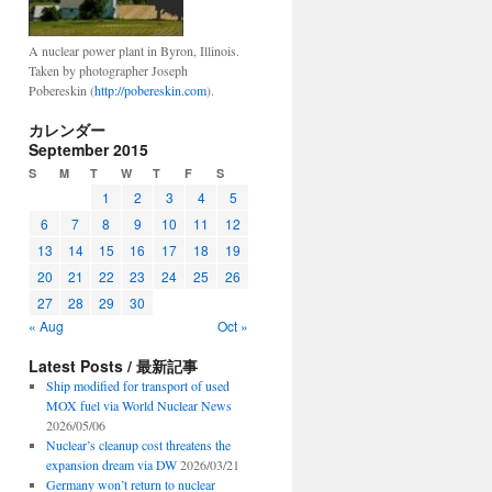
A nuclear power plant in Byron, Illinois.
Taken by photographer Joseph
Pobereskin (
http://pobereskin.com
).
カレンダー
September 2015
S
M
T
W
T
F
S
1
2
3
4
5
6
7
8
9
10
11
12
13
14
15
16
17
18
19
20
21
22
23
24
25
26
27
28
29
30
« Aug
Oct »
Latest Posts / 最新記事
Ship modified for transport of used
MOX fuel via World Nuclear News
2026/05/06
Nuclear’s cleanup cost threatens the
expansion dream via DW
2026/03/21
Germany won’t return to nuclear