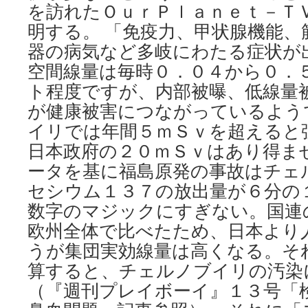
を訪れたＯｕｒＰｌａｎｅｔ－Ｔ
明する。 「免疫力、甲状腺機能、
器の病気など多岐にわたる症状が
空間線量は毎時０．０４から０．
ト程度ですが、内部被曝、低線量
が健康被害につながっているよう
イリでは年間５ｍＳｖを超えると
日本政府の２０ｍＳｖはあり得ま
ータを基に福島原発の事故はチェ
セシウム１３７の放出量が６分の
数字のマジックにすぎない。国連
欧州全体で比べたため、日本より
うが集団実効線量は高くなる。そ
算すると、チェルノブイリの汚染
（『週刊プレイボーイ』１３号「