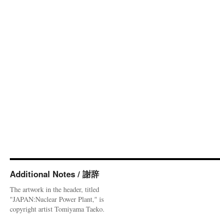
Additional Notes / 謝辞
The artwork in the header, titled
"JAPAN:Nuclear Power Plant," is
copyright artist Tomiyama Taeko.