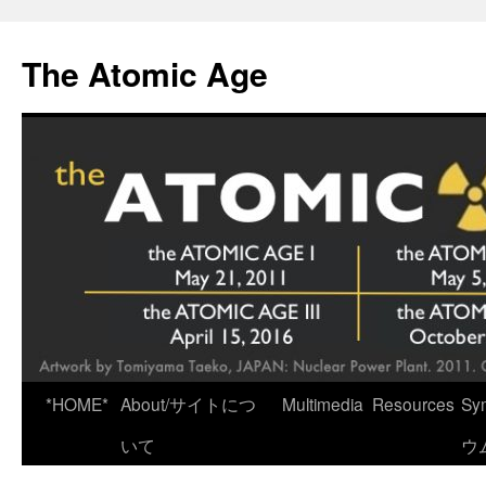
Skip
to
The Atomic Age
content
*HOME*
About/サイトにつ
Multimedia
Resources
Sy
いて
ウ