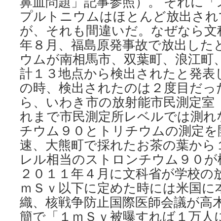
鼻血問題」記事参照）。 それに
プルトニウムはほとんど放出され
が、それも間違いだ。なぜなら文
年８月、福島原発事故で放出した
ウムが南相馬市、双葉町、浪江町
計１３地点から検出されたと発表
の時、検出されたのは２度目だっ
ら、いわき市の放射能市民測定室
れまで市民測定所レベルでは測れ
チウム９０とトリチウムの測定を
速、大熊町で採れたお茶の葉から
レル相当のストロンチウム９０が検
２０１１年４月に文科省が学校の
ｍＳｖ以下に定めた時には米国に
織、核戦争防止国際医師会議が高
簡で「１ｍＳｖ被曝すれば１万人