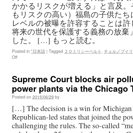
かかるリスクが増える」と言及。
もリスクの高い）福島の子供たち
レベルの被曝を許容することは許
将来の世代を保護する義務の放棄
した。 […] もっと読む。
Posted in
*日本語
|
Tagged
２０ミリシーベルト
,
チェルノブイリ
on
Off
国
の
安
Supreme Court blocks air pollu
全
power plants via the Chicago 
基
準
Posted on
2015/06/29
by
デ
ー
[…] The decision is a win for Michigan 
タ
Republican-led states that joined the po
は
ま
challenging the rules. The so-called “me
や