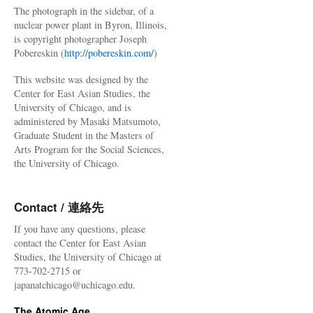
The photograph in the sidebar, of a
nuclear power plant in Byron, Illinois,
is copyright photographer Joseph
Pobereskin (
http://pobereskin.com/
)
This website was designed by the
Center for East Asian Studies, the
University of Chicago, and is
administered by Masaki Matsumoto,
Graduate Student in the Masters of
Arts Program for the Social Sciences,
the University of Chicago.
Contact / 連絡先
If you have any questions, please
contact the Center for East Asian
Studies, the University of Chicago at
773-702-2715 or
japanatchicago@uchicago.edu.
The Atomic Age