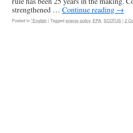
rule has been 25 years in the making. C
か
し！
strengthened …
Continue reading
→
経
済
Posted in
*English
|
Tagged
energy policy
,
EPA
,
SCOTUS
|
2 C
優
先
の
復
興
ア
ピ
ー
ル
で
避
難
指
示
解
除
を
強
い