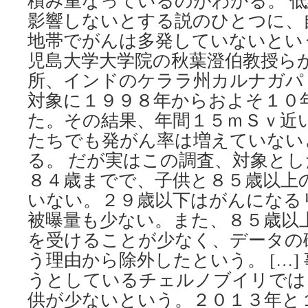
積み重なっているのがわかる。 
影響しないとする説のひとつに、
地帯でがんは多発していないとい
児島大学大学院の秋葉澄伯教授ら
所、インドのケララ州カルナガパ
対象に１９９８年からおよそ１０
た。その結果、年間１５ｍＳｖ近
たちでも発がん率は増えていない
る。 だが実はこの調査、対象と
８４歳までで、子供と８５歳以上
いない。２９歳以下はがんになる
被曝量も少ない。また、８５歳以
を受けることが少なく、データの
う理由から除外したという。 […]
うとしているチェルノブイリでは
供が少ないという。２０１３年と